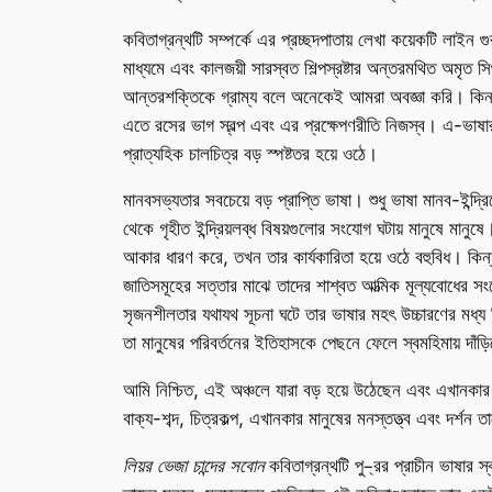
কবিতাগ্রন্থটি সম্পর্কে এর প্রচ্ছদপাতায় লেখা কয়েকটি লাইন গ
মাধ্যমে এবং কালজয়ী সারস্বত শিল্পস্রষ্টার অন্তরমথিত অমৃ
আন্তরশক্তিকে গ্রাম্য বলে অনেকেই আমরা অবজ্ঞা করি। কিন্তু 
এতে রসের ভাগ স্বল্প এবং এর প্রক্ষেপণরীতি নিজস্ব। এ-ভাষা
প্রাত্যহিক চালচিত্র বড় স্পষ্টতর হয়ে ওঠে।
মানবসভ্যতার সবচেয়ে বড় প্রাপ্তি ভাষা। শুধু ভাষা মানব-ইন্দ
থেকে গৃহীত ইন্দ্রিয়লব্ধ বিষয়গুলোর সংযোগ ঘটায় মানুষে মানু
আকার ধারণ করে, তখন তার কার্যকারিতা হয়ে ওঠে বহুবিধ। কিন্তু
জাতিসমূহের সত্তার মাঝে তাদের শাশ্বত আত্মিক মূল্যবোধের সং
সৃজনশীলতার যথাযথ সূচনা ঘটে তার ভাষার মহৎ উচ্চারণের মধ্য দি
তা মানুষের পরিবর্তনের ইতিহাসকে পেছনে ফেলে স্বমহিমায় দাঁড়
আমি নিশ্চিত, এই অঞ্চলে যারা বড় হয়ে উঠেছেন এবং এখানকার
বাক্য-শব্দ, চিত্রকল্প, এখানকার মানুষের মনস্তত্ত্ব এবং দর্শ
লিয়র ভেজা চান্দের সবোন
কবিতাগ্রন্থটি পু–্রর প্রাচীন ভাষার 