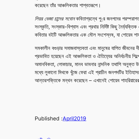
করেছেন তাঁর আঞ্চলিকতার শাশ্বতরূপে।
লিয়র ভেজা চান্দের সবোন
কবিতাগ্রন্থে পু-্র জনপদের পরম্পরাগত
সংস্কৃতি, সংস্কার-বিশ্বাস এবং প্রথার নির্দিষ্ট কিছু নৈর্ব্যক
কবিতার বইটি আঞ্চলিকতার এক মৌল সংশেস্নষ, যা শোয়েব শাহর
সমকালীন বগুড়ার সমাজবাস্তবতা এবং মানুষের যাপিত জীবনের দী
প্রভাবিত হয়েছেন এই আঞ্চলিকতা ও ঐতিহ্যের অনির্বচনীয় শিল্
অমানবিকতা, লোকাচার, মানব ভাবনার নান্দনিক তথাপি অনুক্ত উপ
মধ্যে লুকানো মিথকে খুঁজে ফেরা এই প্রাচীন জনপদটির ইতিহা
আন্তরশক্তিকে মন্থন করেছেন – এখানেই শোয়েব শাহরিয়ারের
Published :
April
2019