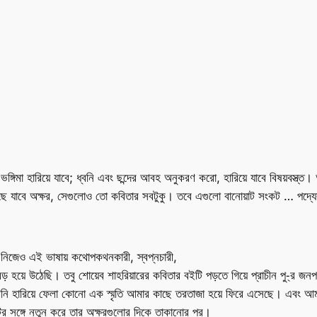
ঙ্গিমা হারিয়ে যাবে; ধ্বনি এবং ছন্দের আবহ অনুকরণ করো, হারিয়ে যাবে বিষয়বস্ত্ত।
যাবে অক্ষর, সেগুলোও তো কবিতার সবটুকু। তবে এগুলো বানোয়াট সংকট … পদ্যের উৎকৃষ্
নিজেও এই ভাষায় কথোপকথনকারী, স্বপ্নচারী,
বড় হয়ে উঠেছি। তবু শোয়েব শাহরিয়ারের কবিতার বইটি পড়তে গিয়ে প্রাচীন পু-্র জনপ
তখনি হারিয়ে ফেলা কোনো এক স্মৃতি আমার কাছে তরতাজা হয়ে ফিরে এসেছে। এবং আমার
র সঙ্গে নতুন করে তার অক্ষরগুলোর দিকে তাকানোর পর।