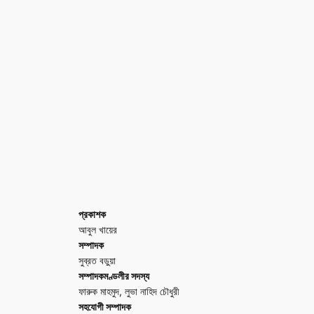
প্রকাশক
আবুল খায়ের
সম্পাদক
সুব্রত বড়ুয়া
সম্পাদকমণ্ডলীর সদস্য
ফারুক মাহমুদ, লুভা নাহিদ চৌধুরী
সহযোগী সম্পাদক