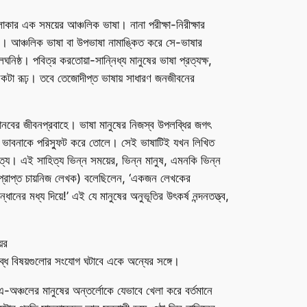
এলাকার এক সময়ের আঞ্চলিক ভাষা। নানা পরীক্ষা-নিরীক্ষার
…’। আঞ্চলিক ভাষা বা উপভাষা নামাঙ্কিত করে সে-ভাষার
িষ্ঠ। পবিত্র করতোয়া-সান্নিধ্য মানুষের ভাষা প্রত্যক্ষ,
ানিকটা রূঢ়। তবে তেজোদীপ্ত ভাষায় সাধারণ জনজীবনের
মানবের জীবনপ্রবাহে। ভাষা মানুষের নিজস্ব উপলব্ধির জগৎ
াবিত ভাবনাকে পরিস্ফুট করে তোলে। সেই ভাষাটিই যখন লিখিত
হিত্য। এই সাহিত্য ভিন্ন সময়ের, ভিন্ন মানুষ, এমনকি ভিন্ন
ারপ্রাপ্ত চায়নিজ লেখক) বলেছিলেন, ‘একজন লেখকের
ানের মধ্য দিয়ে!’ এই যে মানুষের অনুভূতির উৎকর্ষ নন্দনতত্ত্ব,
ের
িয়লব্ধ বিষয়গুলোর সংযোগ ঘটাবে একে অন্যের সঙ্গে।
এ-অঞ্চলের মানুষের অন্তর্লোকে যেভাবে খেলা করে বর্তমানে