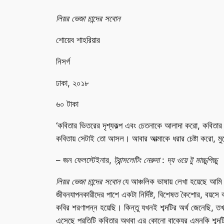
লিয়র ভেজা চান্দের সবোন
শোয়েব শাহরিয়ার
নিসর্গ
ঢাকা, ২০১৮
৬০ টাকা
‘কবিতার ভিতরের দৃশ্যকল্প এবং চেতনাকে আলাদা করো, কবিতার ভ
কবিতায় সেটাই তো আসল। আবার আত্মাকে ধরার চেষ্টা করো, মুছে 
– জন ফেলস্টেইনার,
ট্রান্সলেটিং নে
রু
দা : দ্য ওয়ে টু মাচ্চুপিচ্চু
লিয়র ভেজা চান্দের সবোন
যে আঞ্চলিক ভাষায় লেখা হয়েছে আমি 
জীবনযাপনকারীদের পাশে একটা নির্দিষ্ট, বিশেষত কৈশোর, বয়সে 
কবির শরণাপন্ন হয়েছি। কিন্তু যখনই শব্দটির অর্থ জেনেছি, 
এসেছে প্রতিটি কবিতার অথবা এর কোনো বাক্যের এমনকি শব্দটি