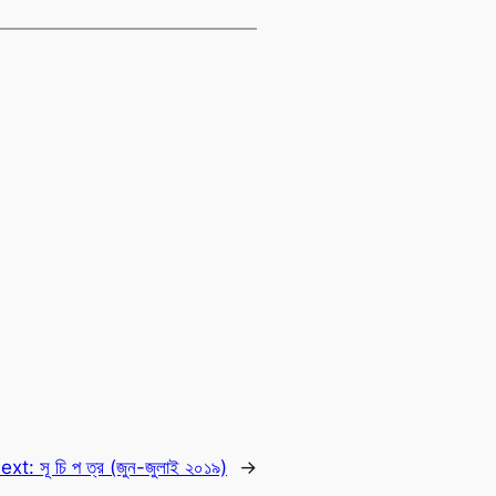
ext:
সূ চি প ত্র (জুন-জুলাই ২০১৯)
→