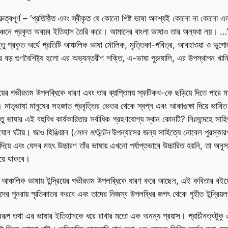
ুরুত্বপূর্ণ – ‘প্রতিষ্ঠিত এবং স্বীকৃত যে কোনো শিষ্ট ভাষা অবশ্যই কোনো না কোনো 
ত সিঞ্চনে প্রকৃত অবয়ব ইতিহাস তৈরি করে। আমাদের বাংলা ভাষাও তার অন্যথা নয়। 
প্রকৃত অর্থে প্রতিটি আঞ্চলিক ভাষা মৌলিক, মৃত্তিকা-পবিত্র, আবহাওয়া ও ভূগোলঘন
র বড় গুণবৈশিষ্ট্য হলো এর অভ্যন্তরীণ শক্তি, এ-ভাষা পুরুষালি, এর উপস্থাপন খ
্রিয়ের গভীরতম উপলব্ধিকে ধারণ এবং তার ব্যাপ্তিময় স্ফটিকখ-কে ছড়িয়ে দিতে পারে 
ষে। মাতৃভাষা মানুষের সহজাত প্রবৃত্তির ভেতর থেকে স্বপ্ন এবং আকাঙক্ষা দিয়ে ভ
 ভাষার এই বহুবিধ কার্যকারিতার সর্বাধিক গ্রহণযোগ্য স্থান কোনটি? নিঃসন্দেহে সা
যোগ ঘটায়। জাও হিঞ্জিয়ান (
সোল মাউন্টেন
উপন্যাসের জন্য সাহিত্যে নোবেল পুরস্ক
য়ে এবং যেসব মহৎ উচ্চারণ তাঁর ভাষায় এখনো পর্যাপ্তভাবে উচ্চারিত হয়নি, তা অনুসন্ধ
িয়ে থাকবে।
 আঞ্চলিক ভাষায় ইন্দ্রিয়ের গভীরতম উপলব্ধিকে ধারণ করে আছেন, এই কবিতার বইয়
ন তাদের পুনরায় স্মৃতিকাতর করবে এবং তাদের নিজস্ব উপলব্ধির জগৎ থেকে গৃহীত ইন্দ্র
স্বরূপ তথা এর ভাষার ইতিহাসকে ধরে রাখার মতো এক অনন্য প্রয়াস। প্রাচীনত্বটুকু 