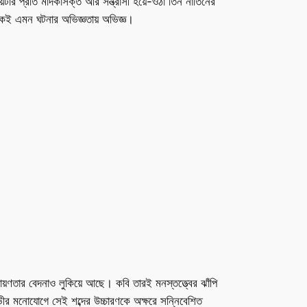
েটার প্রতি মাদকাসক্ত আর সন্ত্রাসী হয়ে-ওঠা তিন নাতিনের
নেকেই এমন ঘটনার অভিজ্ঞতায় অভিজ্ঞ।
রায়ণতার বেদনাও লুকিয়ে আছে। কবি তারই মনস্তত্ত্বের ঝাঁপি
ভীর মনোযোগে সেই শব্দের উচ্চারণকে অক্ষরে সন্নিবেশিত