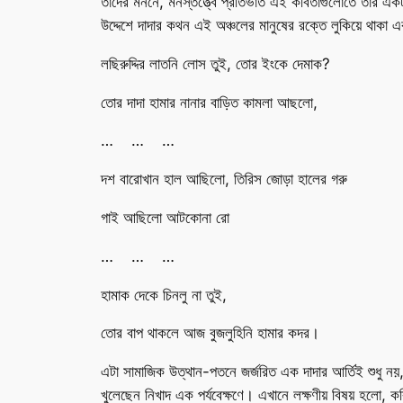
তাদের মননে, মনস্তত্ত্বে প্রতিভাত এই কবিতাগুলোতে তার একটা
উদ্দেশে দাদার কথন এই অঞ্চলের মানুষের রক্তে লুকিয়ে থাকা 
লছিরুদ্দির লাতনি লোস তুই, তোর ইংকে দেমাক?
তোর দাদা হামার নানার বাড়িত কামলা আছলো,
… … …
দশ বারোখান হাল আছিলো, তিরিস জোড়া হালের গরু
গাই আছিলো আটকোনা রো
… … …
হামাক দেকে চিনলু না তুই,
তোর বাপ থাকলে আজ বুজলুহিনি হামার কদর।
এটা সামাজিক উত্থান-পতনে জর্জরিত এক দাদার আর্তিই শুধু নয়,
খুলেছেন নিখাদ এক পর্যবেক্ষণে। এখানে লক্ষণীয় বিষয় হলো, কব