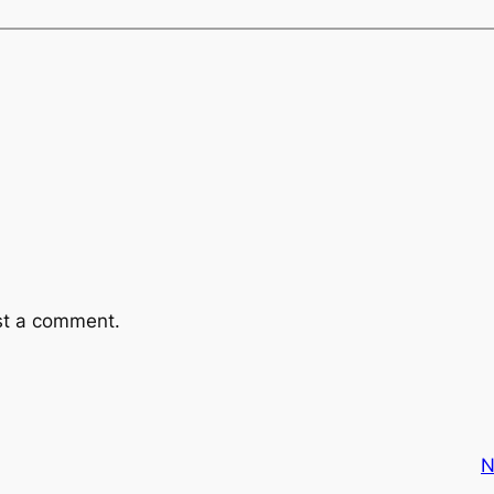
st a comment.
N