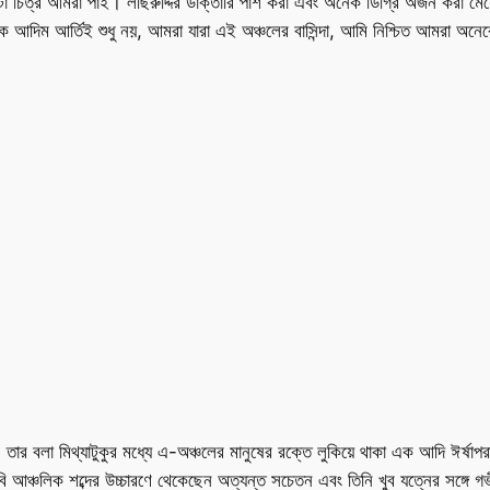
 চিত্র আমরা পাই। লছিরুদ্দির ডাক্তারি পাশ করা এবং অনেক ডিগ্রি অর্জন করা মেয়
এক আদিম আর্তিই শুধু নয়, আমরা যারা এই অঞ্চলের বাসিন্দা, আমি নিশ্চিত আমরা অ
 তার বলা মিথ্যাটুকুর মধ্যে এ-অঞ্চলের মানুষের রক্তে লুকিয়ে থাকা এক আদি ঈর্ষাপ
ি আঞ্চলিক শব্দের উচ্চারণে থেকেছেন অত্যন্ত সচেতন এবং তিনি খুব যত্নের সঙ্গে গ