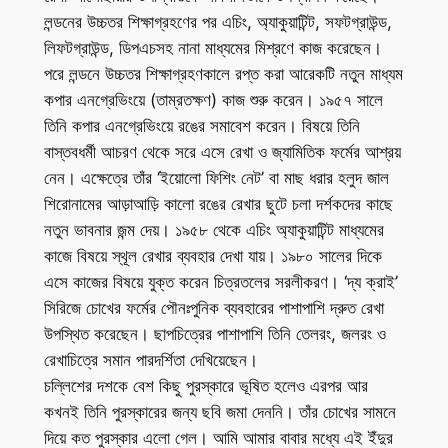
লন্ডনের উচ্চতর শিক্ষাগ্রহণের পর এচিং, অ্যাকুয়াটিন্ট, সফটগ্রাউন্ড,
লিফটগ্রাউন্ড, ডিপএচসহ নানা মাধ্যমের মিশ্রণে কাজ করেছেন।
পরে লন্ডনে উচ্চতর শিক্ষাগ্রহণকালে রপ্ত করা আরেকটি নতুন মাধ্যম
কপার এনগ্রেভিংয়ে (তাম্রতক্ষণ) কাজ শুরু করেন। ১৯৫৭ সালে
তিনি কপার এনগ্রেভিংয়ে রঙের সমাবেশ করেন। বিষয়ে তিনি
বাস্তবধর্মী আচরণ থেকে সরে এসে রেখা ও জ্যামিতিক ফর্মের আশ্রয়
নেন। এক্ষেত্রে তাঁর ‘ইয়োলো ফিশিং নেট’ বা মাছ ধরার হলুদ জাল
শিরোনামের আড়াআড়ি কালো রঙের রেখার ছুটে চলা দর্শকদের কাছে
নতুন ভাবনার জন্ম দেয়। ১৯৫৮ থেকে এচিং অ্যাকুয়াটিন্ট মাধ্যমের
কাজে বিষয়ে স্থূল রেখার ব্যবহার দেখা যায়। ১৯৮০ সালের দিকে
এসে কাজের বিষয়ে যুক্ত করেন চিত্রতলের সরলীকরণ। ‘দ্য ক্রাই’
সিরিজে চোখের ফর্মের পৌনঃপুনিক ব্যবহারের পাশাপাশি দ্রুত রেখা
উপস্থিত করেছেন। ছাপচিত্রের পাশাপাশি তিনি তেলরং, জলরং ও
রেখাচিত্রে সমান পারদর্শিতা দেখিয়েছেন।
চল্লিশের দশকে বেশ কিছু পুরস্কারে ভূষিত হলেও এরপর আর
কখনই তিনি পুরস্কারের জন্য ছবি জমা দেননি। তাঁর চোখের সামনে
দিয়ে কত পুরস্কার এলো গেল। আমি আমার বাবার মধ্যে এই ইঁদুর