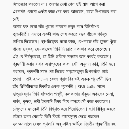
সিগনেচার করতেন না। তারপর দেখা গেল দুই মাস আগে করা
এরকমই কোনো একটা কাজ বের করে আনতেন, যাতে সিগনেচার করা
নেই।
আবার শুরু হতো তাঁর পুরনো কাজকে নতুন করে বিনির্মাণের
কান্ডকীর্তি। এভাবে একটা কাজ শেষ করতে বছর পাঁচেক পর্যন্ত
লাগিয়ে দিয়েছেন। ছাপচিত্রের মতো কাজ, যে-কাজে তাঁর তুলনা খুঁজে
পাওয়া দুষ্কর, সে-কাজেও তিনি দিনরাত একাকার করে ফেলেছেন।
এই যে দীর্ঘসূত্রতা, তা তিনি ছবিকে সন্তান জ্ঞান করেই করতেন।
প্রদর্শনী করায় বাবার অনাগ্রহের কারণ যেটা অনুমান করি, তিনি মনে
করতেন, প্রদর্শনী মানে তো নিজের সন্তানতুল্য শিল্পকর্মকে হাটে
তোলা। তাই ২০০৮-এ বেঙ্গল গ্যালারির ওই একক প্রদর্শনী ছিল
তাঁর শিল্পীজীবনের দ্বিতীয় একক প্রদর্শনী। অথচ ১৯৪০ সালে
ছাত্রাবস্থায় তিনি সাঁওতাল পল্লী, কলকাতার বাঁকুড়া অঞ্চলের মেলা,
পার্বণ, কৃষক, নারী ইত্যাদি বিষয় নিয়ে বাস্তবধর্মী কাজ করেছেন।
চল্লিশের দশকেই তিনি বিখ্যাত হয়ে গিয়েছিলেন। ছবি বিক্রি করতে
চাইলে তখন থেকেই তিনি বিরাট বাজারমূল্য পেতে পারতেন।
২০০৮ সালে বেঙ্গল গ্যালারি অব্ ফাইন আর্টসে দ্বিতীয় প্রদর্শনীর বহু