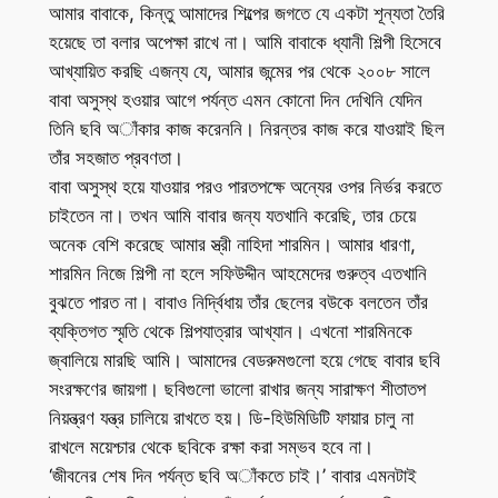
আমার বাবাকে, কিন্তু আমাদের শিল্পের জগতে যে একটা শূন্যতা তৈরি
হয়েছে তা বলার অপেক্ষা রাখে না। আমি বাবাকে ধ্যানী শিল্পী হিসেবে
আখ্যায়িত করছি এজন্য যে, আমার জন্মের পর থেকে ২০০৮ সালে
বাবা অসুস্থ হওয়ার আগে পর্যন্ত এমন কোনো দিন দেখিনি যেদিন
তিনি ছবি অাঁকার কাজ করেননি। নিরন্তর কাজ করে যাওয়াই ছিল
তাঁর সহজাত প্রবণতা।
বাবা অসুস্থ হয়ে যাওয়ার পরও পারতপক্ষে অন্যের ওপর নির্ভর করতে
চাইতেন না। তখন আমি বাবার জন্য যতখানি করেছি, তার চেয়ে
অনেক বেশি করেছে আমার স্ত্রী নাহিদা শারমিন। আমার ধারণা,
শারমিন নিজে শিল্পী না হলে সফিউদ্দীন আহমেদের গুরুত্ব এতখানি
বুঝতে পারত না। বাবাও নির্দ্বিধায় তাঁর ছেলের বউকে বলতেন তাঁর
ব্যক্তিগত স্মৃতি থেকে শিল্পযাত্রার আখ্যান। এখনো শারমিনকে
জ্বালিয়ে মারছি আমি। আমাদের বেডরুমগুলো হয়ে গেছে বাবার ছবি
সংরক্ষণের জায়গা। ছবিগুলো ভালো রাখার জন্য সারাক্ষণ শীতাতপ
নিয়ন্ত্রণ যন্ত্র চালিয়ে রাখতে হয়। ডি-হিউমিডিটি ফায়ার চালু না
রাখলে ময়েশ্চার থেকে ছবিকে রক্ষা করা সম্ভব হবে না।
‘জীবনের শেষ দিন পর্যন্ত ছবি অাঁকতে চাই।’ বাবার এমনটাই