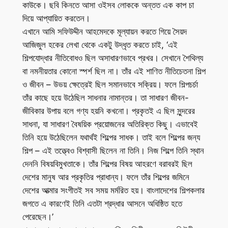
কাউকে। ছবি কিনতে আসা ওইসব লোককে অন্তত এক কাপ চা
দিয়ে আপ্যায়িত করতেন।
এখানে আমি সফিউদ্দীন আহমেদকে মূল্যায়ন করতে গিয়ে সৈয়দ
আজিজুল হকের লেখা থেকে একটু উদ্ধৃত করতে চাই, ‘এই
শিল্পযোদ্ধার নীতিবোধও ছিল অসাধারণভাবে প্রখর। সেখানে শৈথিল্য
বা নমনীয়তার কোনো স্পর্শ ছিল না। তাঁর এই শাণিত নীতিচেতনা শিল্প
ও জীবন – উভয় ক্ষেত্রেই ছিল সমানভাবে সক্রিয়। ফলে শিল্পচর্চা
তাঁর কাছে হয়ে উঠেছিল সাধনার নামান্তর। তা সাধারণ জীবন-
জীবিকার উপায় বলে গণ্য হয়নি কখনো। প্রকৃতই এ ছিল সুন্দরের
সাধনা, যা সাধারণ বৈষয়িক প্রয়োজনের অতিরিক্ত কিছু। এভাবেই
তিনি হয়ে উঠেছিলেন যথার্থই শিল্পের সাধক। তাই বলে শিল্পের জন্য
শিল্প – এই তত্ত্বেও বিশ্বাসী ছিলেন না তিনি। নিজ শিল্পে তিনি স্থান
দেননি বিষয়বিমুখতাকে। তাঁর শিল্পের বিষয় আহরণে বরাবরই ছিল
দেশের মানুষ আর প্রকৃতির প্রাধান্য। ফলে তাঁর শিল্পের জমিনে
দেশের আত্মার সংগীতই সব সময় মর্মরিত হয়। বাংলাদেশের শিল্পকলার
জগতে এ কারণেই তিনি এতটা শ্রদ্ধার আসনে অধিষ্ঠিত হতে
পেরেছেন।’