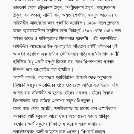
ভারতবর্ষ থেকে রবীন্দ্রনাথ ঠাকুর, অবনীন্দ্রনাথ ঠাকুর, গগনেন্দ্রনাথ
ঠাকুর, রামকিংকর, যামিনী রায়, অমৃতা শেরগিল, জয়নুল আবেদিন ও
সফিউদ্দীন আহমেদের কাজ প্রদর্শিত হয়েছিল। ১৯৪৮ সালে লন্ডনের
রয়েল অ্যাকাডেমিতে অনুষ্ঠিত হলো খ্রিষ্টপূর্ব ২৪০০ থেকে ১৯৪৭ সাল
পর্যন্ত ভারত ও পাকিস্তানের শিল্পকলার প্রদর্শনী। ওই প্রদর্শনীতে
সফিউদ্দীন আহমেদের উড এনগ্রেভিং ‘সাঁওতাল রমণী’ দর্শকদের দৃষ্টি
আকর্ষণ করেছিল এবং দৈনিক স্টেটসম্যান পত্রিকায় ‘সাঁওতাল রমণী’
ছবিটিকে ‘শুধু একটি রসপুষ্ট চিত্রই নয়, মহৎ শিল্পসম্পদের রূপবান
নিদর্শন’ বলে আখ্যায়িত করা হয়েছিল।
আগেই বলেছি, বাংলাদেশে প্রাতিষ্ঠানিক শিল্পচর্চা শুরুর আন্দোলনে
শিল্পাচার্য জয়নুল আবেদিনের হাতে হাত রেখে এগিয়ে এসেছিলেন যাঁরা
আমার বাবা সফিউদ্দীন আহমেদও তাঁদের একজন। তাঁদের নিরলস
শিল্পসাধনায় গড়ে উঠেছে এদেশের সমৃদ্ধ শিল্পভুবন।
বাবার কাছ থেকে শুনেছি, দেশবিভাগের পর ঢাকায় চলে এসেছিলেন
কলকাতা আর্ট স্কুলের আরো দুজন আনোয়ারুল হক ও হাবিবুর
রহমান। আর্ট স্কুলের শিক্ষা শেষ করে কামরুল হাসান ও
ড্রাফটসম্যান আলী আহসান চলে এলেন। শিল্পাচার্য জয়নুল