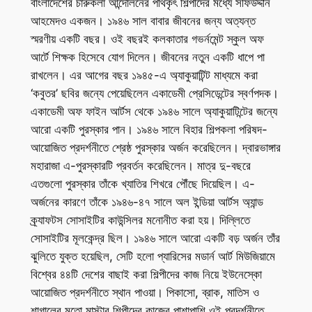
বাংলাদেশের চারুকলা আন্দোলনের পথিকৃৎ শিল্পীদের মধ্যে সফিউদ্দীন
আহমেদও একজন। ১৯৪৬ সাল বাবার জীবনের জন্য অত্যন্ত
স্মরণীয় একটি বছর। ওই বছরই কলকাতার গভর্নমেন্ট স্কুল অফ
আর্টে শিক্ষক হিসেবে যোগ দিলেন। জীবনের নতুন একটি ধাপে পা
রাখলেন। এর আগের বছর ১৯৪৫-এ অ্যাকুয়াটিন্ট মাধ্যমে করা
‘কবুতর’ ছবির জন্যে পেয়েছিলেন একাডেমী প্রেসিডেন্টের স্বর্ণপদক।
একাডেমী অফ ফাইন আর্টস থেকে ১৯৪৬ সালে অ্যাকুয়াটিন্টের জন্যে
আরো একটি পুরস্কার পান। ১৯৪৬ সালে বিহার শিল্পকলা পরিষদ-
আয়োজিত প্রদর্শনীতে শ্রেষ্ঠ পুরস্কার অর্জন করেছিলেন। দ্বারভাঙ্গার
মহারাজা এ-পুরস্কারটি প্রবর্তন করেছিলেন। মাত্র দু-বছরে
এতগুলো পুরস্কার তাঁকে খ্যাতির শিখরে পৌঁছে দিয়েছিল। এ-
অর্জনের কারণে তাঁকে ১৯৪৬-৪৭ সালে অল ইন্ডিয়া আর্টস অ্যান্ড
ক্র্যাফটস সোসাইটির কাউন্সিলর মনোনীত করা হয়। দিল্লিতে
সোসাইটির মূলকেন্দ্র ছিল। ১৯৪৬ সালে আরো একটি বড় অর্জন তাঁর
ঝুলিতে যুক্ত হয়েছিল, সেটি হলো প্যারিসের মডার্ন আর্ট মিউজিয়ামে
বিশ্বের ৪৪টি দেশের বাছাই করা শিল্পীদের কাজ নিয়ে ইউনেস্কো
আয়োজিত প্রদর্শনীতে স্থান পাওয়া। পিকাসো, ব্রাক, মাতিস ও
শাগালের মতো মাস্টার শিল্পীদের কাজের পাশাপাশি ওই প্রদর্শনীতে