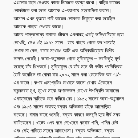
এগুলোর যত্ন নেওয়ার কাজে নিজেকে ব্যস্ত রাখো। বাড়ির কাজের
লোকটাকে বলা হলো আমাকে এ-ব্যাপারে সহযোগিতা করতে।
আসলে এখন বুঝতে পারি কাজের লোককে নিযুক্ত করা হয়েছিল
আমাকে পাহারা দেওয়ার কাজে।
আমার শান্তসৌম্য বাবাকে জীবনে একবারই একটু অস্থিরচিত্ত হতে
দেখেছি, সেও ওই ১৯৭১ সালে। তবে বাইরে থেকে যত শান্তই
দেখাক না কেন, বাবার মধ্যেও আমি এক অস্থিরচিত্তের শিল্পীর
সাক্ষাৎ পেয়েছি। ভাষা-আন্দোলন থেকে মুক্তিযুদ্ধ – সবকিছুই মূর্ত
হয়েছে তাঁর শিল্পকর্মে। মুক্তিযুদ্ধ যে তাঁর মনে কী গভীর প্রতিক্রিয়া
তৈরি করেছিল তা বোঝা যায় ২০০২ সালে করা ‘মেমোরিজ অব ৭১’-
এর কাজে। কপার এনগ্রেভিং মাধ্যমে কালো রেখায় এঁকেছেন
ক্রন্দনরত মুখ, মুখের মাঝে অশ্রুসজল চোখের উপস্থিতি আমাদের
একাত্তরের স্মৃতিকে মনে করিয়ে দেয়। ১৯৫২ সালের ভাষা-আন্দোলন
এবং ১৯৫৪ সালের ভয়াবহ বন্যার অভিজ্ঞতা তাঁকে আলোড়িত
করেছে। বাবার কাছে শুনেছি, বন্যার কারণে জলবন্দি হয়ে দীর্ঘ সময়
কাটিয়েছেন। খাটের ওপর বসে দেখেছেন বন্যার পানি, পানির ঢেউ
এবং সেই পানিতে মাছের আনাগোনা। বন্যার অভিজ্ঞতা, বন্যার