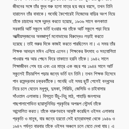
জীবনের সঙ্গে তাঁর যুদ্ধ শুরু হলো মাত্র ছয় বছর বয়সে, তখন তিনি
হারালেন তাঁর বাবাকে। শুনেছি কৈশোরেই নিজেদের বাড়ির অংশ নিয়ে
তাঁকে চাচাদের সঙ্গে দ্বন্দ্ব করতে হয়েছে, ১৯৩৬ সালে কলকাতা
সরকারি আর্ট স্কুলে ভর্তি হওয়ার পর তাঁকে আর্ট স্কুলে পড়া নিয়ে
আত্মীয়স্বজনের অবজ্ঞাপূর্ণ মনোভাবের বিরুদ্ধেও লড়াই করতে
হয়েছে। তাই শুরুর দিকে কাজই করতে পারছিলেন না। এ সময় তাঁর
শিক্ষক আবদুল মঈন এগিয়ে এলেন। শিক্ষকের উৎসাহ ও সহযোগিতা
পাওয়ার পর আর পেছন ফিরে তাকাতে হয়নি তাঁকে। ১৯৪২ সালে
শিক্ষাজীবন শেষ হয় এবং এর মাত্র এক বছর পর ১৯৪৪ সালে আর্ট
স্কুলেই টিচারশিপ পড়ার জন্যে ভর্তি হন তিনি। তখন শিক্ষক হিসেবে
পান রমেন্দ্রনাথ চক্রবর্তীকে। শুনেছি ওই সময় ছুটি পেলেই বন্ধুদের
নিয়ে চলে যেতেন মধুপুর, দুমকা, গিরিডি, জেসিডি ও চাইবাসার
সাঁওতাল এলাকায়। বিস্তৃত উঁচু-নিচু মাঠ, পাহাড়ি জনপদের
গাছপালাশোভিত ছায়াসুনিবিড় প্রকৃতির অপরূপ সৌন্দর্য তাঁকে
আন্দোলিত করত। তাঁকে দারুণভাবে আকৃষ্ট করেছিল ওইসব এলাকার
প্রকৃতি ও মানুষ, যার জন্যে হয়তো সেই ছাত্রাবস্থা থেকে ১৯৪৬ ও
১৯৪৭ পর্যন্ত বারবার তাঁকে ওইসব অঞ্চলে চলে যেতে দেখা যায়। এ