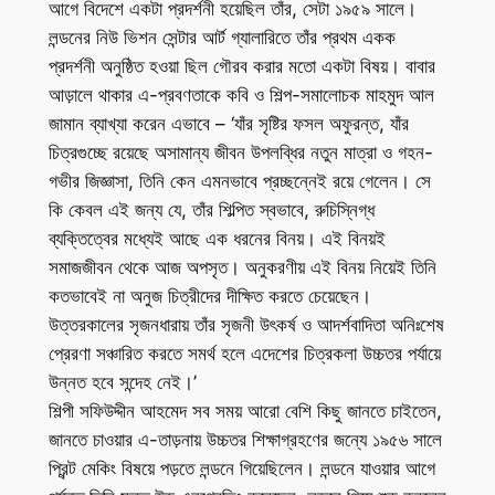
আগে বিদেশে একটা প্রদর্শনী হয়েছিল তাঁর, সেটা ১৯৫৯ সালে।
লন্ডনের নিউ ভিশন সেন্টার আর্ট গ্যালারিতে তাঁর প্রথম একক
প্রদর্শনী অনুষ্ঠিত হওয়া ছিল গৌরব করার মতো একটা বিষয়। বাবার
আড়ালে থাকার এ-প্রবণতাকে কবি ও শিল্প-সমালোচক মাহমুদ আল
জামান ব্যাখ্যা করেন এভাবে – ‘যাঁর সৃষ্টির ফসল অফুরন্ত, যাঁর
চিত্রগুচ্ছে রয়েছে অসামান্য জীবন উপলব্ধির নতুন মাত্রা ও গহন-
গভীর জিজ্ঞাসা, তিনি কেন এমনভাবে প্রচ্ছন্নেই রয়ে গেলেন। সে
কি কেবল এই জন্য যে, তাঁর শিল্পিত স্বভাবে, রুচিস্নিগ্ধ
ব্যক্তিত্বের মধ্যেই আছে এক ধরনের বিনয়। এই বিনয়ই
সমাজজীবন থেকে আজ অপসৃত। অনুকরণীয় এই বিনয় নিয়েই তিনি
কতভাবেই না অনুজ চিত্রীদের দীক্ষিত করতে চেয়েছেন।
উত্তরকালের সৃজনধারায় তাঁর সৃজনী উৎকর্ষ ও আদর্শবাদিতা অনিঃশেষ
প্রেরণা সঞ্চারিত করতে সমর্থ হলে এদেশের চিত্রকলা উচ্চতর পর্যায়ে
উন্নত হবে সন্দেহ নেই।’
শিল্পী সফিউদ্দীন আহমেদ সব সময় আরো বেশি কিছু জানতে চাইতেন,
জানতে চাওয়ার এ-তাড়নায় উচ্চতর শিক্ষাগ্রহণের জন্যে ১৯৫৬ সালে
প্রিন্ট মেকিং বিষয়ে পড়তে লন্ডনে গিয়েছিলেন। লন্ডনে যাওয়ার আগে