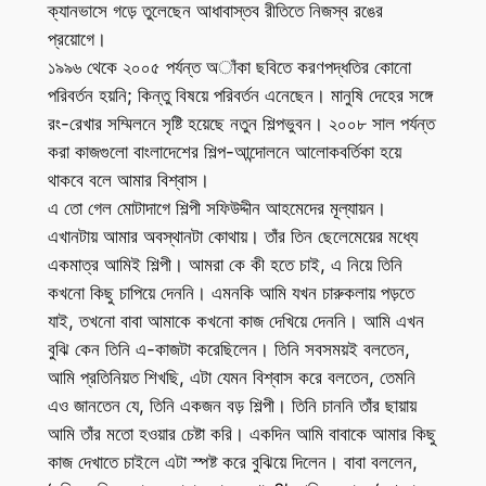
ক্যানভাসে গড়ে তুলেছেন আধাবাস্তব রীতিতে নিজস্ব রঙের
প্রয়োগে।
১৯৯৬ থেকে ২০০৫ পর্যন্ত অাঁকা ছবিতে করণপদ্ধতির কোনো
পরিবর্তন হয়নি; কিন্তু বিষয়ে পরিবর্তন এনেছেন। মানুষি দেহের সঙ্গে
রং-রেখার সম্মিলনে সৃষ্টি হয়েছে নতুন শিল্পভুবন। ২০০৮ সাল পর্যন্ত
করা কাজগুলো বাংলাদেশের শিল্প-আন্দোলনে আলোকবর্তিকা হয়ে
থাকবে বলে আমার বিশ্বাস।
এ তো গেল মোটাদাগে শিল্পী সফিউদ্দীন আহমেদের মূল্যায়ন।
এখানটায় আমার অবস্থানটা কোথায়। তাঁর তিন ছেলেমেয়ের মধ্যে
একমাত্র আমিই শিল্পী। আমরা কে কী হতে চাই, এ নিয়ে তিনি
কখনো কিছু চাপিয়ে দেননি। এমনকি আমি যখন চারুকলায় পড়তে
যাই, তখনো বাবা আমাকে কখনো কাজ দেখিয়ে দেননি। আমি এখন
বুঝি কেন তিনি এ-কাজটা করেছিলেন। তিনি সবসময়ই বলতেন,
আমি প্রতিনিয়ত শিখছি, এটা যেমন বিশ্বাস করে বলতেন, তেমনি
এও জানতেন যে, তিনি একজন বড় শিল্পী। তিনি চাননি তাঁর ছায়ায়
আমি তাঁর মতো হওয়ার চেষ্টা করি। একদিন আমি বাবাকে আমার কিছু
কাজ দেখাতে চাইলে এটা স্পষ্ট করে বুঝিয়ে দিলেন। বাবা বললেন,