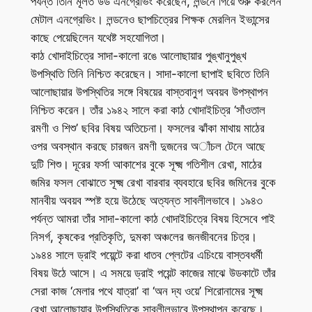
পর্যন্ত তিনি মূলত উড এনগ্রেভিং করেছেন, লন্ডনে গিয়ে শুরু করলেন
মেটাল এনগ্রেভিং। লন্ডনেও ছাপচিত্রের শিক্ষক মেরলিন ইভান্সের
কাছে পেয়েছিলেন যথেষ্ট সহযোগিতা।
কাঠ খোদাইচিত্রে সাদা-কালো রঙে আলোছায়ার পুঙ্খানুপুঙ্খ
উপস্থিতি তিনি নিশ্চিত করেছেন। সাদা-কালো ছাপাই ছবিতে তিনি
আলোছায়ার উপস্থিতির সঙ্গে বিষয়ের বাস্তবানুগ অবয়ব উপস্থাপন
নিশ্চিত করেন। তাঁর ১৯৪২ সালে করা কাঠ খোদাইচিত্র ‘সাঁওতাল
রমণী ও শিশু’ ছবির বিষয় অতিচেনা। ফসলের ঝাঁকা মাথায় মাঠের
ওপর অবস্থান করছে চারজন রমণী দুজনের অাঁচল টেনে আছে
দুটি শিশু। দূরের ফর্সা আকাশের বুকে সূক্ষ্ম গতিশীল রেখা, মাঠের
জমির ফসল বোঝাতে সূক্ষ্ম রেখা বারবার ব্যবহারে ছবির জমিনের বুকে
মানবীয় অবয়ব স্পষ্ট হয়ে উঠেছে অত্যন্ত সাবলীলভাবে। ১৯৪৩
পর্যন্ত আমরা তাঁর সাদা-কালো কাঠ খোদাইচিত্রে বিষয় হিসেবে পাই
নিসর্গ, কৃষকের প্রতিকৃতি, দুমকা অঞ্চলের জনজীবনের চিত্র।
১৯৪৪ সালে ড্রাই পয়েন্টে করা ধাতব প্লেটের এচিংয়ে বাস্তবধর্মী
বিষয় উঠে আসে। এ সময়ে ড্রাই পয়েন্ট কাজের মাঝে উডকাটে তাঁর
সেরা কাজ ‘মেলার পথে যাত্রা’ বা ‘অন দ্য ওয়ে’ শিরোনামের সূক্ষ্ম
রেখা আলোছায়ার উপস্থিতিকে সাবলীলভাবে উপস্থাপন করেছে।