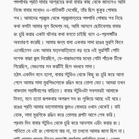
পশুপাখির প্রতি দাদার আগ্রহের কথা বাবার কাছ থেকে জানলেও আমি
নিজে বাবার মধ্যেও এ-বাতিকটি দেখেছি, তাঁর ছিল কুকুর পোষার
শখ। আমাদের প্রজন্ম থেকে প্রজন্মান্তরে পশুপাখি পোষার শখ নিয়ে
কথা বলাটা আমার মূল উদ্দেশ্য নয়, আমি আসলে ছোটবেলায় বাবার
রং চুরি করার একটা ঘটনার কথা বলতে চাইছি বলে এ-প্রসঙ্গটির
অবতারণা করেছি। আমার জন্য বাবা একবার সাদা রঙের মুরগি কিনে
এনেছিলেন এবং আমার যত্নআত্তিতে বড় হয়ে ওই মুরগিটি গোটা
দশেক বাচ্চা জন্ম দিয়েছিল, যে-বাচ্চাগুলোর মধ্যে গোটা পাঁচেক টিকে
গিয়েছিল, যেগুলোর সব কয়টিই ছিল ধবধবে সাদা।
হঠাৎ একদিন মনে হলো, বাবার স্টুডিও থেকে কিছু রং চুরি করে আনা
গেলে আমার সাদা মুরগিগুলোকে রঙিন করে তোলা যেত। আমরা তখন
থাকতাম স্বামীবাগের বাড়িতে। বাবার স্টুডিওটা সবসময়ই আমাকে
টানত, মনে হতো রূপকথার অপরূপ সব রং লুকিয়ে আছে ওই ঘরে।
রঙের প্রতি আমার ভালোবাসার জন্মও বোধহয় ওখান থেকেই। যাই
হোক, সাদা মুরগিকে রঙিন করে তোলার গল্পটা আগে শেষ করি।
প্রথম দিন বাবার স্টুডিও থেকে চুরি করে আনলাম এচিং করার রং।
পানিতে যে ওই রং গোলানো যায় না, তা তখনো আমার জানা ছিল না।
তাই আমার প্রথম দিনের প্রচেষ্টা ব্যর্থতায় পর্যবসিত হলো। এরপর