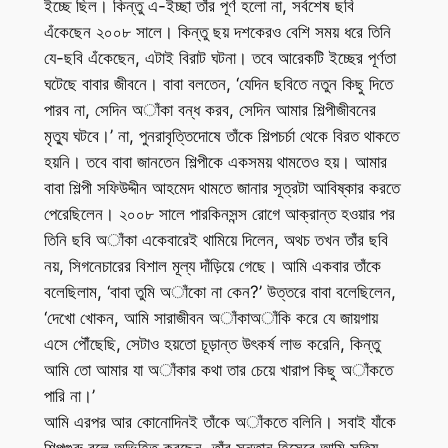
ইচ্ছে ছিল। কিন্তু এ-ইচ্ছা তাঁর পূর্ণ হলো না, সর্বশেষ ছবি
এঁকেছেন ২০০৮ সালে। কিন্তু ছয় দশকেরও বেশি সময় ধরে তিনি
যে-ছবি এঁকেছেন, এটাই বিরাট ঘটনা। তবে আরেকটি ইচ্ছের পূর্ণতা
ঘটেছে বাবার জীবনে। বাবা বলতেন, ‘যেদিন ছবিতে নতুন কিছু দিতে
পারব না, সেদিন অাঁকা বন্ধ করব, সেদিন আমার শিল্পীজীবনের
মৃত্যু ঘটবে।’ না, পুনরাবৃত্তিদোষে তাঁকে শিল্পচর্চা থেকে বিরত থাকতে
হয়নি। তবে বাবা জানতেন শিল্পীকে একসময় থামতেও হয়। আমার
বাবা শিল্পী সফিউদ্দীন আহমেদ থামতে জানার সূত্রটা আবিষ্কার করতে
পেরেছিলেন। ২০০৮ সালে পারকিনসন্স রোগে আক্রান্ত হওয়ার পর
তিনি ছবি অাঁকা একেবারেই থামিয়ে দিলেন, অথচ তখন তাঁর ছবি
নয়, সিগনেচারের বিশাল মূল্য দাঁড়িয়ে গেছে। আমি একবার তাঁকে
বলেছিলাম, ‘বাবা তুমি অাঁকো না কেন?’ উত্তরে বাবা বলেছিলেন,
‘দেখো খোকন, আমি সারাজীবন অাঁকাঅাঁকি করে যে জায়গায়
এসে পৌঁছেছি, সেটাও হয়তো চূড়ান্ত উৎকর্ষ লাভ করেনি, কিন্তু
আমি তো আমার যা অাঁকার কথা তার চেয়ে খারাপ কিছু অাঁকতে
পারি না।’
আমি এরপর আর কোনোদিনই তাঁকে অাঁকতে বলিনি। সবাই যাঁকে
শিল্পগুরু বলে অভিহিত করছেন, তাঁর সন্তান হিসেবে আমি সত্যি