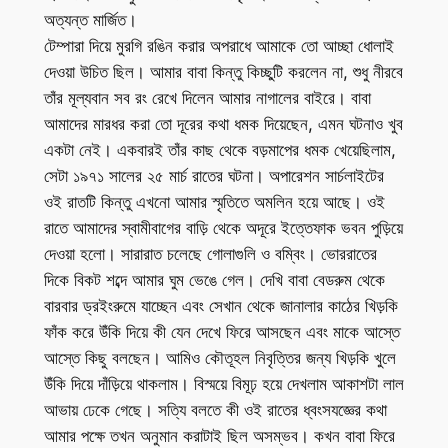
অত্যন্ত মার্জিত।
টেম্পারা দিয়ে মুরগি রঙিন করার অপরাধে আমাকে তো আচ্ছা ধোলাই
দেওয়া উচিত ছিল। আমার বাবা কিন্তু কিচ্ছুটি করলেন না, শুধু নীরবে
তাঁর মূল্যবান সব রং রেখে দিলেন আমার নাগালের বাইরে। বাবা
আমাদের মারধর করা তো দূরের কথা ধমক দিয়েছেন, এমন ঘটনাও খুব
একটা নেই। একবারই তাঁর কাছ থেকে বড়মাপের ধমক খেয়েছিলাম,
সেটা ১৯৭১ সালের ২৫ মার্চ রাতের ঘটনা। অপারেশন সার্চলাইটের
ওই রাতটি কিন্তু এখনো আমার স্মৃতিতে অমলিন হয়ে আছে। ওই
রাতে আমাদের স্বামীবাগের বাড়ি থেকে অদূরে ইত্তেফাক ভবন পুড়িয়ে
দেওয়া হলো। সারারাত চলেছে গোলাগুলি ও বম্বিং। ভোররাতের
দিকে বিকট শব্দে আমার ঘুম ভেঙে গেল। দেখি বাবা বেডরুম থেকে
বারবার ড্রইংরুমে যাচ্ছেন এবং সেখান থেকে জানালার কাঠের খিড়কি
ফাঁক করে উঁকি দিয়ে কী যেন দেখে ফিরে আসছেন এবং মাকে আস্তে
আস্তে কিছু বলছেন। আমিও কৌতূহল নিবৃত্তির জন্য খিড়কি খুলে
উঁকি দিয়ে দাঁড়িয়ে থাকলাম। বিস্ময়ে বিমূঢ় হয়ে দেখলাম আকাশটা লাল
আভায় ঢেকে গেছে। সত্যি বলতে কী ওই রাতের ধ্বংসযজ্ঞের কথা
আমার পক্ষে তখন অনুমান করাটাই ছিল অসম্ভব। কখন বাবা ফিরে