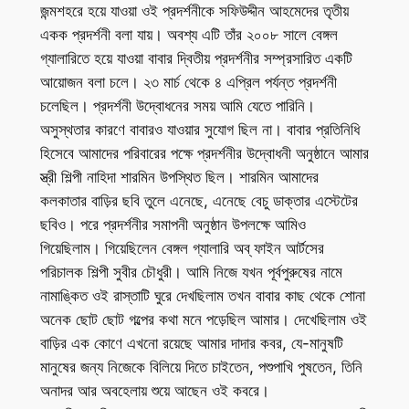
জন্মশহরে হয়ে যাওয়া ওই প্রদর্শনীকে সফিউদ্দীন আহমেদের তৃতীয়
একক প্রদর্শনী বলা যায়। অবশ্য এটি তাঁর ২০০৮ সালে বেঙ্গল
গ্যালারিতে হয়ে যাওয়া বাবার দ্বিতীয় প্রদর্শনীর সম্প্রসারিত একটি
আয়োজন বলা চলে। ২৩ মার্চ থেকে ৪ এপ্রিল পর্যন্ত প্রদর্শনী
চলেছিল। প্রদর্শনী উদ্বোধনের সময় আমি যেতে পারিনি।
অসুস্থতার কারণে বাবারও যাওয়ার সুযোগ ছিল না। বাবার প্রতিনিধি
হিসেবে আমাদের পরিবারের পক্ষে প্রদর্শনীর উদ্বোধনী অনুষ্ঠানে আমার
স্ত্রী শিল্পী নাহিদা শারমিন উপস্থিত ছিল। শারমিন আমাদের
কলকাতার বাড়ির ছবি তুলে এনেছে, এনেছে বেচু ডাক্তার এস্টেটের
ছবিও। পরে প্রদর্শনীর সমাপনী অনুষ্ঠান উপলক্ষে আমিও
গিয়েছিলাম। গিয়েছিলেন বেঙ্গল গ্যালারি অব্ ফাইন আর্টসের
পরিচালক শিল্পী সুবীর চৌধুরী। আমি নিজে যখন পূর্বপুরুষের নামে
নামাঙ্কিত ওই রাস্তাটি ঘুরে দেখছিলাম তখন বাবার কাছ থেকে শোনা
অনেক ছোট ছোট গল্পের কথা মনে পড়েছিল আমার। দেখেছিলাম ওই
বাড়ির এক কোণে এখনো রয়েছে আমার দাদার কবর, যে-মানুষটি
মানুষের জন্য নিজেকে বিলিয়ে দিতে চাইতেন, পশুপাখি পুষতেন, তিনি
অনাদর আর অবহেলায় শুয়ে আছেন ওই কবরে।