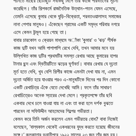
পানিতে মাছের ছোটাছুটি সবকিছু মিলে তাঁর কাজে পরিবর্তনের সূচনা
করেছিল। তাঁর শিল্পকর্মে রাজনৈতিক উত্থান-পতন যেমন এসেছে,
তেমনি এসেছে কুমার থেকে ঘুড়ি-বিক্রেতা, শরবতওয়ালাসহ সমাজের
নানা পেশার মানুষও। এঁকেছেন গ্রামের একটি সমৃদ্ধ পরিবার নগরে
এসে কেমন উন্মূল হয়ে গেছে তা।
বাবার চারকোল ও ক্রেয়ন মাধ্যমে অাঁকা ‘কুমার’ ও ‘ঝড়’ শীর্ষক
কাজ দুটি যখন আমি পাশাপাশি রেখে দেখি, তখন আমার মনে হয়
উল্লিখিত কাজ দুটির প্রথমটির সমস্ত রেখায় আছে কুমারের হাপর
টানার ছন্দ এবং দ্বিতীয়টিতে ঝড়ের ঘূর্ণাবর্ত। বাবার রেখায় যে দৃঢ়তা
মূর্ত হতে দেখি, খুব বেশি শিল্পীর কাজে এমনটা দেখা যায় না, এমন
দৃঢ়তা অর্জিত হয়ে যাওয়ার পরও এ-মানুষটিকে দিনের পর দিন কোনো
একটি রেখাচিত্র এঁকে যেতে দেখেছি আমি। ফলে তাঁর সাধারণ
রেখাচিত্রেও অনেক স্তরের দেখা মেলে। প্রকৃতপক্ষে তাঁর ছবি
একবার দেখে চলে যাওয়া যায় না এবং তা করা হলে দর্শক বুঝতে
পারবেন না সফিউদ্দীন আহমেদের শিল্পের গভীরতা।
কেমন করে তিনি অর্জন করলেন এমন গভীরতর বোধ? বাবা নিজেই
বলেছেন, ‘বাল্যকাল থেকেই একধরনের যুদ্ধ করতে হয়েছে জীবনের
সঙ্গে।’ কলকাতার ভবানীপুরে ১৯২২ সালের ২৩ জুন তাঁর জন্ম হয়।