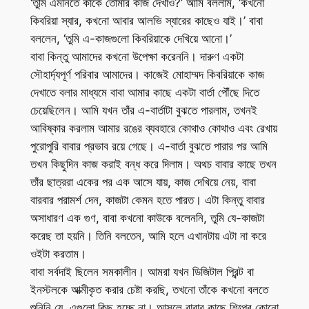
‘তুমি এমনিতে কাকে তোমার কাজ দেখাও?’ আমি বললাম, ‘কখনো
কিবরিয়া স্যার, কখনো আবার আলভি স্যারের কাছেও যাই।’ বাবা
বললেন, ‘তুমি এ-কাজগুলো কিবরিয়াকে দেখিয়ে আনো।’
বাবা কিন্তু আমাদের কখনো উপেক্ষা করেননি। দারুণ একটা
সৌহার্দ্যপূর্ণ পরিবার আমাদের। কাজেই মোহাম্মদ কিবরিয়াকে কাজ
দেখাতে বলার মাধ্যমে বাবা আমার কাছে একটা বার্তা পৌঁছে দিতে
চেয়েছিলেন। আমি যখন তাঁর এ-বার্তাটা বুঝতে পারলাম, তখনই
আবিষ্কার করলাম আমার রঙের ব্যবহারে কোথাও কোথাও এবং রেখায়
পুরোপুরি বাবার প্রভাব রয়ে গেছে। এ-বার্তা বুঝতে পারার পর আমি
তখন কিছুদিন কাজ করাই বন্ধ করে দিলাম। অথচ বাবার কাছে তখন
তাঁর ছাত্ররা একের পর এক আসে যায়, কাজ দেখিয়ে নেয়, বাবা
বারবার পরামর্শ দেন, কাজটা কেমন হতে পারত। এটা কিন্তু বাবার
অসাধারণ এক গুণ, বাবা কখনো কাউকে বলেননি, তুমি যে-কাজটা
করেছ তা হয়নি। তিনি বলতেন, আমি হলে এখানটায় এটা না করে
ওইটা করতাম।
বাবা সর্বদাই ছিলেন সমকালীন। আমরা যখন ডিজিটাল প্রিন্ট বা
ইনস্টলকে আত্মীকৃত করার চেষ্টা করছি, তখনো তাঁকে কখনো বলতে
শুনিনি যে, এগুলো কিছু হচ্ছে না। আসলে বাবার কাছে শিল্পের কোনো