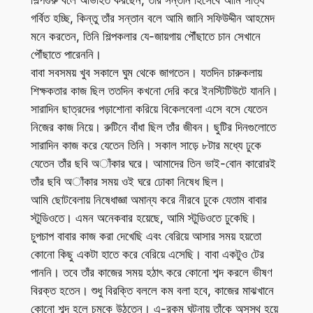
গর্বিত হচ্ছি, কিন্তু তাঁর সন্তান বলে আমি জানি সফিউদ্দীন আহমেদ
মনে করতেন, তিনি শিল্পকলার যে-জায়গায় পৌঁছাতে চান সেখানে
পৌঁছাতে পারেননি।
বাবা সবসময় খুব সকালে ঘুম থেকে জাগতেন। যতদিন চারুকলায়
শিক্ষকতার কাজ ছিল ততদিন কখনো দেরি করে ইনস্টিটিউটে যাননি।
সারাদিন ছাত্রদের পড়াশোনা করিয়ে বিকেলবেলা এসে বসে যেতেন
নিজের কাজ নিয়ে। রুটিনে বাঁধা ছিল তাঁর জীবন। ছুটির দিনগুলোতে
সারাদিন কাজ করে যেতেন তিনি। সকাল সাড়ে ৮টার মধ্যে ঢুকে
যেতেন তাঁর ছবি অাঁকার ঘরে। আমাদের তিন ভাই-বোন কারোরই
তাঁর ছবি অাঁকার সময় ওই ঘরে ঢোকা নিষেধ ছিল।
আমি ছোটবেলায় নিষেধাজ্ঞা অমান্য করে নীরবে ঢুকে যেতাম বাবার
স্টুডিওতে। এমন অনেকবার হয়েছে, আমি স্টুডিওতে ঢুকেছি।
চুপচাপ বাবার কাজ করা দেখেছি এবং বেরিয়ে আসার সময় হয়তো
কোনো কিছু একটা হাতে করে বেরিয়ে এসেছি। বাবা একটুও টের
পাননি। তবে তাঁর কাজের সময় হঠাৎ করে কোনো শব্দ করলে ভীষণ
বিরক্ত হতেন। শুধু বিরক্তি বললে কম বলা হবে, কাজের মাঝখানে
কোনো শব্দ হলে চমকে উঠতেন। এ-রকম ঘটনায় তাঁকে অসুস্থ হয়ে