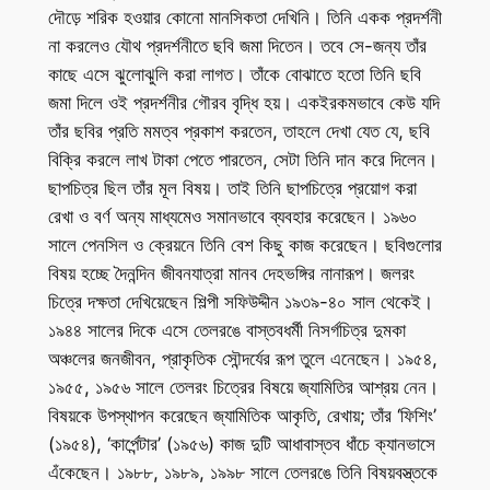
দৌড়ে শরিক হওয়ার কোনো মানসিকতা দেখিনি। তিনি একক প্রদর্শনী
না করলেও যৌথ প্রদর্শনীতে ছবি জমা দিতেন। তবে সে-জন্য তাঁর
কাছে এসে ঝুলোঝুলি করা লাগত। তাঁকে বোঝাতে হতো তিনি ছবি
জমা দিলে ওই প্রদর্শনীর গৌরব বৃদ্ধি হয়। একইরকমভাবে কেউ যদি
তাঁর ছবির প্রতি মমত্ব প্রকাশ করতেন, তাহলে দেখা যেত যে, ছবি
বিক্রি করলে লাখ টাকা পেতে পারতেন, সেটা তিনি দান করে দিলেন।
ছাপচিত্র ছিল তাঁর মূল বিষয়। তাই তিনি ছাপচিত্রে প্রয়োগ করা
রেখা ও বর্ণ অন্য মাধ্যমেও সমানভাবে ব্যবহার করেছেন। ১৯৬০
সালে পেনসিল ও ক্রেয়নে তিনি বেশ কিছু কাজ করেছেন। ছবিগুলোর
বিষয় হচ্ছে দৈনন্দিন জীবনযাত্রা মানব দেহভঙ্গির নানারূপ। জলরং
চিত্রে দক্ষতা দেখিয়েছেন শিল্পী সফিউদ্দীন ১৯৩৯-৪০ সাল থেকেই।
১৯৪৪ সালের দিকে এসে তেলরঙে বাস্তবধর্মী নিসর্গচিত্র দুমকা
অঞ্চলের জনজীবন, প্রাকৃতিক সৌন্দর্যের রূপ তুলে এনেছেন। ১৯৫৪,
১৯৫৫, ১৯৫৬ সালে তেলরং চিত্রের বিষয়ে জ্যামিতির আশ্রয় নেন।
বিষয়কে উপস্থাপন করেছেন জ্যামিতিক আকৃতি, রেখায়; তাঁর ‘ফিশিং’
(১৯৫৪), ‘কার্পেন্টার’ (১৯৫৬) কাজ দুটি আধাবাস্তব ধাঁচে ক্যানভাসে
এঁকেছেন। ১৯৮৮, ১৯৮৯, ১৯৯৮ সালে তেলরঙে তিনি বিষয়বস্ত্তকে