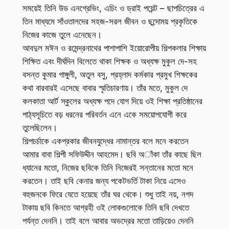
সময়েই তিনি উড এনগ্রেভিং, এচিং ও ড্রাই পয়েন্ট – ছাপচিত্রের এ
তিন মাধ্যমে সাঁওতালদের সহজ-সরল জীবন ও ছন্দোময় প্রকৃতিকে
নিজের কাজে তুলে এনেছেন।
আবদুল মঈন ও রমেন্দ্রনাথের পাশাপাশি ইয়োরোপীয় শিল্পকলার শিক্ষায়
শিক্ষিত এবং দীর্ঘদিন বিলেতে থাকা শিক্ষক ও অধ্যক্ষ মুকুল দে-সহ
বসন্ত কুমার গাঙ্গুলী, অতুল বসু, প্রহ্লাদ কর্মকার প্রমুখ শিক্ষকের
কথা বারবারই এসেছে বাবার স্মৃতিচারণায়। তাঁর মতে, মুকুল দে
কলকাতা আর্ট স্কুলের অধ্যক্ষ পদে যোগ দিয়ে ওই শিক্ষা প্রতিষ্ঠানের
পাঠ্যসূচিতে বড় ধরনের পরিবর্তন এনে একে সময়োপযোগী করে
তুলেছিলেন।
শিল্পচর্চাকে একপ্রকার জীবনযুদ্ধের নামান্তর বলে মনে করতেন
আমার বাবা শিল্পী সফিউদ্দীন আহমেদ। ছবি অাঁকা তাঁর কাছে ছিল
ধ্যানের মতো, নিজের ছবিকে তিনি নিজেরই সন্তানের মতো মনে
করতেন। তাই ছবি কেনার জন্য পকেটভর্তি টাকা নিয়ে এসেও
বহুজনকে ফিরে যেতে হয়েছে তাঁর ঘর থেকে। শুধু তাই নয়, নগদ
টাকায় ছবি কিনতে আগ্রহী ওই লোকগুলোকে তিনি ছবি দেখতে
পর্যন্ত দেননি। তাই বলে আবার অভদ্রের মতো তাড়িয়েও দেননি