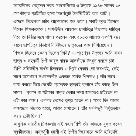
আবেদিনের নেতৃত্বে সবার সহযোগিতায় ও উদ্যমে ১৯৪৮ সালের ১৫
সেপ্টেম্বর প্রতিষ্ঠিত হলো ‘গভর্নমেন্ট ইনস্টিটিউট অফ আর্ট’।
এদেশে চিত্রকলা চর্চার আন্দোলনের শুরু হলো। সবাই ব্রত হিসেবে
নিলেন শিক্ষকতাকে। সফিউদ্দীন আহমেদ ছাপচিত্র বিভাগের দায়িত্ব
নিয়ে তা নিষ্ঠার সঙ্গে পালন করলেন এবং ২০০৩ সালেও একাশি বছর
বয়সে ছাপচিত্র বিভাগে নিবিষ্টমনে ছাত্রদের কাজ শিখিয়েছেন।
শিক্ষক হিসেবে কেমন ছিলেন তিনি? এ-প্রশ্নের উত্তরে আমি বাবার
ছাত্র ও সহকর্মী শিল্পী আবুল বারক আলভীকে উদ্ধৃত করতে চাই –
‘শিল্পী সফিউদ্দীন সার্থক চিত্রকর ও প্রিন্ট মেকার তো অবশ্যই, সেই
সাথে অসাধারণ সংবেদনশীল একজন সার্থক শিক্ষকও। তাঁর সাথে
কাজ করতে গিয়ে দেখেছি প্রত্যেক ছাত্রই ক্লাসে তাঁর কাছে ছিল
সমান। ক্লাস বা পরীক্ষার নম্বর দেবার সময় জানতেও চাইতেন না
এটা কার কাজ। একবার দেখেও তৃপ্ত হতেন না। পরের দিন আবার
কাজগুলো বিছাতে হতো, আবার দেখতেন। তাঁর সবকিছুই নিখুঁতভাবে
করার চেষ্টা ছিল।’
আধুনিক ভারতীয় শিল্পকলায় এই মহান শিল্পী তাঁর কাজকে যুক্ত করেন
স্বকীয়তায়। অন্তর্মুখী ধ্যানী এই শিল্পীর তিরোধানে আমি হারিয়েছি