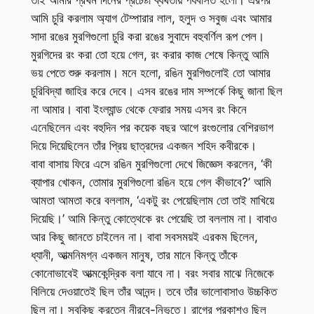
আমি চুরি করলাম অ্যাগ টেম্পারার লাল, হলুদ ও সবুজ এবং আমার
সাদা রঙের মুরগিগুলো চুরি করা রঙের সুবাদে বহুবর্ণিল রূপ পেল।
মুরগিদের রং করা তো হয়ে গেল, রং করার কাজ শেষে কিন্তু আমি
ভয় পেতে শুরু করলাম। মনে হলো, রঙিন মুরগিগুলোই তো আমার
চুরিবিদ্যা জাহির করে দেবে। এসব রঙের দাম সম্পর্কে কিছু জানা ছিল
না আমার। বাবা ইংল্যান্ড থেকে ফেরার সময় এসব রং কিনে
এনেছিলেন এবং বহুদিন পর কয়েক বছর আগে রংগুলোর বেশিরভাগ
দিয়ে দিয়েছিলেন তাঁর প্রিয় ছাত্রদের একজন শহিদ কবীরকে।
বাবা বাসায় ফিরে এসে রঙিন মুরগিগুলো দেখে জিজ্ঞেস করলেন, ‘কী
ব্যাপার খোকন, তোমার মুরগিগুলো রঙিন হয়ে গেল কীভাবে?’ আমি
আমতা আমতা করে বললাম, ‘একটু রং পেয়েছিলাম তো তাই মাখিয়ে
দিয়েছি।’ আমি কিন্তু কোত্থেকে রং পেয়েছি তা বললাম না। বাবাও
আর কিছু জানতে চাইলেন না। বাবা সবসময়ই এরকম ছিলেন,
ধ্যানী, আত্মনিমগ্ন একজন মানুষ, তার মানে কিন্তু তাঁকে
কোনোভাবেই আত্মকেন্দ্রিক বলা যাবে না। বরং সবার মাঝে নিজেকে
বিলিয়ে দেওয়াতেই ছিল তাঁর আনন্দ। তবে তাঁর ভালোবাসাও উচ্চকিত
ছিল না। সবকিছু করতেন নীরবে-নিভৃতে। রাগের প্রকাশও ছিল