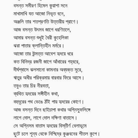
বসন্ত সমীরণ হিমেল কুয়াশা সনে
মাখামাখি যত আজো নিভৃত বনে,
অঞ্জলি তার শতপ্রণতি উত্তরীয় প্রাণে।
আজ বসন্ত উৎসব জাগে ধরণিতলে,
আমার বসন্ত শুধুই বৈরী কুহেলিকা
ঝরা পাতার ক্লান্তিহীন মর্মরে।
আজো তার উন্মত্ত আবেশ হৃদয়ে ধরে
কত বিনিদ্র রজনী জাগে আঁধারের গহ্বরে,
দীর্ঘশ্বাসে ঝলসানো কামনার অব্যক্ত সুরে,
ঋতুর অধীর পরিক্রমায় বারবার ফিরে আসে।
তবুও তার চির নীরবতা,
ব্যথিত হৃদয়ের সঙ্গীহীন কথা,
বহুদূরের পথ ভেঙে ঠাঁই পায় হৃদয়ের কোণে।
আজ বসন্ত দিনে ছাইচাপা কথার অগ্নিস্ফুলিঙ্গে
লাগে দোল, লাগে দোল দক্ষিণা বাতাসে।
সে অগ্নিসম বাতাস হৃদয়ের বিস্তীর্ণ বেলাভূমে
ছুটে চলে শূন্য থেকে নিশ্ছিদ্র কুঞ্জবনের শীতল কূপে।