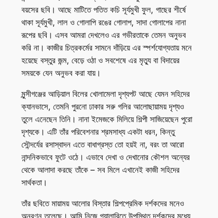
বয়সের ছবি। আছে মাটিতে পতিত কচি সূর্যমুখী ফুল, গাছের শীর্ষে
থাকা সূর্যমুখী, লাল ও গোলাপি রঙের গোলাপ, সাদা গোলাপের নানা
রূপের ছবি। এসব আমরা দেখলেও এর গভীরতাকে তেমন অনুভব
করি না। কাজীর চিত্রকর্মের সামনে দাঁড়িয়ে এর স্পর্শযোগ্যতায় মনে
হয়েছে বস্তুর জন্ম, বেড়ে ওঠা ও সবশেষে এর মৃত্যু বা বিদায়ের
সময়কে যেন অনুভব করা যায়।
মুন্সীগঞ্জের আড়িয়াল বিলের খোলামেলা দৃশ্যপট আছে যেমন সহিদের
ক্যানভাসে, তেমনি পুরনো ঢাকার সরু গলির আলোছায়াময় দৃশ্যও
তুলে এনেছেন তিনি। নানা ইমেজকে মিলিয়ে শিল্পী সাজিয়েছেন পুরো
দৃশ্যকে। এটি তাঁর পরিবেশনার শ্রমসাধ্য একটা ধরন, কিন্তু
সৌন্দর্যের রসাস্বাদন এতে বাধাগ্রস্ত তো হয়ই না, বরং তা আরো
নান্দনিকভাবে ফুটে ওঠে। এভাবে দেখা ও দেখানোর কৌশল অন্যের
থেকে আলাদা করছে তাঁকে – সব মিলে এখানেই কাজী সহিদের
সার্থকতা।
তাঁর ছবিতে মায়াময় আলোর বিস্তার শিল্পপ্রেমিক দর্শকদের মনেও
অনুরণন তুলেছে। আমি নিজে গ্যালারিতে উপস্থিত দর্শকদের মধ্যে