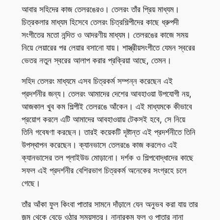
আবার সহিদের কাজ তেলরঙেরও। তেলরং তাঁর প্রিয় মাধ্যম।
চিত্রকলার মাধ্যম হিসেবে তেলরং চিত্রশিল্পীদের কাছে ধ্রুপদী
সংগীতের মতো নন্দিত ও আদরণীয় মাধ্যম। তেলরঙের কাজে সময়
নিয়ে লেয়ারের পর লেয়ার বসানো যায়। শাস্ত্রীয়সংগীতে যেমন স্বরের
ভেতর নতুন স্বরের আলাপ করার প্রক্রিয়া আছে, তেমন।
সহিদ তেলরং মাধ্যমে এসব চিত্রকর্ম সম্পন্ন করেছেন এই
প্রদর্শনীর জন্য। তেলরং আমাদের দেশের আবহাওয়া উপযোগী নয়,
আজকাল খুব কম শিল্পীই তেলরঙে আঁকেন। এই মাধ্যমকে কীভাবে
প্রয়োগ করলে এটি আমাদের আবহাওয়ায় টেকসই হবে, সে নিয়ে
তিনি গবেষণা করছেন। তারই কয়েকটি দৃষ্টান্ত এই প্রদর্শনীতে তিনি
উপস্থাপন করেছেন। ক্যানভাসে তেলরঙে কাজ করলেও এই
ক্যানভাসের তল প্লাইউড মোড়ানো। দর্শক ও শিল্পবোদ্ধাদের কাছে
সফল এই প্রদর্শনীর বেশিরভাগ চিত্রকর্ম অনেকের সংগ্রহে চলে
গেছে।
তাঁর আঁকা ফুল কিংবা পাতার সামনে দাঁড়ালে যেন অনুভব করা যায় তার
জন্ম থেকে বেড়ে ওঠার সময়স্তর। নানারকম ফুল ও পাতার নানা