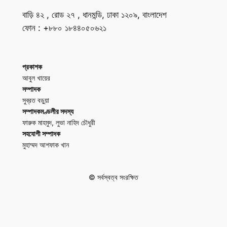
বাড়ি ৪২ , রোড ২৭ , ধানমন্ডি, ঢাকা ১২০৯, বাংলাদেশ
ফোন : +৮৮০ ১৮৪৪০৫০৬২১
প্রকাশক
আবুল খায়ের
সম্পাদক
সুব্রত বড়ুয়া
সম্পাদকমণ্ডলীর সদস্য
ফারুক মাহমুদ, লুভা নাহিদ চৌধুরী
সহযোগী সম্পাদক
মুহাম্মদ আশফাক খান
© সর্বস্বত্ব সংরক্ষিত