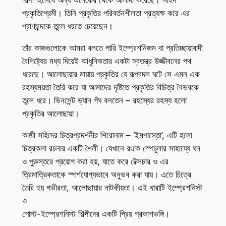
শিল্পী হিসেবে অন্য অনেকের থেকে আলাদা করেছে। সহিদ
প্রকৃতিপ্রেমী। তিনি প্রকৃতির পরিবর্তনশীলতা প্রত্যক্ষ করে এর
প্রাণছন্দকে তুলে ধরতে চেয়েছেন।
তাঁর কাজগুলোকে আমরা বলতে পারি ইম্প্রেশনিজম বা প্রতিচ্ছায়াবাদী
বৈশিষ্ট্যের মধ্য দিয়েই আধুনিকতার একটা স্বতন্ত্র উজ্জীবনের পথ
ধরেছে। আলোছায়ার মায়ায় প্রকৃতির যে রূপবদল ঘটে সে এমন এক
রহস্যময়তা তৈরি করে যা আমাদের দৃষ্টিতে প্রকৃতির বিচিত্র বৈভবকে
তুলে ধরে। ভিনসেন্ট ভ্যান গঁঘ বলতেন – রহস্যের রহস্য হলো
প্রকৃতির আলোছায়া।
কাজী সহিদের চিত্রপ্রদর্শনীর শিরোনাম – ‘ইমপাস্তো’, এটি হলো
চিত্রকলা রচনার একটি শৈলী। যেখানে রংকে স্পেচুলার সাহায্যে ঘন
ও পুরুস্তরে প্রয়োগ করা হয়, যাতে করে টেক্সচার ও এর
ত্রিমাত্রিকতাকে স্পর্শযোগ্যভাবে অনুভব করা যায়। এতে চিত্রে
তৈরি হয় গভীরতা, আলোছায়ার নাটকীয়তা। এই ধারাটি ইম্প্রেশনিস্ট
ও
পোস্ট-ইম্প্রেশনিস্ট শিল্পীদের একটি প্রিয় প্রকাশভঙ্গি।