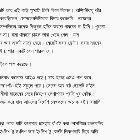
ি আর এই বাড়ি পুরোটা তিনি কিনে নিলেন। অশ্বিনীবাবু তাঁর
 করেছিলেন, মোসলেমউদ্দিনকে বিদায় করেননি। নায়েবের
ত বড় সম্পত্তির অনেক কিছুরই হদিস করতে পারবেন না তিনি। পুরনো
ালেন না। যারা থাকতে চাইল তারা থেকে গেল। মাস
জার আর একটি মাত্র মেয়ে। মেয়েটি সবার ছোট। সবার নয়নের
ভাই চম্পার একটি বোন পারুল সে।
যাট্রিক পাশ করেছে।
েকে জগন্নাথ কলেজে আইএ পড়ে। তার ইচ্ছে এমএ পাশ করে
্মণগাঁও হাই স্কুলে পড়ে। সেজো আর ষষ্ঠ ছেলেটি নাইন
মীর্জা সাহেবের মেয়ে কিরণের লেখাপড়ার প্রতি খুব ঝোঁক।
কে শুরু করে হাল আমলের বিদেশি লেখকদের অনেক বই। বাঙালি
থা থেকে দামি কাগজের চামড়ার বাঁধাই করা শেক্সপিয়র রচনাবলির
লিশ টু ইংলিশ আর ইংলিশ টু বেঙ্গলি ডিকশনারি নিয়ে অতি