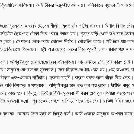
 বিক্রি হচ্ছিল জমিজমা। সেই টাকার অঙ্কটাও কম নয়। কলিকাতার ব্যাংকে টাকা জম
গাঁওয়ের মুসলমান কারবারি হোসেন মীর্জা। মূলত তাঁর পাটের কারবার। বিশাল বিশাল 
মচারীরা ছোট-বড় নৌকা নিয়ে গ্রামে গ্রামে যায়। গৃহস্থ বাড়ি থেকে অল্প দামে
ণগঞ্জ বন্দরে। সেখানেও লোক আছে হোসেন মীর্জার। গোডাউন আছে। পাট চলে যায় আদমজী
্ডারিয়াতেও কিনেছেন। স্ত্রী আর ছেলেমেয়েদের নিয়ে প্রায়ই ঢাকা-নারায়ণগঞ্জ আস
ায়। অশ্বিনীবাবুর ছেলেমেয়েরা সব কলিকাতায়। তাদের নিয়ে দুশ্চিন্তার কারণ নেই। দ
াধারণ মানুষের বেশিরভাগই মুসলমান। তবে হিন্দুদের সংখ্যাও কম নয়। এই অঞ্চলের মা
তি চৌকস এক-একজন লাঠিয়াল। দুরন্ত সাহসী। বাবুকে রক্ষার জন্য জীবন দিয়ে দে
দ্দিন অতি বিশ্বস্ত ও সৎলোক। অশ্বিনীবাবুর ডান হাত বলা যায় তাকে। দীর্ঘদিন বাবু
িমানের কাজ হবে। কিন্তু এদিকটায় বিলি-ব্যবস্থা কী করব তার কূল-কিনারা করতে পা
টার ব্যবস্থা করো। পুব চকের দেড়শো কানি তোমাকে দিয়ে দেব। বাকিটা বিক্রি করে
 গলায় বললেন, ‘আমারে দিতে হইব না কিছুই কর্তা। আমি একজন মানুষকে আপনার কাছ