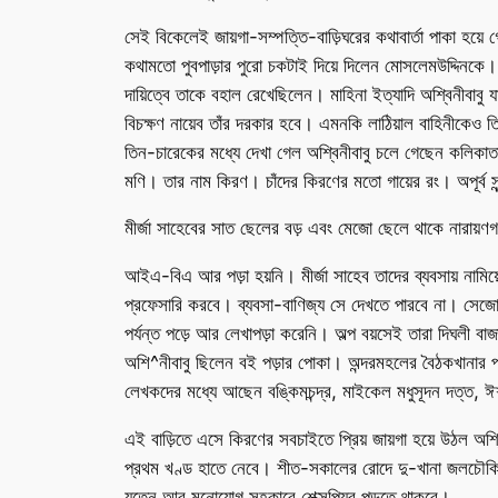
সেই বিকেলেই জায়গা-সম্পত্তি-বাড়িঘরের কথাবার্তা পাকা হয
কথামতো পুবপাড়ার পুরো চকটাই দিয়ে দিলেন মোসলেমউদ্দিনকে।
দায়িত্বে তাকে বহাল রেখেছিলেন। মাহিনা ইত্যাদি অশ্বিনীবাবু 
বিচক্ষণ নায়েব তাঁর দরকার হবে। এমনকি লাঠিয়াল বাহিনীকেও 
তিন-চারেকের মধ্যে দেখা গেল অশ্বিনীবাবু চলে গেছেন কলিকাত
মণি। তার নাম কিরণ। চাঁদের কিরণের মতো গায়ের রং। অপূর্ব 
মীর্জা সাহেবের সাত ছেলের বড় এবং মেজো ছেলে থাকে নারায়ণগ
আইএ-বিএ আর পড়া হয়নি। মীর্জা সাহেব তাদের ব্যবসায় নামি
প্রফেসারি করবে। ব্যবসা-বাণিজ্য সে দেখতে পারবে না। সেজো
পর্যন্ত পড়ে আর লেখাপড়া করেনি। অল্প বয়সেই তারা দিঘলী বা
অশি^নীবাবু ছিলেন বই পড়ার পোকা। অন্দরমহলের বৈঠকখানার প
লেখকদের মধ্যে আছেন বঙ্কিমচন্দ্র, মাইকেল মধুসূদন দত্ত, ঈশ্
এই বাড়িতে এসে কিরণের সবচাইতে প্রিয় জায়গা হয়ে উঠল অশ্বি
প্রথম খণ্ড হাতে নেবে। শীত-সকালের রোদে দু-খানা জলচৌকি ন
যত্নে আর মনোযোগ সহকারে শেক্সপিয়র পড়তে থাকবে।