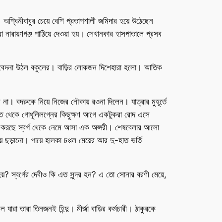
 অশ্বিনীবাবুর চেয়ে বেশি প্রতাপশালী জমিদার হয়ে উঠেছেন
ারায়ণগঞ্জ পাঠিয়ে দেওয়া হয়। সেখানকার হাসপাতালে প্রসব
সববেদনা উঠল বকুলের। বাড়ির লোকজন দিশেহারা হলো। আতিক
। বদরুকে নিয়ে নিজের নৌকায় রওনা দিলেন। যাত্রার মুহূর্তে
ান্ত থেকে গোধূলিলগ্নের কিছুক্ষণ আগে একটুকরা রোদ এসে
য়চারি করছে স্বর্গ থেকে নেমে আসা এক অপ্সরী। শেষবেলার আলো
 ছড়ানো। পায়ে হালকা চপ্পল মেয়ের আর দু-হাত ভর্তি
? স্বর্গের দেবীও কি এত সুন্দর হন? এ তো সোনার বরণী মেয়ে,
রা তারা তিনজনই হিন্দু। মীর্জা বাড়ির কর্মচারী। ঠাকুরকে