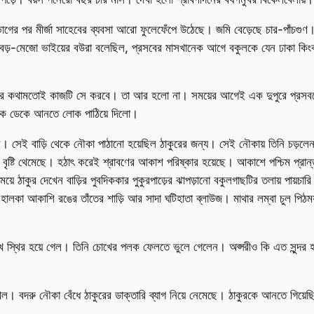
বিভাগের পর মীর্জা সাহেবের ব্যবসা আরো ফুলেফেঁপে উঠেছে। জমি বেড়েছে চার-পাঁচগুণ।
বড়-মেজো ভাইয়ের বউরা বলেছিল, প্রসবের মাসখানেক আগে বকুলকে যেন ঢাকা কিংবা ন
াবিদের কথামতোই কাজটি সে করবে। তা আর হলো না। সময়ের আগেই এক দুপুরে প্র
ঠাকুরকে ডেকে আনতে লোক পাঠিয়ে দিলো।
 সেই বাড়ি থেকে নৌকা পাঠানো হয়েছিল ঠাকুরের জন্য। সেই নৌকায় তিনি চড়লেন না
েই বৃষ্টি থেমেছে। হঠাৎ করেই শ্রাবণের আকাশ পরিষ্কার হয়েছে। আকাশে পশ্চিম প্র
ই সময়ে ঠাকুর দেখেন বাড়ির পুবদিককার পুকুরপাড়ের ঝাপড়ানো বকুলগাছটির তলায় পা
 হালকা আকাশি রঙের তাঁতের শাড়ি আর সাদা ঘটিহাতা ব্লাউজ। মাথার লম্বা চুল পিঠময়
খ স্থির হয়ে গেল। তিনি চোখের পলক ফেলতে ভুলে গেলেন। অপ্সরীও কি এত সুন্দর হয়
দরু নৌকা বেঁধে ঠাকুরের ডাক্তারি ব্যাগ নিয়ে নেমেছে। ঠাকুরকে আনতে গিয়েছিল যা