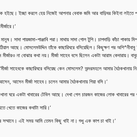
ালিক হইছে। ইচ্ছা করলে হেয় নিজেই আপনার বেবাক জমি আর বাড়িঘর কিইনা লইতে প
ীর্জারে।’
ানুষ। সাদা পায়জামা-পাঞ্জাবি পরা। মাথায় সাদা গোল টুপি। চাপদাড়ি কাঁচা পাকায
লাঠিয়াল আছে। মোসলেমউদ্দিন তাঁকে কাছারিঘরে বসিয়েছিল। কিছুক্ষণ পর অশি^নীবাব
জারও না বোঝার কথা নয়। মীর্জা সাহেব বসে ছিলেন একটা আরাম কেদারায়। বাবুকে
মীর্জা সাহেবকে কাছারিঘরে বসিয়েছ কেন মোসলেম? অন্দরমহলে আমার বৈঠকখানায় নি
 ‘আসেন, আসেন মীর্জা সাহেব। চলেন আমার বৈঠকখানায় গিয়া বসি।’
কখানা ঘরে একটা খাবারের টেবিল আছে। দেখা গেল চারজন কাজের লোক খাবারের পর
খেতে খেতে কাজের কথাটা সারি।’
ের সম্মানে। এই সময় আমি তেমন কিছু খাই না। শুধু এক কাপ চা খাই।’