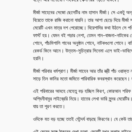
মীর্জা সাহেবের সেজো ছেলেটির নাম হাসান মীর্জা। সে একটু অন্
বিয়েতে তাকে রাজি করানো যায়নি। তার আশা ছেড়ে দিয়ে মীর্জ
মেয়েটি এখন মাত্র দশ পেরোচ্ছে। বিয়েশাদির কথা উঠলে সে পরি
ফার্স্ট হয়। যেমন বই পড়ার নেশা, তেমন গান-বাজনা-নাটকের 
শোনে, পাঁচমিশালি গানের অনুষ্ঠান শোনে, নাটকগুলো শোনে। ব
রেকর্ড কিনে আনে। উত্তম-সুচিত্রার সিনেমা এলে ভাই-ভাবিদে
হয়নি।
মীর্জা পরিবার ধর্মপ্রাণ। মীর্জা সাহেব আর তাঁর স্ত্রী পাঁচ 
সাড়ে তিন কানির মতো জমিতে পারিবারিক কবরস্থান করেছেন। জায
এই পরিবারের আবহে যেহেতু বড় হচ্ছিল কিরণ, কোরআন শরিফ পড
অশ্বিনীবাবুর লাইব্রেরি নিয়ে। হাতের লেখা ভারি সুন্দর মেয়
যায় তা পূরণ করতে।
ওদিকে যত বড় হচ্ছে ততই সৌন্দর্য বাড়ছে কিরণের। যে কেউ
এই মেয়ের সঙ্গে ঠাকুরের দেখা হলো, মেয়েটি যখন ক্লাস নাইন