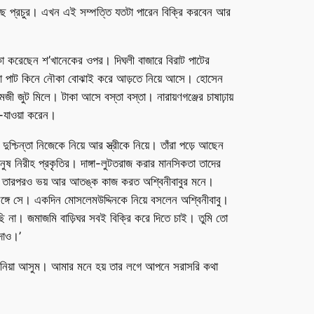
েছে প্রচুর। এখন এই সম্পত্তি যতটা পারেন বিক্রি করবেন আর
নৌকা করেছেন শ’খানেকের ওপর। দিঘলী বাজারে বিরাট পাটের
 শুকনো পাট কিনে নৌকা বোঝাই করে আড়তে নিয়ে আসে। হোসেন
 জুট মিলে। টাকা আসে বস্তা বস্তা। নারায়ণগঞ্জের চাষাঢ়ায়
া-যাওয়া করেন।
ুশ্চিন্তা নিজেকে নিয়ে আর স্ত্রীকে নিয়ে। তাঁরা পড়ে আছেন
নুষ নিরীহ প্রকৃতির। দাঙ্গা-লুটতরাজ করার মানসিকতা তাদের
বে। তারপরও ভয় আর আতঙ্ক কাজ করত অশ্বিনীবাবুর মনে।
র সঙ্গে সে। একদিন মোসলেমউদ্দিনকে নিয়ে বসলেন অশ্বিনীবাবু।
রছি না। জমাজমি বাড়িঘর সবই বিক্রি করে দিতে চাই। তুমি তো
 দাও।’
ে নিয়া আসুম। আমার মনে হয় তার লগে আপনে সরাসরি কথা