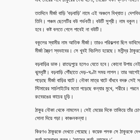
ততদিনে মীর্জা বাড়ি ‘বড়বাড়ি’ নামে এই অঞ্চলে বিখ্যাত। দেশ
তিনি। পঞ্চম ছেলেটির বউ গর্ভবতী। বউটি সুশ্রী। নাম বকুল। 
হবে। কষ্ট বলতে গেলে পাবেই না বউটি।
বকুলের স্বামীর নাম আতিক মীর্জা। তারও পরিকল্পনা ছিল ভ
মীর্জা স্ত্রৈণ স্বভাবের। সে খুবই বিচলিত হয়েছে। মনীন্দ্র 
বড়বাড়ির ডাক। রাতদুপুরে হলেও যেতে হবে। কোনো উপায় নেই।
ঝুমবৃষ্টি। বড়বাড়ি পৌঁছাতে দেড়-ঘণ্টা সময় লাগল। তার আগ
পড়েছে মীর্জা বাড়ির ঘাটে। নৌকা মাত্র ঘাটে বাঁধবে বদরু সে
স্টিমারের সার্চলাইটের মতো পড়েছে কন্যার মুখে, শরীরে। পরনে
রংবেরঙের কাচের চুড়ি।
ঠাকুর নৌকা থেকে নামলেন। সেই মেয়ের দিকে তাকিয়ে তাঁর চো
সোনা দিয়ে গড়া। কাঞ্চনকন্যা।
কিরণও ঠাকুরকে দেখতে পেয়েছে। কয়েক পলক সে ঠাকুরকে দেখল। ব
কর্তা সম্বোধন করল। ‘আসেন কর্তা, আসেন।’