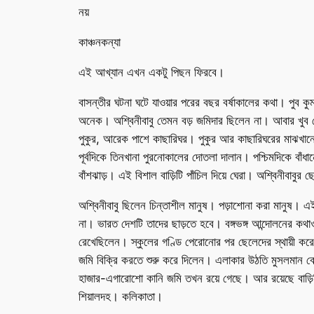
নয়
কাঞ্চনকন্যা
এই আখ্যান এখন একটু পিছন ফিরবে।
বাসন্তীর ঘটনা ঘটে যাওয়ার পরের বছর বর্ষাকালের কথা। পুব কু
অনেক। অশ্বিনীবাবু তেমন বড় জমিদার ছিলেন না। আবার খুব ছ
পুকুর, আরেক পাশে কাছারিঘর। পুকুর আর কাছারিঘরের মাঝখান
পূর্বদিকে তিনখানা পুরনোকালের দোতলা দালান। পশ্চিমদিকে বাঁ
বাঁশঝাড়। এই বিশাল বাড়িটি পাঁচিল দিয়ে ঘেরা। অশ্বিনীবাব
অশ্বিনীবাবু ছিলেন চিন্তাশীল মানুষ। পড়াশোনা করা মানুষ। এ
না। ভারত দেশটি তাদের ছাড়তে হবে। বঙ্গভঙ্গ আন্দোলনের কথাও 
রেখেছিলেন। স্কুলের গণ্ডি পেরোনোর পর ছেলেদের স্থায়ী করে দি
জমি বিক্রি করতে শুরু করে দিলেন। এলাকার উঠতি মুসলমান ব
হাজার-এগারোশো কানি জমি তখন রয়ে গেছে। আর রয়েছে বাড়িটি।
শিয়ালদহ। কলিকাতা।