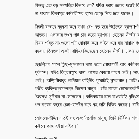
কিন্তু এত বড় সম্পত্তি কিনবে কে? যদিও প্রায় জলের দরেই
না পারলে বিশ্বস্ত কর্মচারীদের হাতে ছেড়ে দিয়ে চলে যাবেন।
দিঘলী বাজারে ব্যবসা করে তখন বেশ বড় হয়ে উঠেছেন ব্রাহ্মণ
আড়ত। এলাকায় তখন পাট চাষ হতো ব্যাপক। হোসেন মীর্জার কর্
মিয়ার গস্তি নাওগুলো পাট বোঝাই করে লাইন ধরে যায় নারায়
বড়সড় তিনতলা একটা বাড়িও কিনেছেন হোসেন মীর্জা। ঢাকার গেণ
ছেচল্লিশ সালে হিন্দু-মুসলমান দাঙ্গা হলো নোয়াখালী আর কলিকাত
পূর্ববঙ্গে। যদিও বিক্রমপুরে দাঙ্গা লাগার কোনো কারণ নেই। স
নেই। অশ্বিনীবাবুর লাঠিয়াল বাহিনীর পুরোটাই মুসলমান। অ
গভীর ব্যক্তিত্বসম্পন্ন বিচক্ষণ মানুষ। তাঁর নায়েব মোসলেমউ
‘অবস্থা সুবিধার না মোসলেম। কলিকাতায় চলে যাওয়াটাই বুদ্ধ
গত কয়েক বছরে চেষ্টা-তদবির করে বহু জমি বিক্রি করেছ। বাকি
মোসলেমউদ্দিন এতই সৎ এবং নির্লোভ মানুষ, তিনি নির্বিকার
কইলে কাজ হইয়া যাইব।’