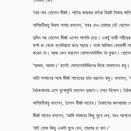
‘লোকটা কে?’
‘তার নাম হোসেন মীর্জা। পাটের কারবার কইরা বিরাট টাকার ম
অশ্বিনীবাবু উদাস গলায় বললেন, ‘খবর দেও তোমার ওই হোসেন ম
দুদিন পর হোসেন মীর্জা এলেন পালকি চড়ে। একটু ভারী শরীরের ম
ফর্সা রং থেকে বনেদিয়ানা ঝরে পড়ছে। সঙ্গে আটজন দেহরক্ষী 
করেন না। আজ কেন করলেন মোসলেমউদ্দিন তা বুঝল। হোসেন মীর্
‘আদাব, আদাব।’ বলেই মোসলেমউদ্দিনের দিকে তাকালেন বাবু। ‘
অতি সম্মানের সঙ্গে মীর্জা সাহেবের হাত ধরলেন বাবু। বললেন,
বৈঠকখানায় এসে মুখোমুখি বসলেন দুজনে। তখন বিকেল। বৈঠ
অশ্বিনীবাবু বললেন, ‘চলেন মীর্জা সাহেব। বৈকালের জলখাবার 
মীর্জা সাহেব বললেন, ‘আমি সামান্য কিছু মুখে দেব, তাও আপন
‘যাই হোক কিছু একটা মুখে দেন, তারপর চা খান।’