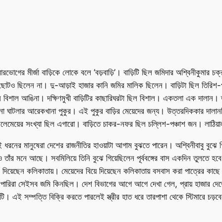
মারভোগের মীর্জা বাড়িকে লোকে বলে ‘বড়বাড়ি’। বাড়িটি ছিল জমিদার অশ্বিনীকুমার 
োটও ছিলেন না। দু-আড়াই হাজার কানি জমির মালিক ছিলেন। বাড়িটা ছিল তিরিশ-পঁ
ে বিশাল আঙিনা। দক্ষিণমুখী বাড়িটির কাছারিঘরটা ছিল বিশাল। একতলা এক দালান।
ধানো ঘাটলার আরেকখানা পুকুর। এই পুকুর বাড়ির মেয়েদের জন্য। উত্তরদিককার দালা
ুর ছেলেমেয়ের সংখ্যা ছিল এগারো। বাড়িতে চাকর-নফর ছিল চল্লিশ-পঞ্চাশ জন। লাঠি
ই ধরনের মানুষেরা দেশের রাজনীতির হাওয়াটা আগাম বুঝতে পারেন। অশ্বিনীবাবু বুঝে
তাঁর মনে আছে। সবমিলিয়ে তিনি বুঝে গিয়েছিলেন পূর্ববঙ্গের বাস একদিন তুলতে হবে
য়েছেন কলিকাতায়। মেয়েদের বিয়ে দিয়েছেন কলিকাতায় বসবাস করা পাত্রের কাছে। অন
েপারিরা সেইসব জমি কিনছিল। দেশ বিভাগের আগে আগে দেখা গেল, প্রায় হাজার দে
 এই সম্পত্তি বিক্রি করতে পারলেই স্ত্রীর হাত ধরে তারপাশা থেকে স্টিমারে চড়ব