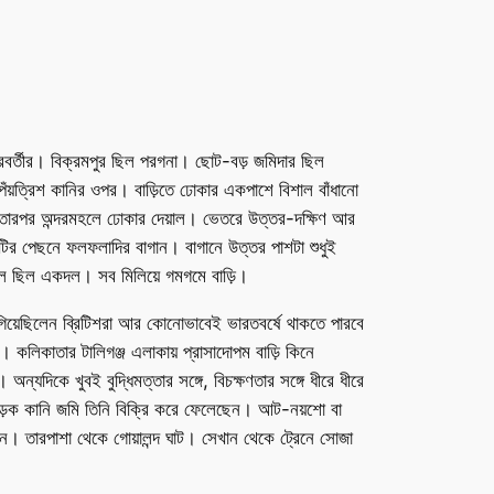
চক্রবর্তীর। বিক্রমপুর ছিল পরগনা। ছোট-বড় জমিদার ছিল
য়ত্রিশ কানির ওপর। বাড়িতে ঢোকার একপাশে বিশাল বাঁধানো
 তারপর অন্দরমহলে ঢোকার দেয়াল। ভেতরে উত্তর-দক্ষিণ আর
নটির পেছনে ফলফলাদির বাগান। বাগানে উত্তর পাশটা শুধুই
য়াল ছিল একদল। সব মিলিয়ে গমগমে বাড়ি।
 গিয়েছিলেন ব্রিটিশরা আর কোনোভাবেই ভারতবর্ষে থাকতে পারবে
। কলিকাতার টালিগঞ্জ এলাকায় প্রাসাদোপম বাড়ি কিনে
্যদিকে খুবই বুদ্ধিমত্তার সঙ্গে, বিচক্ষণতার সঙ্গে ধীরে ধীরে
ড়েক কানি জমি তিনি বিক্রি করে ফেলেছেন। আট-নয়শো বা
েন। তারপাশা থেকে গোয়ালন্দ ঘাট। সেখান থেকে ট্রেনে সোজা