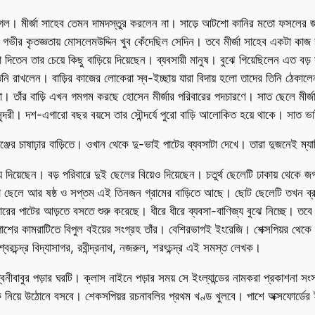
়ে গেল। মীর্জা সাহেব তেমন দামদস্তুর করলেন না। সাড়ে আটশো কানির মতো ফসলের জম
 গভীর কৃতজ্ঞতায় মোসলেমউদ্দিন খুব কেঁদেছিল সেদিন। তবে মীর্জা সাহেব একটা কাজ
যা দিতেন তার চেয়ে কিছু বাড়িয়ে দিয়েছেন। ব্যবসায়ী মানুষ। বুঝে গিয়েছিলেন এ
তিনি রাখলেন। বাড়ির কাজের লোকেরা স্ব-ইচ্ছায় যারা বিদায় হলো তাদের তিনি ঠেক
া। তাঁর বাড়ি এখন গমগম করছে হোসেন মীর্জার পরিবারের পদচারণে। সাত ছেলে মীর্
সুন্দরী। দশ-এগারো বছর বয়সে তার সৌন্দর্যে পুরো বাড়ি আলোকিত হয়ে থাকে। সাত 
ঞ্জের চাষাঢ়ার বাড়িতে। ওখান থেকে দু-ভাই পাটের ব্যবসাটা দেখে। তারা দুজনেই ম্
য়ে দিয়েছেন। বড় পরিবারে দুই ছেলের বিয়েও দিয়েছেন। চতুর্থ ছেলেটি ঢাকায় থ
 ছেলে আর ষষ্ঠ ও সপ্তম এই তিনজন গ্রামের বাড়িতে আছে। ছোট ছেলেটি তখন ব্রাহ
জারের পাটের আড়তে বসতে শুরু করেছে। ধীরে ধীরে ব্যবসা-বাণিজ্য বুঝে নিচ্ছে। তবে 
াশের কামরাটিতে বিপুল বইয়ের সংগ্রহ তাঁর। বেশিরভাগই ইংরেজি। শেক্সপিয়র থে
বরচন্দ্র বিদ্যাসাগর, রবীন্দ্রনাথ, নজরুল, শরৎচন্দ্র এই সমস্ত লেখক।
নীবাবুর পড়ার ঘরটি। ক্লাস নাইনে পড়ার সময় সে ইংল্যান্ডের নামকরা প্রকাশনা সংস্
িয়ে উঠোনে বসবে। শেকসপিয়র রচনাবলির প্রথম খণ্ড খুলবে। পাশে অক্সফোর্ডের ইং