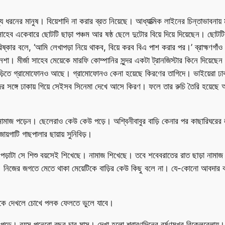
য ধরনের মানুষ। বিয়েশাদি না করার ব্রত নিয়েছে। আধ্যাত্মিক লাইনের চিন্তাভাবনায
া সাহেব একেবারে ছোটটি ছাড়া পঞ্চম আর ষষ্ঠ ছেলে দুটোর বিয়ে দিয়ে দিয়েছেন। ছো
ষ্কার বলে, ‘আমি লেখাপড়া নিয়ে থাকব, বিয়ে করব বিএ পাশ করার পর।’ ব্রাহ্মণগাঁ
নেশা। মীর্জা সাহেব মেয়েকে মারফি কোম্পানির সুন্দর একটা ট্রানজিস্টার কিনে দি
াড়িতে গ্রামোফোনও আছে। গ্রামোফোনও কেনা হয়েছে কিরণের তাগিদে। ভাইয়েরা ঢাক
র সঙ্গে ঢাকায় গিয়ে সেইসব সিনেমা দেখে আসে কিরণ। ফলে তার রুচি তৈরি হয়েছে
ওয়াক্ত নামাজ পড়েন। ছেলেরাও কেউ কেউ পড়ে। অশ্বিনীবাবুর বাড়ি কেনার পর কাছারিঘ
়গাটি গাছপালার ছায়ায় সুনিবিড়।
়াটা সে শিশু বয়সেই শিখেছে। নামাজ শিখেছে। তবে শবেবরাতের রাত ছাড়া নামাজ স
েটির। নিজের জগতে মেতে থাকা মেয়েটিকে বাড়ির কেউ কিছু বলে না। যে-কোনো আবদার করল
 তাকে দেখলে চোখে পলক ফেলতে ভুলে যাবে।
ে পড়ে। বয়স পনেরো বছর চার মাস। দেখা হলো শ্রাবণদিনের বর্ষণমুখর বিকেলবেলায়।