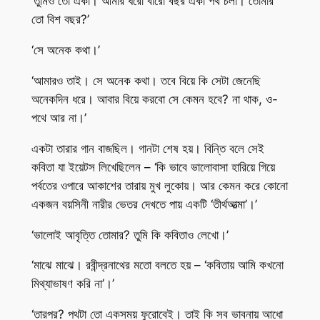
‘তুমিও তো একা। আমার ধরো বারো বছর একা পথ চলা। তোমার
তো বিশ বছর?’
‘সে অনেক কথা।’
‘আমারও তাই। সে অনেক কথা। তবে বিয়ে কি সেটা জেনেছি
অনেকদিন ধরে। আবার বিয়ে করবো সে কেমন হবে? না থাক, ও-
পথে আর না।’
একটা তারার গান বাজছিল। গানটা শেষ হয়। বিন্তি বলে সেই
কবিতা যা ইয়েটস লিখেছিলেন – ‘কি ভাবে ভালোবাসা হারিয়ে গিয়ে
পর্বতের ওপারে আকাশের তারায় মুখ লুকোয়। আর কেমন করে কোনো
একজন বয়সিনী নারীর ভেতর দেখতে পায় একটি ‘তীর্থআত্মা’।’
‘ভালোই আবৃত্তি তোমার? তুমি কি কবিতাও লেখো।’
‘মাঝে মাঝে। রবীন্দ্রনাথের মতো বলতে হয় – ‘কবিতায় আমি কখনো
মিথ্যাভাষণ করি না’।’
‘তারপর? পথটা তো একসময় ফুরোবেই। তাই কি সব ভাবনায় আধো