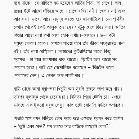
বসে থাকে। যে-বাড়িতে বড় হয়েছেন জাতির পিতা, তা দেখে। লাল
রঙের ইটে আজো দাঁড়িয়ে আছে। দেখে বাঘিরা নদী। খেলার মাঠ এবং
আর সব। ভাবে, আরো সমৃদ্ধ করতে হবে জায়গাটিকে। যেন পৃথিবীর
যেখান থেকেই কেউ আসুক তারা যেন সবটুকু দেখে ফিরে যায়। জাতির
পিতার আরো নানা কথা লেখা হোক এখানে-সেখানে। দু-একটা
সমৃদ্ধ দোকান হোক। যেখানে পাওয়া যাবে তাঁর জীবন সংক্রান্ত নানা
বই। তাঁর নানা রেপ্লিকা। আমাদের কুটিরশিল্পের আরো কিছু
স্বাক্ষর। চা আর জলখাবার থাক আরো। ব্রিটেন হলে আরো সব
দোকান হতো। তাই তো নেপোলিয়ন বলেছেন – ‘ব্রিটেন হলো
দোকানের দেশ। এ নেশন অফ শপকিপার।’
বাড়ি থেকে আনা ঘ্রাণভরা খিচুড়ি আর মুরগি দুজনে ভাগ করে খায়।
তারপর ফ্লাস্ক থেকে বেরোয় চা। বিন্তির প্রিয় টেটলি চা। ওপরে
ভাসছে এক টুকরো সবুজ লেবু। কাপ দুটো সোনালি বর্ডারে অপরূপ।
ফিরতি পথে যখন বিন্তির চোখ প্রায় ধরে এসেছে প্রশ্ন করে হাশিম
– ‘তুমি একা কেন? পথ চলতে আর কাউকে বাছোনি কেন?’