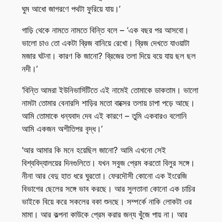
ঘুম আধো জাগরণে পথটা ফুরিয়ে যায়।’
গাড়ি থেকে নামতে নামতে বিন্তি বলে – ‘এক বছর পর আসবো।
ভালো চাও তো একটা ব্রিজ বানিয়ে রেখো। ব্রিজ দেখতে যাওয়াটা
মজার ঘটনা। কারণ কি জানো? ব্রিজের তলা দিয়ে বয়ে যায় ছল ছল
নদী।’
‘বিন্তি আমরা ইউনিভার্সিটিতে এই নামেই তোমাকে ডাকতাম। ভালো
নামটা তোমার বেনারসি শাড়ির মতো বাক্সের তলায় চাপা পড়ে আছে।
আমি তোমাকে ধন্যবাদ দেব এই কারণে – তুমি একবারও বলোনি
আমি একজন অশীতিপর বৃদ্ধ।’
‘আর আমার কি মনে হয়েছিল জানো? আমি এখনো সেই
বিশ্ববিদ্যালয়ের দিনগুলিতে। যখন সবুজ প্রেম করতো বিলুর সঙ্গে।
নীনা আর বেদু হাত ধরে ঘুরতো। ফেরদৌসী কোনো এক ইংরেজি
বিভাগের ছেলের সঙ্গে ভাব করছে। আর সুলতানা কোনো এক চাচির
ভাইকে বিয়ে করে সকলের বকা শুনছে। সম্পর্কে নাকি লোকটা ওর
মামা। আর কল্পনা কাউকে প্রেম করার জন্য খুঁজে পায় না। আর