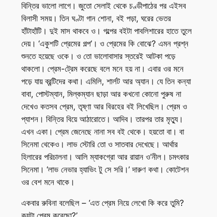
বিন্তির ভালো লাগে। জুতো সেলাই থেকে চণ্ডীপাঠের পর এইসব
বিলাসী সময়। তিন ঘণ্টা গান শোনা, বই পড়া, ঘরের ভেতর
হাঁটাহাঁটি। দুই মাস থাকবে ও। গল্পের বইটা পাবলিশারের হাতে তুলে
দেয়। ‘একুশটি প্রেমের গল্প’। ও প্রেমের কি বোঝে? এমন প্রশ্ন
শুনতে হয়েছে ওকে। ও তো ভালোবাসার স্তরেই আটকা পড়ে
থাকলো। প্রেম-ট্রেম করেছে বলে মনে হয় না। এবার ওর মনে
পড়ে যায় ব্রন্টিদের কথা। এমিলি, শার্লট আর অ্যান। যে তিন কন্যা
বাবা, পোস্টম্যান, মিল্কম্যান ছাড়া আর কখনো কোনো পুরুষ না
দেখেও কতসব প্রেম, তৃষ্ণা আর বিরহের বই লিখেছিল। প্রেম ও
প্যাশন। বিন্তির বিয়ে আঠারোতে। আদিব। তারপর তার মৃত্যু।
এখন একা। প্রেম জেনেছে নানা সব বই থেকে। হয়তো বা। বা
সিনেমা থেকেও। লাভ স্টোরি তো ও সাতবার দেখেছে। আর্থার
হিলারের পরিচালনা। আলি ম্যাকগ্রো আর রায়ান ও’নীল। চমৎকার
সিনেমা। ‘লাভ নেভার হ্যাভিং টু সে সরি।’ দারুণ কথা। কোটেশন
ওর বেশ মনে থাকে।
একবার রুবিনা বলেছিল – ‘এত প্রেম নিয়ে লেখো কি করে তুমি?
কয়টা প্রেম করেছো?’