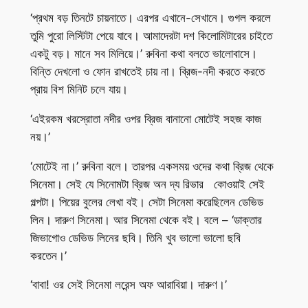
‘প্রথম বড় তিনটে চায়নাতে। এরপর এখানে-সেখানে। গুগল করলে
তুমি পুরো লিস্টিটা পেয়ে যাবে। আমাদেরটা দশ কিলোমিটারের চাইতে
একটু বড়। মানে সব মিলিয়ে।’ রুবিনা কথা বলতে ভালোবাসে।
বিন্তি দেখলো ও ফোন রাখতেই চায় না। ব্রিজ-নদী করতে করতে
প্রায় বিশ মিনিট চলে যায়।
‘এইরকম খরস্রোতা নদীর ওপর ব্রিজ বানানো মোটেই সহজ কাজ
নয়।’
‘মোটেই না।’ রুবিনা বলে। তারপর একসময় ওদের কথা ব্রিজ থেকে
সিনেমা। সেই যে সিনোমটা ব্রিজ অন দ্য রিভার কোওয়াই সেই
গল্পটা। পিয়ের বুলের লেখা বই। সেটা সিনেমা করেছিলেন ডেভিড
লিন। দারুণ সিনেমা। আর সিনেমা থেকে বই। বলে – ‘ডাক্তার
জিভাগোও ডেভিড লিনের ছবি। তিনি খুব ভালো ভালো ছবি
করতেন।’
‘বাবা! ওর সেই সিনেমা লরেন্স অফ আরাবিয়া। দারুণ।’