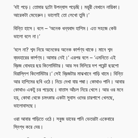
‘বই পড়ে। তোমার দুটো উপন্যাস পড়েছি। ময়ূরী যেখানে নায়িকা।
আরেকটা মেহেরুন। ভালোই তো লেখো তুমি।’
বিন্তি হাসে। বলে – ‘অনেক ধন্যবাদ হাশিম। এত সহজে কেউ
ভালো বলে না।’
‘বলে না? শব্দ নিয়ে অনেকের অনেক কার্পণ্য থাকে। মানে শব্দ
ব্যবহারের কার্পণ্য। আমার নেই।’ এরপর বলে – ‘এমনিতে এই
ব্রিজ বোধহয় ছয় কিলোমিটার। আর সব মিলিয়ে দশ পয়েন্ট ছয়শো
বিয়াল্লিশ কিলোমিটার।’ সেই ব্রিজটার মাঝখানে গাড়ি থামে। বিন্তি
আর হাশিমের ছবি ওঠে। নিচে দেখা যায় পদ্মা। কোথাও পানি। আবার
কোথাও একটু চর পড়েছে। বাতাস আঁচল নিয়ে খেলে। আর ওর মনে
হয়, কোথা থেকে চমৎকার একটা সুবাস ওদের চারপাশে খেলছে,
ভালোবাসছে।
ওরা আবার গাড়িতে ওঠে। সবুজ ডাবের পানি ভেতরটা একেবারে
স্নিগ্ধ করে দেয়।