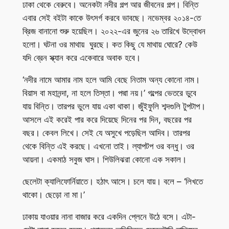
ঢাকা থেকে বেরুবে। অনেকটা নদীর গল্প আর জীবনের গল্প। বিন্তি
এবার সেই বইটা কাকে উৎসর্গ করবে ভাবছে। নভেম্বর ২০১৪-তে
ব্রিজ বানানো শুরু হয়েছিল। ২০২২-এর জুনের ২৬ তারিখে উদ্বোধন
হলো। ঘটনা ওর মাথায় ঘুরছে। কত কিছু যে মাথায় ঘোরে? কেউ
যদি ব্রেন স্ক্যান করে একেবারে অবাক হবে।
‘নদীর নামে আমার নাম হলে আমি বেছে নিতাম অন্য কোনো নাম।
বিয়াস বা মহানন্দা, না হলে তিস্তা। পদ্মা নয়।’ গল্পের ভেতরে ডুবে
যায় বিন্তি। তারপর ভুলে যায় একা থাকা। জুঁইফুলি শব্দগুলি টুপটাপ।
আসলে এই করেই পার করে দিয়েছে দিনের পর দিন, বছরের পর
বছর। কেবল লিখে। সেই যে অসুখে পড়েছিল আদিব। তারপর
থেকে বিন্তি এই করছে। এখনো তাই। ল্যাপটপ ওর বন্ধু। ওর
আয়না। একমাঠ সবুজ ঘাস। শিউলিঝরা কোনো এক সকাল।
ছেলেটা ক্যালিফোর্নিয়াতে। হঠাৎ আসে। চলে যায়। বলে – ‘লিখতে
থাকো। ছেড়ো না মা।’
ঢাকায় যাওয়ার নানা বাজার করে একদিন প্লেনে উঠে বসে। এটা-