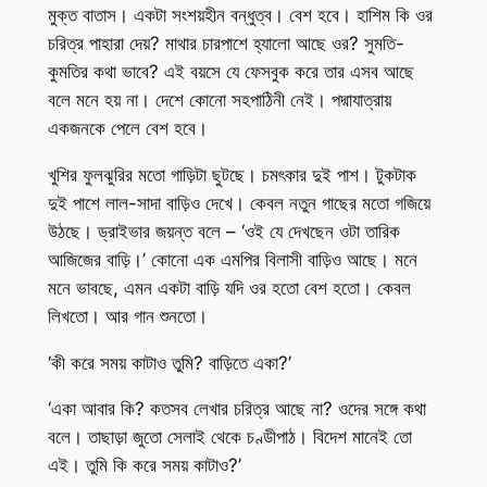
মুক্ত বাতাস। একটা সংশয়হীন বন্ধুত্ব। বেশ হবে। হাশিম কি ওর
চরিত্র পাহারা দেয়? মাথার চারপাশে হ্যালো আছে ওর? সুমতি-
কুমতির কথা ভাবে? এই বয়সে যে ফেসবুক করে তার এসব আছে
বলে মনে হয় না। দেশে কোনো সহপাঠিনী নেই। পদ্মাযাত্রায়
একজনকে পেলে বেশ হবে।
খুশির ফুলঝুরির মতো গাড়িটা ছুটছে। চমৎকার দুই পাশ। টুকটাক
দুই পাশে লাল-সাদা বাড়িও দেখে। কেবল নতুন গাছের মতো গজিয়ে
উঠছে। ড্রাইভার জয়ন্ত বলে – ‘ওই যে দেখছেন ওটা তারিক
আজিজের বাড়ি।’ কোনো এক এমপির বিলাসী বাড়িও আছে। মনে
মনে ভাবছে, এমন একটা বাড়ি যদি ওর হতো বেশ হতো। কেবল
লিখতো। আর গান শুনতো।
‘কী করে সময় কাটাও তুমি? বাড়িতে একা?’
‘একা আবার কি? কতসব লেখার চরিত্র আছে না? ওদের সঙ্গে কথা
বলে। তাছাড়া জুতো সেলাই থেকে চণ্ডীপাঠ। বিদেশ মানেই তো
এই। তুমি কি করে সময় কাটাও?’