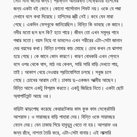
সেটা নানা জনের জন্য। প্রাক্তন অতিরিক্ত সেক্রেটারি হাশিমের
জন্য একটা বই কেনে। কোনো পার্সোনাল গিফট নয়। ওকে যে পদ্মা
দেখাবে বলে কথা দিয়েছে। হাশিমের স্ত্রী নেই। কবে যেন মারা
গেছে। একদিন ফেসবুকে জানিয়েছিল। বিন্তি কি ভাবছে কে জানে।
নদীর মতো ছল ছল কি? হতে পারে। জীবন তো এখন সমুদ্র পাবে
পদ্মার মতো। বয়স নিয়ে না ভাবলেও এখন শরীরের এটা-সেটা জানান
দেয় বয়সের কথা। বিন্তি চশমার কাচ মোছে। চোখ কখন যে ঝাপসা
হয়ে গেছে। কে জানে কোন কারণে। কারণ বোধকরি এখন প্লেনে
বসে ওপর থেকে ঘাস, মাঠ নয় কেবল, সারি সারি বাড়ি দেখতে পায়,
তাই। আকাশ খেয়ে নেওয়ার প্রতিযোগিতা চলছে। সবুজ চলে
গেছে। চোখের আরাম নেই। ঢাকায় দু-একজন আত্মীয় আছেন।
বিন্তি আসে একটু বিশ্রাম করতে। একটু জিরিয়ে নিতে। একটা ছোট
অ্যাপার্টমেন্ট আছে ওর।
বাড়িটা ঝাড়পোছ করেছে কেয়ারটেকার কাম কুক কাম সেক্রেটারি
আশরাফ। ও সারাবছর বাড়ি পাহারা দেয়। বিন্তি ওকে সারাবছর
বেতন দেয়। যেন ঢাকায় গিয়ে হাবুডুবু খেতে না হয়। আশরাফ ওর
জন্য রাঁধে, নাশতা তৈরি করে, এটা-সেটা বানায়। এই লাক্সারি