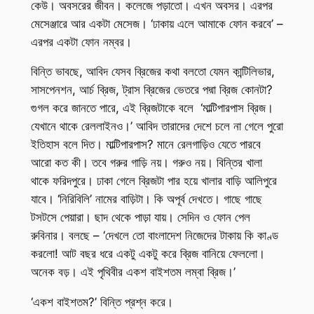
কেউ। অবসরের জীবন। কলেজে পড়াতো। এখন অবসর। এরপর
মেসেঞ্জারে আর একটা মেসেজ। ‘ঢাকায় এলে আমাকে ফোন করবে’ –
এরপর একটা ফোন নম্বর।
বিন্তি ভাবছে, আবিদ যেসব ব্রিজের কথা বলতো যেমন কান্টিলিভার,
সাসপেনশন, আর্চ ব্রিজ, ট্রাস ব্রিজের ভেতরে পদ্মা ব্রিজ কোনটা?
গুগল করে জানতে পারে, এই ব্রিজটাকে বলে ‘মাল্টিপারপাস ব্রিজ।
যেখানে থাকে রেললাইনও।’ আবিদ তারাদের দেশে চলে না গেলে পুরো
ইতিহাস বলে দিত। মাল্টিপারপাস? মানে রেলগাড়িও যেতে পারবে
আরো কত কী। তবে গরুর গাড়ি নয়। গরুও নয়। বিন্তির খালা
থাকে ফরিদপুরে। ঢাকা গেলে ব্রিজটা পার হয়ে খালার বাড়ি আলিপুরে
যাবে। ‘নিরিবিলি’ নামের বাড়িটা। কি অপূর্ব দেখতে। গাছে গাছে
টসটসে পেয়ারা। ছাদ থেকে পাড়া যায়। সেদিন ও ফোন পেল
রুবিনার। বলছে – ‘দেখলে তো বাংলাদেশ নিজেদের টাকায় কি কাণ্ড
করলো! আট বছর ধরে একটু একটু করে ব্রিজ বানিয়ে ফেললো।
অনেক বড়। এই পৃথিবীর একশ বাইশতম লম্বা ব্রিজ।’
‘একশ বাইশতম?’ বিন্তি প্রশ্ন করে।