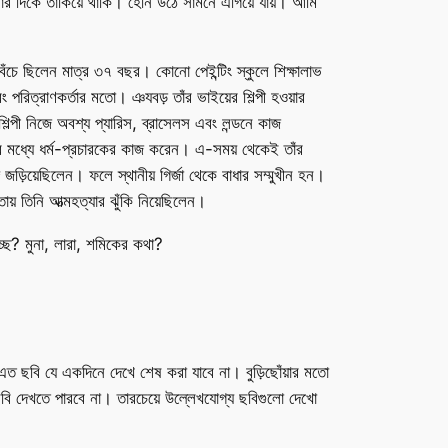
র দিকে তাকিয়ে থাকি। হেনি উঠে সামনে এগিয়ে যায়। আমি
ঁচে ছিলেন মাত্র ৩৭ বছর। কোনো পেইন্টিং স্কুলে শিক্ষালাভ
পরিত্রাণকর্তার মতো। ঞযবড় তাঁর ভাইয়ের শিল্পী হওয়ার
িল্পী নিজে অবশ্য প্যারিস, ব্রাসেলস এবং লন্ডনে কাজ
দের মধ্যে ধর্ম-প্রচারকের কাজ করেন। এ-সময় থেকেই তাঁর
িয়েছিলেন। ফলে স্থানীয় গির্জা থেকে বাধার সম্মুখীন হন।
ায় তিনি আত্মহত্যার ঝুঁকি নিয়েছিলেন।
ছে? মুনা, লারা, শমিকের কথা?
ত ছবি যে একদিনে দেখে শেষ করা যাবে না। বুড়িছোঁয়ার মতো
 ছবি দেখতে পারবে না। তারচেয়ে উল্লেখযোগ্য ছবিগুলো দেখো