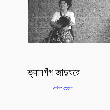
ভ্যানগঁগ জাদুঘরে
সেলিনা হোসেন