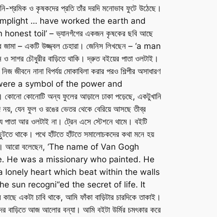
ব খনি-শ্রমিক ও কৃষকদের প্রতি তাঁর দরদি মনোভাব ফুটে উঠেছে।
 the lamplight … have worked the earth and
st toil’ – ভ্যানগঁগের একজন কৃষকের ছবি আছে
 রঙের জামা – একটি উজ্জ্বল চেহারা। জেনিস লিখছেন – ‘a man
 ও সাগর চৌধুরীর বাড়িতে থাকি। দ্রুত বইয়ের পাতা ওলটাই।
নিজ জীবনে নানা বিপর্যয় মোকাবিলা করার পরও শিল্পীর অসাধারণ
es, were a symbol of the power and
তে। কোনো কোনোটি অন্য ফুলের আড়ালে ঢাকা পড়েছে, একটুখানি
লুদ নয়, যেন ফুল ও রঙের ভেতর থেকে বেরিয়ে আসছে তীব্র
ের অন্য পাতা আর ওলটাই না। ট্রেন এসে স্টেশনে থামে। বইটি
 ছুটতে থাকে। পথে হাঁটতে হাঁটতে সমালোচকদের কথা মনে হয়
করা যায় না। আরো বলেছেন, ‘The name of Van Gogh
ne. He was a missionary who painted. He
 a lonely heart which beat within the walls
e sun recogni“ed the secret of life. It
 একটা চাবি থাকে, আমি ফাঁকা বাড়িটার চারদিকে তাকাই।
, আমাদের বাড়িতে আজ আলোর বন্যা। আমি বইটা উর্মির চমৎকার করে