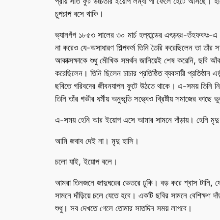
প্রায় সাত ফুট উচ্চতার ইয়োপ লম্বা পা ফেলে হেঁটে আসছে।
চুপচাপ বসে থাকি।
ভ্যানগঁগ ১৮৫৩ সালের ৩০ মার্চ হল্যান্ডের এৎড়ড়ঃ-তঁহফবৎঃ-
না করেও যে-অসাধারণ শিল্পকর্ম তিনি তৈরি করেছিলেন তা তাঁর 
আকাক্সক্ষাকে শুধু মৌখিক সমর্থন জানিয়েই শেষ করেনি, ছবি আঁক
করেছিলেন। তিনি ছিলেন চাচার প্রতিষ্ঠিত ব্যবসায়ী প্রতিষ্ঠ
ছবিতে গরিবদের জীবনযাপন ফুটে উঠতে থাকে। এ-সময় তিনি নিজ
তিনি তাঁর গভীর ধর্মীয় অনুভূতি সত্ত্বেও খ্রিষ্টীয় সমাজের ক
এ-সময় হেনি আর ইয়োপ এসে আমার সামনে দাঁড়ায়। হেনি মৃদু
আমি জবাব দেই না। মৃদু হাসি।
চলো যাই, ইয়োপ বলে।
আমরা তিনজনে জাদুঘরের ভেতরে ঢুকি। বড় করে শ্বাস টানি, য
সামনে দাঁড়িয়ে চলে যেতে হবে। একটি ছবির সামনে বেশিক্ষণ দ
শুধু। সব দেখতে গেলে তোমার সাতদিন সময় লাগবে।