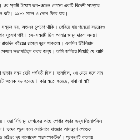
গে। ওর স্বামী ইয়োপ ভন-ওভেন কোনো একটি বিদেশী সংস্থার
ান ঘটে। ১৯৮১ সালে ও দেশে ফিরে যায়।
া সম্ভব নয়, অতএব চুপচাপ থাকি। পেরিয়ে যায় পনেরো বছরেরও
রার সুযোগ পাই। সে-সময়টি ছিল আমার জন্য দারুণ সময়।
য় রাতদিন বইয়ের রাজ্যে ডুবে থাকতাম। একদিন উইলিয়াম
 সেশনে সভাপতিত্ব করার জন্য। আমি জানিয়ে দিয়েছি যে আমি
 ছাড়ার সময় হেনি গর্ভবতী ছিল। বলেছিল, ওর মেয়ে হলে নাম
য়েটি অনেক বড় হয়েছে। কার মতো হয়েছে, বাবা না মা?
হয়। ওরা বিভিন্ন লেখকের কাছে পেপার পড়ার জন্য সিনোপসিস
 ওদের পছন্দ হলে সেমিনারে যাওয়ার আমন্ত্রণ পেতেও
চাইল্ড: দ্য বাংলাদেশ পারসপেকটিভ’। প্রবন্ধটি বাংলায়