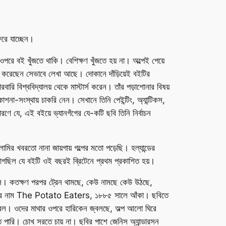
রে যাচ্ছেন।
ই খুঁজতে থাকি। বেশিক্ষণ খুঁজতে হয় না। অল্পেই পেয়ে
ষর করেছেন সেভাবে লেখা আছে। দোকানে দাঁড়িয়েই বইটির
ারি বিশ্ববিদ্যালয় থেকে মাস্টার্স করেন। তাঁর পড়াশোনার বিষয়
না-সংস্থায় চাকরি নেন। সেখানে তিনি পেইন্টিং, অ্যান্টিকস,
ণে যে, এই বইয়ে ভ্যানগঁগের যে-কটি ছবি তিনি নির্বাচন
গলামির খবরতো নানা জায়গায় গল্পের মতো পড়েছি। হল্যান্ডের
 লাগছিল যে বইটি ওই বছরই ব্রিটেনে প্রথম প্রকাশিত হয়।
ে বসি। কতক্ষণ পরপর ট্রেন থামছে, কেউ নামছে কেউ উঠছে,
 ছবিটির নাম The Potato Eaters, ১৮৮৫ সালে আঁকা। ছবিতে
জ্বল। ওদের মাথার ওপরে হারিকেন জ্বলছে, অল্প আলো ঘিরে
 পারি। চোখ সরতে চায় না। ছবির পাশে জেনিস অ্যান্ডারসন