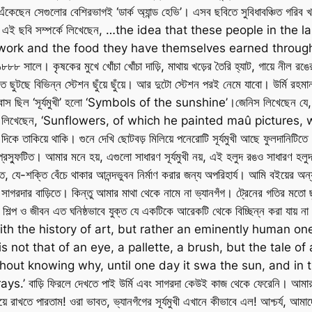
বি এঁকেছেন সেগুলোর বেশিরভাগই ‘ডার্ক অ্যান্ড হেভি’। এসব ছবিতে সুবিধাবঞ্চিত গরি
o -কে এই ছবি সম্পর্কে লিখেছেন, …the idea that these people in
ork and the food they have themselves earned through hone
৮ সালে। কৃষকের মুখে খোঁচা খোঁচা দাড়ি, মাথায় খড়ের তৈরি হ্যাট, গায়ে নীল
ে বিভিন্ন স্টেশন ছুঁয়ে ছুঁয়ে। আর দুটো স্টেশন পরই নেমে যাবো। উর্মি রহমান
্পীর বিশ্বাস ছিল ‘সূর্যমুখী’ হলো ‘Symbols of the sunshine’।জেনিস লিখেছেন যে, 
িস আবার লিখেছেন, ‘Sunflowers, of which he painted maû pictur
িকে তাকিয়ে থাকি। গুনে দেখি ছোটবড় মিলিয়ে পনেরোটি সূর্যমুখী আছে ফুলদানিটি
্ধ-প্রস্ফুটিত। আমার মনে হয়, এগুলো সাধারণ সূর্যমুখী নয়, এই হলুদ রঙও সাধারণ হ
ীবনীশক্তি, যে-শক্তি বেঁচে থাকার আনন্দভুবন নির্মাণ করার জন্য অপরিহার্য। আমি বইয়
র সাগরদার বাড়িতে। কিন্তু আমার মাথা থেকে নামে না ভ্যানগঁগ। ট্রেনের গতির মতো
, তাঁর শিল্প ও জীবন এত ঘনিষ্ঠভাবে যুক্ত যে একটিকে আরেকটি থেকে বিচ্ছিন্ন 
th the history of art, but rather an eminently human o
is not that of an eye, a pallette, a brush, but the tale of
hout knowing why, until one day it swa the sun, and in th
়ি ফিরলে দেখতে পাই উর্মি এবং সাগরদা কেউই কাজ থেকে ফেরেনি। আমার কাছে
সাজিয়ে রাখতে পারতাম! ওরা ভাবত, ভ্যানগঁগের সূর্যমুখী এখানে কীভাবে এল! আশ্চর্য