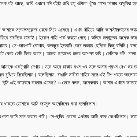
ে অনেক বই আছে, ভাবি ওখানে যদি বইটা রাখি তবু ওটাকে খুঁজে পেতে আমার অসুবিধা হব
াকে সম্মেলনকেন্দ্র থেকে নিয়ে এসেছে। এখন দাঁড়িয়ে আছি আমস্টারডামের ভ্যা
ঁড়িয়ে চারদিকে তাকাই। ইয়োপ গাড়ি পার্ক করতে গেছে। কদিনে হল্যান্ডের অনেক জা
নি আমার। সে-জায়গাটি কোথায়, কতদূরে ইত্যাদি ভেবে লজ্জায় হেনিকে কিছু বলিনি। ব
টিকেট কেটে হেনি ফিরে আসে। আমরা ইয়োপের জন্য অপেক্ষা করি। হেনিকে বলি, চলো
াশে আমাকে একটুখানি দেখায়। মনে আছে ঢাকায় যখন ওর সঙ্গে আমার প্রথম দেখা হয
থক্য বুঝিয়ে দিয়েছিলাম। বলেছিলাম, বাঙালি নারীরা শাড়ির সঙ্গে এই টিপ পরতে ভালো
 বলি, তুমি এই জাদুঘরে কয়বার এসেছ? ও হেসে বলল, অনেকবার। আমার এখানে আসতে 
ঢাকায় থাকতে তোমাকে আমি জয়নুল আবেদিনের কথা বলেছিলাম।
গুলো এখনো আমি মনে করতে পারি। সে-ছবির কোনো একটায় আমি কাক দেখেছিলাম। ভ্য