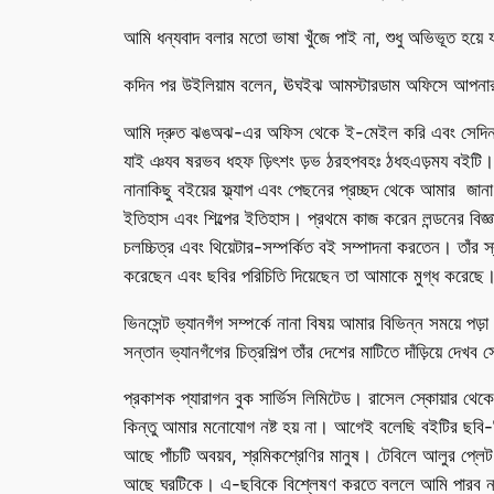
আমি ধন্যবাদ বলার মতো ভাষা খুঁজে পাই না, শুধু অভিভূত হয়ে
কদিন পর উইলিয়াম বলেন, ঊঘইঝ আমস্টারডাম অফিসে আপনার ঢা
আমি দ্রুত ঝঙঅঝ-এর অফিস থেকে ই-মেইল করি এবং সেদিন বিক
যাই ঞযব ষরভব ধহফ ড়িৎশং ড়ভ ঠরহপবহঃ ঠধহএড়ময বইটি। প্রচ
নানাকিছু বইয়ের ফ্ল্যাপ এবং পেছনের প্রচ্ছদ থেকে আমার জানা হ
ইতিহাস এবং শিল্পের ইতিহাস। প্রথমে কাজ করেন লন্ডনের বিজ্ঞ
চলচ্চিত্র এবং থিয়েটার-সম্পর্কিত বই সম্পাদনা করতেন। তাঁর 
করেছেন এবং ছবির পরিচিতি দিয়েছেন তা আমাকে মুগ্ধ করেছে।
ভিনসেন্ট ভ্যানগঁগ সম্পর্কে নানা বিষয় আমার বিভিন্ন সময়ে পড়
সন্তান ভ্যানগঁগের চিত্রশিল্প তাঁর দেশের মাটিতে দাঁড়িয়ে
প্রকাশক প্যারাগন বুক সার্ভিস লিমিটেড। রাসেল স্কোয়ার থেক
কিন্তু আমার মনোযোগ নষ্ট হয় না। আগেই বলেছি বইটির ছব
আছে পাঁচটি অবয়ব, শ্রমিকশ্রেণির মানুষ। টেবিলে আলুর প্ল
আছে ঘরটিকে। এ-ছবিকে বিশ্লেষণ করতে বললে আমি পারব না। ছব