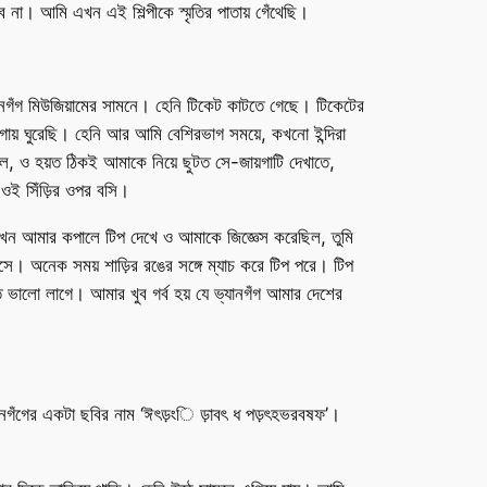
ে না। আমি এখন এই শিল্পীকে স্মৃতির পাতায় গেঁথেছি।
নগঁগ মিউজিয়ামের সামনে। হেনি টিকেট কাটতে গেছে। টিকেটের
য়গায় ঘুরেছি। হেনি আর আমি বেশিরভাগ সময়ে, কখনো ইন্দিরা
ললে, ও হয়ত ঠিকই আমাকে নিয়ে ছুটত সে-জায়গাটি দেখাতে,
 ওই সিঁড়ির ওপর বসি।
় তখন আমার কপালে টিপ দেখে ও আমাকে জিজ্ঞেস করেছিল, তুমি
বাসে। অনেক সময় শাড়ির রঙের সঙ্গে ম্যাচ করে টিপ পরে। টিপ
ভালো লাগে। আমার খুব গর্ব হয় যে ভ্যানগঁগ আমার দেশের
ানগঁগের একটা ছবির নাম ‘ঈৎড়ংি ড়াবৎ ধ পড়ৎহভরবষফ’।