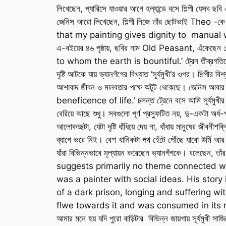
লিখেছেন, প্যারিসে যাওয়ার আগে হল্যান্ডে বসে শিল্পী যেসব ছ
জেনিস আরো লিখেছেন, শিল্পী নিজে তাঁর ছোটভাই The
that my painting gives dignity to manual w
এ-বইয়ের ৪৬ পৃষ্ঠায়, ছবির নাম Old Peasant, এঁকেছেন ১৮৮
to whom the earth is bountiful.’ ট্রেন তীব্রগতিতে ছুটছ
দৃষ্টি আটকে যায় ভ্যানগঁগের বিখ্যাত ‘সূর্যমুখী’র ওপর। শিল
আশাবাদ জীবন ও মানবতার পক্ষে অটুট থেকেছে। জেন
beneficence of life.’ চলন্ত ট্রেনে বসে আমি সূর্যমুখীর দ
বেরিয়ে আছে শুধু। সবগুলো পূর্ণ প্রস্ফুটিত নয়, দু-একটা অর
আলোকচ্ছটা, যেটা দৃষ্টি ধাঁধিয়ে দেয় না, ধাঁধায় মানুষের জ
ব্যাগে ভরে নিই। বেশ খানিকটা পথ হেঁটে পৌঁছে যাবো উর্মি আ
যাঁরা বিভিন্নভাবে মূল্যায়ন করেছেন ভ্যানগঁগকে। বলেছেন
suggests primarily no theme connected wi
was a painter with social ideas. His story 
of a dark prison, longing and suffering wit
flwe towards it and was consumed in its rays.’ বাড
আমার মনে হয় যদি পুরো বাড়িটার বিভিন্ন জায়গায় সূর্যমুখী 