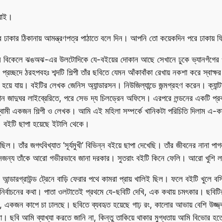
 যাই।
কার ঠিকানায় আমন্ত্রণপত্র পাঠাতে বলে দিন। আপনি তো কয়েকদিন পরে ঢাকায় ফি
েলে ঝঙঅঝ-এর উলটোদিকে যে-বইয়ের দোকান আছে সেখানে ঢুকে ভ্যানগঁগের ওপরে ব
্ছদে ঠরহপবহঃ শব্দটি শিল্পী তাঁর ছবিতে যেমন আঁকাবাঁকা রেখায় নকশা করে স্বাক্
য়ে যায়। বইটির লেখক জেনিস অ্যান্ডারসন। নিউজিল্যান্ডে জন্মগ্রহণ করেন। ক্যান্টারব
ান জাদুঘর লাইব্রেরিতে, পরে সেভ দ্য চিলড্রেন অফিসে। এরপরে লন্ডনের একটি প্রকাশ
স্বামী একজন শিল্পী ও লেখক। আমি এই মহিলা সম্পর্কে খানিকটা পরিচিতি দিলাম এ-কার
 বইটি ছাপা হয়েছে ইটালি থেকে।
া ছিল। তাঁর জগৎবিখ্যাত ‘সূর্যমুখী’ বিভিন্ন বইয়ে ছাপা দেখেছি। তাঁর জীবনের নানা পা
 দেখব সেজন্য তাঁকে আরো গভীরভাবে জানা দরকার। সুতরাং বইটি কিনে ফেলি। আরো খুশি
ে আন্ডারগ্রাউন্ড ট্রেনে বাড়ি ফেরার পথে কামরা প্রায় খালিই ছিল। ফলে বইটি খুল
ি-নির্বাচনের কথা। পাতা ওলটাতেই প্রথমে যে-ছবিটি দেখি, এক কথায় চমৎকার।
েট, একজন কাপে চা ঢালছে। ছবিতে ব্যবহৃত হয়েছে গাঢ় রং, কালোর আভায় বেশি উজ্
ি আমি ব্যাখ্যা করতে জানি না, কিন্তু তাকিয়ে থাকার মুগ্ধতায় আমি বিভোর হতে