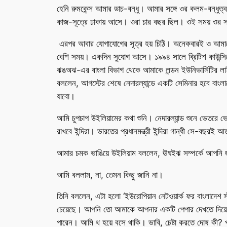
হেনি রুমকেন্স আমার ডাচ-বন্ধু। আমার সঙ্গে ওর কলম-বন্ধুত
কাজ-সূত্রে ঢাকায় আসে। ওরা চার বছর ছিল। ওই সময় ওর সঙ্
এরপর আবার যোগাযোগের সূত্র হয় চিঠি। অনেকবারই ও আমাকে ওর
বেশি সময়। একদিন সুযোগ আসে। ১৯৯৪ সালে ব্রিটিশ কাউন্সি
ঝঙঅঝ-এর বাংলা বিভাগ থেকে আমাকে লন্ডন ইউনিভার্সিটির লাইব্
বললেন, আগস্টের শেষে নেদারল্যান্ডে একটি সেমিনার হবে বা
যাবো।
আমি চুপচাপ উইলিয়ামের কথা শুনি। নেদারল্যান্ড শুনে ভেতরে
রাখবে ইন্দিরা। ভারতের প্রধানমন্ত্রী ইন্দিরা গান্ধী সে-বছর
আমার চমক ভাঙিয়ে উইলিয়াম বললেন, ঊঘইঝ সম্পর্কে আপনি
আমি বললাম, না, তেমন কিছু জানি না।
তিনি বললেন, এটা হলো ‘ইউরোপিয়ান নেটওয়ার্ক ফর বাংলাদেশ 
চেয়েছে। আপনি তো আমাকে আপনার একটি পেপার দেখতে দিয়েছে
পারেন। আমি থ হয়ে বসে থাকি। ভাবি, চেষ্টা করতে দোষ কী? পা