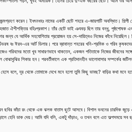
 হালকা-পাতলা গড়ন, খুবই অমায়িক। হেনির চেয়ে দু-এক বছরের ছোট। আমি ওর আসা
এ জন্মগ্রহণ করেন। ইধৎনধহঃ নামের একটি ছোট শহরে এ-জায়গাটি অবস্থিত। শিল্পী বে
সহজাত ঐশীশক্তির বহিঃপ্রকাশ। তাঁর ছোট ভাই ঞযবড় ছিল তার বন্ধু, পৃষ্ঠপোষক এবং 
ার জন্য যে আর্থিক সহযোগিতার প্রয়োজন হয় সে-দায়িত্বও নিজের কাঁধে নিয়েছিল। শ
ান এড়ঁভরষ বঃ ঈরব-এর আর্ট ডিলার। পরে ব্রাবান্ত শহরের খনি-শ্রমিক ও গরিব কৃষক
েও গরিবদের মতো খুব সাধারণভাবে থাকতেন, একজন পতিতাকে নিজের জীবনের সঙ্গে জড়
াছে ভুল বোঝাবুঝির শিকার হন। পরবর্তীকালে এক প্রতিদানহীন ভালোবাসার সম্পর্কের জটিলত
 হেসে বলে, দূর থেকে তোমাকে দেখে মনে হলো তুমি কিছু ভাবছ? বাড়ির কথা মনে হচ্
েন ছবির কাঁচা রং থেকে এক ঝলক বাতাস ছুটে আসবে। বিশাল ভবনের চারদিক জুড়ে এ
াঁড়ালে হেনি ডাক দেয়। আমি যদি বলি, একটু দাঁড়াও, ও তখন বলে এত অল্পসময়ে সব