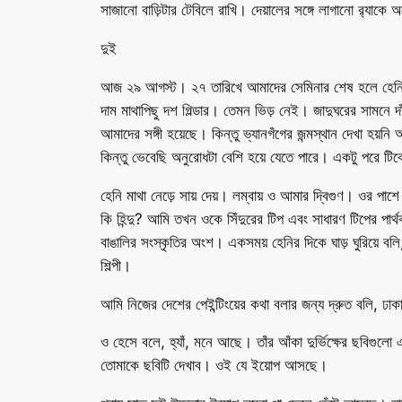
সাজানো বাড়িটার টেবিলে রাখি। দেয়ালের সঙ্গে লাগানো র‌্যাক
দুই
আজ ২৯ আগস্ট। ২৭ তারিখে আমাদের সেমিনার শেষ হলে হেনি আম
দাম মাথাপিছু দশ গিল্ডার। তেমন ভিড় নেই। জাদুঘরের সামনে দা
আমাদের সঙ্গী হয়েছে। কিন্তু ভ্যানগঁগের জন্মস্থান দেখা হয়
কিন্তু ভেবেছি অনুরোধটা বেশি হয়ে যেতে পারে। একটু পরে 
হেনি মাথা নেড়ে সায় দেয়। লম্বায় ও আমার দ্বিগুণ। ওর প
কি হিন্দু? আমি তখন ওকে সিঁদুরের টিপ এবং সাধারণ টিপের পার্
বাঙালির সংস্কৃতির অংশ। একসময় হেনির দিকে ঘাড় ঘুরিয়ে
শিল্পী।
আমি নিজের দেশের পেইন্টিংয়ের কথা বলার জন্য দ্রুত বলি, 
ও হেসে বলে, হ্যাঁ, মনে আছে। তাঁর আঁকা দুর্ভিক্ষের ছবি
তোমাকে ছবিটি দেখাব। ওই যে ইয়োপ আসছে।