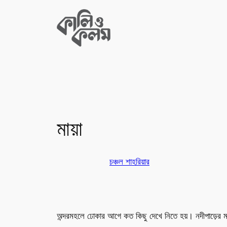
Skip
to
content
মায়া
চঞ্চল শাহরিয়ার
অন্দরমহলে ঢোকার আগে কত কিছু দেখে নিতে হয়। নদীপাড়ের মান