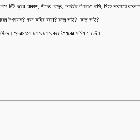
িই দূরের আকাশ, শীতের রোদ্দুর, অদিতির বাঁধভাঙা হাসি, সিংহ দরোজায় কারুকাজ ক
াধ্যায়ের উপন্যাস? গরম কফির ঘ্রাণ? রুদ্র ভাই? রুদ্র ভাই?
জিদে। অন্দরমহলে ছলাৎ ছলাৎ করে শৈশবের সাথিহারা ঢেউ।