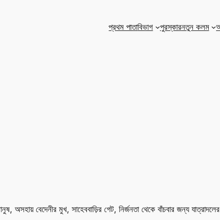
প্রথম পাতা
বিভাগ
পুরস্কার
নতুন কলম
আ
ুষ, অসহায় বেদেনীর মুখ, সাহেববাড়ির গেট, নির্জনতা থেকে বাঁচবার জন্য যাত্রাদল