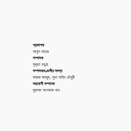
প্রকাশক
আবুল খায়ের
সম্পাদক
সুব্রত বড়ুয়া
সম্পাদকমণ্ডলীর সদস্য
ফারুক মাহমুদ, লুভা নাহিদ চৌধুরী
সহযোগী সম্পাদক
মুহাম্মদ আশফাক খান