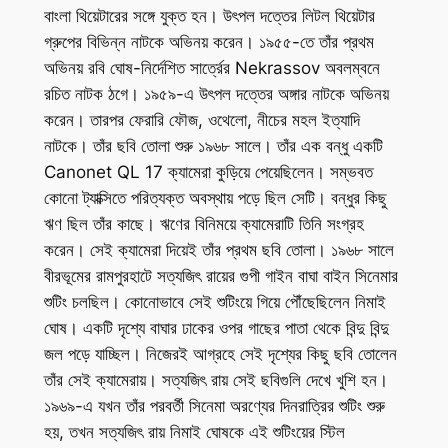
বাংলা থিয়েটারের সঙ্গে যুক্ত হন। উৎপল দত্তের লিটল থিয়েটার
গ্রুপের বিভিন্ন নাটকে অভিনয় করেন। ১৯৫৫-তে তাঁর প্রথম
অভিনয় রবি ঘোষ-নির্দেশিত সার্ত্রের Nekrassov অবলম্বনে
রচিত নাটক ঠগে। ১৯৫৯-এ উৎপল দত্তের অঙ্গার নাটকে অভিনয়
করেন। তারপর ফেরারি ফৌজ, ওথেলো, নীচের মহল ইত্যাদি
নাটকে। তাঁর ছবি তোলা শুরু ১৯৬৮ সালে। তাঁর এক বন্ধু একটি
Canonet QL 17 ক্যামেরা কুড়িয়ে পেয়েছিলেন। সম্ভবত
কোনো ট্যাক্সিতে পরিত্যক্ত অবস্থায় পড়ে ছিল সেটি। বন্ধুর কিছু
ঋণ ছিল তাঁর কাছে। ঋণের বিনিময়ে ক্যামেরাটি তিনি সংগ্রহ
করেন। সেই ক্যামেরা দিয়েই তাঁর প্রথম ছবি তোলা। ১৯৬৮ সালে
বীরভূমের রামপুরহাটে সত্যজিৎ রায়ের গুপী গাইন বাঘা বাইন সিনেমার
শুটিং চলছিল। কোনোভাবে সেই শুটিংয়ে গিয়ে পৌঁছেছিলেন নিমাই
ঘোষ। একটি দৃশ্যে বাঘার ঢাকের ওপর গাছের পাতা থেকে বিন্দু বিন্দু
জল পড়ে যাচ্ছিল। নিজেরই আগ্রহে সেই দৃশ্যের কিছু ছবি তোলেন
তাঁর সেই ক্যামেরায়। সত্যজিৎ রায় সেই ছবিগুলি দেখে খুশি হন।
১৯৬৯-এ যখন তাঁর পরবর্তী সিনেমা অরণ্যের দিনরাত্রির শুটিং শুরু
হয়, তখন সত্যজিৎ রায় নিমাই ঘোষকে এই শুটিংয়ের স্টিল