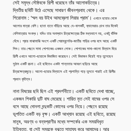
সেই সমৃদ্ধ সৌষ্ঠবকে শিল্পী ধরেছেন তাঁর আলোকচিত্রে।
দ্বিতীয় ছবিটি উঠে এসেছে সাধারণ জীবনপ্রবাহ থেকে। এর
শিরোনাম : ‘স্মল বয় উইথ আমব্রেলা লিয়ার প্রাম’।
এখানে ছায়ার থেকে
আলোর মাত্রা বেশি। ছাতা হাতে দাঁড়িয়ে আছে যে-বালকটি, ক্যামেরার চোখ তার দিকেই
বেশিমাত্রায় সংবদ্ধ। যদিও তার অবস্থান চিত্রক্ষেত্রের ঠিক মধ্যভাগে নয়, একটু বাঁদিক
ঘেঁষে। প্রায় মাঝামাঝি অংশে একটি পেরাম্বুলেটর-জাতীয় গাড়ির ওপর বসে আছে একটি
শিশু। তার পেছনে সাদা পোশাকের একজন লোক। পোশাকের সাদা-কালো বিন্যাস দিয়ে
শিল্পী এখানে আলো-ছায়াকে বিভাজিত করেছেন। সেই বিভাজন দিয়েই গড়ে তুলেছেন
সুঠাম একটি রচনা। এই ছবিতেও একটা শান্ততার আবরণ ছড়িয়ে আছে
চিত্রক্ষেত্রজুড়ে। আলো-ছায়ার বিন্যাসে এই প্রশান্তি গড়ে তুলতে পারাই এই শিল্পীর
প্রধান কৃতিত্ব।
নানা বিষয়ের ছবি ছিল এই প্রদর্শনীতে। একটি ছবিতে দেখা যাচ্ছে,
একজন শিকারি দুটি বাঘ মেরেছে। শায়িত মৃত সেই বাঘের ওপর সে
বসে আছে দোনলা বন্দুকটি কোলের ওপর নিয়ে। পেছনে রয়েছে
ভূপতিত একটি বড় বৃক্ষ। একটি আখ্যান রয়েছে এই ছবিতে, রয়েছে
মানুষ, অরণ্য ও বন্যপ্রাণীর মধ্যে সম্পর্কের এক সময়বিধৃত
ইতিবৃত্ত, যা সেই সময়কে বুঝতে সাহায্য করে আমাদের। আর