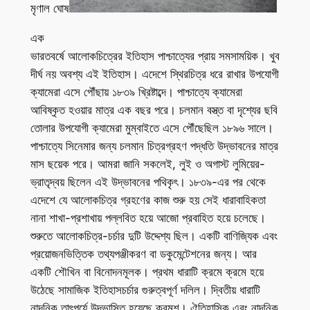
মৃণাল ঘোষ
এক
ভারতবর্ষে আলোকচিত্রের ইতিহাস পাশ্চাত্যের প্রায় সমসাময়িক। খুব
দীর্ঘ নয় অবশ্য এই ইতিহাস। এদেশে স্থিরচিত্র ধরে রাখার উপযোগী
ক্যামেরা এসে পৌঁছায় ১৮৩৯ খ্রিষ্টাব্দে। পাশ্চাত্যে ক্যামেরা
আবিষ্কৃত হওয়ার মাত্র এক বছর পরে। চলমান বস্ত্ত বা দৃশ্যের ছবি
তোলার উপযোগী ক্যামেরা মুম্বাইতে এসে পৌঁছেছিল ১৮৯৬ সালে।
পাশ্চাত্যে সিনেমার জন্য চলমান চিত্রগ্রহণ পদ্ধতি উদ্ভাবনের মাত্র
মাস ছয়েক পরে। আমরা জানি সকলেই, লুই ও অগাস্ট লুমিয়ের-
ভ্রাতৃদ্বয় ছিলেন এই উদ্ভাবনের পথিকৃৎ। ১৮৩৯-এর পর থেকে
এদেশে যে আলোকচিত্র গ্রহণের কাজ শুরু হয় সেই ধারাবাহিকতা
নানা শাখা-প্রশাখায় পল্লবিত হয়ে আজো প্রবাহিত হয়ে চলেছে।
শুরুতে আলোকচিত্র-চর্চার দুটি উদ্দেশ্য ছিল। একটি বাণিজ্যিক এবং
প্রয়োজনভিত্তিক তথ্যপঞ্জীকরণ বা ডকুমেন্টেশনের জন্য। আর
একটি শৌখিন বা বিনোদনমূলক। প্রথম ধারাটি ক্রমে ক্রমে হয়ে
উঠেছে সামাজিক ইতিহাসচর্চার গুরুত্বপূর্ণ দলিল। দ্বিতীয় ধারাটি
নান্দনিক তাৎপর্যে উদ্ভাসিত হয়েছে ক্রমশ। ঐতিহাসিক এবং নান্দনিক