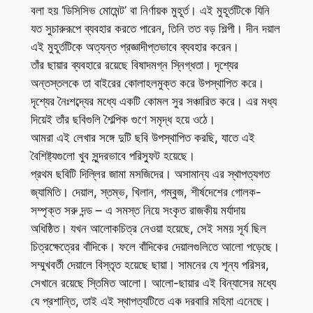
বলা হয় ‘ডিসিসিভ মোমেন্ট’ বা নির্ণায়ক মুহূর্ত। এই মুহূর্তটিকে যিনি
যত সুচারুরূপে ব্যবহার করতে পারেন, তিনি তত বড় শিল্পী। দীন দয়াল
এই মুহূর্তটিকে অত্যন্ত প্রজ্ঞাদীপ্তভাবে ব্যবহার করেন।
তাঁর ছায়ার ব্যবহারে রয়েছে বিষাদমগ্ন স্নিগ্ধতা। দৃশ্যের
অন্তস্তলকে তা বাইরের কোলাহলমুক্ত করে উপস্থাপিত করে।
দৃশ্যের নৈঃশব্দ্যের মধ্যে একটি কোমল সুর সঞ্চারিত করে। এর মধ্য
দিয়েই তাঁর ছবিগুলি শৈল্পিক গুণে সমৃদ্ধ হয়ে ওঠে।
আমরা এই লেখার সঙ্গে দুটি ছবি উপস্থাপিত করছি, যাতে এই
বৈশিষ্ট্যগুলো খুব সুন্দরভাবে পরিস্ফুট হয়েছে।
প্রথম ছবিটি দিল্লির জামা মসজিদের। অসামান্য এর স্থাপত্যগত
জ্যামিতি। দেয়াল, স্তম্ভ, খিলান, গম্বুজ, শীর্ষদেশের গোলক-
সম্পৃক্ত সরু দন্ড – এ সমস্ত নিয়ে সংকৃত রাজকীয় মর্যাদায়
অধিষ্ঠিত। যখন আলোকচিত্র নেওয়া হয়েছে, সেই সময় সূর্য ছিল
চিত্রক্ষেত্রের বাঁদিকে। ফলে বাঁদিকের দেয়ালগুলিতে আলো পড়েছে।
সম্মুখবর্তী দেয়ালে বিস্তৃত হয়েছে ছায়া। সামনের যে শূন্য পরিসর,
সেখানে রয়েছে স্তিমিত আলো। আলো-ছায়ার এই বিন্যাসের মধ্যে
যে প্রশান্তি, তাই এই স্থাপত্যটিতে এক দরবারি মহিমা এনেছে।