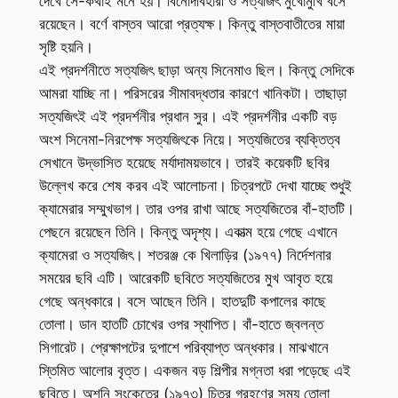
দেখে সে-কথাই মনে হয়। বিনোদবিহারী ও সত্যজিৎ মুখোমুখি বসে
রয়েছেন। বর্ণে বাস্তব আরো প্রত্যক্ষ। কিন্তু বাস্তবাতীতের মায়া
সৃষ্টি হয়নি।
এই প্রদর্শনীতে সত্যজিৎ ছাড়া অন্য সিনেমাও ছিল। কিন্তু সেদিকে
আমরা যাচ্ছি না। পরিসরের সীমাবদ্ধতার কারণে খানিকটা। তাছাড়া
সত্যজিৎই এই প্রদর্শনীর প্রধান সুর। এই প্রদর্শনীর একটি বড়
অংশ সিনেমা-নিরপেক্ষ সত্যজিৎকে নিয়ে। সত্যজিতের ব্যক্তিত্ব
সেখানে উদ্ভাসিত হয়েছে মর্যাদাময়ভাবে। তারই কয়েকটি ছবির
উল্লেখ করে শেষ করব এই আলোচনা। চিত্রপটে দেখা যাচ্ছে শুধুই
ক্যামেরার সম্মুখভাগ। তার ওপর রাখা আছে সত্যজিতের বাঁ-হাতটি।
পেছনে রয়েছেন তিনি। কিন্তু অদৃশ্য। একাত্ম হয়ে গেছে এখানে
ক্যামেরা ও সত্যজিৎ। শতরঞ্জ কে খিলাড়ির (১৯৭৭) নির্দেশনার
সময়ের ছবি এটি। আরেকটি ছবিতে সত্যজিতের মুখ আবৃত হয়ে
গেছে অন্ধকারে। বসে আছেন তিনি। হাতদুটি কপালের কাছে
তোলা। ডান হাতটি চোখের ওপর স্থাপিত। বাঁ-হাতে জ্বলন্ত
সিগারেট। প্রেক্ষাপটের দুপাশে পরিব্যাপ্ত অন্ধকার। মাঝখানে
স্তিমিত আলোর বৃত্ত। একজন বড় শিল্পীর মগ্নতা ধরা পড়েছে এই
ছবিতে। অশনি সংকেতের (১৯৭৩) চিত্র গ্রহণের সময় তোলা