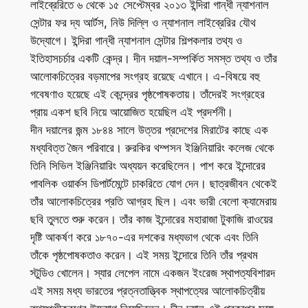
লাইব্রেরিতে ৬ থেকে ১৫ সেপ্টেম্বর ২০১৩ ইন্দিরা গান্ধী ন্যাশনাল
সেন্টার ফর দ্য আর্টস, নিউ দিল্লি ও ন্যাশনাল লাইব্রেরির যৌথ
উদ্যোগে। ইন্দিরা গান্ধী ন্যাশনাল সেন্টার শিল্পকলার তথ্য ও
ইতিহাসচর্চার একটি কেন্দ্র। দীন দয়াল-সম্পর্কিত সমস্ত তথ্য ও তাঁর
আলোকচিত্রের বড়মাপের সংগ্রহ রয়েছে এখানে। এ-বিষয়ে বহু
গবেষণাও হয়েছে এই কেন্দ্রের পৃষ্ঠপোষকতায়। তাঁদেরই সংগ্রহের
প্রায় একশ ছবি নিয়ে আয়োজিত হয়েছিল এই প্রদর্শনী।
দীন দয়ালের জন্ম ১৮৪৪ সালে উত্তর প্রদেশের মিরাটের কাছে এক
মধ্যবিত্ত জৈন পরিবারে। রুরকির থম্পসন ইঞ্জিনিয়ারিং কলেজ থেকে
তিনি সিভিল ইঞ্জিনিয়ারিং অধ্যয়ন করেছিলেন। পাশ করে ইন্দোরের
পাবলিক ওয়ার্কস ডিপার্টমেন্টে চাকরিতে যোগ দেন। ছাত্রজীবন থেকেই
তাঁর আলোকচিত্রের প্রতি আগ্রহ ছিল। এবং ভারী বেলো ক্যামেরায়
ছবি তুলতে শুরু করেন। তাঁর কাজ ইন্দোরের মহারাজা টুকাজি রাওয়ের
দৃষ্টি আকর্ষণ করে ১৮৭০-এর দশকের মধ্যভাগ থেকে এবং তিনি
তাঁকে পৃষ্ঠপোষকতাও করেন। এই সময় ইন্দোরে তিনি তাঁর প্রথম
স্টুডিও খোলেন। স্যার লেপেল নামে একজন ইংরেজ স্থাপত্যবিশারদ
এই সময় মধ্য ভারতের প্রত্নতাত্ত্বিক স্থাপত্যের আলোকচিত্রীয়