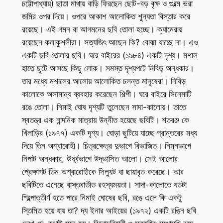
চট্টোপাধ্যায়) ছাতা মাথায় বাড়ি ফিরছেন ছোট-বড় বৃক্ষ ও গুল্মে ভরা
জমির ওপর দিয়ে। ওপরে আকাশ আলোকিত শূন্যতা বিস্তার করে
রয়েছে। এই গমন বা আগমনের ছবি তোলা হচ্ছে। ক্যামেরায়
রয়েছেন কলাকুশলীরা। সত্যজিৎ আছেন কি? বোঝা যাচ্ছে না। এও
একটি ছবি তোলার ছবি। ঘরে বাইরের (১৯৮৪) একটি দৃশ্য। মশাল
হাতে ছুটে আসছে কিছু লোক। সমস্ত দৃশ্যপটে নিবিড় অন্ধকার।
তার মধ্যে মশালের আলোয় আলোকিত চলন্ত মানুষেরা। নিবিড়
কালোকে অসামান্য ব্যবহার করেছেন শিল্পী। ঘরে বাইরে সিনেমাটি
রঙে তোলা। নিমাই ঘোষ দৃশ্যটি তুলেছেন সাদা-কালোয়। তাতে
স্বতন্ত্র এক নান্দনিক মাত্রায় উন্নীত হয়েছে ছবিটি। শতরঞ্জ কে
খিলাড়ির (১৯৭৭) একটি দৃশ্য। ঘোড়া ছুটিয়ে যাচ্ছে প্রান্তরের মধ্য
দিয়ে তিন অশ্বারোহী। চিত্রক্ষেত্র দুভাগে বিভাজিত। নিম্নভাগে
নিপাট অন্ধকার, ঊর্ধ্বভাগে উদ্ভাসিত আলো। সেই আলোর
প্রেক্ষাপট তিন অশ্বারোহীকে সিল্যুট বা ছায়াবৃত করেছে। আর
ছবিটিতে এনেছে বাস্তবাতীত রহস্যময়তা। সাদা-কালোতে যতটা
শিল্পোত্তীর্ণ হতে পারে নিমাই ঘোষের ছবি, রঙে এলে কি একটু
স্তিমিত হয়ে যায় তা? দ্য ইনার আইয়ের (১৯৭২) একটি রঙিন ছবি