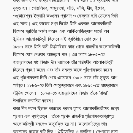
তথ্যপঞ্জীকরণের উদ্যোগ নিয়েছিলেন। দীন দয়াল এই প্রকল্পের সঙ্গে
যুক্ত হন। গোয়ালিয়র, খাজুরাহো, সাঁচি, ঝাঁসি, দীঘ, ইন্দোর,
ওঙ্কারেশ্বর ইত্যাদি অঞ্চলের প্রাসাদ ও কেল্লার ছবি তোলেন তিনি
এই সময়। এই কাজের মধ্য দিয়েই তিনি একজন আলোকচিত্রী
হিসেবে প্রতিষ্ঠা অর্জন করেন এবং আর্কিওলজিক্যাল সার্ভে অব
ইন্ডিয়ার আলোকচিত্রী হিসেবে এই প্রতিষ্ঠানে যোগ দেন।
১৮৮৭ সালে তিনি রানী ভিক্টোরিয়ার কাছ থেকে রাজকীয় আলোকচিত্রী
হিসেবে যোগ দেওয়ার আমন্ত্রণ পান। এর আগে ১৮৮৫-তে
হায়দ্রাবাদের ষষ্ঠ নিজাম দীন দয়ালকে তাঁর পরিষদীয় আলোকচিত্রী
হিসেবে গ্রহণ করেন এবং তাঁর সমস্ত কাজে পৃষ্ঠপোষকতা করেন।
এই পৃষ্ঠপোষকতা তিনি পেয়ে এসেছেন ১৯০৫ সালে তাঁর মৃত্যুর আগ
পর্যন্ত। ১৮৮৬-তে তিনি সেকেন্দ্রাবাদে এবং ১৮৯২-তে হায়দ্রাবাদে
স্টুডিও খোলেন। ১৮৯৪-তে হায়দ্রাবাদের নিজাম তাঁকে ‘রাজা’
উপাধিতে সম্মানিত করেন।
রাজা দীন দয়াল ছিলেন ভারতের প্রথম যুগের আলোকচিত্রীদের মধ্যে
প্রধান এক ব্যক্তিত্ব। তাঁকে প্রথম রাজকীয় পৃষ্ঠপোষকতাপ্রাপ্ত
আলোকচিত্রী বললেও অত্যুক্তি হয় না। আলোকচিত্রে তাঁর
অবদানের রয়েছে দুটি দিক : ঐতিহাসিক ও নান্দনিক। দেশজুড়ে নানা