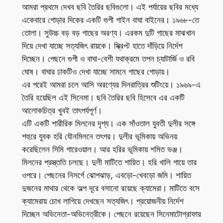
আমরা প্রথমে দেখব ছবি তৈরির ছবিগুলো। এই পর্যায়ের ছবির মধ্যে
একেবারে গোড়ার দিকের একটি গুপী গাইন বাঘা বাইনের। ১৯৬৮-তে
তোলা। সুউচ্চ বড় বড় গাছের অরণ্য। এরকম দুটি গাছের মাঝখান
দিয়ে দেখা যাচ্ছে সত্যজিৎ রায়কে। স্ক্রিপ্ট হাতে দাঁড়িয়ে নির্দেশ
দিচ্ছেন। পেছনে গুপী ও বাঘা-বেশী যথাক্রমে তপন চ্যাটার্জি ও রবি
ঘোষ। বাঘার ঢাকটিও দেখা যাচ্ছে সামনে গাছের গোড়ায়।
এর পরেই আমরা চলে আসি অরণ্যের দিনরাত্রির শুটিংয়ে। ১৯৬৯-এ
তৈরি হয়েছিল এই সিনেমা। ছবি তৈরির ছবি হিসেবে এর একটি
আলোকচিত্র খুবই তাৎপর্যপূর্ণ।
এটি একটি শারীরিক মিলনের দৃশ্য। এক সাঁওতাল যুবতী দুলীর সঙ্গে
শহুরে যুবক হরি যৌনমিলনে তৎপর। দুলীর ভূমিকায় অভিনয়
করেছিলেন সিমি গারেওয়াল। আর হরির ভূমিকায় শমিত ভঞ্জ।
মিলনের প্রস্ত্ততি চলছে। দুলী মাটিতে শায়িত। হরি খালি গায়ে তার
ওপরে। পেছনের নিসর্গে ঝোপঝাড়, এবড়ো-খেবড়ো জমি। শায়িত
দুজনের মাথার থেকে অল্প দূরে বসানো রয়েছে ক্যামেরা। মাটিতে বসে
ক্যামেরায় চোখ লাগিয়ে দেখছেন সত্যজিৎ। প্রয়োজনীয় নির্দেশ
দিচ্ছেন অভিনেতা-অভিনেত্রীকে। পেছনে রয়েছেন সিনেমাটোগ্রাফার