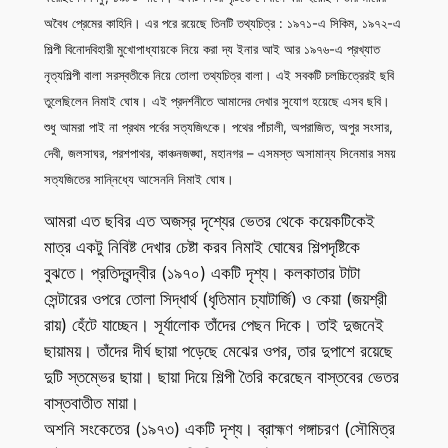
অবৈধ প্রেমের কাহিনি। এর পরে রয়েছে তিনটি তথ্যচিত্র : ১৯৭১-এ সিকিম, ১৯৭২-এ
শিল্পী বিনোদবিহারী মুখোপাধ্যায়কে নিয়ে করা দ্য ইনার আই আর ১৯৭৬-এ প্রখ্যাত
নৃত্যশিল্পী বালা সরস্বতীকে নিয়ে তোলা তথ্যচিত্র বালা। এই সবকটি চলচ্চিত্রেরই ছবি
তুলেছিলেন নিমাই ঘোষ। এই প্রদর্শনীতে আমাদের দেখার সুযোগ হয়েছে এসব ছবি।
শুধু আমরা পাই না প্রথম পর্বের সত্যজিৎকে। পথের পাঁচালী, অপরাজিত, অপুর সংসার,
দেবী, জলসাঘর, পরশপাথর, কাঞ্চনজঙ্ঘা, মহানগর – এসমস্ত অসামান্য সিনেমার সময়
সত্যজিতের সান্নিধ্যে আসেননি নিমাই ঘোষ।
আমরা এত ছবির এত অজস্র দৃশ্যের ভেতর থেকে কয়েকটিকেই
মাত্র একটু নিবিষ্ট দেখার চেষ্টা করব নিমাই ঘোষের শিল্পদৃষ্টিকে
বুঝতে। প্রতিদ্বন্দ্বীর (১৯৭০) একটি দৃশ্য। কলকাতার টাটা
সেন্টারের ওপরে তোলা সিদ্ধার্থ (ধৃতিমান চ্যাটার্জি) ও কেয়া (জয়শ্রী
রায়) হেঁটে যাচ্ছেন। সূর্যালোক তাঁদের পেছন দিকে। তাই দুজনেই
ছায়াময়। তাঁদের দীর্ঘ ছায়া পড়েছে মেঝের ওপর, তার দুপাশে রয়েছে
দুটি স্তম্ভের ছায়া। ছায়া দিয়ে শিল্পী তৈরি করেছেন বাস্তবের ভেতর
বাস্তবাতীত মায়া।
অশনি সংকেতের (১৯৭৩) একটি দৃশ্য। ব্রাহ্মণ গঙ্গাচরণ (সৌমিত্র