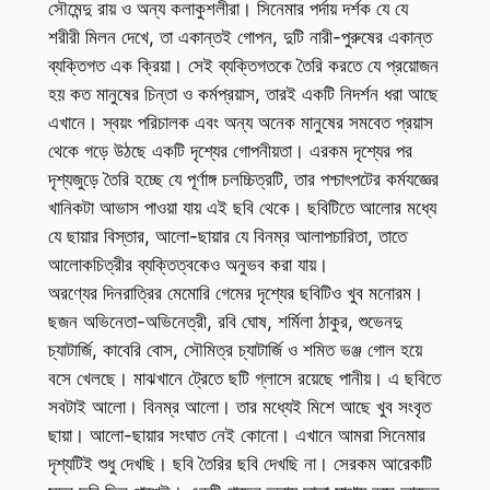
সৌমেন্দু রায় ও অন্য কলাকুশলীরা। সিনেমার পর্দায় দর্শক যে যে
শরীরী মিলন দেখে, তা একান্তই গোপন, দুটি নারী-পুরুষের একান্ত
ব্যক্তিগত এক ক্রিয়া। সেই ব্যক্তিগতকে তৈরি করতে যে প্রয়োজন
হয় কত মানুষের চিন্তা ও কর্মপ্রয়াস, তারই একটি নিদর্শন ধরা আছে
এখানে। স্বয়ং পরিচালক এবং অন্য অনেক মানুষের সমবেত প্রয়াস
থেকে গড়ে উঠছে একটি দৃশ্যের গোপনীয়তা। এরকম দৃশ্যের পর
দৃশ্যজুড়ে তৈরি হচ্ছে যে পূর্ণাঙ্গ চলচ্চিত্রটি, তার পশ্চাৎপটের কর্মযজ্ঞের
খানিকটা আভাস পাওয়া যায় এই ছবি থেকে। ছবিটিতে আলোর মধ্যে
যে ছায়ার বিস্তার, আলো-ছায়ার যে বিনম্র আলাপচারিতা, তাতে
আলোকচিত্রীর ব্যক্তিত্বকেও অনুভব করা যায়।
অরণ্যের দিনরাত্রির মেমোরি গেমের দৃশ্যের ছবিটিও খুব মনোরম।
ছজন অভিনেতা-অভিনেত্রী, রবি ঘোষ, শর্মিলা ঠাকুর, শুভেনদু
চ্যাটার্জি, কাবেরি বোস, সৌমিত্র চ্যাটার্জি ও শমিত ভঞ্জ গোল হয়ে
বসে খেলছে। মাঝখানে ট্রেতে ছটি গ্লাসে রয়েছে পানীয়। এ ছবিতে
সবটাই আলো। বিনম্র আলো। তার মধ্যেই মিশে আছে খুব সংবৃত
ছায়া। আলো-ছায়ার সংঘাত নেই কোনো। এখানে আমরা সিনেমার
দৃশ্যটিই শুধু দেখছি। ছবি তৈরির ছবি দেখছি না। সেরকম আরেকটি