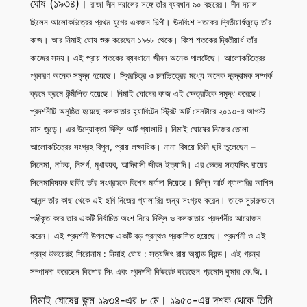
ঘোষ (১৯৩৪)।
রাজা দীন দয়ালের সঙ্গে তাঁর ব্যবধান ৯০ বছরের। দীন দয়াল
ছিলেন আলোকচিত্রের প্রথম যুগের একজন শিল্পী। ঊনবিংশ শতকের দ্বিতীয়ার্ধজুড়ে তাঁর
কাজ। আর নিমাই ঘোষ শুরু করেছেন ১৯৬৮ থেকে। বিংশ শতকের দ্বিতীয়ার্ধ তাঁর
কাজের সময়। এই প্রায় শতকের ব্যবধানে জীবন অনেক পালটেছে। আলোকচিত্রের
প্রকরণ অনেক সমৃদ্ধ হয়েছে। স্থিরচিত্র ও চলচ্চিত্রের মধ্যে অনেক দ্বন্দ্বাত্মক সম্পর্ক
ক্রমে ক্রমে উন্মীলিত হয়েছে। নিমাই ঘোষের কাজ এই ক্ষেত্রটিকে সমৃদ্ধ করেছে।
প্রদর্শনীটি অনুষ্ঠিত হয়েছে কলকাতার হ্যাবিংটন স্ট্রিট আর্ট সেনটারে ২০১৩-র আগস্ট
মাস জুড়ে। এর উদ্যোক্তা দিল্লি আর্ট গ্যালারি। নিমাই ঘোষের নিজের তোলা
আলোকচিত্রের সংগ্রহ বিপুল, প্রায় লক্ষাধিক। নানা বিষয়ে তিনি ছবি তুলেছেন –
সিনেমা, নাটক, নিসর্গ, মুখাবয়ব, আদিবাসী জীবন ইত্যাদি। এর ভেতর সত্যজিৎ রায়ের
সিনেমাবিষয়ক ছবিই তাঁর সংগ্রহকে বিশেষ মর্যাদা দিয়েছে। দিল্লি আর্ট গ্যালারির আশিস
আনন্দ তাঁর কাছ থেকে এই ছবি নিজের গ্যালারির জন্য সংগ্রহ করেন। তাকে সুচারুভাবে
পঞ্জীকৃত করে তার একটি নির্বাচিত অংশ নিয়ে দিল্লি ও কলকাতায় প্রদর্শনীর আয়োজন
করেন। এই প্রদর্শনী উপলক্ষে একটি বড় গ্রন্থও প্রকাশিত হয়েছে। প্রদর্শনী ও এই
গ্রন্থ উভয়েরই শিরোনাম : নিমাই ঘোষ : সত্যজিৎ রায় অ্যান্ড বিয়ন্ড। এই গ্রন্থ
সম্পাদনা করেছেন কিশোর সিং এবং প্রদর্শনী কিউরেট করেছেন প্রমোদ কুমার কে.জি.।
নিমাই ঘোষের জন্ম ১৯৩৪-এর ৮ মে। ১৯৫০-এর দশক থেকে তিনি