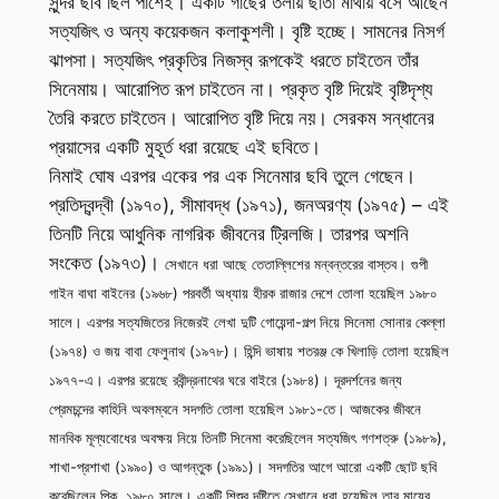
সুন্দর ছবি ছিল পাশেই। একটি গাছের তলায় ছাতা মাথায় বসে আছেন
সত্যজিৎ ও অন্য কয়েকজন কলাকুশলী। বৃষ্টি হচ্ছে। সামনের নিসর্গ
ঝাপসা। সত্যজিৎ প্রকৃতির নিজস্ব রূপকেই ধরতে চাইতেন তাঁর
সিনেমায়। আরোপিত রূপ চাইতেন না। প্রকৃত বৃষ্টি দিয়েই বৃষ্টিদৃশ্য
তৈরি করতে চাইতেন। আরোপিত বৃষ্টি দিয়ে নয়। সেরকম সন্ধানের
প্রয়াসের একটি মুহূর্ত ধরা রয়েছে এই ছবিতে।
নিমাই ঘোষ এরপর একের পর এক সিনেমার ছবি তুলে গেছেন।
প্রতিদ্বন্দ্বী (১৯৭০), সীমাবদ্ধ (১৯৭১), জনঅরণ্য (১৯৭৫) – এই
তিনটি নিয়ে আধুনিক নাগরিক জীবনের ট্রিলজি। তারপর অশনি
সংকেত (১৯৭৩)।
সেখানে ধরা আছে তেতাল্লিশের মন্বন্তরের বাস্তব। গুপী
গাইন বাঘা বাইনের (১৯৬৮) পরবর্তী অধ্যায় হীরক রাজার দেশে তোলা হয়েছিল ১৯৮০
সালে। এরপর সত্যজিতের নিজেরই লেখা দুটি গোয়েন্দা-গল্প নিয়ে সিনেমা সোনার কেল্লা
(১৯৭৪) ও জয় বাবা ফেলুনাথ (১৯৭৮)। হিন্দি ভাষায় শতরঞ্জ কে খিলাড়ি তোলা হয়েছিল
১৯৭৭-এ। এরপর রয়েছে রবীন্দ্রনাথের ঘরে বাইরে (১৯৮৪)।
দূরদর্শনের জন্য
প্রেমচন্দের কাহিনি অবলম্বনে সদগতি তোলা হয়েছিল ১৯৮১-তে। আজকের জীবনে
মানবিক মূল্যবোধের অবক্ষয় নিয়ে তিনটি সিনেমা করেছিলেন সত্যজিৎ গণশত্রু (১৯৮৯),
শাখা-প্রশাখা (১৯৯০) ও আগন্তুক (১৯৯১)।
সদগতির আগে আরো একটি ছোট ছবি
করেছিলেন পিকু, ১৯৮০ সালে। একটি শিশুর দৃষ্টিতে সেখানে ধরা হয়েছিল তার মায়ের