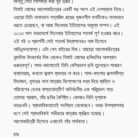
কিন্তু সেটা লিপিবদ্ধ করা খুব দুরূহ।
নিমাই ঘোষের আলোকচিত্রের একটি বড় অংশ এই নেপথ্যকে নিয়ে।
এছাড়া তিনি নানাভাবে সত্যজিৎ রায়ের সৃজনশীল মনটিকেও নানাভাবে
ধরতে চেয়েছেন, যা আজ সিনেমার ইতিহাসের অমূল্য সম্পদ। এই
২০১৩ সাল ভারতবর্ষে সিনেমার ইতিহাসের শতবর্ষ পূর্ণ হওয়ার বছর।
এই বই ও প্রদর্শনী সেই শতবর্ষ উদ্যাপনেরও অঙ্গ হিসেবে
অভিনন্দনযোগ্য। এটা গেল বাইরের দিক। তাছাড়া আলোকচিত্রের
নান্দনিক উৎকর্ষের দিক থেকেও নিমাই ঘোষের ছবিগুলির অবস্থান
গুরুত্বপূর্ণ। সাদা-কালোতেই তিনি বেশিরভাগ ছবি তুলেছেন সাধারণ
ক্যামেরায়, কখনো ফ্ল্যাশ ব্যবহার না করে। সাদা-কালোর কল্পনাদীপ্ত
বিভাজন, ধূসরের নানা মাত্রার বিশ্লেষণের মধ্য দিয়ে ব্যক্তি ও
পরিবেশের ভেতর বাস্তবোত্তীর্ণ অনির্বচনীয় এক পরিমন্ডল গড়ে
তোলার প্রয়াস, তাঁর ছবির বৈশিষ্ট্য। কোথাও তিনি দৃশ্যকে
ভাঙেননি। স্বাভাবিকতাতেই সংস্থিত থেকেছেন। অথচ উপস্থাপনার
গুণে সেই স্বাভাবিকই গভীরতর মাত্রায় ব্যঞ্জিত হয়েছে।
আলোকচিত্রী হিসেবে এখানেই তাঁর সার্থকতা।
চার