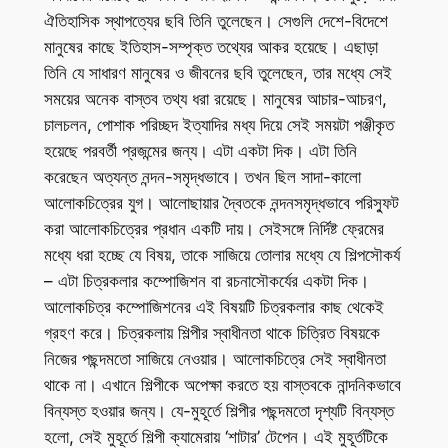
ঐতিহাসিক স্থাপত্যের ছবি তিনি তুলেছেন। সেগুলি দেশে-বিদেশে
মানুষের কাছে ইতিহাস-সম্পৃক্ত তথ্যের আকর হয়েছে। এছাড়া
তিনি যে সাধারণ মানুষের ও জীবনের ছবি তুলেছেন, তার মধ্যে সেই
সময়ের অনেক বাস্তব তথ্য ধরা রয়েছে। মানুষের আচার-আচরণ,
চালচলন, পোশাক পরিচ্ছদ ইত্যাদির মধ্য দিয়ে সেই সময়টা পঞ্জীকৃত
হয়েছে পরবর্তী প্রজন্মের জন্য। এটা একটা দিক। এটা তিনি
করেছেন অত্যন্ত নন্দন-সমৃদ্ধভাবে। তখন ছিল সাদা-কালো
আলোকচিত্রের যুগ। আলোছায়ার দ্বৈতকে নন্দনসমৃদ্ধভাবে পরিস্ফুট
করা আলোকচিত্রের প্রধান একটি দায়। সেইসঙ্গে নির্দিষ্ট ফ্রেমের
মধ্যে ধরা হচ্ছে যে বিষয়, তাকে সাজিয়ে তোলার মধ্যে যে শিল্পসৌকর্য
– এটা চিত্রকলার কম্পোজিশন বা রচনাসৌকর্যের একটা দিক।
আলোকচিত্র কম্পোজিশনের এই বিষয়টি চিত্রকলার কাছ থেকেই
গ্রহণ করে। চিত্রকলায় শিল্পীর স্বাধীনতা থাকে চিত্রিত বিষয়কে
নিজের পছন্দমতো সাজিয়ে নেওয়ার। আলোকচিত্রে সেই স্বাধীনতা
থাকে না। এখানে শিল্পীকে অপেক্ষা করতে হয় বাস্তবকে নান্দনিকভাবে
বিন্যস্ত হওয়ার জন্য। যে-মুহূর্তে শিল্পীর পছন্দমতো দৃশ্যটি বিন্যস্ত
হলো, সেই মুহূর্তে শিল্পী ক্যামেরায় ‘শাটার’ টেপেন। এই মুহূর্তটিকে