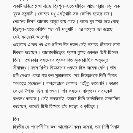
একটি ছবিতে দেখা যাচ্ছে ত্রিশূল-হাতে দাঁড়িয়ে আছে প্রায় নগ্ন এক
যুবক সন্ন্যাসী। কোমরে শুধু একটুখানি সরু কৌপিন রয়েছে তার।
পেছনের নিসর্গ আলোয় আবৃত হয়ে গেছে। তাতে খুব স্পষ্ট হয়ে গেছে
ত্রিশূল-হাতে কৌপিন পরা এই মানুষটি। এর মধ্যেও ধরা রয়েছে
সেই সময়েরই আলেখ্য।
এইভাবে একের পর এক ছবিতে দীন দয়াল সেই সময়ের জীবনের নানা
দিককে ধরেছেন। আলোকচিত্রের প্রথম যুগের একজন শিল্পী ছিলেন
তিনি। তখনকার ক্যামেরার প্রকরণগত ব্যবস্থা ছিল অত্যন্ত
সীমাবদ্ধ। ফলে শিল্পীর নিয়ন্ত্রণের গুরুত্ব ছিল অনেক বেশি। তাঁর
ছবি দেখলে বোঝা যায় কত সুচারুভাবে সেই নিয়ন্ত্রণকে তিনি নিজের
আয়ত্তে রেখেছেন। বাস্তবতাকে কোথাও এতটুকু ভাঙেননি। ভাঙার
কোনো উপায়ও ছিল না তখন। তাঁর ক্যামেরা বাস্তবের সত্যকেই
রূপবদ্ধ করেছে। সেই সত্যকেই যেভাবে তিনি অলৌকিকে উদ্ভাসিত
করেছেন, তাতেই শিল্পী হিসেবে তাঁর মহত্ত্ব ও কৃতিত্ব।
তিন
দ্বিতীয় যে-প্রদর্শনীটির কথা আলোচনা করব আমরা, তার শিল্পী নিমাই