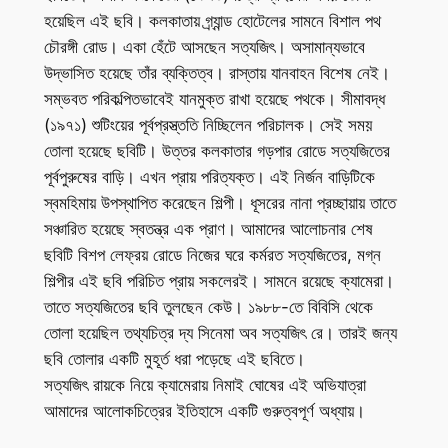
হয়েছিল এই ছবি। কলকাতায় গ্র্যান্ড হোটেলের সামনে বিশাল পথ
চৌরঙ্গী রোড। একা হেঁটে আসছেন সত্যজিৎ। অসামান্যভাবে
উদ্ভাসিত হয়েছে তাঁর ব্যক্তিত্ব। রাস্তায় যানবাহন বিশেষ নেই।
সম্ভবত পরিকল্পিতভাবেই যানমুক্ত রাখা হয়েছে পথকে। সীমাবদ্ধ
(১৯৭১) শুটিংয়ের পূর্বপ্রস্ত্ততি নিচ্ছিলেন পরিচালক। সেই সময়
তোলা হয়েছে ছবিটি। উত্তর কলকাতার গড়পার রোডে সত্যজিতের
পূর্বপুরুষের বাড়ি। এখন প্রায় পরিত্যক্ত। এই নির্জন বাড়িটিকে
স্বমহিমায় উপস্থাপিত করেছেন শিল্পী। ধূসরের নানা প্রচ্ছায়ায় তাতে
সঞ্চারিত হয়েছে স্বতন্ত্র এক প্রাণ। আমাদের আলোচনার শেষ
ছবিটি বিশপ লেফ্রয় রোডে নিজের ঘরে কর্মরত সত্যজিতের, মগ্ন
শিল্পীর এই ছবি পরিচিত প্রায় সকলেরই। সামনে রয়েছে ক্যামেরা।
তাতে সত্যজিতের ছবি তুলছেন কেউ। ১৯৮৮-তে বিবিসি থেকে
তোলা হয়েছিল তথ্যচিত্র দ্য সিনেমা অব সত্যজিৎ রে। তারই জন্য
ছবি তোলার একটি মুহূর্ত ধরা পড়েছে এই ছবিতে।
সত্যজিৎ রায়কে নিয়ে ক্যামেরায় নিমাই ঘোষের এই অভিযাত্রা
আমাদের আলোকচিত্রের ইতিহাসে একটি গুরুত্বপূর্ণ অধ্যায়।