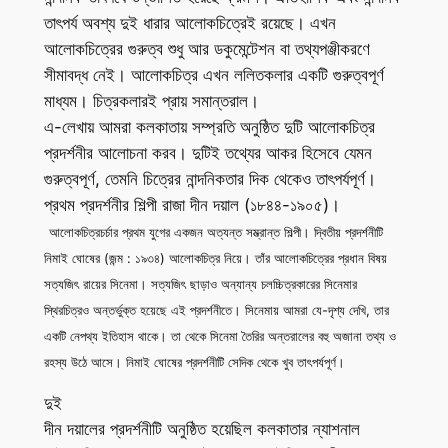
তাৎপর্য অবশ্য দুই ধারার আলোকচিত্রেই রয়েছে। এখন
আলোকচিত্রের গুরুত্ব শুধু আর ডকুমেন্টেশন বা তথ্যপঞ্জীকরণে
সীমাবদ্ধ নেই। আলোকচিত্র এখন ললিতকলার একটি গুরুত্বপূর্ণ
মাধ্যম। চিত্রকলারই প্রায় সমান্তরাল।
এ-লেখায় আমরা কলকাতায় সম্প্রতি অনুষ্ঠিত দুটি আলোকচিত্র
প্রদর্শনীর আলোচনা করব। দুটিই তথ্যের আকর হিসেবে যেমন
গুরুত্বপূর্ণ, তেমনি চিত্রের নান্দনিকতার দিক থেকেও তাৎপর্যপূর্ণ।
প্রথম প্রদর্শনীর শিল্পী রাজা দীন দয়াল (১৮৪৪-১৯০৫)।
আলোকচিত্রচর্চার প্রথম যুগের একজন অত্যন্ত সম্ভ্রান্ত শিল্পী। দ্বিতীয় প্রদর্শনীটি
নিমাই ঘোষের (জন্ম : ১৯৩৪) আলোকচিত্র নিয়ে। তাঁর আলোকচিত্রের প্রধান বিষয়
সত্যজিৎ রায়ের সিনেমা। সত্যজিৎ ছাড়াও অন্যান্য চলচ্চিত্রকারের সিনেমার
স্থিরচিত্রও অন্তর্ভুক্ত হয়েছে এই প্রদর্শনীতে। সিনেমায় আমরা যে-দৃশ্য দেখি, তার
একটি নেপথ্য ইতিহাস থাকে। তা থেকে সিনেমা তৈরির অন্তরালের বহু অজানা তথ্য ও
রহস্য উঠে আসে। নিমাই ঘোষের প্রদর্শনীটি সেদিক থেকে খুব তাৎপর্যপূর্ণ।
দুই
দীন দয়ালের প্রদর্শনীটি অনুষ্ঠিত হয়েছিল কলকাতার ন্যাশনাল