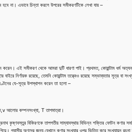
 হবে না। এভাবে চিন্তা করলে উপরের সমীকরণটিকে লেখা যায় –
ন করেন। এই সমীকরণ থেকে আমরা দুটি ধারণা পাই। প্রথমত, কোয়ান্টাম ধর্ম অত্যন্ত ক্ষ
ছার বাইরে নির্ণায়ক রয়েছে, তেমনি কোয়ান্টাম তত্ত্বেও রয়েছে সম্ভাব্যতার সূত্র বা
ক্তিবণ্টনের যে-সূত্র উপস্থাপন করেন তা হলো –
তি,v আলোর কম্পনসংখ্যা, T তাপমাত্রা।
দ্রনাথ কৃষ্ণবস্তুর বিকিরণকে তাপগতীয় সাম্যাবস্থায় বিভিন্ন শক্তির ফোটন কণার সমষ
াগিয়ে। গ্যাসীয় অণুদের জন্য যেখানে কণার সংখ্যার ওপর ভিত্তি করে সংখ্যায়ন রচনা হ