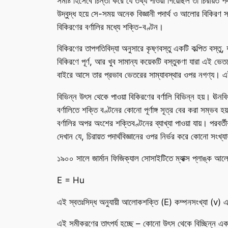
সমষ্টি হিসেবে চিন্তা করে যে তথ্য পাওয়া গিয়েছিল তা চিরায়ত
উদ্বুদ্ধ হয়ে সে-সময় অনেক বিজ্ঞানী পদার্থ ও আলোর বিকিরণ সম্
বিকিরণের বর্ণালির মধ্যে শক্তি-বণ্টন।
বিকিরণের তাপগতিবিদ্যা অনুসারে কৃষ্ণবস্তু একটি কল্পিত বস্ত
বিকিরণে পূর্ণ, আর খুব সামান্য কয়েকটি বস্তুকণা যারা এই ভেত
বাইরে আসে তার প্রভাব ভেতরের সাম্যাবস্থার ওপর নগণ্য। এই ছ
বিভিন্ন উৎস থেকে পাওয়া বিকিরণের বর্ণালি বিভিন্ন হয়। ঊনবিংশ
বর্ণালিতে শক্তি বণ্টনের কোনো পূর্ণাঙ্গ সূত্র বের করা সম্ভ
বর্ণালির অপর অংশের শক্তিবণ্টনের ব্যাখ্যা পাওয়া যায়। পরবর্
দেখান যে, চিরায়ত পদার্থবিজ্ঞানের ওপর নির্ভর করে কোনো সংখ্য
১৯০০ সালে জার্মান ফিজিক্যাল সোসাইটিতে ম্যাক্স প্লাঙ্ক আল
E = H
u
এই স্বতঃসিদ্ধ অনুযায়ী আলোকশক্তি (E) কম্পনসংখ্যা (
v
) এ
এই সমীকরণের তাৎপর্য হচ্ছে – কোনো উৎস থেকে বিচ্ছিন্ন