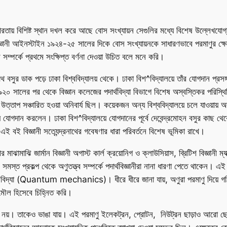
তায় বিশিষ্ট স্থান দখল করে আছে বোস সংখ্যায়ন সেগুলির মধ্যে বিশেষ উল্লেখযোগ্য। 
বিজ্ঞানী আইনস্টাইন ১৯২৪-২৫ সালের দিকে বোস সংখ্যায়নকে সাধারণভাবে পরমাণুর ক
্পর্কে প্রথমে সংক্ষিপ্ত বর্ণনা দেওয়া উচিত বলে মনে করি।
নাথ বসুর ডাক পড়ে ঢাকা বিশ্ববিদ্যালয় থেকে। ঢাকা বিশ^বিদ্যালয়ে তাঁর যোগদান প্রস
৯২০ সালের পর থেকে বিজ্ঞান কলেজের পদার্থবিদ্যা বিভাগে বিশেষ অস্বস্তিকর পরিস্থিতি
্তাপ সঞ্চারিত হওয়া অনিবার্য ছিল। কয়েকজন অন্য বিশ্ববিদ্যালয়ে চলে যাওয়ায় 
়ে যোগদান করলেন। ঢাকা বিশ^বিদ্যালয়ে যোগদানের পূর্বে দেবেন্দ্রমোহন বসুর কাছ থেকে স
বই বিজ্ঞানী সত্যেন্দ্রনাথের গবেষণার ধারা পরিবর্তনে বিশেষ ভূমিকা রাখে।
মাঝি জার্মান বিজ্ঞানী অগাস্ট কার্ল ক্রয়োনিগ ও ক্লাউসিয়াস, ব্রিটিশ বিজ্ঞানী ম্যাক
মস্ত প্রকল্প থেকে অণুতত্ত্ব সম্পর্কে পদার্থবিজ্ঞানীরা নানা ধারণা পেতে থাকেন। এই
্যা (Quantum mechanics)। ধীরে ধীরে জানা যায়, অণুরা পরমাণু দিয়ে গঠিত। 
 মৌল হিসেবে চিহ্নিত করি।
ক নয়। তাকেও ভাঙা যায়। এই পরমাণু ইলেকট্রন, প্রোটন, নিউট্রন ছাড়াও আরো ছোট