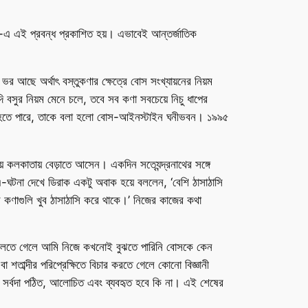
-এ এই প্রবন্ধ প্রকাশিত হয়। এভাবেই আন্তর্জাতিক
ভর আছে অর্থাৎ বস্তুকণার ক্ষেত্রে বোস সংখ্যায়নের নিয়ম
দি বসুর নিয়ম মেনে চলে, তবে সব কণা সবচেয়ে নিচু ধাপের
ষ্টি হতে পারে, তাকে বলা হলো বোস-আইনস্টাইন ঘনীভবন। ১৯৯৫
়ে কলকাতায় বেড়াতে আসেন। একদিন সত্যেন্দ্রনাথের সঙ্গে
এ-ঘটনা দেখে ডিরাক একটু অবাক হয়ে বললেন, ‘বেশি ঠাসাঠাসি
মৌল কণাগুলি খুব ঠাসাঠাসি করে থাকে।’ নিজের কাজের কথা
ভাবে বলতে গেলে আমি নিজে কখনোই বুঝতে পারিনি বোসকে কেন
তাব্দীর পরিপ্রেক্ষিতে বিচার করতে গেলে কোনো বিজ্ঞানী
দান সর্বদা পঠিত, আলোচিত এবং ব্যবহৃত হবে কি না। এই শেষের