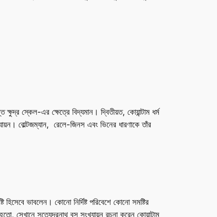
ুদ্র স্কেল-এর ক্ষেত্রে বিদ্যমান। দ্বিতীয়ত, কোয়ান্টাম ধর্ম
 সংখ্যায়ন। বোল্টজম্যান, রেলে-জিনস এবং ভিনের ধারণাকে তাঁর
্টি হিসেবে ভাবলেন। কোনো নির্দিষ্ট পরিবেশে কোনো সমষ্টির
তো, সেখানে সত্যেন্দ্রনাথ বসু সংখ্যায়ন রচনা করেন কোয়ান্টাম