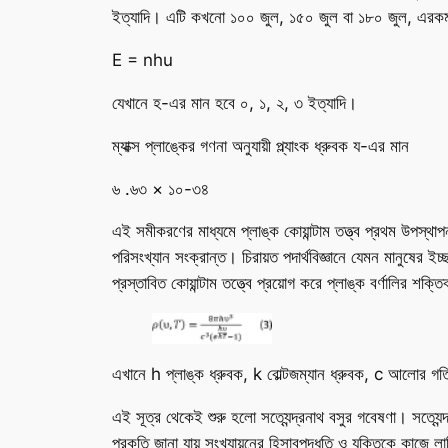
ইত্যাদি। এটি কখনো ১০০ জুল, ১৫০ জুল বা ১৮০ জুল, এরকম
E = nh
u
যেখানে হ-এর মান হবে ০, ১, ২, ৩ ইত্যাদি।
ম্যাক্স প্লাঙ্কের গণনা অনুযায়ী প্ল্যাংক ধ্রুবক য-এর মান
৬ .৬৩ × ১০-৩৪
এই সমীকরণের মাধ্যমে প্লাঙ্ক কোয়ান্টাম তত্ত্ব প্রথম উপস্থাপ
পরিসংখ্যান সংক্রান্ত। চিরায়ত পদার্থবিজ্ঞানে যেমন মানুষের ইচ্
প্রস্তাবিত কোয়ান্টাম তত্ত্বে প্রয়োগ করে প্লাঙ্ক বর্ণালির শ
এখানে h প্লাঙ্ক ধ্রুবক, k বোল্টজম্যান ধ্রুবক, c আলোর গ
এই সূত্র থেকেই শুরু হলো সত্যেন্দ্রনাথ বসুর গবেষণা। সত্যেন্
প্রকৃতি জানা যায় সংখ্যায়নের হিসাবপদ্ধতি ও যুক্তিকে কাজে ল