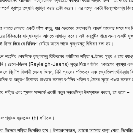
 পদার্থবিজ্ঞানের আলোকে সংখ্যায়নিক পদ্ধতিতে ব্যাখ্যা দেওয়া সম্ভব ছিল। এক্ষেত্
পর্কে প্রাপ্ত তথ্যাদি ব্যাখ্যা করার চেষ্টা করেন। এর মধ্যে একটা উল্লেখযোগ্য বিষয় য
ু, যা বলতে বোঝায় একটি ফাঁপা বস্তু, যার ভেতরের দেয়ালগুলি আদর্শ আয়নার মতো সব
রের বিকিরণের সাম্যাবস্থায় আসতে সাহায্য করে। এই বস্তুটির গায়ে এমন একটি সূক্ষ
িদ্র দিয়ে যে বিকিরণ বেরিয়ে আসে তাকে কৃষ্ণবস্তু বিকিরণ বলা হয়।
 শতাব্দীর শেষদিকে কৃষ্ণবস্তু বিকিরণের বর্ণালিতে শক্তি বণ্টনের সূত্র ও তার ব্যাখ্য
ব হয়নি। রেলে-জিনস (Rayleigh-Jeans) সূত্র দিয়ে বর্ণালির একাংশের ব্যাখ্যা এব
তীকালে ব্রিটিশ বিজ্ঞানী জেমস জিনস্, যিনি গ্যাসের গতিতত্ত্ব এবং জ্যোতিঃপদার্থবিদ
ায়নিক বা অনুরূপ হিসাবের মাধ্যমে সমস্ত বর্ণালির শক্তি বণ্টনের সূত্র পাওয়া সম্ভব
োর শক্তি এবং স্পন্দন সম্পর্কে একটি নতুন স্বতঃসিদ্ধ উপস্থাপন করেন, তা হলো –
বং প্ল্যাংক ধ্রুবকের (
h
) গুণিতক।
 একক হিসেবে শক্তি নিঃসরিত হবে। উদাহরণস্বরূপ, কোনো আলোর বাল্ব থেকে নিঃস