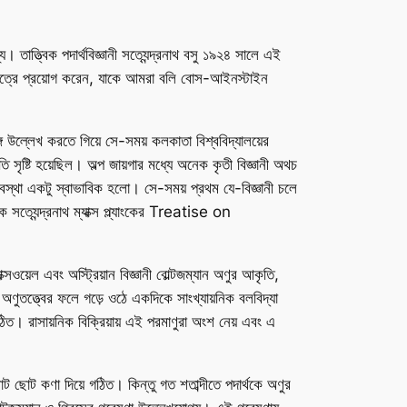
তাত্ত্বিক পদার্থবিজ্ঞানী সত্যেন্দ্রনাথ বসু ১৯২৪ সালে এই
্ষেত্রে প্রয়োগ করেন, যাকে আমরা বলি বোস-আইনস্টাইন
ঙ্গ উল্লেখ করতে গিয়ে সে-সময় কলকাতা বিশ্ববিদ্যালয়ের
 সৃষ্টি হয়েছিল। অল্প জায়গার মধ্যে অনেক কৃতী বিজ্ঞানী অথচ
অবস্থা একটু স্বাভাবিক হলো। সে-সময় প্রথম যে-বিজ্ঞানী চলে
ত্যেন্দ্রনাথ ম্যাক্স প্ল্যাংকের
Treatise on
্সওয়েল এবং অস্ট্রিয়ান বিজ্ঞানী বোল্টজম্যান অণুর আকৃতি,
 অণুতত্ত্বের ফলে গড়ে ওঠে একদিকে সাংখ্যায়নিক বলবিদ্যা
রাসায়নিক বিক্রিয়ায় এই পরমাণুরা অংশ নেয় এবং এ
 ছোট কণা দিয়ে গঠিত। কিন্তু গত শতাব্দীতে পদার্থকে অণুর