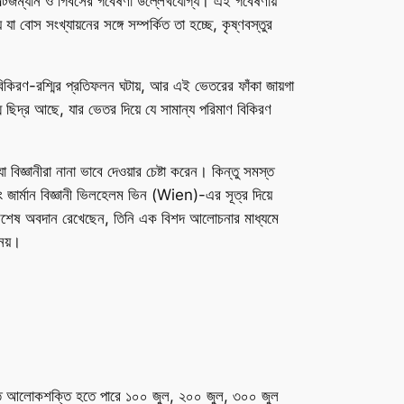
রে বোল্টজম্যান ও গিবসের গবেষণা উল্লেখযোগ্য। এই গবেষণায়
া বোস সংখ্যায়নের সঙ্গে সম্পর্কিত তা হচ্ছে, কৃষ্ণবস্তুর
 বিকিরণ-রশ্মির প্রতিফলন ঘটায়, আর এই ভেতরের ফাঁকা জায়গা
্ম ছিদ্র আছে, যার ভেতর দিয়ে যে সামান্য পরিমাণ বিকিরণ
া বিজ্ঞানীরা নানা ভাবে দেওয়ার চেষ্টা করেন। কিন্তু সমস্ত
ং জার্মান বিজ্ঞানী ভিলহেলম ভিন (Wien)-এর সূত্র দিয়ে
্যায় বিশেষ অবদান রেখেছেন, তিনি এক বিশদ আলোচনার মাধ্যমে
 নয়।
রিত আলোকশক্তি হতে পারে ১০০ জুল, ২০০ জুল, ৩০০ জুল