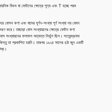
়নিক বিভব যা ফোটনের ক্ষেত্রে শূন্য এবং T হচ্ছে পরম
য় বোসন কণা এবং যাদের ঘূর্ণন-সংখ্যা পূর্ণ সংখ্যা নয় যেমন
ুসরণ করে। তাছাড়া বোস সংখ্যায়নের ক্ষেত্রে ফোটন কণা
োস সংখ্যায়নের ফলাফল অত্যন্ত নির্ভুল ছিল। সত্যেন্দ্রনাথ
িন্তু তা প্রকাশিত হয়নি। তারপর ১৯২৪ সালের ৪ঠা জুন একটি
টব্য।