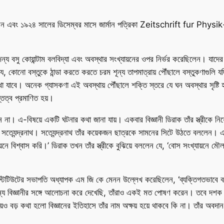
করেন এবং ১৯২৪ সালের ডিসেম্বর মাসে জার্মান পত্রিকা
Zeitschrift fur Physik
য বসু কোয়ান্টাম বলবিদ্যা এবং অবস্থার সংখ্যায়নের ওপর নির্ভর করেছিলেন। যাদের 
ে, কোনো বস্তুকে ঠান্ডা করতে করতে চরম শূন্য তাপমাত্রায় পৌঁছালে বস্তুকণাগুলি য
দেখা যাবে। অনেক গ্যাসকণা এই অবস্থায় পৌঁছালে শক্তি স্তরে যে ঘন অবস্থার সৃ
িত্ব প্রমাণিত হয়।
না। এ-বিষয়ে একটি ঘটনার কথা জানা যায়। একবার বিজ্ঞানী ডিরাক তাঁর স্ত্রীকে নিয
 সত্যেন্দ্রনাথ। সত্যেন্দ্রনাথ তাঁর কয়েকজন ছাত্রকে সামনের সিটে উঠতে বললেন। 
়নে বিশ্বাস করি।’ ডিরাক তখন তাঁর স্ত্রীকে বুঝিয়ে বললেন যে, ‘বোস সংখ্যায়নে 
্যাল ইনস্টিটিউটের সভাপতি অধ্যাপক এম জি কে মেনন উল্লেখ করেছিলেন, ‘ব্যক্তিগত
্য বিজ্ঞানীর সঙ্গে আলোচনা করে দেখেছি, তাঁরাও একই মত পোষণ করেন। তবে দশক বা শ
েও বড় কথা হলো বিজ্ঞানের ইতিহাসে তাঁর নাম অক্ষয় হয়ে থাকবে কি না। তাঁর অব