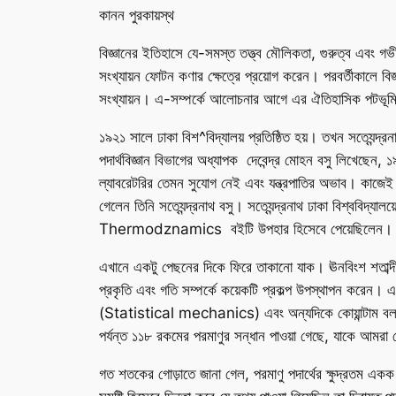
কানন পুরকায়স্থ
বিজ্ঞানের ইতিহাসে যে-সমস্ত তত্ত্ব মৌলিকতা, গুরুত্ব এবং গভীর
সংখ্যায়ন ফোটন কণার ক্ষেত্রে প্রয়োগ করেন। পরবর্তীকালে 
সংখ্যায়ন। এ-সম্পর্কে আলোচনার আগে এর ঐতিহাসিক পটভূমি সম
১৯২১ সালে ঢাকা বিশ^বিদ্যালয় প্রতিষ্ঠিত হয়। তখন সত্যেন্দ্র
পদার্থবিজ্ঞান বিভাগের অধ্যাপক দেবেন্দ্র মোহন বসু লিখেছেন, ১
ল্যাবরেটরির তেমন সুযোগ নেই এবং যন্ত্রপাতির অভাব। কাজেই উত
গেলেন তিনি সত্যেন্দ্রনাথ বসু। সত্যেন্দ্রনাথ ঢাকা বিশ্ববিদ্যালয
Thermodznamics
বইটি উপহার হিসেবে পেয়েছিলেন। এই 
এখানে একটু পেছনের দিকে ফিরে তাকানো যাক। ঊনবিংশ শতাব্দীর মাঝা
প্রকৃতি এবং গতি সম্পর্কে কয়েকটি প্রকল্প উপস্থাপন করেন। এ স
(Statistical mechanics) এবং অন্যদিকে কোয়ান্টাম বলবিদ
পর্যন্ত ১১৮ রকমের পরমাণুর সন্ধান পাওয়া গেছে, যাকে আমরা
গত শতকের গোড়াতে জানা গেল, পরমাণু পদার্থের ক্ষুদ্রতম এক