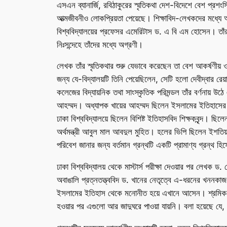
এসএন ব্যানার্জি, রবিঠাকুরের স্মৃতিকথা দেশ-বিদেশে বেশ প্
আত্মজীবনীও লোকপ্রিয়তা পেয়েছে। শিক্ষাবিদ-লেখকদের মধ্যে আ
বিশ্ববিদ্যালয়ের প্রফেসর এমেরিটাস ড. এ বি এম হোসেন। তাঁর
নিঃসন্দেহে তাঁদের মধ্যে অগ্রণী।
লেখক তাঁর স্মৃতিকথার শুরু যেভাবে করেছেন তা বেশ আকর্ষণীয়
জন্য যে-বিদ্যালয়টি তিনি পেয়েছিলেন, সেটি হলো দেবীদ্বার রেয়াজ
কলেজের বিদ্যায়নিক তথা সাংস্কৃতিক পরিমন্ডল তাঁর বর্ণনায় উ
আহম্মদ। অধ্যাপক খায়ের আহম্মদ ছিলেন ইসলামের ইতিহাসের শি
ঢাকা বিশ্ববিদ্যালয়ে ছিলেন বিশিষ্ট ইতিহাসবিদ শিক্ষকবৃন্দ। ছ
অর্থমন্ত্রী আবুল মাল আবদুল মুহিত। হলের ভিপি ছিলেন ইশত
পরিবেশ জানার জন্য বর্তমান গ্রন্থটি একটি প্রামাণ্য গ্রন্থ হিস
ঢাকা বিশ্ববিদ্যালয় থেকে মাস্টার্স পরীক্ষা দেওয়ার পর লে
অবাঙালি প্রত্নতত্ত্ববিদ ড. খানের নেতৃত্বে এ-ধরনের খননক
ইসলামের ইতিহাস থেকে মনোনীত হয়ে এখানে আসেন। শ্রমিকদে
হওয়ার পর এগুলো আর জাদুঘরে পাওয়া যায়নি। বলা হয়েছে যে, প