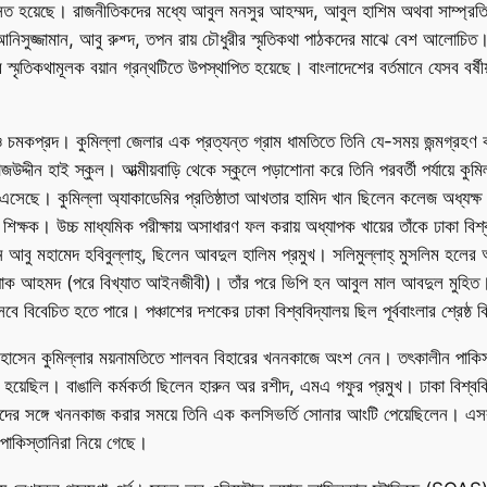
রশংসিত হয়েছে। রাজনীতিকদের মধ্যে আবুল মনসুর আহম্মদ, আবুল হাশিম অথবা সাম্প্র
নিসুজ্জামান, আবু রুশ্দ, তপন রায় চৌধুরীর স্মৃতিকথা পাঠকদের মাঝে বেশ আলোচিত।
 স্মৃতিকথামূলক বয়ান গ্রন্থটিতে উপস্থাপিত হয়েছে। বাংলাদেশের বর্তমানে যেসব 
 ও চমকপ্রদ। কুমিল্লা জেলার এক প্রত্যন্ত গ্রাম ধামতিতে তিনি যে-সময় জন্মগ্রহ
উদ্দীন হাই স্কুল। আত্মীয়বাড়ি থেকে স্কুলে পড়াশোনা করে তিনি পরবর্তী পর্যায়ে কুমি
ঠে এসেছে। কুমিল্লা অ্যাকাডেমির প্রতিষ্ঠাতা আখতার হামিদ খান ছিলেন কলেজ অধ্য
ক্ষক। উচ্চ মাধ্যমিক পরীক্ষায় অসাধারণ ফল করায় অধ্যাপক খায়ের তাঁকে ঢাকা বিশ
িলেন আবু মহামেদ হবিবুল্লাহ্, ছিলেন আবদুল হালিম প্রমুখ। সলিমুল্লাহ্ মুসলিম হলে
িয়াক আহমদ (পরে বিখ্যাত আইনজীবী)। তাঁর পরে ভিপি হন আবুল মাল আবদুল মুহিত। 
েবে বিবেচিত হতে পারে। পঞ্চাশের দশকের ঢাকা বিশ্ববিদ্যালয় ছিল পূর্ববাংলার শ্রেষ্ঠ ব
খক ড. হোসেন কুমিল্লার ময়নামতিতে শালবন বিহারের খননকাজে অংশ নেন। তৎকালীন পা
াজ হয়েছিল। বাঙালি কর্মকর্তা ছিলেন হারুন অর রশীদ, এমএ গফুর প্রমুখ। ঢাকা বিশ
র সঙ্গে খননকাজ করার সময়ে তিনি এক কলসিভর্তি সোনার আংটি পেয়েছিলেন। এসব আ
াকিস্তানিরা নিয়ে গেছে।