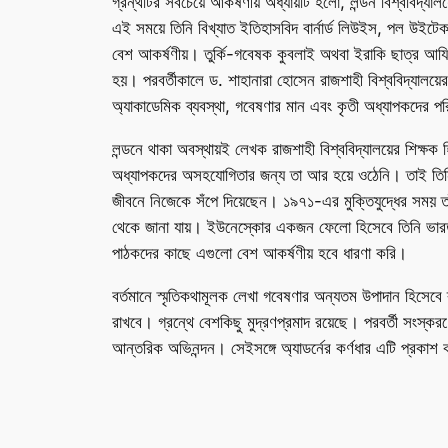
গ্রন্থটির সবচেয়ে আকর্ষণীয় অধ্যায়টি হলো, লন্ডন বিশ্ববিদ্
এই সময়ে তিনি বিখ্যাত ইতিহাসবিদ বার্নার্ড লিউইস, পল উইটেক
বেশ আকর্ষণীয়। তুর্কি-গবেষক কুবলাই অথবা ইরাকি ছাত্র আযিযের
হয়। পরবর্তীকালে ড. শাহানারা হোসেন রাজশাহী বিশ্ববিদ্যাল
অ্যাকাডেমিক ব্যবস্থা, গবেষণার মান এবং কৃতী অধ্যাপকদের প
লন্ডনে থাকা অবস্থায়ই লেখক রাজশাহী বিশ্ববিদ্যালয়ের শিক্ষক 
অধ্যাপকদের অসহযোগিতার জন্য তা আর হয়ে ওঠেনি। তাই তিনি 
জীবনে নিজেকে সঁপে দিয়েছেন। ১৯৭১-এর মুক্তিযুদ্ধের সময় তাঁর
থেকে জানা যায়। ইউনেস্কোর একজন ফেলো হিসেবে তিনি ভারত, ত
পাঠকদের কাছে এগুলো বেশ আকর্ষণীয় হবে ধারণা করি।
বর্তমানে স্মৃতিকথামূলক লেখা গবেষণার অন্যতম উপাদান হিসেবে 
রাখবে। গ্রন্থে বেশকিছু মুদ্রণপ্রমাদ রয়েছে। পরবর্তী সংস
আন্তরিক অভিনন্দন। সেইসঙ্গে অ্যাডর্নের কর্ণধার এটি প্রকাশ 