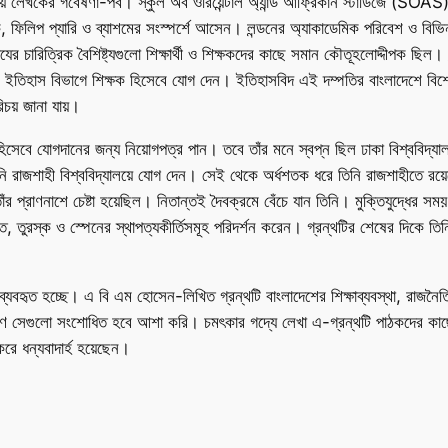
যালয়ে লেখকের গবেষণা-পর্ব। স্কুল অব ওরিয়েন্টাল অ্যান্ড আফ্রিকান স্টাডিজে (SO
, ফিলিপ প্যারি ও ব্যাশমের সংস্পর্শে আসেন। লন্ডনের অ্যাকাডেমিক পরিবেশ ও বিভিন
 চারিত্রিক বৈশিষ্ট্যগুলো শিক্ষার্থী ও শিক্ষকদের কাছে সমান কৌতূহলোদ্দীপক ছিল। 
য়ের ইতিহাস বিভাগে শিক্ষক হিসেবে যোগ দেন। ইতিহাসবিদ এই দম্পতির বাংলাদেশে বি
রিচয় জানা যায়।
হিসেবে যোগদানের জন্য নিয়োগপত্র পান। তবে তাঁর মনে স্বপ্ন ছিল ঢাকা বিশ্ববিদ্যা
রাজশাহী বিশ্ববিদ্যালয়ে যোগ দেন। সেই থেকে অর্ধশতক ধরে তিনি রাজশাহীতে রয়েছ
 প্রাণনাশে চেষ্টা হয়েছিল। নিতান্তই দৈবক্রমে বেঁচে যান তিনি। মুক্তিযুদ্ধের সময় 
ুরস্ক ও স্পেনের স্থাপত্যকীর্তিসমূহ পরিদর্শন করেন। গ্রন্থটির শেষের দিকে তি
ব্যবহৃত হচ্ছে। এ বি এম হোসেন-লিখিত গ্রন্থটি বাংলাদেশের শিক্ষাব্যবস্থা, রাজনৈ
্করণে সেগুলো সংশোধিত হবে আশা করি। চমৎকার গদ্যে লেখা এ-গ্রন্থটি পাঠকদের ক
করে ধন্যবাদার্হ হয়েছেন।