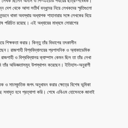
AS) লেখক ছিলেন অনার্স ও পি-এইচডি পর্যায়ের ছাত্র-গবেষক।
্ন দেশ থেকে আসা সতীর্থ বন্ধুদের নিয়ে লেখকদের স্মৃতিগুলো
লন্ডনে থাকা অবস্থায় অধ্যাপক শাহানারার সঙ্গে লেখকের বিয়ে
শেষ পরিচিত রয়েছে। এই অধ্যায়ের মাধ্যমে সোয়াশের
লয়ে শিক্ষকতা করার। কিন্তু তাঁর বিভাগের তৎকালীন
েন। রাজশাহী বিশ্ববিদ্যালয়ের প্রশাসনিক ও অ্যাকাডেমিক
রাজশাহী ও বিশ্ববিদ্যালয় ক্যাম্পাস কেমন ছিল তা তাঁর লেখা
নি তাঁর অভিজ্ঞতাসমূহ উপস্থাপন করেছেন। ইতিহাস-অনুরাগী
তিক ও সাংস্কৃতিক জগৎ অনুধাবন করার ক্ষেত্রে বিশেষ ভূমিকা
াছে সমাদৃত হবে প্রত্যাশা করি। শেষে এবিএম হোসেনকে জানাই