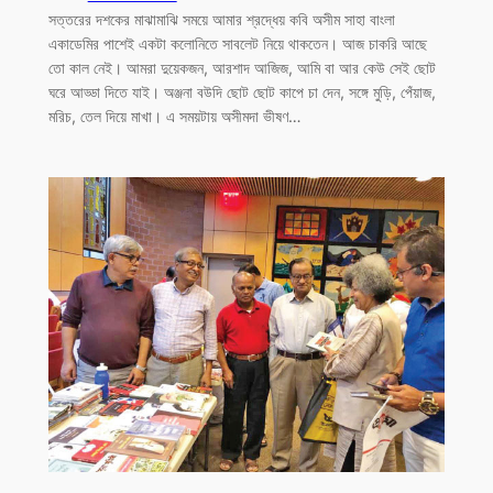
সত্তরের দশকের মাঝামাঝি সময়ে আমার শ্রদ্ধেয় কবি অসীম সাহা বাংলা
একাডেমির পাশেই একটা কলোনিতে সাবলেট নিয়ে থাকতেন। আজ চাকরি আছে
তো কাল নেই। আমরা দুয়েকজন, আরশাদ আজিজ, আমি বা আর কেউ সেই ছোট
ঘরে আড্ডা দিতে যাই। অঞ্জনা বউদি ছোট ছোট কাপে চা দেন, সঙ্গে মুড়ি, পেঁয়াজ,
মরিচ, তেল দিয়ে মাখা। এ সময়টায় অসীমদা ভীষণ…