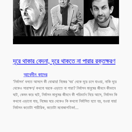
দূরে থাকার বেদনা, দূরে থাকতে না পারার রক্তক্ষরণ
আবেদীন কাদের
‘নির্বাসন’ বলতে আসলে কী বোঝায়! নিজের ‘ঘর’ থেকে দূরে চলে যাওয়া, নাকি দূরে
থেকেও সারাক্ষণ/ কখনো ঘরকে এড়াতে না পারা? নির্বাসন মানুষের জীবনে কীভাবে
ঘটে, কেমন করে ঘটে, নির্বাসন মানুষের জীবনে কী পরিবর্তন নিয়ে আসে, নির্বাসন কি
কখনো এড়ানো যায়, নিজের ঘরে থেকেও কি কখনো নির্বাসিত হতে হয়, হওয়া যায়!
নির্বাসন কতোটা শারীরিক, কতোটা মনোজাগতিক!…