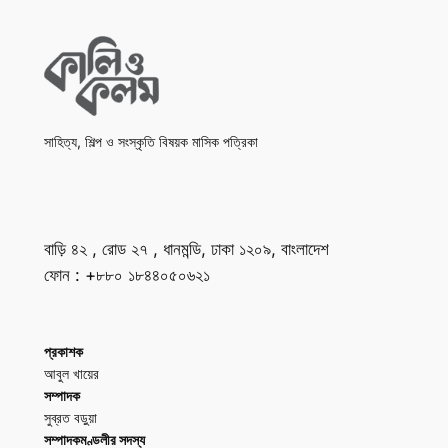
সাহিত্য, শিল্প ও সংস্কৃতি বিষয়ক মাসিক পত্রিকা
বাড়ি ৪২ , রোড ২৭ , ধানমন্ডি, ঢাকা ১২০৯, বাংলাদেশ
ফোন : +৮৮০ ১৮৪৪০৫০৬২১
প্রকাশক
আবুল খায়ের
সম্পাদক
সুব্রত বড়ুয়া
সম্পাদকমণ্ডলীর সদস্য