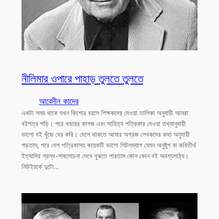
নীলিমার ওপারে পাহাড় তুলতে তুলতে
আবেদীন কাদের
একটা সময় থাকে যখন কিশোর বয়সে শিক্ষকদের দেওয়া তালিকা অনুযায়ী আমরা
বইপত্র পড়ি। পরে খবরের কাগজ এবং সাহিত্য পত্রিকার দেওয়া তথ্যানুযায়ী
ভালো বই খুঁজে বের করি। দেশে থাকতে আমার অগ্রজ লেখকদের কথা অনুযায়ী
পড়তাম, পরে দেশ পত্রিকাসহ কয়েকটি ভালো লিটলম্যাগ যেমন অনুষ্টুপ বা কবিতীর্থ
ইত্যাদির গ্রন্থ-সমালোচনা দেখে বুঝতে পারতাম কোন কোন বই অবশ্যপাঠ্য।
নিউইয়র্কে দুটো…