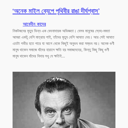
‘অনেক মাইল ব্যেপে পৃথিবীর রাঙা দীর্ঘশ্বাস’
আবেদীন কাদের
নিকটজনের মৃত্যু ভিন্ন এক বেদনাদায়ক অভিজ্ঞতা। যেসব মানুষের স্নেহ-মমতা
আমরা একটু বেশি মাত্রায় পাই, তাঁদের মৃত্যু বেশি আঘাত দেয়। আর সেই আঘাত
এতটা গভীর হতে পারে যা আগে থেকে কিছুই অনুভব করা সম্ভব নয়। অনেক গুণী
মানুষ থাকেন সমাজে যাঁদের হারালে ক্ষতি হয় সমাজদেহের, কিন্তু কিছু কিছু গুণী
মানুষ থাকেন যাঁদের বিদায় শুধু যে ক্ষতিই…