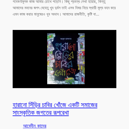
গবেষণামূলক কাজ আমার চোখে পড়েনি। কিছু প্রবন্ধ লেখা হয়েছে, কিন্তু
আমাদের মননের জগৎ যেহেতু খুব দুর্বল তাই এসব বিষয় নিয়ে স্থায়ী মূল্য বহন করে
এমন কাজ করার মানুষেরও খুব অভাব। আমাদের রাজনীতি, কৃষ্টি বা…
হারানো সিঁড়ির চাবির খোঁজে একটি সমাজের
সাংস্কৃতিক জগতের রূপরেখা
আবেদীন কাদের