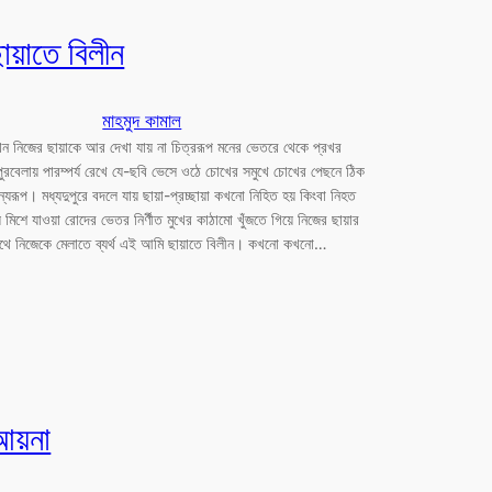
ায়াতে বিলীন
মাহমুদ কামাল
ন নিজের ছায়াকে আর দেখা যায় না চিত্ররূপ মনের ভেতরে থেকে প্রখর
পুরবেলায় পারম্পর্য রেখে যে-ছবি ভেসে ওঠে চোখের সমুখে চোখের পেছনে ঠিক
্যরূপ। মধ্যদুপুরে বদলে যায় ছায়া-প্রচ্ছায়া কখনো নিহিত হয় কিংবা নিহত
় মিশে যাওয়া রোদের ভেতর নির্ণীত মুখের কাঠামো খুঁজতে গিয়ে নিজের ছায়ার
থে নিজেকে মেলাতে ব্যর্থ এই আমি ছায়াতে বিলীন। কখনো কখনো…
আয়না