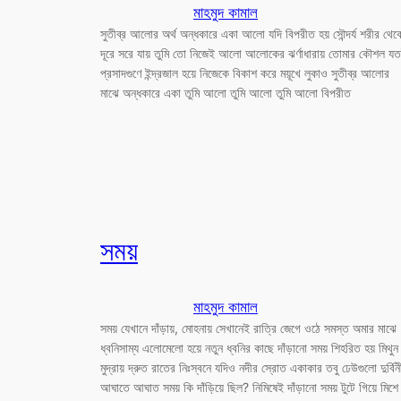
মাহমুদ কামাল
সুতীব্র আলোর অর্থ অন্ধকারে একা আলো যদি বিপরীত হয় সৌন্দর্য শরীর থেক
দূরে সরে যায় তুমি তো নিজেই আলো আলোকের ঝর্ণাধারায় তোমার কৌশল য
প্রসাদগুণে ইন্দ্রজাল হয়ে নিজেকে বিকাশ করে ময়ূখে লুকাও সুতীব্র আলোর
মাঝে অন্ধকারে একা তুমি আলো তুমি আলো তুমি আলো বিপরীত
সময়
মাহমুদ কামাল
সময় যেখানে দাঁড়ায়, মোহনায় সেখানেই রাত্রি জেগে ওঠে সমস্ত অমার মাঝে
ধ্বনিসাম্য এলোমেলো হয়ে নতুন ধ্বনির কাছে দাঁড়ানো সময় শিহরিত হয় মিথুন
মুদ্রায় দ্রুত রাতের নিঃস্বনে যদিও নদীর স্রোত একাকার তবু ঢেউগুলো দুর্বি
আঘাতে আঘাত সময় কি দাঁড়িয়ে ছিল? নিমিষেই দাঁড়ানো সময় টুটে গিয়ে মিশে