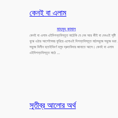
কেনই বা এলাম
মাহমুদ কামাল
কেনই বা এলাম এইদিগন্তবিস্তৃত মাঠেকি যে নেব আর কীই বা দেবএই সৃষ্টি
বুঝে ওঠার আগেইসময় ফুরিয়ে এলোএই দিগন্তবিস্তৃত মাঠসবুজে সবুজে ভরা
সবুজে বিলীন হতেইবিবর্ণ হলুদ দ্রুতবিদায় জানাতে আসে। কেনই বা এলাম
এইদিগন্তবিস্তৃত মাঠে …
সুতীব্র আলোর অর্থ