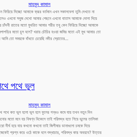
মাহমুদ কামাল
ন ফিরিয়ে দিচ্ছো আমাকে ক্রূর বর্তমান এখন সকালবেলা তুমি দেখতে না
েলেও এখনো সবুজ দেখো আমার পেছনে এখনো বাতাস আমাকে দোলা দিয়ে
য় চাঁদনী রাতের মতো মুখরিত আমার শরীর তবু কেন ফিরিয়ে দিচ্ছো আমাকে
পাপড়ির মতো চুল বলে? খরায় চৌচির হওয়া জমির মতো এই মুখ আমার তো
় আমি তো সময়কে বাঁধতে চেয়েছি নদীর স্রোতের…
পথে পথে ভুল
মাহমুদ কামাল
ে পথে কত ভুল হলো ভুল হলে ফুলের গন্ধও কমে যায় তখন নতুন দিন
রনোর মতো মনে হয় বিষণ্ন বিকেলে তাই পরিশুদ্ধ হতে গিয়ে ভুলের তালিকা
ো দীর্ঘ হয়ে যায় কখনো কখনো তাই জিগীষার ডানাগুলো চমকে দিয়ে
জেকেই প্রশ্ন করে ওঠে কাকে বলে শুদ্ধাচার, পরিশুদ্ধ কার অবয়বে? উত্তর