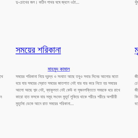
দু-চোখের জল। কঠিন পাথর ঘষে জ্বলে ওঠা…
খু
সময়ের শরিকানা
ম
মাহমুদ কামাল
াথে
সময়ের শরিকানা নিয়ে দ্বন্দ্ব ও সংঘাত আছে তবুও সবার দিনের আলোর মতো
জী
বয়ে যায় সময়ের স্রোত সময়ের জাতপাত নেই যার যার করে নিতে হয় সময়ের
ঢে
আলো আছে শব্দ নেই, ব্যাকুলতা নেই কেউ বা সৃজনশক্তিতে সময়কে ধরে রাখে
জী
ান
কারো হাত ফসকে যায় সমূহ সংবেদ মুহূর্ত লুকিয়ে থাকে শরীরে শরীরে অশরীরী
কি
মুহূর্তমা ডেকে আনে রাত সময়ের শরিকানা…
ব