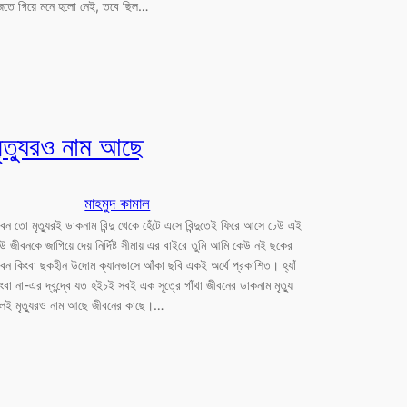
ঁজতে গিয়ে মনে হলো নেই, তবে ছিল…
ৃত্যুরও নাম আছে
মাহমুদ কামাল
বন তো মৃত্যুরই ডাকনাম বিন্দু থেকে হেঁটে এসে বিন্দুতেই ফিরে আসে ঢেউ এই
উ জীবনকে জাগিয়ে দেয় নির্দিষ্ট সীমায় এর বাইরে তুমি আমি কেউ নই ছকের
বন কিংবা ছকহীন উদোম ক্যানভাসে আঁকা ছবি একই অর্থে প্রকাশিত। হ্যাঁ
ংবা না-এর দ্বন্দ্বে যত হইচই সবই এক সূত্রে গাঁথা জীবনের ডাকনাম মৃত্যু
লেই মৃত্যুরও নাম আছে জীবনের কাছে।…