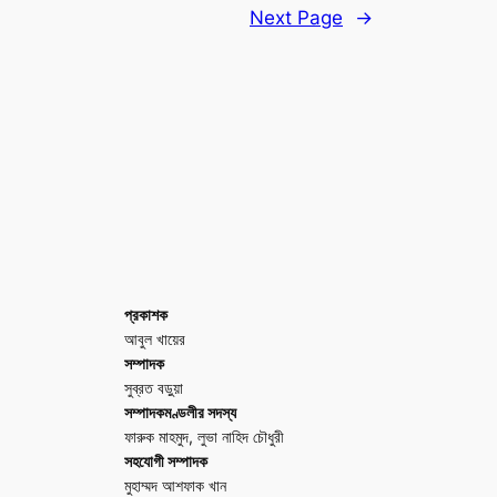
Next Page
→
প্রকাশক
আবুল খায়ের
সম্পাদক
সুব্রত বড়ুয়া
সম্পাদকমণ্ডলীর সদস্য
ফারুক মাহমুদ, লুভা নাহিদ চৌধুরী
সহযোগী সম্পাদক
মুহাম্মদ আশফাক খান