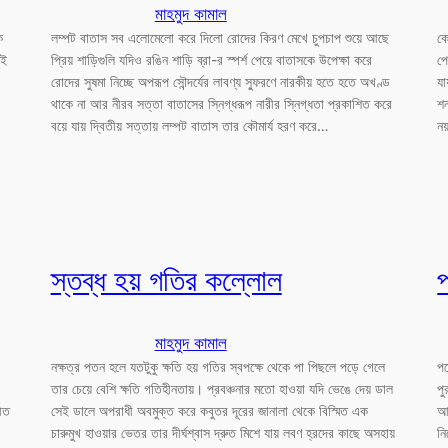
মাহমুদ কামাল
ে
লম্পট বাতাস সব এলোমেলো করে দিলো রোদের কিরণ মেখে চুপচাপ শুয়ে আছে
কে
তই
প্রিয় শাড়িগুলি যদিও রঙিন শাড়ি ব্রা-র স্পর্শ পেয়ে বাতাসকে উপেক্ষা করে
প
রোদের সুষমা নিচ্ছে অপরূপ সৌন্দর্যের লাবণ্য স্ফুরণে নারকীয় হতে হতে অখণ্ড
যা
থাকে না আর নীরব সত্তা বাতাসের স্নিগ্ধরূপ নারীর স্নিগ্ধতা প্রকাশিত করে
শন
বয়ে যায় দ্বিতীয় সত্তায় লম্পট বাতাস তার কৌমার্য হরণ করে…
নয
স্তব্ধ হয় গতির কল্লোল
মাহমুদ কামাল
নক্ষত্র পতন হলে যতটুকু ক্ষতি হয় গতির স্বপক্ষে থেকে পা পিছলে পড়ে গেলে
পথ
তার চেয়ে বেশি ক্ষতি গতিহীনতায়। প্রবঞ্চনার মতো হাওয়া যদি ভেঙে দেয় ডাল
পু
নীত
সেই ডালে অপরাধী অবমুক্ত করে কবুতর দূরের জানালা থেকে বিস্মিত এক
আর
চারুমুখ হাওয়ার ভেতর তার দীর্ঘশ্বাস দ্রুত মিশে যায় লবণ হ্রদের কাছে অসহায়
নি