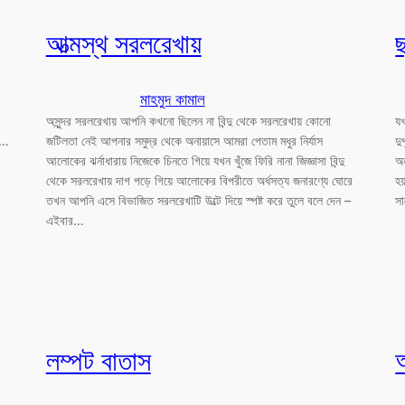
আত্মস্থ সরলরেখায়
ছ
মাহমুদ কামাল
অসুন্দর সরলরেখায় আপনি কখনো ছিলেন না বিন্দু থেকে সরলরেখায় কোনো
যখ
 …
জটিলতা নেই আপনার সমুদ্র থেকে অনায়াসে আমরা পেতাম মধুর নির্যাস
দু
আলোকের ঝর্নাধারায় নিজেকে চিনতে গিয়ে যখন খুঁজে ফিরি নানা জিজ্ঞাসা বিন্দু
অন
থেকে সরলরেখায় দাগ পড়ে গিয়ে আলোকের বিপরীতে অর্ধসত্য জনারণ্যে ঘোরে
হয
তখন আপনি এসে বিভাজিত সরলরেখাটি উল্টে দিয়ে স্পষ্ট করে তুলে বলে দেন –
সা
এইবার…
লম্পট বাতাস