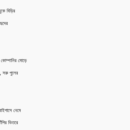
ুকে বিড়ির
হৃদের
 কোম্পানির মোড়ে
, সরু পুলের
বাইপাসে নেমে
াঁপির ভিতরে