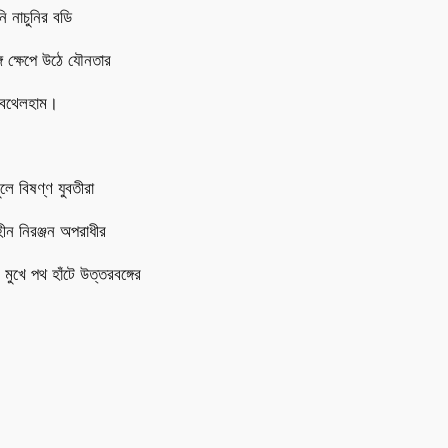
ি নাচুনির বডি
ঙ্গ ক্ষেপে উঠে যৌনতার
বেথেলহাম।
লে বিষণ্ণ যুবতীরা
হীন নিরঞ্জন অপরাধীর
ুখে পথ হাঁটে উত্তরবঙ্গের