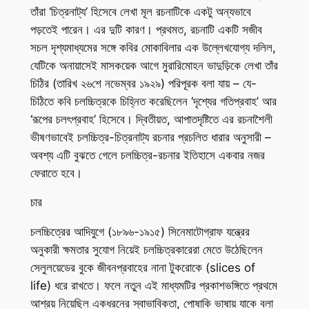
তাঁরা ‘চিত্রনাট্য’ হিসেবে লেখা মূল রচনাটিকে একটু অন্যভাবে
পড়তেই পারেন। এর দুটি কারণ। প্রথমত, রচনাটি একটি সজীব
সচল দৃশ্যমাধ্যমের সঙ্গে কবির মোকাবিলার এক উল্লেখযোগ্য দলিল,
যেটিকে অনায়াসেই মাসকয়েক আগে মুরারিমোহন ভাদুড়িকে লেখা তাঁর
চিঠির (তারিখ ২৬শে নভেম্বর ১৯২৯) পরিপূরক বলা যায় – যে-
চিঠিতে কবি চলচ্চিত্রকে চিহ্নিত করেছিলেন ‘দৃশ্যের গতিপ্রবাহ’ আর
‘রূপের চলৎপ্রবাহ’ হিসেবে। দ্বিতীয়ত, আপাতদৃষ্টিতে এর রচনাশৈলী
ভীষণভাবেই চলচ্চিত্র-চিত্রনাট্য রচনার প্রচলিত ধারার অনুসারী –
অবশ্য এটি বুঝতে গেলে চলচ্চিত্র-রচনার ইতিহাসে একবার নজর
ফেরাতে হবে।
চার
চলচ্চিত্রের আদিযুগে (১৮৯৬-১৯১৫) সিনেমাটোগ্রাফ যন্ত্রের
অনুকারী ক্ষমতার সুযোগ নিয়েই চলচ্চিত্রকারেরা মেতে উঠেছিলেন
সেলুলয়েডের বুকে জীবনপ্রবাহের নানা টুকরোকে (slices of
life) ধরে রাখতে। ফলে নতুন এই মাধ্যমটির প্রকাশভঙ্গিতে প্রথমে
আশ্রয় নিয়েছিল একধরনের স্বাভাবিকতা, পোষাকি ভাষায় যাকে বলা