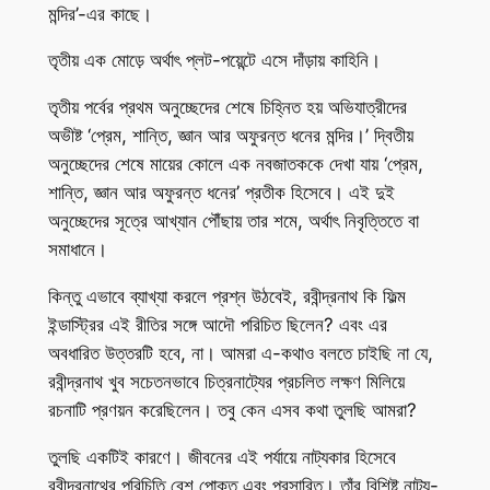
মন্দির’-এর কাছে।
তৃতীয় এক মোড়ে অর্থাৎ প্লট-পয়েন্টে এসে দাঁড়ায় কাহিনি।
তৃতীয় পর্বের প্রথম অনুচ্ছেদের শেষে চিহ্নিত হয় অভিযাত্রীদের
অভীষ্ট ‘প্রেম, শান্তি, জ্ঞান আর অফুরন্ত ধনের মন্দির।’ দ্বিতীয়
অনুচ্ছেদের শেষে মায়ের কোলে এক নবজাতককে দেখা যায় ‘প্রেম,
শান্তি, জ্ঞান আর অফুরন্ত ধনের’ প্রতীক হিসেবে। এই দুই
অনুচ্ছেদের সূত্রে আখ্যান পৌঁছায় তার শমে, অর্থাৎ নিবৃত্তিতে বা
সমাধানে।
কিন্তু এভাবে ব্যাখ্যা করলে প্রশ্ন উঠবেই, রবীন্দ্রনাথ কি ফিল্ম
ইন্ডাস্ট্রির এই রীতির সঙ্গে আদৌ পরিচিত ছিলেন? এবং এর
অবধারিত উত্তরটি হবে, না। আমরা এ-কথাও বলতে চাইছি না যে,
রবীন্দ্রনাথ খুব সচেতনভাবে চিত্রনাট্যের প্রচলিত লক্ষণ মিলিয়ে
রচনাটি প্রণয়ন করেছিলেন। তবু কেন এসব কথা তুলছি আমরা?
তুলছি একটিই কারণে। জীবনের এই পর্যায়ে নাট্যকার হিসেবে
রবীন্দ্রনাথের পরিচিতি বেশ পোক্ত এবং প্রসারিত। তাঁর বিশিষ্ট নাট্য-