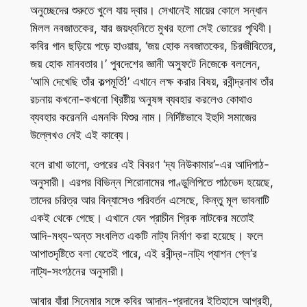
অনুচ্ছেদের শুরুতে খুলে যায় দ্বার। সেখানেই মায়ের কোলে সন্ধান
মিলল নবজাতকের, যার জয়ধ্বনিতে মুখর হলো সেই ভোরের পৃথিবী।
কবির গান ছড়িয়ে পড়ে হাওয়ায়, ‘জয় হোক নবজাতকের, চিরজীবিতের,
জয় হোক মানবতার।’ পুবদেশের জ্ঞানী অস্ফুটে নিজেকে বললেন,
‘আমি দেখেছি তাঁর কল্পমূর্তি!’ এখানে লক্ষ করার বিষয়, রবীন্দ্রনাথ তাঁর
রচনায় কখনো-কখনো খ্রিষ্টীয় অনুষঙ্গ ব্যবহার করলেও কোথাও
ব্যবহার করেননি এমনকি যিশুর নাম। নির্দিষ্টভাবে ইহুদি সমাজের
উল্লেখও নেই এই কাব্যে।
বলে রাখা ভালো, ওপরের এই বিবরণ ‘দ্য নিউকামার’-এর আদিপাঠ-
অনুসারী। এরপর বিভিন্ন শিরোনামের পাণ্ডুলিপিতে পাঠভেদ হয়েছে,
তাদের চরিত্র আর বিন্যাসেও পরিবর্তন এসেছে, কিন্তু মূল ভাবনাটি
একই থেকে গেছে। এখানে যেন প্রাচীন গ্রিক নাটকের মতোই
আদি-মধ্য-অন্ত সংবলিত একটি নাট্য নির্মাণ করা হয়েছে। ফলে
আপাতদৃষ্টিতে বলা যেতেই পারে, এই রবীন্দ্র-নাট্য প্যাশন প্লে’র
নাট্য-সংগঠনের অনুসারী।
আবার যাঁরা সিনেমার সঙ্গে কবির আদান-প্রদানের ইতিহাসে আগ্রহী,