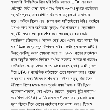
মাঝামাঝি যিশুখ্রিষ্টকে নিয়ে ছবি তৈরির ব্যাপারে UFA-এর সঙ্গে
মোটামুটি একটা বোঝাপড়ায় এলেও হিমাংশু এ-কথা বুঝতে পারছিলেন
যে, ঘটনাপ্রবাহ আর বেশিদিন তাঁর পক্ষে অনুকূল না-ও থাকতে
পারে। কবিকে নিজের এই ধারণার কথা জানিয়েছিলেন উনি। ততদিনে
হিমাংশু কবির সঙ্গে আত্মীয়তার সূত্রেও বাঁধা পড়েছেন। স্নেহভাজন
মানুষটির মনের কথা বুঝে তাঁকে যথাসাধ্য সাহায্য করার চেষ্টা
করেছিলেন রবীন্দ্রনাথ। ‘প্যাশন প্লে’ দেখে এসেই পরের সারাটা দিন
ধরে ‘ফিল্মের জন্যে নতুন টেকনিকে নাটক’ লেখার মূল রহস্য এটাই।
কিন্তু এতকিছু করেও শেষরক্ষা হলো না। ১৯৩০ সালের সেপ্টেম্বর
মাসে অনুষ্ঠিত সাধারণ নির্বাচনে নাৎসিরা সরকারে আসতে না পারলেও
রাজনৈতিক ক্ষেত্রে তাদের ক্ষমতা আরো সংহত হলো। এরই সুযোগ
নিয়ে UFA-র সাংগঠনিক কাঠামোকে ঢেলে সাজালো তারা। তাদের
আক্রমণের লক্ষ্য ছিলেন বিশেষ করে সেইসব মানুষ, যাঁরা ইহুদি।
উনিশশো বিশের দশকে প্রায় পুরোটা সময় টঋঅ-য় যিনি ছিলেন
প্রযোজনা-অধ্যক্ষ, সেই এরিক পোমারকে প্রথমেই ঠুঁটো জগন্নাথ
করে দিলো নাৎসিরা। ড. নিকোলাস কাউফমান অবশ্য চাকরি এবং
প্রাণ বাঁচাতে টিকে গেলেন নাৎসিদের সঙ্গে আপস করে। হিমাংশু