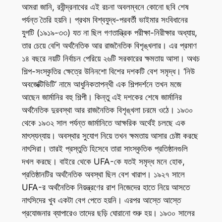
আমরা জানি, রবীন্দ্রনাথের এই রচনা অবলম্বনে কোনো ছবি শেষ
পর্যন্ত তৈরি হয়নি। প্রথম বিশ্বযুদ্ধ-পরবর্তী ভাইমার সংবিধানের
যুগটি (১৯১৯-৩৩) যত না ছিল গণতান্ত্রিক পরীক্ষা-নিরীক্ষার অধ্যায়,
তার চেয়ে বেশি অর্থনৈতিক আর রাজনৈতিক বিশৃঙ্খলার। এর প্রমাণ
১৪ বছরে নয়টি নির্বাচন পেরিয়ে ২৬টি সরকারের ক্ষমতায় আসা। অথচ
শিল্প-সংস্কৃতির ক্ষেত্রে উনিনশো বিশের দশকটি বেশ সমৃদ্ধ। ‘নিউ
অবজেক্টিভিটি’ নামে আধুনিকতাপন্থী এক শিল্পদর্শনে তখন মজে
আছেন জার্মানির বহু শিল্পী। কিন্তু এই দশকের শেষে জার্মানির
অর্থনৈতিক দুরবস্থা আর রাজনৈতিক বিশৃঙ্খলা চরমে ওঠে। ১৯৩০
থেকে ১৯৩২ সাল পর্যন্ত জার্মানিতে আক্ষরিক অর্থেই চলছে এক
মাৎস্যন্যায়। অবস্থার সুযোগ নিয়ে তখন ক্ষমতায় আসার চেষ্টা করছে
নাৎসিরা। তারই প্রস্তুতি হিসেবে তারা সাংস্কৃতিক প্রতিষ্ঠানগুলি
দখল করছে। বাইরে থেকে UFA-কে যতই সমৃদ্ধ মনে হোক,
প্রতিষ্ঠানটির অর্থনৈতিক অবস্থা ছিল বেশ খারাপ। ১৯২৭ সালে
UFA-র অর্থনৈতিক নিয়ন্ত্রণের রাশ নিজেদের হাতে নিয়ে আসতে
নাৎসিদের খুব একটা বেগ পেতে হয়নি। এরপর আস্তে আস্তে
প্রযোজনার ব্যাপারেও তাদের ছড়ি ঘোরানো শুরু হয়। ১৯৩০ সালের