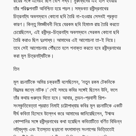
রায়ের সঙ্গে এঁদেরই ছিল বেশি সখ্য। মুরুব্বিদের এই হাল হওয়ায়
তাঁর পরিকল্পনাটি অনিশ্চিত হয়ে পড়ল। সম্ভবত রবীন্দ্রনাথের
চিত্রনাট্য অবলম্বনে কোনো ছবি তৈরি না-হওয়ার সেসবই প্রকৃত
কারণ। কিন্তু যিশুজীবনী নিয়ে যেরকম ছবি হিমাংশু রায় তৈরি করতে
চেয়েছিলেন, এই রবীন্দ্র-চিত্রনাট্য অবলম্বনে সেরকম কোনো ছবি
তৈরি করাও ছিল দুঃসাধ্য। আমাদের এই আলোচনা তা-ই নিয়ে।
তবে সেই আলোচনায় পৌঁছতে হলে শনাক্ত করতে হবে রবীন্দ্রনাথের
করা মূল চিত্রনাট্যটিকে।
তিন
মূল রচনাটিকে অমিয় চক্রবর্তী বলেছিলেন, ‘নতুন রকম টেকনিকে
ফিল্মের জন্যে নাটক।’ সেই সময়ে কবির সঙ্গেই ছিলেন উনি, ফলে
তাঁর কথায় গুরুত্ব দিতে হবে। আবার, লন্ডন-প্রবাসী শিল্প-
সংস্কৃতিবেত্তা প্রয়াত নিমাই চট্টোপাধ্যায় কবির মূল রচনাটিকে একটি
দীর্ঘ কবিতা হিসেবে উল্লেখ করে আমাদের জানিয়েছিলেন, ‘টঋঅ
কোম্পানির সঙ্গে রবীন্দ্রনাথের কথা হয়েছিল কবিতাটিতে বর্ণিত বিভিন্ন
নাট্যদৃশ্য এবং ইতস্তত ছড়ানো যৎসামান্য সংলাপের ভিত্তিতেই