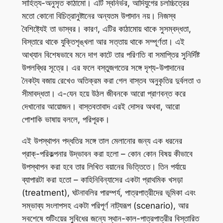
সাহিত্য-অনুসৃত কাঠামো। এটি স্বনির্ভর, আদিযুগের চলচ্চিত্রের
মতো কোনো বিচিত্রানুষ্টানের অন্যতম উপাদান নয়। নিজস্ব
বৈশিষ্ট্যেই তা ভাস্বর। কারণ, এটির কাঠামোয় থাকে সুসম্বদ্ধতা,
বিস্তারে থাকে যুক্তিশৃঙ্খলা আর সত্তায় থাকে সম্পূর্ণতা। এই
আখ্যান বিশেষভাবে মনে দাগ কাটে তার পরিণতি বা সমাপ্তির সুনির্দিষ্ট
উপলব্ধির সূত্রে। এর ফলে বস্তুজগতের সঙ্গে দৃশ্য-উপাদানের
নৈকট্য বজায় রেখেও অতিক্রম করা গেল বাস্তব অনুকৃতির দুর্বলতা ও
সীমাবদ্ধতা। এ-যেন হয়ে উঠল জীবনকে আরো প্রাণবন্ত করে
দেখানোর আয়োজন। বাস্তবতাবাদ এরই দোসর অথবা, আরো
পোশাকি ভাষায় বললে, পরিপূরক।
এই উপস্থাপন পদ্ধতির সঙ্গে তাল মেলানোর জন্য এক ধরনের
প্রাক্‌-পরিকল্পনার উদ্ভাবন করা হলো – কোন‌ কোন‌ বিষয় কীভাবে
উপস্থাপন করা হবে তার লিখিত বয়ানের ভিত্তিতে। তিন পর্যায়ে
ব্যাপারটা করা হতো – কাহিনিবিন্যাসের একটা প্রাথমিক খসড়া
(treatment), ঘটনাবলির পারম্পর্য, পাত্রপাত্রীদের ভূমিকা এবং
সম্ভাব্য সংলাপসহ একটা পরিপূর্ণ নাট্যরূপ (scenario), আর
সবশেষে শুটিংয়ের সুবিধের জন্যে স্থান-কাল-পাত্রপাত্রীর বিস্তারিত