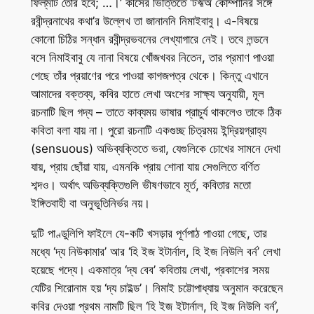
ফিল্‌মটি তৈরি হবে; …।’ কীসের ভিত্তিতে ‘টঋঅ কোম্পানির সঙ্গে
রবীন্দ্রনাথের কথা’র উল্লেখ তা জানাননি নিমাইবাবু। এ-বিষয়ে
কোনো চিঠির সন্ধান রবীন্দ্রভবনের লেখ্যাগারে নেই। তবে লন্ডনে
বসে নিমাইবাবু যে নানা বিষয়ে খোঁজখবর নিতেন, তার প্রমাণ পাওয়া
গেছে তাঁর প্রয়াণের পরে পাওয়া কাগজপত্র থেকে। কিন্তু এখানে
আমাদের বক্তব্য, কবির হাতে লেখা অংশের সাক্ষ্য অনুযায়ী, মূল
রচনাটি ছিল গদ্য – তাতে কাব্যময় ভাষার প্রাচুর্য থাকলেও তাকে ঠিক
কবিতা বলা যায় না। পুরো রচনাটি একগুচ্ছ চিত্রময় ইন্দ্রিয়গ্রাহ্য
(sensuous) অভিব্যক্তিতে ভরা, যেগুলিকে চোখের সামনে দেখা
যায়, প্রায় ছোঁয়া যায়, এমনকি প্রায় শোনা যায় সেগুলিতে বর্ণিত
শব্দও। অর্থাৎ অভিব্যক্তিগুলি ভীষণভাবে মূর্ত, কবিতার মতো
ইঙ্গিতবাহী বা অনুভূতিনির্ভর নয়।
দুটি পাণ্ডুলিপি ফাইলে যে-কটি খসড়ার পূর্ণপাঠ পাওয়া গেছে, তার
মধ্যে ‘দ্য নিউকামার’ আর ‘হি ইজ ইটার্নাল, হি ইজ নিউলি বর্ন’ লেখা
হয়েছে গদ্যে। একমাত্র ‘দ্য বেব’ কবিতায় লেখা, প্রকাশের সময়
যেটির শিরোনাম হয় ‘দ্য চাইল্ড’। নিমাই চট্টোপাধ্যায় অনুমান করেছেন
কবির দেওয়া প্রথম নামটি ছিল ‘হি ইজ ইটার্নাল, হি ইজ নিউলি বর্ন’,