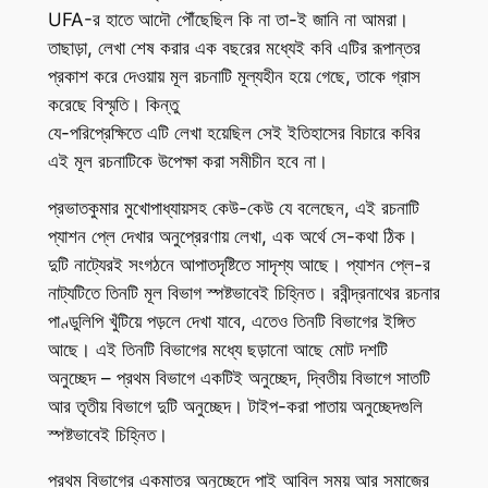
UFA-র হাতে আদৌ পৌঁছেছিল কি না তা-ই জানি না আমরা।
তাছাড়া, লেখা শেষ করার এক বছরের মধ্যেই কবি এটির রূপান্তর
প্রকাশ করে দেওয়ায় মূল রচনাটি মূল্যহীন হয়ে গেছে, তাকে গ্রাস
করেছে বিস্মৃতি। কিন্তু
যে-পরিপ্রেক্ষিতে এটি লেখা হয়েছিল সেই ইতিহাসের বিচারে কবির
এই মূল রচনাটিকে উপেক্ষা করা সমীচীন হবে না।
প্রভাতকুমার মুখোপাধ্যায়সহ কেউ-কেউ যে বলেছেন, এই রচনাটি
প্যাশন প্লে দেখার অনুপ্রেরণায় লেখা, এক অর্থে সে-কথা ঠিক।
দুটি নাট্যেরই সংগঠনে আপাতদৃষ্টিতে সাদৃশ্য আছে। প্যাশন প্লে-র
নাট্যটিতে তিনটি মূল বিভাগ স্পষ্টভাবেই চিহ্নিত। রবীন্দ্রনাথের রচনার
পাণ্ডুলিপি খুঁটিয়ে পড়লে দেখা যাবে, এতেও তিনটি বিভাগের ইঙ্গিত
আছে। এই তিনটি বিভাগের মধ্যে ছড়ানো আছে মোট দশটি
অনুচ্ছেদ – প্রথম বিভাগে একটিই অনুচ্ছেদ, দ্বিতীয় বিভাগে সাতটি
আর তৃতীয় বিভাগে দুটি অনুচ্ছেদ। টাইপ-করা পাতায় অনুচ্ছেদগুলি
স্পষ্টভাবেই চিহ্নিত।
প্রথম বিভাগের একমাত্র অনুচ্ছেদে পাই আবিল সময় আর সমাজের