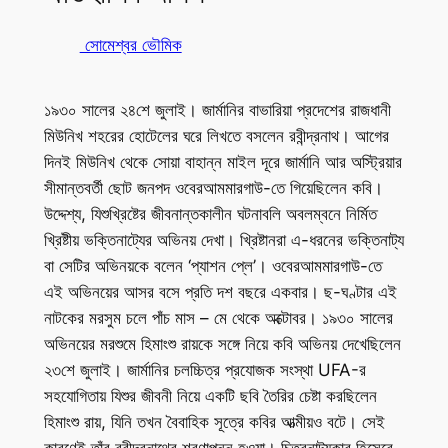
সোমেশ্বর ভৌমিক
১৯৩০ সালের ২৪শে জুলাই। জার্মানির বাভারিয়া প্রদেশের রাজধানী
মিউনিখ শহরের হোটেলের ঘরে লিখতে বসলেন রবীন্দ্রনাথ। আগের
দিনই মিউনিখ থেকে সোয়া বাহান্ন মাইল দূরে জার্মানি আর অস্ট্রিয়ার
সীমান্তবর্তী ছোট জনপদ ওবেরআমমারগাউ-তে গিয়েছিলেন কবি।
উদ্দেশ্য, যিশুখ্রিষ্টের জীবনান্তকালীন ঘটনাবলি অবলম্বনে নির্মিত
খ্রিষ্টীয় ভক্তিনাট্যের অভিনয় দেখা। খ্রিষ্টানরা এ-ধরনের ভক্তিনাট্য
বা সেটির অভিনয়কে বলেন ‘প্যাশন প্লে’। ওবেরআমমারগাউ-তে
এই অভিনয়ের আসর বসে প্রতি দশ বছরে একবার। ছ-ঘণ্টার এই
নাটকের মরসুম চলে পাঁচ মাস – মে থেকে অক্টোবর। ১৯৩০ সালের
অভিনয়ের মরশুমে হিমাংশু রায়কে সঙ্গে নিয়ে কবি অভিনয় দেখেছিলেন
২৩শে জুলাই। জার্মানির চলচ্চিত্র প্রযোজক সংস্থা UFA-র
সহযোগিতায় যিশুর জীবনী নিয়ে একটি ছবি তৈরির চেষ্টা করছিলেন
হিমাংশু রায়, যিনি তখন বৈবাহিক সূত্রে কবির আত্মীয়ও বটে। সেই
কারণেই তাঁর রবীন্দ্রনাথের শরণাপন্ন হওয়া। চিত্রনাট্যকার হিসেবে