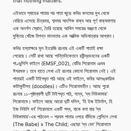
that nothing matters.
এইভাবে প্যাডের পাতার পর পাতা জুড়ে কবির কলমের মুখ থেকে
বেরিয়ে এসেছে চিত্রময়, শব্দময় আংশিক বাক্য আর পূর্ণ বাক্যমালার
এক অনর্গল স্রোত, তৈরি হয়েছে আবিল সময়ের যন্ত্রণা থেকে
মুক্তির খোঁজে বিপন্ন মানবতার এক আত্মিক অভিযাত্রার আখ্যান।
কবির হস্তাক্ষরে মূল ইংরেজি রচনার এই একটি পাতাই রক্ষা
পেয়েছে। সেটি রাখা আছে শান্তিনিকেতনে রবীন্দ্রভবনের একটি
পাণ্ডুলিপি ফাইলে (EMSF_002), যেটির শিরোনাম ঞযব
ঈযরষফ। তবে হাতে লেখা এই রচনার কোনো শিরোনাম নেই। এই
পাতারই একটি টাইপধৃত পাঠ আছে ওই ফাইলে, কবির আলঙ্কারিক
কাটাকুটিসহ (doodles)। এটিও শিরোনামহীন। আছে পুরো
রচনার ১১-পৃষ্ঠাব্যাপী দুটি টাইপধৃত পাঠ, গদ্যে, ‘দ্য নিউকামার’
শিরোনামে। ফাইলে আছে আরো দুটি দলিল, ‘হি ইজ ইটার্নাল, হি
ইজ নিউলি বর্ন’ শিরোনামে একটি গদ্য, যাকে বলা যায় ‘দ্য
নিউকামার’-এর পাঠভেদ – প্রথম পাতার ওপরে বাঁদিকে পেন্সিলে লেখা
(The Babe) x The Child; এছাড়া ‘দ্য বেব’ শিরোনামে