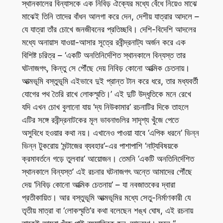
স্থানকালের বিন্যাসকে এক নিবিড় ঐক্যের মধ্যে বেঁধে নিয়েও মাঝে
মাঝেই তিনি তাদের বাঁধন আলগা করে দেন, দেশীয় যাত্রার আদলে –
যে যাত্রা তাঁর চোখে জনজীবনের প্রতিচ্ছবি। দেশি-বিদেশি আদলের
মধ্যে অনায়াস যাওয়া-আসার সূত্রে রবীন্দ্রনাট্য অর্জন করে এক
বিশিষ্ট চরিত্র – ‘একটি অনতিনির্দেশিত স্থানকালে বিন্যস্ত তার
ঘটনাজগৎ, কিন্তু সে পৌঁছে দেয় নিবিড় কোনো আত্মিক চেতনায়।
আত্মভূমি বস্তুভূমি এইভাবে দুই প্রান্ত টান করে ধরে, তার মধ্যবর্তী
যোগের পথ তৈরি রাখে লোকস্মৃতি।’ এই দুটি উদ্ধৃতিকে মনে রেখে
যদি এখন চোখ বুলানো যায় ‘দ্য নিউকামার’ রচনাটির দিকে তাহলে
এটির সঙ্গে রবীন্দ্রনাটকের মূল ভাবনাগুলির সাদৃশ্য খুঁজে পেতে
অসুবিধে হওয়ার কথা নয়। এখানেও পাওয়া যাবে ‘এপিক ধরনে’ ভিন্ন
ভিন্ন টুকরোয় ‘মন্টাজের ব্যবহার’-এর পাশাপাশি ‘নাট্যবিষয়কে
ক্রমাবর্তনে গড়ে তুলবার’ আয়োজন। তেমনি ‘একটি অনতিনির্দেশিত
স্থানকালে বিন্যস্ত’ এই রচনার ঘটনাজগৎ অন্তে আমাদের পৌঁছে
দেয় ‘নিবিড় কোনো আত্মিক চেতনায়’ – যা নবজাতকের দ্বারা
প্রতীকায়িত। আর বস্তুভূমি আত্মভূমির মধ্যে সেতু-নির্মাণকারী যে
তৃতীয় মাত্রা বা ‘লোকস্মৃতি’র কথা বলেছেন শঙ্খ ঘোষ, এই রচনায়