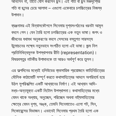
আনলেন না, তাতে যোগ করলেন ছন্দ। এই গতি বা ছন্দ মঞ্চদৃশ্যের
গতি বা ছন্দের চেয়ে আলাদা – এগুলো একেবারে চলচ্চিত্রের নিজস্ব
উপাদান।
ব্যঞ্জনাময় এই বিন্যাসকৌশলে সিনেমায় দৃশ্যসংগঠনের ধরনটা আমূল
বদলে গেল। যেন তৈরি হলো চলচ্চিত্রের এক নতুন ভাষা। জগৎ ও
জীবনের যথাযথ অনুকরণের বদলে সেসবের বস্তুগত সারসত্য
উন্মোচনের লক্ষ্যে নতুনভাবে সংগঠিত হলো এই ভাষা। জন্ম নিল
প্রতিনিধিত্বমূলক উপস্থাপনার রীতি (representation)।
বিষয়বস্তুর নাটকীয় উপাদানকে তা আরও অর্থপূর্ণ করে তুলল।
এর অল্পদিনের মধ্যেই হলিউডের ব্যবসায়িক প্রয়োজনে কাহিনিচিত্রের
মৌলিক কাঠামোটি সম্পূর্ণ করতে কথাসাহিত্যের আদলে অপরিহার্য হয়ে
উঠল সুপরিকল্পিত একটি আখ্যানের নির্মাণ। এই আখ্যান আদি-
মধ্য-অন্তযুক্ত একটি নিটোল উপস্থাপনা। কথাসাহিত্যের মধ্যে
যেমন থাকে অধ্যায়, অনুচ্ছেদ, পরিচ্ছেদ অথবা নাট্যসাহিত্যের
ক্ষেত্রে যেমন দৃশ্য, অঙ্ক, তেমনি সিনেমাতেও এলো শট, সিন,
সিকোয়েন্সের বিভাজন। এভাবেই সিনেমায় প্রথম তৈরি হলো এক