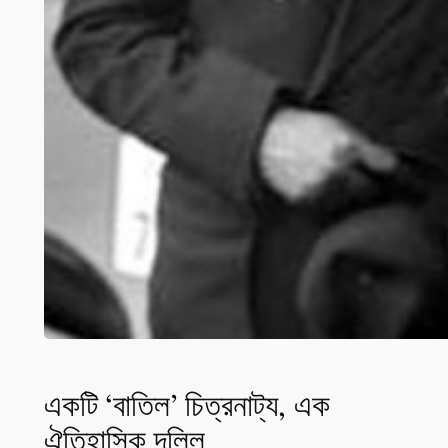
একটি ‘বাতিল’ চিত্রনাট্য, এক
ঐতিহাসিক দলিল