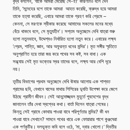
বৃদ্ধ বললেন, ‘যাকে আমরা মেরেছি সে-ই!’ কারণটাও বলে দেন
তিনি, ‘সন্দেহের বশে তাকে আমরা আহত করেছি, ক্রুদ্ধ হয়ে আমরা
তাকে হত্যা করেছি, এবারে আমরা তাকে গ্রহণ করি প্রেমে –
কেননা, সে মরণকে স্বীকার করেছে আমাদের সকলের মনের মধ্যে
বেঁচে থাকবে বলে, সে মৃত্যুহীন’। সপ্তম অনুচ্ছেদে দেখি যাত্রা শুরু
হলো নতুনভাবে, উদ্দেশ্যও নির্ধারিত হলো নতুন করে। এবারের লক্ষ্য
‘প্রেম, শান্তি, জ্ঞান, আর অফুরন্ত ধনের মন্দির’। মৃত সঙ্গীর স্মৃতিতে
অনুপ্রাণিত হয়ে তারা জয় করে পথের সব কষ্ট, সব বাধা। এক
সন্ধ্যায় সেই মৃত ভক্তের স্বর তাদের বলে, লক্ষ্য আর বেশি দূরে
নয়।
তৃতীয় বিভাগের প্রথম অনুচ্ছেদে দেখি ঊষার আলোয় এক শাশ্বত
গ্রামের ছবি, যেখানে ঘাসের মাথায় শিশিরের দ্যুতি উপেক্ষা করে জেগে
উঠছে গ্রামীণ জীবন। সেই আনন্দোজ্জ্বল মুহূর্তে পুবদেশের বৃদ্ধ
জানালেন তাঁর দেখা স্বপ্নের কথা। বার্তা দিলেন যাত্রা শেষের।
কিন্তু সেই গ্রামে কোথায় পাওয়া যাবে পরিপূর্ণতার মন্দির? কী ধন
পাওয়া যাবে সেখানে? সামনে পথের ধারে এক ফোয়ারার পাশে কুঞ্জঘেরা
এক পর্ণকুটির। দলভুক্ত কবি বলে ওঠে, ‘মা, দ্বার খোলো।’ দ্বিতীয়