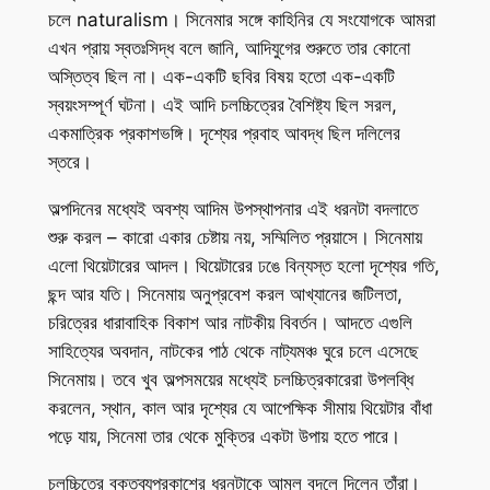
চলে naturalism। সিনেমার সঙ্গে কাহিনির যে সংযোগকে আমরা
এখন প্রায় স্বতঃসিদ্ধ বলে জানি, আদিযুগের শুরুতে তার কোনো
অস্তিত্ব ছিল না। এক-একটি ছবির বিষয় হতো এক-একটি
স্বয়ংসম্পূর্ণ ঘটনা। এই আদি চলচ্চিত্রের বৈশিষ্ট্য ছিল সরল,
একমাত্রিক প্রকাশভঙ্গি। দৃশ্যের প্রবাহ আবদ্ধ ছিল দলিলের
স্তরে।
অল্পদিনের মধ্যেই অবশ্য আদিম উপস্থাপনার এই ধরনটা বদলাতে
শুরু করল – কারো একার চেষ্টায় নয়, সম্মিলিত প্রয়াসে। সিনেমায়
এলো থিয়েটারের আদল। থিয়েটারের ঢঙে বিন্যস্ত হলো দৃশ্যের গতি,
ছন্দ আর যতি। সিনেমায় অনুপ্রবেশ করল আখ্যানের জটিলতা,
চরিত্রের ধারাবাহিক বিকাশ আর নাটকীয় বিবর্তন। আদতে এগুলি
সাহিত্যের অবদান, নাটকের পাঠ থেকে নাট্যমঞ্চ ঘুরে চলে এসেছে
সিনেমায়। তবে খুব অল্পসময়ের মধ্যেই চলচ্চিত্রকারেরা উপলব্ধি
করলেন, স্থান, কাল আর দৃশ্যের যে আপেক্ষিক সীমায় থিয়েটার বাঁধা
পড়ে যায়, সিনেমা তার থেকে মুক্তির একটা উপায় হতে পারে।
চলচ্চিত্রে বক্তব্যপ্রকাশের ধরনটাকে আমূল বদলে দিলেন তাঁরা।