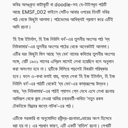
কবির অলঙ্কৃত কাটাকুটি বা doodle-সহ যে-টাইপধৃত পাঠটি
আছে EMSF_002 ফাইলে সেটিও আবার ওপরের তিনটি নথির
পাঠ থেকে কিছুটা আলাদা। পাঠভেদের আধিক্যই প্রমাণ করে এটিই
আদি রচনা।
‘হি ইজ ইটার্নাল, হি ইজ নিউলি বর্ন’-এর তুলনীয় অংশের পাঠ ‘দ্য
নিউকামার’-এর তুলনীয় অংশের পাঠের থেকে অনেকটাই আলাদা।
এটির বরং কিছুটা মিল আছে ‘দ্য বেব’ নামের কবিতার তুলনীয় অংশের
সঙ্গে, যেটি ১৯৩১ সালের এপ্রিল মাসেই লেখা হয়েছিল বলে অনুমান
করা অসংগত হবে না। দুটিকে মিলিয়ে পড়লেই বিষয়টা পরিষ্কার
হবে। ফলে এ-কথা বলাই যায়, গদ্যে লেখা ‘হি ইজ ইটার্নাল, হি ইজ
নিউলি বর্ন’-এর পাঠটি থেকেই ‘দ্য বেব’-এর কাব্যরূপের উদ্ভব।
আর, ‘দ্য নিউকামার’-এর পাঠই প্যাশন প্লে দেখে এসে লেখা রচনার
আদিরূপ থেকে জন্ম নেওয়া অমিয় চক্রবর্তী-কথিত ‘নতুন রকম
টেকনিকে ফিল্মের জন্যে নাটক’-এর পাঠ।
এটিকে সরকারি বা অনুমোদিত রবীন্দ্র-রচনাভাণ্ডারের অংশ হিসেবে
ধরা হয় না। এর প্রধান কারণ, এটি একটি ‘বাতিল’ রচনা। লেখাটি