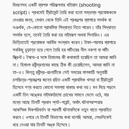
বিবরণসহ একটি ব্যাপক পরিকল্পনার খতিয়ান (shooting
script)। প্রথমেই ট্রিটমেন্ট তৈরি করা হতো সম্ভাব্য প্রযোজককে
দেওয়ার জন্য, যেখান থেকে তিনি এই প্রকল্পের ব্যাপারে সদর্থক বা
নঞর্থক, যে-কোনো প্রাথমিক সিদ্ধান্ত নিতে পারেন। তাঁর সিদ্ধান্ত
সদর্থক হলে, তবেই তৈরি করা হয় নাট্যরূপ অথবা সিনারিও। এর
ভিত্তিতেই প্রযোজক আর্থিক সংস্থান করেন। টাকা-পয়সার ব্যাপারে
সবকিছু চূড়ান্ত হয়ে গেলে তৈরি হয় শুটিংয়ের নীল নকশা বা শুটিং
স্ক্রিপ্ট। টঋঅ-র সঙ্গে হিমাংশুর কী কথাবার্তা হয়েছিল তা আমরা জানি
না। হিমাংশু রবীন্দ্রনাথের কাছে ঠিক কী চেয়েছিলেন, আমরা জানি না
তা-ও। কিন্তু রবীন্দ্র-রচনাটিকে সেই সময়ের মাপকাঠি অনুযায়ী
চলচ্চিত্র-প্রকল্পের জন্যে রচিত একটি প্রাথমিক খসড়া বা ট্রিটমেন্ট
হিসেবে গণ্য করতে কোনো সমস্যা থাকার কথা নয়। মন দিয়ে পড়লে
একটি তিন অঙ্কের নাট্যকাঠামো চোখের সামনে ভেসে ওঠে, যার
মধ্যে আছে তিনটি প্রধান প্লট-পয়েন্ট, অর্থাৎ ঘটনাপরম্পরার
আকস্মিক দিকপরিবর্তন যা পরবর্তী ঘটনাবলিকে নতুন খাতে প্রবাহিত
করবে। ওপরে যে তিনটি বিভাগের কথা বলেছি আমরা, সেগুলিকেই
ধরে নেওয়া যায় তিনটি অঙ্ক হিসেবে।