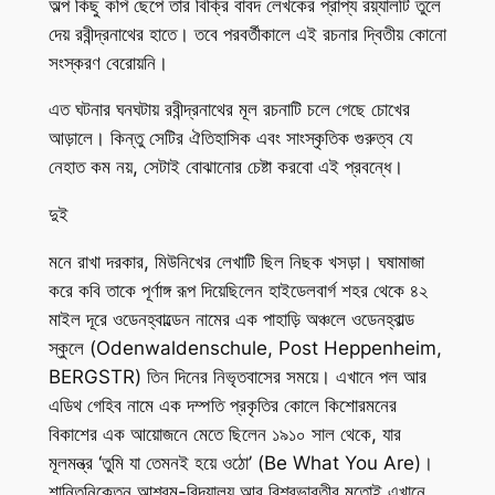
অল্প কিছু কপি ছেপে তার বিক্রি বাবদ লেখকের প্রাপ্য রয়্যালটি তুলে
দেয় রবীন্দ্রনাথের হাতে। তবে পরবর্তীকালে এই রচনার দ্বিতীয় কোনো
সংস্করণ বেরোয়নি।
এত ঘটনার ঘনঘটায় রবীন্দ্রনাথের মূল রচনাটি চলে গেছে চোখের
আড়ালে। কিন্তু সেটির ঐতিহাসিক এবং সাংস্কৃতিক গুরুত্ব যে
নেহাত কম নয়, সেটাই বোঝানোর চেষ্টা করবো এই প্রবন্ধে।
দুই
মনে রাখা দরকার, মিউনিখের লেখাটি ছিল নিছক খসড়া। ঘষামাজা
করে কবি তাকে পূর্ণাঙ্গ রূপ দিয়েছিলেন হাইডেলবার্গ শহর থেকে ৪২
মাইল দূরে ওডেনহ্বাল্ডেন নামের এক পাহাড়ি অঞ্চলে ওডেনহ্বাল্ড
স্কুলে (Odenwaldenschule, Post Heppenheim,
BERGSTR) তিন দিনের নিভৃতবাসের সময়ে। এখানে পল আর
এডিথ গেহিব নামে এক দম্পতি প্রকৃতির কোলে কিশোরমনের
বিকাশের এক আয়োজনে মেতে ছিলেন ১৯১০ সাল থেকে, যার
মূলমন্ত্র ‘তুমি যা তেমনই হয়ে ওঠো’ (Be What You Are)।
শান্তিনিকেতন আশ্রম-বিদ্যালয় আর বিশ্বভারতীর মতোই এখানে