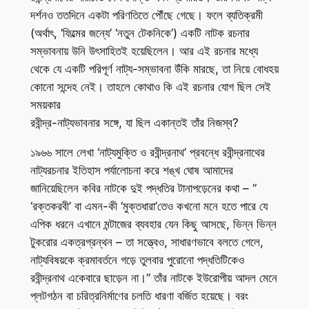
দর্শনও ততদিনে একটা পরিণতিতে পৌঁছে গেছে। ফলে ব্যতিক্রমী
(অর্থাৎ, ‘ফিল্মের জন্যে’ ‘নতুন টেকনিকে’) একটি নাটক রচনার
সম্ভাবনায় উনি উৎসাহিতই হয়েছিলেন। আর এই রচনার মধ্যে
থেকে যে একটি পরিপূর্ণ নাট্য-সম্ভাবনা উঁকি মারছে, তা নিয়ে বোধহয়
কোনো সন্দেহ নেই। তাহলে কোথাও কি এই রচনার যোগ ছিল সেই
সময়কার
রবীন্দ্র-নাট্যভাবনার সঙ্গে, যা ছিল একান্তই তাঁর নিজস্ব?
১৯৬৬ সালে লেখা ‘নাট্যমুক্তি ও রবীন্দ্রনাথ’ প্রবন্ধে রবীন্দ্রনাথের
নাট্যরচনার ইতিহাস পর্যালোচনা করে শঙ্খ ঘোষ আমাদের
জানিয়েছিলেন কবির নাটকে দুই পদ্ধতির টানাপড়েনের কথা – ‘‘
‘রক্তকরবী’ বা এমন-কী ‘মুক্তধারা’তেও কখনো মনে হতে পারে যে
এপিক ধরনে এখানে মন্টাজের ব্যবহার যেন কিছু আসছে, ভিন্ন ভিন্ন
টুকরোর একত্রগ্রন্থন – তা সত্ত্বেও, সাধারণভাবে বলতে গেলে,
নাট্যবিষয়কে ক্রমাবর্তনে গড়ে তুলবার পুরোনো পদ্ধতিটিকেও
রবীন্দ্রনাথ একেবারে ছাড়েন না।” তাঁর নাটকে ইউরোপীয় আদল মেনে
প্লটগঠন বা চরিত্রনির্মাণের চলতি ধারণা বর্জিত হয়েছে। বরং