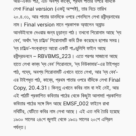
আর-একটি পাঠ, এটি অবশ্য কাব্যে, প্রথম পাতার ওপরে বাঁদিকে
লেখা Final version (একটু অস্পষ্ট), তার নিচে তারিখ
২০.৪.৩১, আর পাতার ডানদিকে ওপরে পেনসিলে লেখা রবীন্দ্রনাথের
নাম। Final version মানে প্রকাশক অ্যালেন অ্যান্ড
আনউইনকে দেওয়ার জন্য চূড়ান্ত পাঠ। তখনো শিরোনাম আছে ‘দ্য
বেব’, অর্থাৎ ‘দ্য চাইল্ড’ শিরোনামটি কবি ঠিক করেছেন ছাপার সময়।
‘দ্য চাইল্ড’-সংক্রান্ত আরো একটি পাণ্ডুলিপি ফাইল আছে
রবীন্দ্রভবনে – RBVBMS_223। এতে পরপর সাজানো আছে
হাতে লেখা কাব্য ‘দ্য বেব’ শিরোনামে, ‘দ্য নিউকামার’-এর টাইপধৃত
পাঠ, গদ্যে, অবশ্য শিরোনামটি এখানে হাতে লেখা, আর ‘দ্য বেব’-
এর টাইপধৃত পাঠ, কাব্যে, প্রথম পাতার ওপরে বাঁদিকে লেখা Final
Copy, 20.4.31। কিন্তু এখানে কবির নাম বা সই নেই, আর
এই পাঠটি প্রকাশিত কবিতার পাঠের থেকে কিছুটা আলাদা! প্রকাশিত
কবিতার পাঠের সঙ্গে মিল আছে EMSF_002 ফাইলে রাখা
নথিটির, যেটিতে কবির নাম লেখা আছে। এই এত নথি তৈরি হয়েছে
১৯৩০ সালের ২৪শে জুলাই থেকে ১৯৩১ সালের ২০শে এপ্রিল
পর্যন্ত।