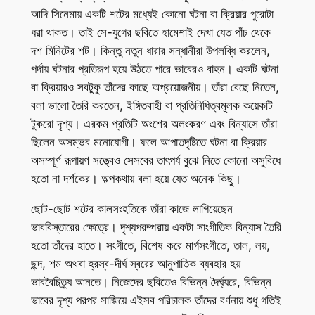
আদি সিনেমায় একটি শটের মধ্যেই কোনো ঘটনা বা ক্রিয়ার পুরোটা
ধরা থাকত। তাই সে-যুগের ছবিতে হামেশাই দেখা যেত পাঁচ থেকে
দশ মিনিটের শট। কিন্তু নতুন ধারার সন্ধানীরা উপলব্ধি করলেন,
পর্দায় ঘটনার প্রতিরূপ হয়ে উঠতে পারে ভাবেরও বাহন। একটি ঘটনা
বা ক্রিয়ারও সবটুকু তাঁদের কাছে অপ্রয়োজনীয়। তাঁরা বেছে নিতেন,
বলা ভালো তৈরি করতেন, ইঙ্গিতবাহী বা প্রতিনিধিত্বমূলক কয়েকটি
টুকরো দৃশ্য। এরকম প্রতিটি অংশের অলংকরণ এবং বিন্যাসে তাঁরা
ছিলেন অসম্ভব মনোযোগী। ফলে আপাতদৃষ্টিতে ঘটনা বা ক্রিয়ার
অসম্পূর্ণ রূপায়ণ সত্ত্বেও সেসবের তাৎপর্য বুঝে নিতে কোনো অসুবিধে
হতো না দর্শকের। অল্পকথায় বলা হয়ে যেত অনেক কিছু।
ছোট-ছোট শটের কালসংহতিকে তাঁরা কাজে লাগিয়েছেন
ভাববিস্তারের ক্ষেত্রে। দৃশ্যপরম্পরায় একটা সাংগীতিক বিন্যাস তৈরি
হতো তাঁদের হাতে। সংগীতে, বিশেষ করে মার্গসংগীতে, তাল, লয়,
ছন্দ, শম অথবা হ্রস্ব-দীর্ঘ স্বরের আনুপাতিক ব্যবহার হয়
ভাববৈচিত্র্য আনতে। নিজেদের ছবিতেও বিভিন্ন দৈর্ঘ্যরে, বিভিন্ন
ভাবের দৃশ্য পরপর সাজিয়ে এইসব পরিচালক তাঁদের বর্ণনায় শুধু গতিই