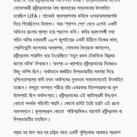
নোবেলজয়ী রবীন্দ্রনাথের নাম ব্যবহারের সম্ভাবনায় উৎসাহিত
হয়েছিল UFA। তাদেরই ব্যবস্থাপনায় কবিকে ওবেরআমমারগাউ
নিয়ে গিয়েছিলেন হিমাংশু। আর ‘প্যাশন প্লে’ দেখে এসেই একটি
অভিনব রচনায় ব্যস্ত হয়ে পড়লেন কবি। কবির ভ্রমণসঙ্গী তথা
সচিব অমিয় চক্রবর্তী ২৬শে জুলাইয়ের একটি চিঠিতে নিজের মামা,
প্রেসিডেন্সি কলেজের অধ্যাপক, সোমনাথ মৈত্রকে জানালেন,
রবীন্দ্রনাথ সারাদিন ধরে ইংরেজিতে ‘নতুন রকম টেকনিকে ফিল্মের
জন্যে নাটক’ লিখছেন। অবশ্য এ-ব্যাপারে রবীন্দ্রনাথের নিজেরও
কিছু তাগিদ ছিল। অর্থাভাবে জর্জরিত বিশ্বভারতীর সমস্যা নিয়ে
দুশ্চিন্তাগ্রস্ত কবি তখন অর্থাগমের ন্যূনতম সম্ভাবনাতেই উৎসাহিত
হচ্ছেন। বস্তুত অশক্ত শরীরে তাঁর এবারকার বিদেশভ্রমণের মূল
উদ্দেশ্যই ছিল অর্থসংগ্রহ। রবীন্দ্রনাথের এই ব্যতিক্রমী উদ্‌যোগ
কোনো সদর্থক পরিণতি পায়নি। কোনো ছবিই তৈরি হয়নি এই রচনা
অবলম্বনে। মূল্যস্বরূপ কোনো পারিশ্রমিকও আসেনি রবীন্দ্রনাথ বা
বিশ্বভারতীর তহবিলে।
প্রায় নয় মাস পরে দ্য চাইল্ড নামে একটি পুস্তিকার আকারে প্রকাশ