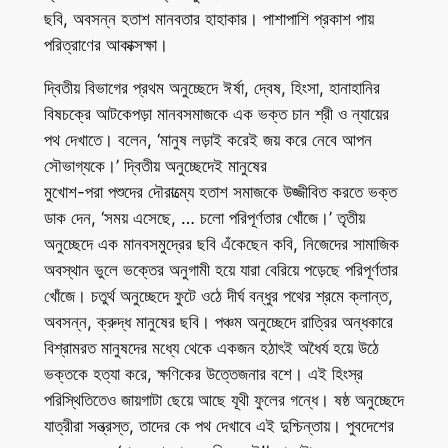
ছবি, অবসন্ন হতাশ মানবতার হাহাকার। পাশাপাশি প্রকাশ পায়
পরিত্রাণের আকাক্সক্ষা।
দ্বিতীয় বিভাগের প্রথম অনুচ্ছেদে ঈর্ষা, দ্বেষ, হিংসা, হানাহানির
বিষচক্রে আটকেপড়া মানবসমাজকে এক ভক্ত চান শ্রী ও ন্যায়ের
পথ দেখাতে। বলেন, ‘মানুষ লড়াই করেই জয় করে নেবে আপন
সৌভাগ্যকে।’ দ্বিতীয় অনুচ্ছেদেই মানুষের
মুখোশ-পরা পশুদের দৌরাত্ম্যে হতাশ সমাজকে উজ্জীবিত করতে ভক্ত
ডাক দেন, ‘সময় এসেছে, … চলো পরিপূর্ণতার খোঁজে।’ তৃতীয়
অনুচ্ছেদে এক মানবসমুদ্রের ছবি এঁকেছেন কবি, নিজেদের সামাজিক
অবস্থান ভুলে ভক্তের অনুগামী হয়ে যারা বেরিয়ে পড়েছে পরিপূর্ণতার
খোঁজে। চতুর্থ অনুচ্ছেদে ফুটে ওঠে দীর্ঘ বন্ধুর পথের শ্রমে ক্লান্ত,
অবসন্ন, ক্রুদ্ধ মানুষের ছবি। পঞ্চম অনুচ্ছেদে রাত্রির অন্ধকারে
বিশ্রামরত মানুষদের মধ্যে থেকে একজন হঠাৎই অধৈর্য হয়ে উঠে
ভক্তকে হত্যা করে, ক্ষণিকের উত্তেজনার বশে। এই হিংস্র
পরিস্থিতিতেও জায়গাটা ছেয়ে আছে যূথী ফুলের গন্ধে। ষষ্ঠ অনুচ্ছেদে
যাত্রীরা সন্ত্রস্ত, তাদের কে পথ দেখাবে এই দুশ্চিন্তায়। পুবদেশের