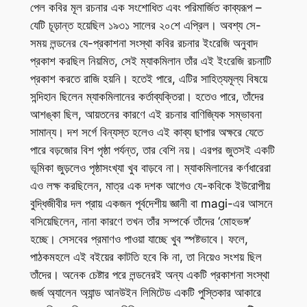
পেল কবির মূল রচনার এক সংশোধিত এবং পরিমার্জিত কাব্যরূপ –
যেটি চূড়ান্ত হয়েছিল ১৯৩১ সালের ২০শে এপ্রিল। অবশ্য সে-
সময় লন্ডনের যে-প্রকাশনা সংস্থা কবির রচনার ইংরেজি অনুবাদ
প্রকাশ করছিল নিয়মিত, সেই ম্যাকমিলান তাঁর এই ইংরেজি রচনাটি
প্রকাশ করতে রাজি হয়নি। হতেই পারে, এটির সাহিত্যমূল্য বিষয়ে
সন্দিহান ছিলেন ম্যাকমিলানের কর্তাব্যক্তিরা। হতেও পারে, তাঁদের
আশঙ্কা ছিল, আয়তনের কারণে এই রচনার বাণিজ্যিক সম্ভাবনা
সামান্য। দশ সর্গে বিন্যস্ত হলেও এই কাব্য ছাপার অক্ষরে যেতে
পারে বড়জোর বিশ পৃষ্ঠা পর্যন্ত, তার বেশি নয়। এরপর জুতসই একটি
ভূমিকা জুড়লেও পৃষ্ঠাসংখ্যা খুব বাড়বে না। ম্যাকমিলানের কর্ণধারেরা
এও লক্ষ করছিলেন, মাত্র এক দশক আগেও যে-কবিকে ইউরোপীয়
বুদ্ধিজীবীর দল প্রায় একজন পূর্বদেশীয় জ্ঞানী বা magi-এর আসনে
বসিয়েছিলেন, নানা কারণে তখন তাঁর সম্পর্কে তাঁদের ‘মোহভঙ্গ’
হচ্ছে। সেসবের প্রমাণও পাওয়া যাচ্ছে খুব স্পষ্টভাবে। ফলে,
পাঠকমহলে এই বইয়ের কাট‌তি হবে কি না, তা নিয়েও সংশয় ছিল
তাঁদের। অনেক চেষ্টার পরে লন্ডনেরই অন্য একটি প্রকাশনা সংস্থা
জর্জ অ্যালেন অ্যান্ড আনউইন লিমিটেড একটি পুস্তিকার আকারে