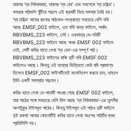
তারপর ‘দ্য নিউকামার’, তারপর ‘দ্য বেব’ এবং সবশেষে ‘দ্য চাইল্ড’।
খসড়ার পাঠগুলি খুঁটিয়ে পড়লে এই ক্রমটি নিয়ে সমস্যা তৈরি হয়।
‘দ্য চাইল্ড’ নামের রচনার পাঠভেদ-সংক্রান্ত সবচেয়ে বেশি নথি
আছে EMSF_002 ফাইলে, এত নথি অন্য ফাইলে, অর্থাৎ
RBVBMS_223 ফাইলে, নেই। একমাত্র যে-নথিটি
RBVBMS_223 ফাইলে আছে অথচ EMSF 002 ফাইলে
নেই, সেটি কবির হাতে লেখা ‘দ্য বেব’-এর সম্পূর্ণ পাঠ।
RBVBMS_223 ফাইলের বাকি দুটি নথি EMSF 002
ফাইলেও আছে। কিন্তু এই তথ্যের ভিত্তিতে কেউ যদি প্রামাণ্য
হিসেবে EMSF_002 ফাইলটিতেই মনোনিবেশ করতে চান, তাহলে
তিনি একটি সমস্যায় পড়বেন।
কবির হাতে লেখা যে-পাতাটি পাওয়া গেছে EMSF 002 ফাইলে,
তার পাঠের সঙ্গে সবচেয়ে বেশি মিল আছে ‘দ্য নিউকামার’-এর তুলনীয়
অংশটুকুর টাইপধৃত পাঠের। কিন্তু টাইপধৃত এই পাঠও দুটি ফাইলে
দুই রকম! আবার কোনোটিই কবির হাতে লেখা অংশের পাঠটির হুবহু
প্রতিলিপি নয়।