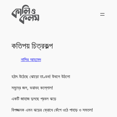
Skip
to
content
কতিপয় চিত্রকল্প
নাসির আহমেদ
হঠাৎ উঠেছে ঝোড়ো তাণ্ডব! উথলে উঠলো
সমুদ্রে জল, ভয়াবহ কল্লোল!
একটি জাহাজ দুলছে প্রবল ঝড়ে
বিপজ্জনক এমন ঝড়ের ক্রোধে কেঁপে ওঠে পাহাড় ও সমতল!