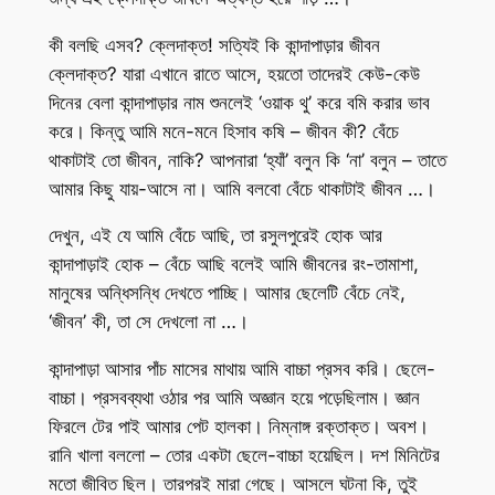
কী বলছি এসব? ক্লেদাক্ত! সত্যিই কি কান্দাপাড়ার জীবন
ক্লেদাক্ত? যারা এখানে রাতে আসে, হয়তো তাদেরই কেউ-কেউ
দিনের বেলা কান্দাপাড়ার নাম শুনলেই ‘ওয়াক থু’ করে বমি করার ভাব
করে। কিন্তু আমি মনে-মনে হিসাব কষি – জীবন কী? বেঁচে
থাকাটাই তো জীবন, নাকি? আপনারা ‘হ্যাঁ’ বলুন কি ‘না’ বলুন – তাতে
আমার কিছু যায়-আসে না। আমি বলবো বেঁচে থাকাটাই জীবন …।
দেখুন, এই যে আমি বেঁচে আছি, তা রসুলপুরেই হোক আর
কান্দাপাড়াই হোক – বেঁচে আছি বলেই আমি জীবনের রং-তামাশা,
মানুষের অন্ধিসন্ধি দেখতে পাচ্ছি। আমার ছেলেটি বেঁচে নেই,
‘জীবন’ কী, তা সে দেখলো না …।
কান্দাপাড়া আসার পাঁচ মাসের মাথায় আমি বাচ্চা প্রসব করি। ছেলে-
বাচ্চা। প্রসবব্যথা ওঠার পর আমি অজ্ঞান হয়ে পড়েছিলাম। জ্ঞান
ফিরলে টের পাই আমার পেট হালকা। নিম্নাঙ্গ রক্তাক্ত। অবশ।
রানি খালা বললো – তোর একটা ছেলে-বাচ্চা হয়েছিল। দশ মিনিটের
মতো জীবিত ছিল। তারপরই মারা গেছে। আসলে ঘটনা কি, তুই