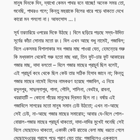
মানুষ দিনকে দিন, দ্যাখো কেমন পাথর বনে যাচ্ছে! অনেক সময় তো,
শুনেছি, পাথরও গলে; কিন্তু মহুয়াকে বিলের ধারে পড়ে থাকতে দেখে
কারো মন গললো না। আফসোস …।
সূর্য তরতরিয়ে ওপরের দিকে উঠছে। বিলে ছড়িয়ে পড়ছে সদ্য-উদিত
সূর্যের কাঁচা সোনার মতো রং। বিল এখন আছে শুধু নামেই, গজাবিল;
বিলে একসময় বিশালাকার সব গজার মাছ পাওয়া যেত, হেমন্তের শুরু
কি মধ্যকাল থেকেই শুরু হতো মাছ ধরা, তিন ফুট-চার ফুট আকারের
গজার মাছ, দাদা বলতো – বিলে গজার মাছের প্রাচুর্য ছিল বলেই,
এই প্রাচুর্য কবে থেকে ছিল কেউ তার সঠিক হিসাব জানে না; কিন্তু
গজার মাছের নামেই বিলের নামকরণ হয়েছে গজাবিল, এ নিয়ে
রসুলপুর, সাদুল্লাপুর, গালা, পৌলি, শালিনা, বেথইর, রাবনা,
খয়রাহাটি – কোনো গাঁয়ের মানুষের দ্বিমত ছিল না। বর্ষায় এই
গজাবিলে সাগরের মতো মানুষ সমান ঢেউ উঠতো; এখন না-আছে
সেই ঢেউ, না-আছে গজার মাছের সমারোহ; আবার যে-বিলে শোল-
বোয়াল-গজার মাছের প্রাচুর্য থাকতো, দাদা-দাদির মুখেই শুনেছি সেই
বিলে মেছোদেও থাকতো, একাকী কেউ রাতের বেলা মাছ ধরতে গেলে
মেছোদেওয়ের গ্রাসে পড়ে প্রাণ যেত তার; গজাবিলেও এককালে