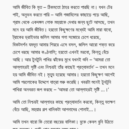
আমি জীবিত কি মৃত – ঠিকমতো ঠাহর করতে পারছি না। যখন টের
পাই, অনুভব করতে পারি – আমি গজাবিলের কাছাড়ে পড়ে আছি,
গ্রাম থেকে একদঙ্গল লোক মহুয়াকে দেখার জন্য ছুটে আসছে, তখন
মনে হয় আমি জীবিত। হয়তো কিছুক্ষণের মধ্যেই আমি মারা যাবো,
ট্রাকের ড্রাইভার জলিল আমার গলা সজোরে চেপে ধরেছে,
বিকটদর্শন যমদূত আমার শিয়রে এসে বসল, জলিল আরো শক্ত করে
চেপে ধরছে আমার কণ্ঠনালি; হয়তো এখনই মরবো, কিন্তু বেঁচে
আছি। আর টুনটুনি পাখির ঝাঁকের মুখে যখনই শুনি – ‘আমরা তো
আল্লাহরই সৃষ্টি এবং নিশ্চয়ই তাঁর কাছেই প্রত্যাবর্তন’ – তখন মনে
হয় আমি জীবিত নই। মৃত্যু হয়েছে আমার। হয়তো কিছুক্ষণ আগেই
আমি পরলোকের উদ্দেশে যাত্রা শুরু করেছি। খবরটা শুনেই টুনটুনি
পাখিরা অনবরত জপ করছে – ‘আমরা তো আল্লাহরই সৃষ্টি …।’
আমি তো নিশ্চয়ই আল্লাহর কাছে প্রত্যাবর্তন করবো, কিন্তু যতক্ষণ
বেঁচে আছি, মহুয়ার গল্প খানিকটা আপনাদের শোনাই…।
আমি তখন বারো কি তেরো বছরের বালিকা। বুকে কেবল বুনি উঠতে