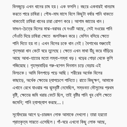
বিলজুড়ে এখন ধানের চাষ হয়। এক ফসলি। বছরে একবারই ধানচাষ
করতে পারে চাষিরা। পৌষ-মাঘ মাসে বিলে কিছুটা বর্ষার পানি থাকতে
থাকতেই চাষিরা ধানের চারা রোপণ করে। আগাম জাতের ধান।
ফাগুন-চৈত্রে বিলের মাঝ-বরাবর যে দওটি আছে, সেই দওয়ের পানি
সেঁওতি দিয়ে চাষিরা ক্ষেতে জলসিঞ্চন করে। মেশিন বসিয়ে ক্ষেতে
পানি দিতে হয় না। এখন বিলের চকে ধান নেই। বৈশাখের শুরুতেই
গৃহস্থরা ধান কেটে ঘরে তুলেছে। ক্ষেতে এখন মাথা উঁচু করে দাঁড়িয়ে
আছে আধা-হাতের মতো লম্বা-লম্বা খড়। খড়ের গোড়া থেকে কুশি
গজিয়েছে। গৃহস্থবাড়ির গরু-ছাগল দিনমান চড়ে বেড়ায় এই
বিলচকে। আমি বিলপাড়ে পড়ে আছি। শরীরের অর্ধেক বিলের
কাছাড়ে, অর্ধেক ক্ষেতের চ্যাপচেপে পানিতে। রাতে কিছুক্ষণ, আমাকে
এখানে রেখে যাওয়ার পর ঝুমবৃষ্টি নেমেছিল, সম্ভবত মৌসুমের প্রথম
বৃষ্টি, ক্ষেতের জমি খরায় ফেটে ছিল, তাই বৃষ্টির পানি খুব বেশি ক্ষেতে
জমেনি; পানি চ্যাপচ্যাপ করছে…।
সূর্যোদয়ের আগে দু-চারজন লোক আমাকে দেখলো। তারা হয়তো
প্রাতকৃত্য সারতে এসেছিল। গাঁ-ঘরে এখনো কিছু লোক আছে,