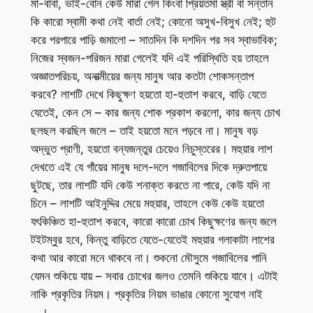
মা-বাবা, ভাই-বোন কেউ মারা গেল কিংবা প্রিয়তমা স্ত্রী বা সন্তান
কি কারো স্বামী কথা নেই বার্তা নেই; কোনো অসুখ-বিসুখ নেই; হুট
করে পরপারে পাড়ি জমালো – সাতদিন কি দশদিন পর সব স্বাভাবিক;
নিজের স্বজন-পরিজন মারা গেলেই যদি এই পরিস্থিতি হয় তাহলে
অজ্ঞাতপরিচয়, অনাত্মীয়ের জন্য মানুষ আর কতটা শোকসন্তাপ
করবে? লাশটি দেখে কিছুক্ষণ হয়তো হা-হুতাশ করবে, বাড়ি যেতে
যেতেই, কেন সে – কার জন্য শোক প্রকাশ করলো, কার জন্য চোখ
ছলছল করছিল জলে – তাই হয়তো মনে পড়বে না। মানুষ বড়
অদ্ভুত প্রাণী, হয়তো বন্যজন্তুর চেয়েও নিচুস্তরের। মহুয়ার লাশ
দেখতে এই যে গাঁয়ের মানুষ দলে-দলে গজাবিলের দিকে দ্রুতপায়ে
ছুটছে, তার লাশটি যদি কেউ শনাক্ত করতে না পারে, কেউ যদি না
চিনে – লাশটি আইনুদ্দির মেয়ে মহুয়ার, তাহলে কেউ কেউ হয়তো
যৎকিঞ্চিত হা-হুতাশ করবে, কারো কারো চোখ কিছুক্ষণের জন্য জলে
টইটম্বুর হবে, কিন্তু বাড়িতে যেতে-যেতেই মহুয়ার গলাকাটা লাশের
কথা আর কারো মনে থাকবে না। শুকনো মৌসুমে গজাবিলের পানি
যেমন শুকিয়ে যায় – সবার চোখের জলও তেমনি শুকিয়ে যাবে। এটাই
নাকি প্রকৃতির নিয়ম। প্রকৃতির নিয়ম ভাঙার কোনো সুযোগ নাই
…।