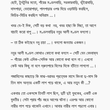
ছোট, টুনটুনির মতো, গাঁয়ের মণ্ডলবাড়ি, সরকারবাড়ি, ভূঁইয়াবাড়ি,
দাসপাড়া, বেহারাপাড়া, পালপাড়ার ওপর দিয়ে ওড়াউড়ি করছিল,
কিচির-মিচির করছিল অবিরাম …।
খবর যে-ই দিক, সেটি বড় কথা নয়, খবর হাছা কি মিছা, তা আগে
যাচাই করো বাপু …। মণ্ডলবাড়ির নবুর আলী মণ্ডল বললো।
– তা ঠিক কইছেন নবু চাচা …। বললো জনতার একজন।
নবুর আলী মণ্ডল কোথাও কোনো কথা বললে – সেটি যেন বেদবাক্য
– গাঁয়ের কেউ এদিক-সেদিক আর কোনো কথা বলে না। এখনো
কেউ আর কিছু না বলে দ্রুতপায়ে বিলের দিকে হাঁটতে লাগলো …।
গজাবিলের কাছাড়ে কি মাঝ-বরাবর প্রত্যেক মাসে কিংবা দু-মাস কি
তিন মাস অন্তর একটি লাশ পড়ে থাকে, এ আর নতুন কী …?
একবার তো একসঙ্গে তিনটি লাশ ছিল, দুটি দুই যুবকের, একটি এক
যুবতীর। সেটা প্রায় পাঁচ বছর আগের ঘটনা। এরপর আর কোনো
নারীর লাশ পড়ে থাকেনি এখানে। আবার নারীর লাশ পড়লো এবার।