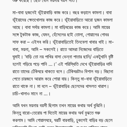
শুরু করেছে। ছোট বোন ময়নার বয়স সাত।
মা-বাবা দুজনেই ভূঁইয়াবাড়ি কাজ করে। বছর কড়ালে কামলা। বাবা
ভূঁইয়াদের ক্ষেতখোলার কাজ করে। ভূঁইয়াবাড়িতে আরো দুজন কামলা
আছে। বাবা সর্দার কামলা। মা বাড়িঘরের কাজ করে। আমি মায়ের
সঙ্গে টুকটাক কাজ, যেমন, হেঁসেলের ছাই তোলা, গোয়ালের গোবর
সাফ করা – এইসব করি। ভূঁইয়াবাড়িতেই তিনবেলা খাবার খাই। মা-
বাবা, ময়না, আমি – সকলেই। রাতে আমরা নিজেদের বাড়িতে
ঘুমাই। ‘বাড়ি তো নয় পাখির বাসা ভেন্না পাতার ছানি/ একটুখানি বৃষ্টি
হলেই গড়িয়ে পড়ে পানি …।’ এই পরিস্থিতি দেখে ভূঁইয়াবাড়ির দাদি
রাতে তাদের ঢেঁকিঘরে থাকতে বলে। ঢেঁকিঘরটাও বিশাল বড়। বিছানা
পেতে চারজনে আরাম করে শোয়া যায়। কিন্তু মা-বাবা ভূঁইয়াবাড়িতে
রাতে থাকে না। মা বলে – ভূঁইয়াবাড়ির ছেলেদের খাসলত খারাপ।
চাচি-খালাও মানে না …।
আমি যখন ময়নার বয়সী ছিলাম তখন মায়ের কথার অর্থ বুঝিনি।
কিন্তু বারো-তেরোয় পা দিতেই মায়ের কথার অর্থ বুঝতে শুরু
করলাম। আমি গোয়ালঘরে, ঘরটি বারবাড়ি, ঢুকলেই বাড়ির বড় ছেলে