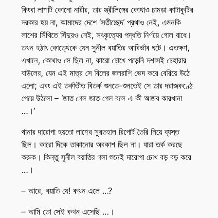
কিংবা লাশটি কোনো নারীর, তার স্ত্রীলিঙ্গের কোথাও চামড়া কাটাকুটির
দরকার হয় না, আমাদের দেশে ‘সতীচ্ছেদ’ প্রথাও নেই, এমনকি
লাশের সিঁথিতে সিঁদুরও নেই, সৎকৃত্যের পদ্ধতি নির্ণয়ে গোল বাধে।
তখন হঠাৎ কোত্থেকে যেন সুনীল বয়াতির আবির্ভাব ঘটে। এতক্ষণ,
এখানে, কোথাও সে ছিল না, কারো চোখে পড়েনি দশাসই চেহারার
বাউলের, যেন এই মাত্র সে বিলের জলরাশি ভেদ করে বেরিয়ে উঠে
এলো; এবং এই তর্কাতীত বিতর্ক শুনতে-শুনতেই সে তার দরাজকণ্ঠে
গেয়ে উঠলো – ‘জাত গেল জাত গেল বলে এ কী আজব কারখানা
…।’
থানার দারোগা হয়তো লাশের সুরতহাল রিপোর্ট তৈরি নিয়ে ব্যস্ত
ছিল। কারো দিকে তাকানোর অবকাশ ছিল না। যারা তর্ক করছে
করুক। কিন্তু সুনীল বয়াতির গলা শুনেই দারোগা চোখ বড় বড় করে
…।
– আরে, বয়াতি যে! কখন এলে …?
– আমি তো সেই কখন এসেছি …।