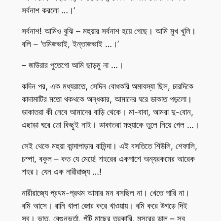
সর্বনাশ করলো …।’
সর্বনাশ! আমিও বুঝি – মহুয়ার সর্বনাশ হয়ে গেছে। আমি মুখ খুলি।
বলি – ‘তমিজভাই, ইন্তাজভাই …।’
– জাউরার পুতেগো আমি ছাড়মু না …।
কদিন পর, এক মধ্যরাতে, সেদিন বোধকরি অমাবস্যা ছিল, চারদিকে
কাদামাটির মতো থকথকে অন্ধকার, আমাদের ঘরে ডাকাত পড়লো।
ডাকাতরা কী নেবে আমাদের বাড়ি থেকে। মা-বাবা, আমরা দু-বোন,
এছাড়া ঘরে তো কিছুই নাই। ডাকাতরা মহুয়াকে তুলে নিয়ে গেল …।
সেই থেকে মহুয়া কান্দাপাড়ার বাসিন্দা। এই বসতিতে শিউলি, শেফালি,
চম্পা, বকুল – কত যে মেয়ে! শহরের একপাশে অন্যরকমের আরেক
শহর। যেন এক নারীরাজ্য …!
নারীরাজ্যে প্রথম-প্রথম আমার মন বসছিল না। খেতে পারি না।
বমি আসে। রানি খালা জোর করে খাওয়ায়। বমি করে উগড়ে দিই
সব। ভাত, বেগুনভর্তা, পুঁটি মাছের তরকারি, মসুরের ডাল – সব