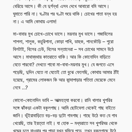
বেরিয়ে আসে। কী যে দুর্গন্ধ! এসব দেখে আবারো বমি আসে।
ঘুমাতে পারি না। ঘণ্টার পর ঘণ্টা শুয়ে থাকি। চোখের পাতা বন্ধ হয়
না। এ আমি কোথায় এলাম!
মা-বাবার মুখ চোখে-চোখে ভাসে। ময়নার মুখ ভাসে। গজাবিলের
শাপলা, শালুক, কচুরিপানা, কোড়া পাখি, ডাহুক, পানকৌড়ি – পুরো
বিলটাই, বিলের ঢেউ, বিলের সন্তানেরা – সব চোখের সামনে উঠে
আসে। মাথাব্যথায় কাতরাতে থাকি। আর কি কোনোদিন বাড়িতে
যেতে পারবো? দেখতে পাবো মা-বাবা-ময়নার মুখ। যে জগতে এসে
পড়েছি, দুদিন যেতে না যেতেই তো বুঝে ফেলেছি, কোথায় আমার ঠাঁই
হয়েছে, গ্রামের লোকজন কি আর কান্দাপাড়ার পতিতা মেয়েকে মেনে
নেবে …?
কোনো-কোনোদিন ভাবি – আত্মহত্যা করবো। রানি খালার খুপরির
সঙ্গে ঝাঁকড়া একটা বকুলগাছ। আমি ছোটবেলা থেকেই গাছ বাইতে
জানি। ভূঁইয়াবাড়িতে বড়-বড় দুটো গাবগাছ। গাছে উঠে কত যে গাব
খেয়েছি, তার ইয়ত্তা নাই। যা হোক – মধ্যরাতে সব খুপরিঘর থেকে
খদ্দের চলে যাওয়ার পর পাড়া যখন ঘুমিয়ে পড়ে, তখন বকুলগাছে উঠে