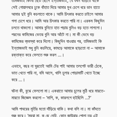
তমিজভাই কিংবা ছোট ছেলে ইন্তাজভাই, যে যখন বাড়িতে থাকে
সেই গোয়ালঘরে ঢুকে বাঁহাত দিয়ে আমার মুখ চেপে ধরে ডান হাতে
আমার দুই বুনি কচলাতে থাকে। আমি চিৎকার করতে চাইলে আমার
গলা চেপে ধরে। আমি আর চিৎকার করতে পারি না। এরকম কিছুদিন
চলতে থাকলো। আমার বুনিতে হাত পড়ায় বুনিও বড় হতে লাগলো।
পরনের কামিজের ভেতর বুনি আর আঁটে না। মা কী ভেবে বড়
কামিজের ব্যবস্থা করে দিলো। কিছুদিন যাওয়ার পর, তমিজভাই কি
ইন্তাজভাই শুধু বুনি কচলিয়ে, কামড়ে আমাকে ছাড়তো না – আমাকে
রক্তাক্ত করে ফেলতে শুরু করল …।
এভাবে, বছর না ঘুরতেই আমি টের পাই আমার তলপেট ভারী ঠেকে,
ভাত খেতে পারি না, বমি আসে, খালি চুলার পোড়ামাটি খেতে ইচ্ছে
করে …।
ঘটনা কী, বুঝে ফেললো মা। একরাতে আমার চুলের মুঠি ধরে মারতে-
মারতে জিজ্ঞেস করলো – ‘মাগি, ক, কারলগে হুইছিলি …?’
আমি পাথরের মূর্তির মতো দাঁড়িয়ে থাকি। কথা বলি না। মা কাঁদতে
শুরু করে। ‘মহুয়া মা, ক ছে দেহি, কোন জাউরার পোলা তর এই