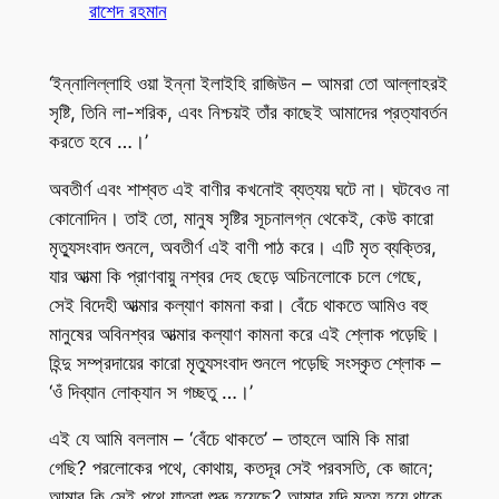
রাশেদ রহমান
‘ইন্নালিল্লাহি ওয়া ইন্না ইলাইহি রাজিউন – আমরা তো আল্লাহরই
সৃষ্টি, তিনি লা-শরিক, এবং নিশ্চয়ই তাঁর কাছেই আমাদের প্রত্যাবর্তন
করতে হবে …।’
অবতীর্ণ এবং শাশ্বত এই বাণীর কখনোই ব্যত্যয় ঘটে না। ঘটবেও না
কোনোদিন। তাই তো, মানুষ সৃষ্টির সূচনালগ্ন থেকেই, কেউ কারো
মৃত্যুসংবাদ শুনলে, অবতীর্ণ এই বাণী পাঠ করে। এটি মৃত ব্যক্তির,
যার আত্মা কি প্রাণবায়ু নশ্বর দেহ ছেড়ে অচিনলোকে চলে গেছে,
সেই বিদেহী আত্মার কল্যাণ কামনা করা। বেঁচে থাকতে আমিও বহু
মানুষের অবিনশ্বর আত্মার কল্যাণ কামনা করে এই শ্লোক পড়েছি।
হিন্দু সম্প্রদায়ের কারো মৃত্যুসংবাদ শুনলে পড়েছি সংস্কৃত শ্লোক –
‘ওঁ দিব্যান লোক্যান স গচ্ছতু …।’
এই যে আমি বললাম – ‘বেঁচে থাকতে’ – তাহলে আমি কি মারা
গেছি? পরলোকের পথে, কোথায়, কতদূর সেই পরবসতি, কে জানে;
আমার কি সেই পথে যাত্রা শুরু হয়েছে? আমার যদি মৃত্যু হয়ে থাকে,