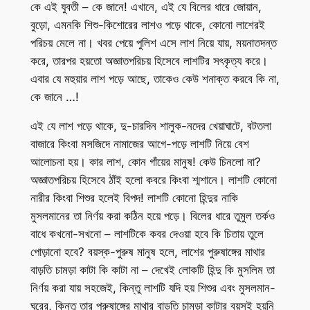
কে এই যুবতী – কে জানে! এখানে, এই যে বিলের ধারে জোয়ান,
বুড়ো, এমনকি শিশু-কিশোরের লাশও পড়ে থাকে, কোনো লাশেরই
পরিচয় মেলে না। খবর পেয়ে পুলিশ এসে লাশ নিয়ে যায়, ময়নাতদন্ত
করে, তারপর হয়তো অজ্ঞাতপরিচয় হিসেবে লাশটির সৎকৃত্য করে।
এবার যে মহুয়ার লাশ পড়ে আছে, তাকেও কেউ শনাক্ত করবে কি না,
কে জানে …!
এই যে লাশ পড়ে থাকে, দু-চারদিন শালুক-নদের খেয়াঘাটে, বটতলা
বাজারে কিংবা মসজিদে নামাজের আগে-পড়ে লাশটি নিয়ে বেশ
আলোচনা হয়। কার লাশ, কোন গাঁয়ের মানুষ! কেউ চিনলো না?
অজ্ঞাতপরিচয় হিসেবে ঠাঁই হলো কবরে কিংবা শ্মশানে। লাশটি কোনো
নারীর কিংবা শিশুর হলেই বিপদ! লাশটি কোনো হিন্দুর নাকি
মুসলমানের তা নির্ণয় করা কঠিন হয়ে পড়ে। বিলের ধারে তুমুল তর্কও
বাধে কখনো-সখনো – লাশটিকে কবর দেওয়া হবে কি চিতায় তুলে
পোড়ানো হবে? বয়স্ক-পুরুষ মানুষ হলে, লাশের পুরুষাঙ্গের মাথার
বাড়তি চামড়া কাটা কি কাটা না – দেখেই লোকটি হিন্দু কি মুসলিম তা
নির্ণয় করা যায় সহজেই, কিন্তু লাশটি যদি হয় শিশুর এবং মুসলমান-
ঘরের, কিন্তু তার পুরুষাঙ্গের মাথার বাড়তি চামড়া কাটার বয়সই হয়নি