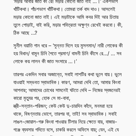
‘মড়ার আবার জাত কী রে! মড়ার কোনো জাত নাই …।’ একশভাগ
খাঁটিকথা। পাঁচশভাগ খাঁটিকথা। তোমরা তর্ক বাদ দাও। আসলেই
মড়ার কোনো জাত নাই। এই মড়াটাকে আমি কবর দিই আর চিতায়
তুলে পোড়াই, যাই করি, মড়ার পবিত্রতা অক্ষুণ্ন রেখেই করবো। কী,
ঠিক আছে …?
সুনীল বয়াতি গান ধরে – ‘সুন্নত দিলে হয় মুসলমান/ নারী লোকের কী
হয় বিধান/ বামুন চিনি পৈতে প্রমাণ/ বামনী চিনি কীসে রে…/ … সব
লোকে কয় লালন কী জাত সংসারে …।’
তারপর একদিন সবার অজান্তে, সবাই লাশটির কথা ভুলে যায়। ভুলে
যাওয়াই সম্ভবত স্বাভাবিক। কারণ, আমরা দেখি তো, আমার কিংবা
আপনার; আমাদের চোখের সামনেই ঘটতে দেখি – নিজের স্বজনেরই
কারো মৃত্যুর পর, হোক সে মা-বাবা,
স্ত্রী-সন্তান-পরিজন; কেউ কেউ দু-চারদিন কাঁদে, মনমরা হয়ে
থাকে, বিষণ্নতায় ভোগে, তারপর যা, তাই! সব স্বাভাবিক। সবাই
লাঙল-জোয়াল-গরু কিংবা পাওয়ার টিলার নিয়ে ক্ষেতে যায়, বাজার-
গঞ্জে ব্যবসার গদিতে বসে, চাকরি করলে অফিসে যায়; যেন, এই যে