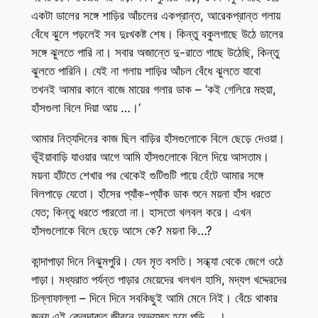
একটা ডালের সঙ্গে শাড়ির আঁচলের একপ্রান্ত, আরেকপ্রান্ত গলায়
বেঁধে ঝুলে পড়লেই সব দুঃখকষ্ট শেষ। কিন্তু বকুলগাছে উঠে ডালের
সঙ্গে ঝুলতে পারি না। সবার অজান্তে দু-রাতে গাছে উঠেছি, কিন্তু
ঝুলতে পারিনি। যেই না গলায় শাড়ির আঁচল বেঁধে ঝুলতে যাবো
তখনই আমার কানে বাজে মায়ের গলার ডাক – ‘কই গেলিরে মহুয়া,
হাঁসগুলা বিলে দিয়া আয় …।’
আমার নিত্যদিনের কাজ ছিল বাড়ির হাঁসগুলোকে বিলে ছেড়ে দেওয়া।
ভূঁইয়াবাড়ি যাওয়ার আগে আমি হাঁসগুলোকে বিলে দিয়ে আসতাম।
ময়না হাঁটতে শেখার পর থেকেই গুটিগুটি পায়ে হেঁটে আমার সঙ্গে
বিলপাড়ে যেতো। হাঁসের প্যাঁক-প্যাঁক ডাক শুনে ময়না হাঁস ধরতে
যেত; কিন্তু ধরতে পারতো না। হাসতো খলবল করে। এখন
হাঁসগুলোকে বিলে ছেড়ে আসে কে? ময়না কি…?
কান্দাপাড়া দিনে নিঝুমপুরি। যেন মৃত বসতি। সন্ধ্যা থেকে জেগে ওঠে
পাড়া। মধ্যরাত পর্যন্ত পাড়ার মেয়েদের খলখল হাসি, মদ্যপ খদ্দেরদের
চিল্লাফাল্লা – দিনে দিনে সবকিছুই আমি মেনে নিই। বেঁচে থাকার
জন্য এই ক্লেদাক্ত জীবনে অভ্যস্ত হয়ে পড়ি …।