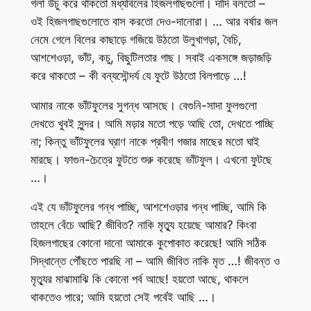
গলা উঁচু করে থাকতো মধ্যবিলের হিজলগাছগুলো। দাদি বলতো –
ওই হিজলগাছগুলোতে বাস করতো দেও-দানোরা। … আর বর্ষার জল
নেমে গেলে বিলের কাছাড়ে গজিয়ে উঠতো উলুখাগড়া, বৈচি,
আশশেওড়া, ভাঁট, কচু, বিছুটিলতার গাছ। সবাই একসঙ্গে জড়াজড়ি
করে থাকতো – কী বন্যসৌন্দর্য যে ফুটে উঠতো বিলপাড়ে …!
আমার নাকে ভাঁটফুলের সুগন্ধ আসছে। বেগুনি-সাদা ফুলগুলো
দেখতে খুবই সুন্দর। আমি মড়ার মতো পড়ে আছি তো, দেখতে পাচ্ছি
না; কিন্তু ভাঁটফুলের ঘ্রাণ নাকে প্রবীণ গজার মাছের মতো ঘাই
মারছে। ফাগুন-চৈত্রে ফুটতে শুরু করেছে ভাঁটফুল। এখনো ফুটছে
…।
এই যে ভাঁটফুলের গন্ধ পাচ্ছি, আশশেওড়ার গন্ধ পাচ্ছি, আমি কি
তাহলে বেঁচে আছি? জীবিত? নাকি মৃত্যু হয়েছে আমার? কিংবা
হিজলগাছের কোনো দানো আমাকে কুপোকাত করেছে! আমি সঠিক
সিদ্ধান্তে পৌঁছতে পারছি না – আমি জীবিত নাকি মৃত …! জীবন্ত ও
মৃত্যুর মাঝামাঝি কি কোনো পর্ব আছে! হয়তো আছে, থাকলে
থাকতেও পারে; আমি হয়তো সেই পর্বেই আছি …।