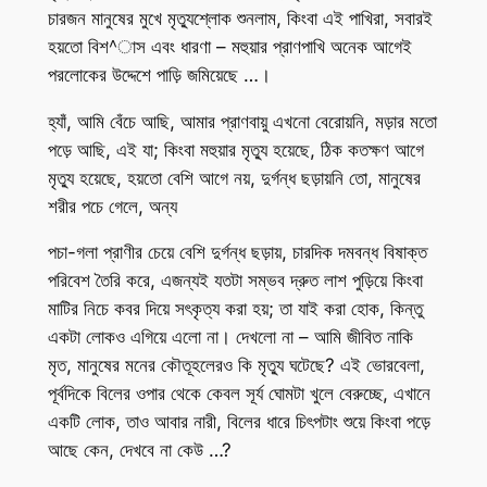
চারজন মানুষের মুখে মৃত্যুশ্লোক শুনলাম, কিংবা এই পাখিরা, সবারই
হয়তো বিশ^াস এবং ধারণা – মহুয়ার প্রাণপাখি অনেক আগেই
পরলোকের উদ্দেশে পাড়ি জমিয়েছে …।
হ্যাঁ, আমি বেঁচে আছি, আমার প্রাণবায়ু এখনো বেরোয়নি, মড়ার মতো
পড়ে আছি, এই যা; কিংবা মহুয়ার মৃত্যু হয়েছে, ঠিক কতক্ষণ আগে
মৃত্যু হয়েছে, হয়তো বেশি আগে নয়, দুর্গন্ধ ছড়ায়নি তো, মানুষের
শরীর পচে গেলে, অন্য
পচা-গলা প্রাণীর চেয়ে বেশি দুর্গন্ধ ছড়ায়, চারদিক দমবন্ধ বিষাক্ত
পরিবেশ তৈরি করে, এজন্যই যতটা সম্ভব দ্রুত লাশ পুড়িয়ে কিংবা
মাটির নিচে কবর দিয়ে সৎকৃত্য করা হয়; তা যাই করা হোক, কিন্তু
একটা লোকও এগিয়ে এলো না। দেখলো না – আমি জীবিত নাকি
মৃত, মানুষের মনের কৌতূহলেরও কি মৃত্যু ঘটেছে? এই ভোরবেলা,
পূর্বদিকে বিলের ওপার থেকে কেবল সূর্য ঘোমটা খুলে বেরুচ্ছে, এখানে
একটি লোক, তাও আবার নারী, বিলের ধারে চিৎপটাং শুয়ে কিংবা পড়ে
আছে কেন, দেখবে না কেউ …?