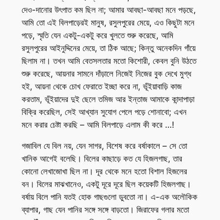
দেও-দানোর উৎপাত কম ছিল না; আমার আবছা-আবছা মনে পড়ছে,
আমি তো এই বিলপাড়েরই মানুষ, রসুলপুরের মেয়ে, এও কিছুটা মনে
পড়ে, স্মৃতি যেন একটু-একটু করে খুলতে শুরু করেছে, আমি
রসুলপুরের আইনুদ্দিনের মেয়ে, তা ঠিক আছে; কিন্তু অনেকদিন গাঁয়ে
ছিলাম না। তখন আমি বেতসলতার মতো কিশোরী, কেবল বুনি উঠতে
শুরু করেছে, আয়নার সামনে দাঁড়ালে নিজেই নিজের বুক দেখে মুগ্ধ
হই, আয়না থেকে চোখ ফেরাতে ইচ্ছা করে না, ভূঁইয়াবাড়ি কাজ
করতাম, ভূঁইয়াদের দুই ছেলে তমিজ আর ইন্তাজ আমাকে কান্দাপাড়া
বিক্রি করেছিল, সেই আখ্যান সুযোগ পেলে পড়ে শোনাবো; এখন
মনে করার চেষ্টা করছি – আমি বিলপাড়ে এলাম কী করে …!
গজাবিল যে বিল নয়, যেন সাগর, বিশেষ করে বর্ষাকালে – সে তো
খানিক আগেই বলেছি। বিলের কাছাড়ে কত যে হিজলগাছ, তার
কোনো লেখাজোখা ছিল না। দূর থেকে মনে হতো বিশাল হিজলের
বন। বিলের মাঝখানেও, একটু দূরে দূরে ছিল কয়েকটি হিজলগাছ।
বর্ষায় বিলে পানি যতই হোক গাছগুলো ডুবতো না। এ-এক অলৌকিক
ব্যাপার, গাছ যেন পানির সঙ্গে সঙ্গে বাড়তো। জিরাফের গলার মতো