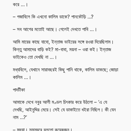
করে …।
– গজাবিলে কি এখনো কালিম ডাকে? পানকৌড়ি …?
– সব আগের মতোই আছে। গেলেই দেখতে পাবি …।
আমি মায়ের কাছে যাবো, ইন্তাজ ভাইয়ের সঙ্গে রওয়া দিয়েছিলাম।
কিন্তু আমাদের বাড়ি কই? মা-বাবা, ময়না – ওরা কই। ইন্তাজ
ভাইকেও তো দেখছি না …।
মধ্যবিলে, যেখানে সারাবছরই কিছু পানি থাকে, কালিম ডাকছে; জোড়া
কালিম …।
পাদটীকা
আমাকে দেখে নবুর আলী মণ্ডল চিৎকার করে উঠলো – ‘এ যে
দেখছি, আইনুদ্দির মেয়ে। সেই যে ডাকাইতে ধইরা নিছিল। কী যেন
নাম …?’
– মহুয়া। সমস্বরে বললো কয়েকজন।