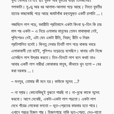
খুন! কোথায় যে এই দুই যুবক আর যুবতীর বাড়ি! তিনজনেরই
গলাকাটা। মুণ্ডু আর ধর আলাদা-আলাদা পড়ে আছে। নিহত যুবতীর
হাতের কাছাকাছি পড়ে আছে জমাটবাঁধা রক্তযুক্ত একটি চাপাতি …।
গজাবিলে লাশ পড়ে, যথারীতি প্রতিমাসে একটা কিংবা দু-তিন কি চার
মাস পর একটা – এ নিয়ে এলাকার মানুষের তেমন মাথাব্যথা নেই,
পুলিশেরও নেই, এটা যেন একটা রীতি, নিয়ম; রীতি ও নিয়ম
প্রতিপালিত হবেই। কিন্তু সেবার তিনটি লাশ পড়ে থাকার খবরে
এলাকাবাসী তো বটেই, পুলিশও নড়েচড়ে বসেছিল। থানার ওসি নিজে
এসেছিল লাশ উদ্ধার করতে। তিন-তিনটে লাশ বলে কথা! তাও
আবার একটি লাশ নারীর! কোথাকার মানুষ, কীভাবে খুন হলো – বের
করা দরকার …।
– মনসুর, তোমার কী মনে হয়। কাউকে সন্দেহ …?
– না স্যার। কোনোকিছুই বুঝতে পারছি না। না-বুঝে কাকে সন্দেহ
করবো। আগে দেখেছি, একটা-একটা লাশ পড়তো। একটা লাশ
দেখে গাঁয়ের লোকেরা বলতো – ভূত-প্রেতের কারবার হতে পারে।
এখানে প্রচুর হিজল গাছ। হিজলগাছে নাকি ভূত-প্রেত, দেও-দানো