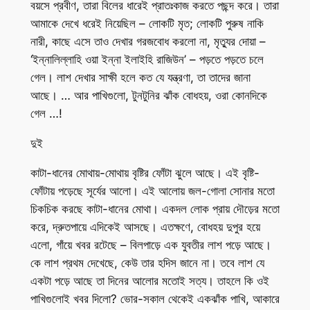
বয়সে প্রবীণ, তারা বিলের ধারেই প্রাতঃকাজ করতে পছন্দ করে। তারা
আমাকে দেখে ধরেই নিয়েছিল – লোকটি মৃত; লোকটি পুরুষ নাকি
নারী, কাছে এসে তাও দেখার গরজবোধ করলো না, মৃত্যুর দোয়া –
‘ইন্নালিল্লাহি ওয়া ইন্না ইলাইহি রাজিউন’ – পড়তে পড়তে চলে
গেল। লাশ দেখার সাক্ষী হলে কত যে যন্ত্রণা, তা তাদের জানা
আছে। … আর পাখিগুলো, টুনটুনির ঝাঁক বোধহয়, ওরা কোনদিকে
গেল …!
দুই
কাটা-ধানের মোথায়-মোথায় বৃষ্টির ফোঁটা ঝুলে আছে। এই বৃষ্টি-
ফোঁটায় পড়েছে সূর্যের আলো। এই আলোয় জল-গোলা সোনার মতো
চিকচিক করছে কাটা-ধানের মোথা। একদল লোক প্রায় দৌড়ের মতো
করে, দ্রুতপায়ে এদিকেই আসছে। এতক্ষণে, বোধহয় দুপুর হয়ে
এলো, গাঁয়ে খবর রটেছে – বিলপাড়ে এক যুবতীর লাশ পড়ে আছে।
কে লাশ প্রথম দেখেছে, কেউ তার হদিস জানে না। তবে লাশ যে
একটা পড়ে আছে তা দিনের আলোর মতোই সত্য। তাহলে কি ওই
পাখিগুলোই খবর দিলো? ভোর-সকাল থেকেই একঝাঁক পাখি, আকারে