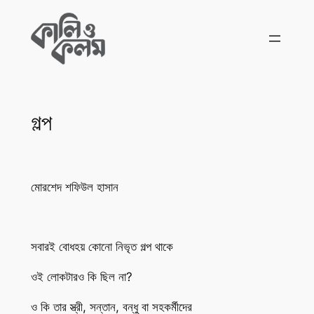
Skip
to
content
গল্প
মোরশেদ শফিউল হাসান
সবারই বোধহয় কোনো নিভৃত গল্প থাকে
ওই লোকটারও কি ছিল না?
ও কি তার স্ত্রী, সন্তান, বন্ধু বা সহকর্মীদের