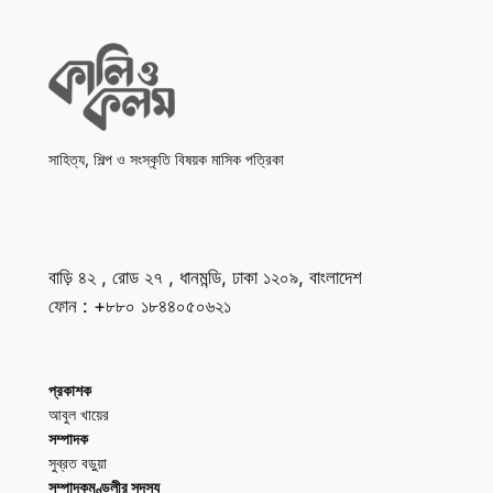
সাহিত্য, শিল্প ও সংস্কৃতি বিষয়ক মাসিক পত্রিকা
বাড়ি ৪২ , রোড ২৭ , ধানমন্ডি, ঢাকা ১২০৯, বাংলাদেশ
ফোন : +৮৮০ ১৮৪৪০৫০৬২১
প্রকাশক
আবুল খায়ের
সম্পাদক
সুব্রত বড়ুয়া
সম্পাদকমণ্ডলীর সদস্য