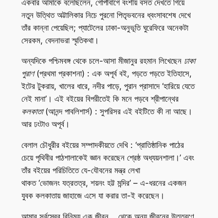
একবার আমাকে বলেছিলেন, গোপীবাগে বংশীয় বসত দেখতে গিয়ে
নতুন উত্থিত অট্টালিকার নিচে পুরনো পিতৃভবনের ধ্বংসাবশেষ দেখে
তাঁর কান্না পেয়েছিল; প্যাটেলের ঢাকা-অনুভূতি ঘুরেফিরে অনেকটা
সেরকম, বেদনাভরা স্মৃতিকথা।
অন্যদিকে পশ্চিমবঙ্গ থেকে চলে-আসা মীজানুর রহমান লিখেছেন
ঢাকা
পুরাণ
(প্রথমা প্রকাশনা) : এক অপূর্ব বই, পড়তে পড়তে ইতিহাসে,
ইটের টুকরায়, খালের ধারে, নদীর পাড়ে, পুরান প্রাসাদে ‘হারিয়ে যেতে
নেই মানা’। এই বইয়ের বিপরীতেই কি মনে পড়বে শ্রীপান্থের
কলকাতা
(আনন্দ পাবলিশার্স) : সুপরিসর এই বইটিতে কী না আছে।
আর ঢংটাও অপূর্ব।
বেলাল চৌধুরীর বইয়ের সম্পাদকীয়তে দেখি : ‘প্রাতিষ্ঠানিক পাঠের
চেয়ে পৃথিবীর পাঠশালাকেই জ্ঞান করেছেন শ্রেষ্ঠ অধ্যয়নশালা।’ এবং
তাঁর বইয়ের পরিচিতিতে যে-যৌবনের মন্ত্র লেখা
থাকত ‘ভোজনং যত্রতত্র, শয়নং হট্ট মন্দির’ – এ-ধরনের একজন
যুবক কলকাতায় জাহাজে এসে যা করার তা-ই করেছেন।
আমার সর্বস্বের বিনিময় এক জীবন থেকে অন্য জীবনের উত্তরণে