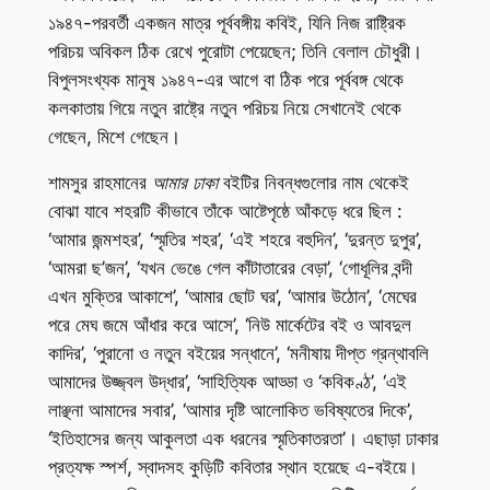
১৯৪৭-পরবর্তী একজন মাত্র পূর্ববঙ্গীয় কবিই, যিনি নিজ রাষ্ট্রিক
পরিচয় অবিকল ঠিক রেখে পুরোটা পেয়েছেন; তিনি বেলাল চৌধুরী।
বিপুলসংখ্যক মানুষ ১৯৪৭-এর আগে বা ঠিক পরে পূর্ববঙ্গ থেকে
কলকাতায় গিয়ে নতুন রাষ্ট্রে নতুন পরিচয় নিয়ে সেখানেই থেকে
গেছেন, মিশে গেছেন।
শামসুর রাহমানের
আমার ঢাকা
বইটির নিবন্ধগুলোর নাম থেকেই
বোঝা যাবে শহরটি কীভাবে তাঁকে আষ্টেপৃষ্ঠে আঁকড়ে ধরে ছিল :
‘আমার জন্মশহর’, ‘স্মৃতির শহর’, ‘এই শহরে বহুদিন’, ‘দুরন্ত দুপুর’,
‘আমরা ছ’জন’, ‘যখন ভেঙে গেল কাঁটাতারের বেড়া’, ‘গোধূলির বন্দী
এখন মুক্তির আকাশে’, ‘আমার ছোট ঘর’, ‘আমার উঠোন’, ‘মেঘের
পরে মেঘ জমে আঁধার করে আসে’, ‘নিউ মার্কেটের বই ও আবদুল
কাদির’, ‘পুরানো ও নতুন বইয়ের সন্ধানে’, ‘মনীষায় দীপ্ত গ্রন্থাবলি
আমাদের উজ্জ্বল উদ্ধার’, ‘সাহিত্যিক আড্ডা ও ‘কবিকণ্ঠ’, ‘এই
লাঞ্ছনা আমাদের সবার’, ‘আমার দৃষ্টি আলোকিত ভবিষ্যতের দিকে’,
‘ইতিহাসের জন্য আকুলতা এক ধরনের স্মৃতিকাতরতা’। এছাড়া ঢাকার
প্রত্যক্ষ স্পর্শ, স্বাদসহ কুড়িটি কবিতার স্থান হয়েছে এ-বইয়ে।