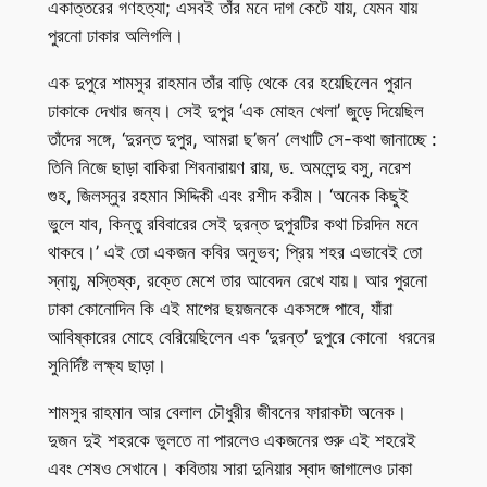
একাত্তরের গণহত্যা; এসবই তাঁর মনে দাগ কেটে যায়, যেমন যায়
পুরনো ঢাকার অলিগলি।
এক দুপুরে শামসুর রাহমান তাঁর বাড়ি থেকে বের হয়েছিলেন পুরান
ঢাকাকে দেখার জন্য। সেই দুপুর ‘এক মোহন খেলা’ জুড়ে দিয়েছিল
তাঁদের সঙ্গে, ‘দুরন্ত দুপুর, আমরা ছ’জন’ লেখাটি সে-কথা জানাচ্ছে :
তিনি নিজে ছাড়া বাকিরা শিবনারায়ণ রায়, ড. অমলেন্দু বসু, নরেশ
গুহ, জিলস্নুর রহমান সিদ্দিকী এবং রশীদ করীম। ‘অনেক কিছুই
ভুলে যাব, কিন্তু রবিবারের সেই দুরন্ত দুপুরটির কথা চিরদিন মনে
থাকবে।’ এই তো একজন কবির অনুভব; প্রিয় শহর এভাবেই তো
স্নায়ু, মস্তিষ্ক, রক্তে মেশে তার আবেদন রেখে যায়। আর পুরনো
ঢাকা কোনোদিন কি এই মাপের ছয়জনকে একসঙ্গে পাবে, যাঁরা
আবিষ্কারের মোহে বেরিয়েছিলেন এক ‘দুরন্ত’ দুপুরে কোনো ধরনের
সুনির্দিষ্ট লক্ষ্য ছাড়া।
শামসুর রাহমান আর বেলাল চৌধুরীর জীবনের ফারাকটা অনেক।
দুজন দুই শহরকে ভুলতে না পারলেও একজনের শুরু এই শহরেই
এবং শেষও সেখানে। কবিতায় সারা দুনিয়ার স্বাদ জাগালেও ঢাকা