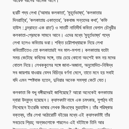
আরেক ধরনের আমেজ আনে।
ছয়টি গদ্য লেখা (‘আমার কলকাতা’, ‘মুহূর্তভাষ্য’, ‘কলকাতার
দিনরাত্রি’, ‘কলকাতায় একাত্তর’, ‘রকবাজ সন্তদের কথা’, ‘কফি
হাউস : চন্দ্রাহত এক রাত’) ও সাতটি নাতিদীর্ঘ কবিতা বেলাল চৌধুরীর
কলকাতা-প্রেমকে সামনে আনে। এদের মধ্যে ‘মুহূর্তভাষ্য’ গদ্যে
লেখা হলেও কবিতায় ভরা। শক্তি চট্টোপাধ্যায়কে নিয়ে লেখা
কবিতাটিতেও তো কলকাতারই সব মাল-মশলা। কলকাতায় যতটা
সময় কেটেছে কবিদের সঙ্গে, তার চেয়ে কোনো অংশেই কম নয় মদের
বোতল নিয়ে। লেখককুলের সঙ্গে জানা-অজানা, অনুমোদিত-নিষিদ্ধ
সব জায়গায় যাওয়ার যেসব বিচিত্র বর্ণনা মেলে, তাতে মনে হয় সবাই
যদি এমন স্পষ্টবাক হতেন, দুনিয়ার অনেক সমস্যা কেটে যেত।
কলকাতা কি শুধু বঙ্গীয়দেরই জাগিয়েছে? আরো অনেকেই কলকাতার
দ্বারা উদ্বুদ্ধ হয়েছেন।
ক্যালকাটা
নামে এক চমৎকার, সুপাঠ্য বই
লিখেছেন ইংরেজি ভাষার লেখক জিওফ্রে মুরহাউস। তাঁর পরিষ্কার
বক্তব্য, তাঁর লেখা আঠারোটি বইয়ের মধ্যে এই
ক্যালকাটা
ই তাঁর
সবচেয়ে প্রিয়; অন্যগুলোকে পারলেও এই বইটাকে তিনি আর