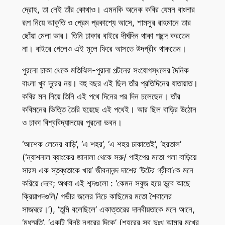
দ্রোহ, তা নেই তাঁর কোথাও। এমনকি অনেক কবির যেমন বাংলার
রূপ নিয়ে আকুতি ও প্রেম প্রকাশ্যে আসে, শামসুর রাহমানে তার
ছোঁয়া মেলা ভার। তিনি ঢাকার বাইরে দীর্ঘদিন থাকা পছন্দ করতেন
না। বাইরে গেলেও এই মূলে ফিরে আসতে উদগ্রীব থাকতেন।
পুরনো ঢাকা থেকে মতিঝিল-পুরানা পল্টনের সংযোগস্থলের দৈনিক
বাংলা খুব দূরের নয়। বহু বছর এই ছিল তাঁর প্রতিদিনের যাতায়াত।
কবির মন নিয়ে তিনি এই পথে দিনের পর দিন চলেছেন। তাঁর
কবিমনের ভিত্তি তৈরি হয়েছে এই পথেই। আর ছিল বাড়ির উঠোন
ও ঢাকা বিশ্ববিদ্যালয়ের পুরনো ভবন।
‘আশেক লেনের বাড়ি’, ‘এ শহর’, ‘এ শহর ঢাকাতেই’, ‘হরতাল’
(‘ন্যাশনাল ব্যাংকের জানালা থেকে সরু/ পাইপের মতো গলা বাড়িয়ে
সারস এক স্তব্ধতাকে খায়’ জীবনানন্দ দাশের ‘উটের গ্রীবা’কে মনে
করিয়ে দেবে; অথবা এই শব্দগুলো : ‘কেমন সবুজ হয়ে ডুবে আছে
ক্রিয়াপদগুলি/ গভীর জলের নিচে কাছিমের মতো শৈবালের
সাজঘরে।’), ‘তুমি বলেছিলে’ একাত্তরের দানবীয়তাকে মনে আনে,
‘মধুস্মৃতি’, ‘একটি বিনষ্ট নগরের দিকে’ (শহরের সব দুঃখ আমার মুখের