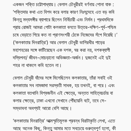
একজন শক্তি চট্টোপাধ্যায়। বেলাল চৌধুরীরই বর্ণনায় শোনা যাক :
‘শক্তিদার কথা এত বিশদ করে বলার কারণ নিঃসন্দেহে এত বড় কবি
কিন্তু মদ্যসঙ্গীর ব্যাপারে ছিলেন নির্বিচারী এবং নির্মম। প্রথমদিকে
প্রায় রোজই আমরা গোটা কলকাতা বলতে উত্তর-দক্ষিণ-পূর্ব-পশ্চিম
চষে বেড়াতে গিয়ে কত না প্রাণসংশয়ী ঠেকে নিজেদের সঁপে দিয়েছি।’
(‘কলকাতার দিনরাত্রি’) আর বেলাল চৌধুরী ভাগিরথীর পাড়ের
মহাশহরের সঙ্গে কাটিয়েছেন এক দশক, ঘর করা নয়, দশকব্যাপী
দস্যিপনা/ জীবন-মোচড়ানো অভিজ্ঞতা-অর্জন। দুজনেই এই দুই
শহর না থাকলে কবি হতেন না।
বেলাল চৌধুরী যাঁদের সঙ্গে মিলেছিলেন কলকাতায়, তাঁরা সবাই ওই
কলকাতার সব নামজাদা সরস্বতী সাধক, হয় তখনই, বা পরে। এবং
কলকাতা যতখানি বিশ্বজনীন এই ক্ষেত্রে, অন্তত সাহিত্যচর্চায় বা
কলার ক্ষেত্রে, ঢাকা এখনো সেখানে পৌঁছায়নি বটে, তবে সে-
সম্ভাবনা অবশ্যই আরো বেশি আছে।
‘কলকাতার দিনরাত্রি’ আত্মস্মৃতিমূলক প্রবন্ধ বিরাটাকৃতি লেখা, এতে
আছে অনেক কিছু, কিন্তু আমার মতে সবচেয়ে গুরুত্বপূর্ণ হলো, কী