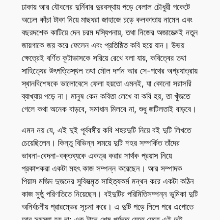
ঢাকায় আর যৌবনের দুর্নিবার দুরবস্থায় পড়ে বেলাল চৌধুরী পকেটে
অঢেল কাঁচা টাকা নিয়ে মাছধরা জাহাজে চড়ে কলকাতায় নামেন এবং
বছরদশেক কাটিয়ে দেন চরম দস্যিপনায়, তথা নিজের অজামেত্মই নতুন
জায়গাকে জয় করে ফেলেন এবং প্রতিষ্ঠিত কবি হয়ে যান। উভয়
ক্ষেত্রেই বর্ণিত কূটাভাসকে সরিয়ে রেখে বলা যায়, কবিত্বের তথা
সাহিত্যের উৎপত্তিস্থল তথা মৌল দর্শন আর সে-পথের অগ্রযাত্রায়
স্থানবিশেষকে ভালোবেসে ফেলা হয়তো এমনই, যা কোনো সরাসরি
ব্যাখ্যায় পড়ে না। মানুষ কেন কবিতা লেখে বা কবি হয়, তা খুঁজতে
গেলে কথা অনেক বাড়বে, সমাধান মিলবে না, শুধু জটিলতাই বাড়বে।
এমন নয় যে, এই দুই পূর্ববঙ্গীয় কবি শহরদুটি নিয়ে বই দুটি লিখতে
চেয়েছিলেন। কিন্তু বিভিন্ন সময়ে দুটি শহর সম্পর্কিত তাঁদের
ভাবনা-বেদনা-বক্তব্যকে একত্র করার সার্থক প্রয়াস নিয়ে
প্রকাশকরা একটা মহৎ কাজ সম্পন্ন করেছেন। আর সম্পাদক
পিয়াস মজিদ দুজনের সুবিসত্মৃত সাহিত্যকর্ম মন্থন করে একটা কঠিন
কাজ সুষ্ঠু পরিণতিতে নিয়েছেন। বইদুটির পরিমিতিসম্পন্ন ভূমিকা দুটি
অনির্বচনীয় প্রারম্ভের সূচনা করে। এ দুটি পড়ে নিলে পরে এগোতে
আর সমস্যা হয় না; এক টানে শেষ পর্যন্ত যেতে যেতে এই দুই