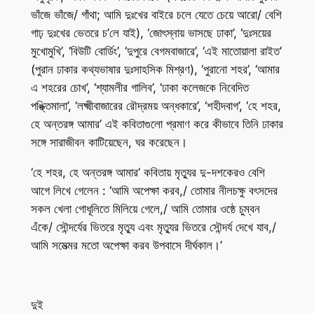
ভাঁজে ভাঁজে/ গাঁথা; আমি দুঃখের বাইরে চলে যেতে চেয়ে আরো/ বেশি
গাঢ় দুঃখের ভেতরে চ’লে যাই), ‘জোৎস্নায় ভাসছে ঢাকা’, ‘দুঃসয়ের
মুখোমুখি’, ‘বিউটি বোর্ডিং’, ‘দুপুরে বেগমবাজারে’, ‘এই মাতোয়ালা রাইত’
(পুরান ঢাকার কথ্যভাষার দুঃসাহসিক মিশ্রণ), ‘পুরানো শহর’, ‘আমার
এ শহরের চোখ’, ‘শ্যামলীর গালিব’, ‘ঢাকা কলেজকে নিবেদিত
পঙ্ক্তিমালা’, ‘লক্ষ্মীবাজারের রৌদ্রময় অন্ধকারে’, ‘শহীদবাগ’, ‘হে শহর,
হে অন্তরঙ্গ আমার’ এই কবিতাগুলো প্রমাণ করে কীভাবে তিনি ঢাকার
সঙ্গে সারাজীবন কাটিয়েছেন, ঘর করেছেন।
‘হে শহর, হে অন্তরঙ্গ আমার’ কবিতায় মৃত্যুর দু-দশকেরও বেশি
আগে লিখে গেলেন : ‘আমি অপেক্ষা করব,/ তোমার নীলচক্ষু বৎসদের
সকল খেলা গোধূলিতে মিলিয়ে গেলে,/ আমি তোমার ওষ্ঠে চুম্বন
এঁকে/ সৌন্দর্যের ভিতরে মৃত্যু এবং মৃত্যুর ভিতরে সৌন্দর্য দেখে যাব,/
আমি সমেত্মর মতো অপেক্ষা করব উপবাসে দীর্ঘকাল।’
দুই