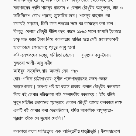
মহাশহরের প্রতি শামসুর রাহমান ও বেলাল চৌধুরীর আনুগত্য, টান ও
অভিনিবেশ চোখে পড়বে; উন্মোচিত হবে। শামসুর রাহমান তো
ঢাকারই সন্তান, তিনি ঢাকা শহরের সঙ্গে ঘর করেছেন বলা চলে।
কিন্তু বেলাল চৌধুরী পঁচিশ বছর বয়সে ১৯৬৩ সালে জাপানি ট্রলারে
চড়ে মাছ ধরার টাকা নিয়ে কলকাতায় হাজির হয়ে সেই মহানগরকেই
ভালোবেসে ফেললেন; প্রচুর বন্ধু হলো
কবি-লেখকদের মধ্যে, ঘনিষ্ঠতা পেলেন বুদ্ধদেব বসু-সৈয়দ
মুজতবা আলী-আবু সয়ীদ
আইয়ুব-সত্যজিৎ রায়-অমর্ত্য সেন-শঙ্খ
ঘোষ-শক্তি চট্টোপাধ্যায়-সুনীল গঙ্গোপাধ্যায়সহ ডজন-ডজন
মহালেখকের। অবশ্য পরিণত বয়সে ঢাকায় বেলাল চৌধুরীর কলকাতা
নিয়ে বই লেখার পরিকল্পনা পাই সম্পাদকীয় বক্তব্যে : ‘তাঁর ঘনিষ্ঠ
সুহূদ মতিউর রহমানের প্রস্তাবে বেলাল চৌধুরী আমার কলকাতা নামে
একটি বই লেখার কথা ভেবেছিলেন, যদিও আকস্মিক অসুস্থতা-
প্রয়াণ তাঁকে সে সুযোগ দেয়নি।’
কলকাতা বাংলা সাহিত্যের এক অচিন্তনীয় ধাত্রীভূমি। উপমহাদেশে