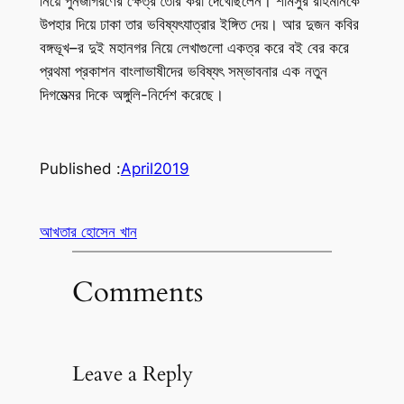
নিয়ে পুনর্জাগরণের ক্ষেত্র তৈরি করা দেখেছিলেন। শামসুর রাহমানকে
উপহার দিয়ে ঢাকা তার ভবিষ্যৎযাত্রার ইঙ্গিত দেয়। আর দুজন কবির
বঙ্গভূখ–র দুই মহানগর নিয়ে লেখাগুলো একত্র করে বই বের করে
প্রথমা প্রকাশন বাংলাভাষীদের ভবিষ্যৎ সম্ভাবনার এক নতুন
দিগমেত্মর দিকে অঙ্গুলি-নির্দেশ করেছে।
Published :
April
2019
আখতার হোসেন খান
Comments
Leave a Reply