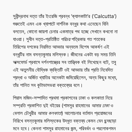
সুধীন্দ্রনাথ দত্ত তাঁর ইংরেজি প্রবন্ধ ‘ক্যালকাটা’র (‘Calcutta’)
শুরুতেই এমন এক খ্যাপাটে দার্শনিক বন্ধুর কথা এনেছেন যিনি
বলতেন, কোনো জায়গা চেনার একমাত্র পথ হচ্ছে সেখানে কখনো না
যাওয়া। সুধীন দত্ত-প্রতিষ্ঠিত
পরিচয়
পত্রিকার গত শতকের
তিরিশের দশকের নিয়মিত আড্ডার অন্যতম বিশেষ আকর্ষণ এই
বন্ধুটির নাম বসন্তকুমার মলিস্নক। জীবনের একটা বড় সময় তিনি
অক্সফোর্ড প্রবাসে দর্শনশাস্ত্রের সব তাত্ত্বিক বই লিখেছেন বটে, তবু
এই অতুলনীয় বৌদ্ধিক ব্যক্তিটি ওই আড্ডায় তাঁর প্রতি নিবেদিত
শ্রদ্ধা ও অর্জিত খ্যাতির অনেকটা জমিয়েছিলেন, অন্য কিছুর মধ্যে,
তাঁর শানিত সব কূটাভাসভরা বক্তব্যের বলে।
পিয়াস মজিদ-সম্পাদিত প্রথমা প্রকাশনের ঢাকা ও কলকাতা নিয়ে
সম্প্রতি প্রকাশিত দুই বইয়ের (শামসুর রাহমানের
আমার ঢাকা
ও
বেলাল চৌধুরীর
আমার কলকাতা
) আলোচনার বর্তমান প্রয়োজনের
নিরিখে বসন্তকুমার মলিস্নকের উদ্ধৃত বক্তব্য কেমন যেন ছন্দছাড়া
মনে হবে। কেননা শামসুর রাহমানের জন্ম, পরিবর্ধন ও পরলোকগমন