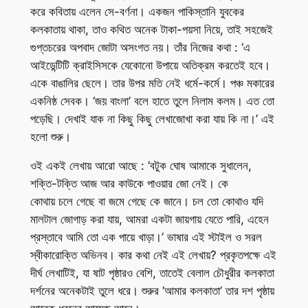
করে কবিতায় এলেন সে-বর্ণনা। একজন পাকিস্তানি যুবকের
কলকাতায় থাকা, তাও কথিত অনেক টাকা-পয়সা নিয়ে, তাই সহজেই
গুপ্তচরের অপবাদ জোটা অসংগত নয়। তাঁর নিজের কথা : ‘এ
আইডেন্টিটি ক্রাইসিসকে যেকোনো উপায়ে অতিক্রম করতেই হবে।
একে বাঙালির ছেলে। তার উপর মতি নেই ধর্মে-কর্মে। পঞ্চ মকারের
একনিষ্ঠ সেবক। ‘জয় বাংলা’ বলে হাতে তুলে নিলাম কলম। এত তো
পড়েছি। দেখাই যাক না কিছু কিছু লেখাজোখা করা যায় কি না।’ এই
হলো শুরু।
ওই একই লেখায় আরো আছে : ‘বটুক ঘোষ আমাকে সুধালেন,
শক্তি-টক্তি আজ আর কাউকে পাওয়ার জো নেই। কে
কোথায় চলে গেছে বা জমে গেছে কে জানে। চল তো কোথাও যদি
মালটাল জোগাড় করা যায়, আমরা একটা জায়গায় যেতে পারি, এহেন
প্রস্তাবে আমি তো এক পায়ে খাড়া।’ ভাষার এই স্টাইল ও সরল
স্বীকারোক্তি অভিনব। কার কথা নেই এই লেখায়? প্রকৃতপক্ষে এই
দীর্ঘ লেখাটিই, যা ষাট পৃষ্ঠারও বেশি, তাতেই বেলাল চৌধুরীর কলকাতা
দর্শনের অনেকটাই তুলে ধরে। শুরুর ‘আমার কলকাতা’ তার দশ পৃষ্ঠায়