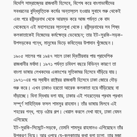
বিদেশি সাম্রাজ্যের রাজধানী হিসেবে, বিশেষ করে বাংলাভাষীদের
সবধরনের বুদ্ধিবৃত্তিক কর্মের অন্তস্তল হওয়ার সুবাদে শুরু থেকেই
এবং পরে রবীন্দ্রনাথ থেকে আরম্ভ করে আজ পর্যন্ত কে বাদ
থেকেছেন এই মহাশহরের স্তনসুধা থেকে। রবীন্দ্রনাথের সব শিষ্য
কলকাতাকেই নিজেদের কর্মক্ষেত্র ভেবেছেন; তার ইট-সুরকি-সড়ক-
উপসড়কের গন্ধে, মানুষের ভিড়ে কবিত্বের উপাদান খুঁজেছেন।
১৯০৫ সালের পর ১৯৪৭ সালে ঢাকা দ্বিতীয়বার পায় প্রাদেশিক
রাজধানীর মর্যাদা। ১৯৭১ পর্যন্ত চবিবশ বছরে বিভিন্ন কারণে তা
বাংলা ভাষার লেখকদের একাংশের সূতিকাঘর হিসেবে দাঁড়িয়ে যায়।
১৯৭১-এর পর স্বাধীন রাষ্ট্রের রাজধানী হিসেবে ঢাকা জোরে দৌড়
শুরু করে। এখন ঢাকাও হয়তো আরেক কলকাতা হয়ে দাঁড়িয়েছে বা
দাঁড়াচ্ছে। বিনা দ্বিধায় বলা যায়, ঢাকার এই শহরত্বের প্রথম প্রধান
সম্পূর্ণ সাহিত্যিক ফসল শামসুর রাহমান। তাঁর ভাষায় মিলবে এই
শহরের গন্ধ, গড়ে ওঠার গল্প। খেয়াল করলে দেখা যাবে, ঢাকা যেমন
এগিয়েছে
ইট-সুরকি-সিমেন্টে-সড়কে, তেমনি শামসুর রাহমানও এগিয়েছেন তাঁর
উপকরণ নিয়ে। আর ওপরে যে-কলকাতার কথা বলা হলো, তার মজা