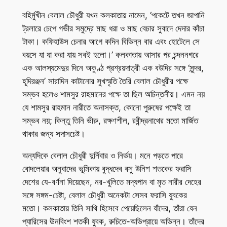
বহির্মুখীন বেলাল চৌধুরী যখন কলকাতায় নামেন, ‘পকেটে তখন জাপানি
ট্রলারে চেপে গভীর সমুদ্রে মাছ ধরা ও মাছ বেচার সুবাদে দেদার কাঁচা
টাকা। কফিহাউস চেনার আগে কদিন বিভিন্ন বার এবং হোটেলে সে
বয়সে যা যা করা যায় সবই হলো।’ কলকাতায় আসার পর চন্দননগরে
এক আলস্যমেদুর দিনে অকুণ্ঠ প্রশ্রয়দাত্রী এক বউদির সঙ্গে ‘সুন্দর,
হূদিরঞ্জন’ সারাদিন কাটানোর সুখস্মৃতি তৈরি বেলাল চৌধুরীর পক্ষে
সম্ভব হলেও শামসুর রাহমানের পক্ষে তা ছিল অচিন্তনীয়। এমন নয়
যে শামসুর রাহমান নারীতে অনাসক্ত, কোনো পুরুষের পক্ষেই তা
সম্ভব নয়; কিন্তু তিনি ভীরু, রক্ষণশীল, রবীন্দ্রনাথের মতো মার্জিত
থাকার জন্য সদাসচেষ্ট।
অন্যদিকে বেলাল চৌধুরী দুর্নিবার ও নির্ভয়। মনে পড়তে পারে
বোদলেয়ার অনুবাদের ভূমিকায় বুদ্ধদেব বসু উনিশ শতকের ফরাসি
দেশের যে-বর্ণনা দিয়েছেন, নর-খুলিতে মদ্যপান বা মৃত নারীর দেহের
সঙ্গে সঙ্গম-চেষ্টা, বেলাল চৌধুরী অনেকটা সেসব ফরাসি যুবকের
মতো। কলকাতায় তিনি সাথি হিসেবে পেয়েছিলেন যাঁদের, তাঁরা যেন
প্যারিসের ঊনবিংশ শতকী যুবক, রুচিতে-অভিপ্রায়ে অভিন্ন। তাঁদের