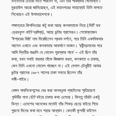
উন্নততর চেহারা দিতে পারবেন না, এটা তাঁর পরিষ্কার খেদোক্তি।
মুরহাউস আরো জানিয়েছেন, এই মহানগরের সাহায্যেই তিনি মাপতে
শিখেছেন এই উপমহাদেশকে।
পক্ষান্তরে কিপলিংয়ের কটু কথা আছে কলকাতাকে নিয়ে (
সিটি অব
ড্রেডফুল নাইট
দ্রষ্টব্য), আছে গুন্টার গ্রাসেরও। শেষোক্তজন
‘ঈশ্বরের বিষ্ঠা’ নাম দিয়েছিলেন প্রথম দর্শনে, পরে তিনি একাধিকবার
আসেন এখানে এবং কলকাতার আকর্ষণে মজেন। ‘রবীন্দ্রনাথের পরে
আমি দ্বিতীয় বাঙালি যে নোবেল পুরস্কার পাবে’ – এই ছিল তাঁর
কথা, যখন সবাই বারবার তাঁকে জিজ্ঞাসা করত, কলকাতা ও ঢাকায়,
কেন তিনি এখনো নোবেল পাচ্ছেন না। এই বেলাল চৌধুরীই আবার
গুন্টার গ্রাসের ১৯৮৭ সালের ঢাকা সফরে ছিলেন তাঁর
সঙ্গী-গাইড।
বেঙ্গল পাবলিকেশন্সের বের করা অলকনন্দা প্যাটেলের স্মৃতিচারণা
পৃথিবীর পথে হেঁটে
বইয়ে ঢাকার কথা এসেছে। কিন্তু তাঁরটা একটু
ভিন্ন : এদেশের অনেকের মতোই তাঁর শিকড় ছেড়ে বাইরে গিয়ে
পুরনো দিনের কথা মনে পড়ার আখ্যান। কেতকী কুশারী ডাইসন