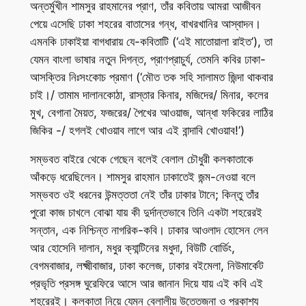
অন্তর্মুখীন শামসুর রাহমানের প্রাণ, তাঁর কবিতায় আমরা আজীবন
পেয়ে এসেছি ঢাকা শহরের বাতাসের গন্ধ, বাখরখানির আস্বাদন।
এমনকি ঢাকাইয়া বাগধারায় যে-কবিতাটি (‘এই মাতোয়ালা রাইত’), তা
যেমন বাংলা ভাষার নতুন দিগন্ত, প্রাণপ্রাচুর্য, তেমনি কবির ঢাকা-
আসক্তির নিঃসংকোচ প্রমাণ (‘মৌত তক সহি সালামত জিন্দা থাকবার
চাই।/ তামাম দালানকোঠা, রাস্তার কিনার, মজিদের/ মিনার, কলের
মুখ, বেগানা মৈয়ত, ফজরের/ পৈখের আওয়াজ, আন্ধা ফকিরের লাঠির
জিকির -/ হগলই খোওয়াব লাগে আর এই বান্দাবি খোওয়াব!’)
সম্ভবত বাইরে থেকে গেছেন বলেই বেলাল চৌধুরী কলকাতাকে
আঁকড়ে ধরেছিলেন। শামসুর রাহমান ঢাকাতেই জন্ম-নেওয়া বলে
সম্ভবত ওই ধরনের উন্মত্ততা নেই তাঁর ঢাকার টানে; কিন্তু তাঁর
পুরো কাজ চাখলে বোঝা যায় কী দুর্দান্তভাবে তিনি একটা শহরেরই
সন্তান, এক নিশ্চিন্ত নাগরিক-কবি। ঢাকার আওলাদ হোসেন লেন
আর হোসেনি দালান, মধুর ক্যান্টিনের মধুদা, বিউটি বোর্ডিং,
বেগমবাজার, লক্ষ্মীবাজার, ঢাকা কলেজ, ঢাকার বইমেলা, নিউমার্কেট
প্রভৃতি প্রসঙ্গ ঘুরেফিরে আসে আর জানান দিয়ে যায় এই কবি এই
শহরেরই। কলকাতা নিয়ে যেমন বেলালীয় উত্তেজনা ও প্রকাশ্য