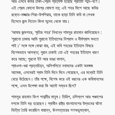
আর এসবে কবির ঢাকা-প্রেম প্রত্যক্ষ হয়েছে প্রতিটি শব্দে-বর্ণে।
এই প্রেম কোনো উদগ্র ঘোষণা নয়; এই শহর মিশে আছে কবির
রক্তে-মজ্জায়-শিরা-উপশিরায়, তাকে ছাড়া তিনি কবি বা লেখক
হিসেবে জন্ম নিতেন কিনা সন্দেহ থেকে যায়।
‘আমার জন্মশহর, স্মৃতির শহর’ নিবন্ধে শামসুর রাহমান জানিয়েছেন :
‘পুরানো ঢাকায় আমি পুরানো ইতিহাসের নিশ্বাস ও দীর্ঘশ্বাস শুনতে
পাই।’ সঙ্গে সঙ্গে বোঝা যায়, এই কবি শহরের ইতিহাস বিষয়ে
বিশেষভাবে আসক্ত; পুরান ঢাকাই তো এই শহরের ইতিহাস ধারণ
করে আছে; পুরনো ইট আর ভাঙা দালান,
শ্যাওলা-ধরা প্রত্নচিহ্ন, অলিগলিতে নবাবদের একটা অবঙ্গজ
আমেজ, এসবেরই স্বাদ তিনি দিনে দিনে পেয়েছেন, এর মধ্যেই তিনি
বেড়ে উঠেছেন। তাঁর পক্ষে, বিশেষ করে ওই ধরনের এক কবিমানসের
পক্ষে, এসব উপেক্ষা করা কি আদৌ সম্ভব ছিল?
শামসুর রাহমান বিংশ শতাব্দীর মানুষ। তিরিশ, চলিস্নশ আর পঞ্চাশের
দশকে তিনি বড় হয়েছেন। স্বাধীন রাষ্ট্র বাংলাদেশের উদ্ভবের ঘটনা
ভিত্তি তৈরি করেছিল বায়ান্ন, ঊনসত্তরের গণঅভ্যুত্থান,