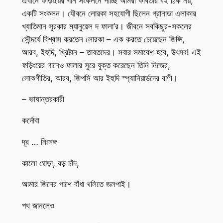
এখানে ফড়িংয়ের গান সংকলনে পাচ্ছি আমরা কবিতার বই ঠিক নয়,
একটি সংকলন। যৌবনে লোরকা সহযোগী ছিলেন গ্রানাডা এলাকার
খ্যাতিমান সুরকার ম্যানুয়েল দ ফালা’র। জীবনে সবকিছুর-সকলের
সৌন্দর্যে বিশ্বাস করতেন লোরকা – এক করতে চেয়েছেন জিপ্সি,
আরব, ইহুদি, খ্রিষ্টান – তাবতদের। সবার সমাবেশ হবে, উৎসব! এই
ফড়িংয়ের গানেও ফালার সুরে যুক্ত করেছেন তিনি নিজের,
লোকগীতির, আরব, জিপসি আর ইহুদি স্প্যানিয়ার্ডদের বাণী।
– ভাষান্তরকারী
কর্দোবা
দূর … নিঃসঙ্গ
কালো ঘোড়া, বড় চাঁদ,
আমার জিনের পাশে বাঁধা থলিতে জলপাই।
পথ জানলেও