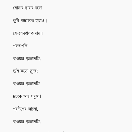
সোনার ছায়ার মতো
তুমি গমক্ষেতে হারাও।
যে-মেঘপালক যায়।
প্রজাপতি
হাওয়ার প্রজাপতি,
তুমি কতো সুন্দর;
হাওয়ার প্রজাপতি
চক্চকে আর সবুজ।
প্রদীপের আলো,
হাওয়ার প্রজাপতি,