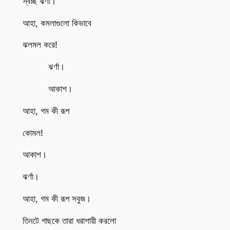
স্বচ্ছ ঝর্ণা।
আহা, কমলাগুলো কিভাবে
ঝলমল করে!
ঝর্ণা।
আকাশ।
আহা, গম কী রূপ
কোমল!
আকাশ।
ঝর্ণা।
আহা, গম কী রূপ সবুজ।
তিনটে গাছকে তারা ধরাশায়ী করলো