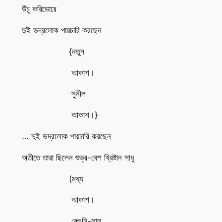
উঁচু করিডোরে
দুই ভদ্রলোক পায়চারি করছেন
{নতুন
আকাশ।
সুনীল
আকাশ।}
… দুই ভদ্রলোক পায়চারি করছেন
অতীতে তারা ছিলেন শুভ্র-বেশ খ্রিষ্টান সাধু
(মধ্য
আকাশ।
বেগুনি-লাল