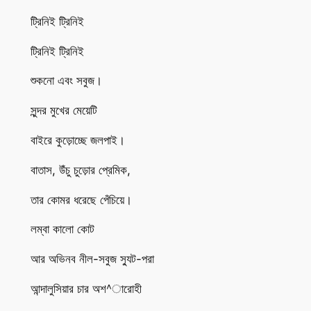
ট্রিনিই ট্রিনিই
ট্রিনিই ট্রিনিই
শুকনো এবং সবুজ।
সুন্দর মুখের মেয়েটি
বাইরে কুড়োচ্ছে জলপাই।
বাতাস, উঁচু চুড়োর প্রেমিক,
তার কোমর ধরেছে পেঁচিয়ে।
লম্বা কালো কোট
আর অভিনব নীল-সবুজ স্যুট-পরা
আন্দালুসিয়ার চার অশ^ারোহী