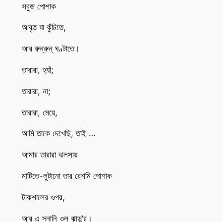
সবুজ পোশাক
আবৃত যা কুঁচিতে,
আর রুন্রুন্ ঘণ্টাতে।
তারারা, হ্যাঁ;
তারারা, না;
তারারা, মেয়ে,
আমি তাকে দেখেছি, তাই …
আমার তারারা ঝলসায়
মাটিতে-লুটানো তার রেশমি পোশাক
টাকশালের ওপর,
আর এ স্নানি ওল ঝাড়ু’র।