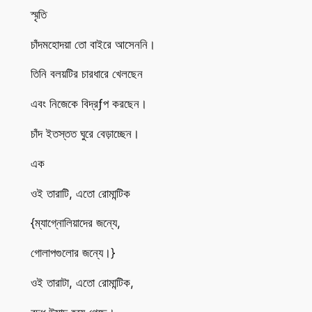
স্মৃতি
চাঁদমহোদয়া তো বাইরে আসেননি।
তিনি বলয়টির চারধারে খেলছেন
এবং নিজেকে বিদ্রƒপ করছেন।
চাঁদ ইতস্তত ঘুরে বেড়াচ্ছেন।
এক
ওই তারাটি, এতো রোমান্টিক
{ম্যাগ্নোলিয়াদের জন্যে,
গোলাপগুলোর জন্যে।}
ওই তারাটা, এতো রোমান্টিক,