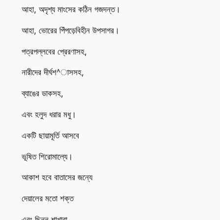
আহা, অদৃশ্য মাংসের কঠিন গজদন্ত।
আহা, ভোরের পিঁপড়েবিহীন উপসাগর।
পত্রপল্লবের প্রেরণাসহ,
নারীদের দীর্ঘশ^াসসহ,
ব্যাঙের ডাকসহ,
এবং হলুদ ধরার মধু।
একটি ছায়ামূর্তি আসবে
ভূষিত শিরোমাল্যে।
আকাশ হবে বাতাসের জন্যে
দেয়ালের মতো শক্ত
এবং ছিন্ন শাখারা