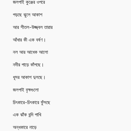
জলপাই কুঞ্জের ওপরে
পড়ছে ঝুলে আকাশ
আর শীতল-উজ্জ্বল তারার
আঁধার কী এক বর্ষণ।
নল আর আধেক আলো
নদীর পাড়ে কাঁপছে।
ধূসর আকাশ দুলছে।
জলপাই বৃক্ষগুলো
চিৎকারে-চিৎকারে ফুঁসছে
এক ঝাঁক বন্দি পাখি
অন্ধকারে নাড়ে