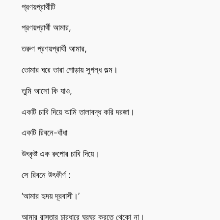
প্রণয়প্রার্থীটি
প্রণয়প্রার্থী আমার,
তরুণ প্রণয়প্রার্থী আমার,
তোমার ঘরে তারা পোড়ায় সুগন্ধ গুল্ম।
তুমি আসো কি যাও,
একটি চাবি দিয়ে আমি তালাবদ্ধ করি দরজা।
একটি রিবনে-বাঁধা
উৎকৃষ্ট এক রুপোর চাবি দিয়ে।
সে রিবনে উৎকীর্ণ :
‘আমার হৃদয় দূরবাসী।’
আমার রাস্তার চারধারে ঘুরঘুর করতে থেকো না।