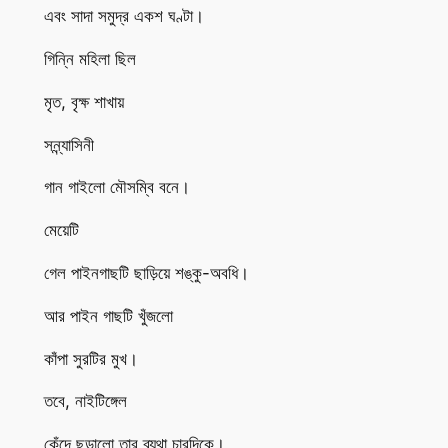
এবং সাদা সমুদ্র একশ ঘণ্টা।
গিন্নি মহিলা ছিল
মৃত, বৃক্ষ শাখায়
সন্ন্যাসিনী
গান গাইলো মৌসম্বি বনে।
মেয়েটি
গেল পাইনগাছটি ছাড়িয়ে শঙ্কু-অবধি।
আর পাইন গাছটি খুঁজলো
কাঁপা সুরটির মুখ।
তবে, নাইটিঙ্গেল
কেঁদে ছড়ালো তার ব্যথা চারদিকে।