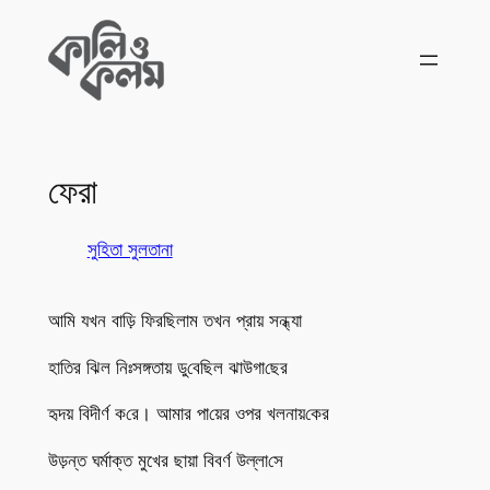
Skip
to
content
ফেরা
সু‌হিতা সুলতানা
আমি যখন বা‌ড়ি ফির‌ছিলাম তখন প্রায় সন্ধ্যা
হাতির ঝি‌ল নিঃসঙ্গতায় ডু‌বে‌ছিল ঝাউগা‌ছের
হৃদয় বিদীর্ণ ক‌রে। আমার পা‌য়ের ওপর খলনায়‌কের
উড়ন্ত ঘর্মাক্ত মুখের ছায়া বিবর্ণ উল্লা‌সে