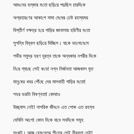
আগু‌নের হল্কার ম‌তো ছ‌ড়ি‌য়ে পড়‌ছিল চার‌দি‌কে
অগ্রহায়‌ণের আকা‌শে সাদা মে‌ঘের ঢেউ রহস্যময়
‌বিস্তীর্ণ নক্ষত্র হ‌য়ে গা‌ড়ির জানালায় হ‌রিণীর ম‌তো
সুগ‌ন্ধি বিহ্বল ছ‌ড়ি‌য়ে দি‌চ্ছিল। যা‌কে ভা‌লো‌বে‌সে
গভীর সমুদ্র হরণ দূরত্ব তা‌কে অন্ধকার নগরীর দি‌কে
নি‌য়ে গ্যা‌ছে সেই ক‌বে! নগ্ন নির্জনতা আজকাল মৃত
মানু‌ষের খবর পৌঁ‌ছে দেয় মালবাহী গা‌ড়ির ম‌তো!
শহর ভর‌তি বিষণ্নতা! কোথাও
উচ্ছ্বা‌স নেই! নাগ‌রিক জীব‌নে এত শোক এত রহস‌্য
দে‌খি‌নি আ‌গে! কোন দি‌কে যা‌বে সব‌দি‌কে সমূহ
সংকট। আজ হেম‌ন্তের শী‌তের সেই নীরবতা নেই!