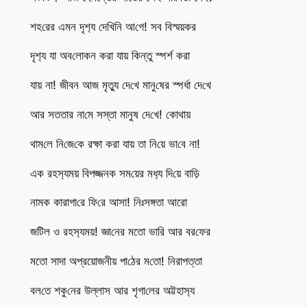
শহ‌রের এমন দৃশ‌্য দে‌খি‌নি আ‌গে! সব বিস্ময়কর
দৃশ‌্য যা অব‌লোকন করা যায় কিন্তু স্পর্শ করা
যায় না! জীবন আজ মৃত্যু‌ দে‌খে মানু‌ষের স্পর্ধা দে‌খে
আর সততার না‌মে সস্তা মানুষ দে‌খে! কোথায়
থাম‌লে নি‌জে‌কে রক্ষা করা যায় তা নি‌য়ে ভা‌বে না!
এক রহস‌্যময় বিপজ্জনক সম‌য়ের মধ‌্য দি‌য়ে বা‌ড়ি
নামক কারাগা‌রে ফি‌রে আসা! নিঃসঙ্গতা আরো
জ‌টিল ও রহস‌্যময়! জ্ঞা‌নের মতো ভা‌রি আর বর‌ফের
মতো সাদা অপ্রয়োজনীয় পা‌ঠের ম‌তো! নিরাপত্তা
বল‌তে শকু‌নের উল্লাস আর শৃগা‌লের অট্টহাস‌্য