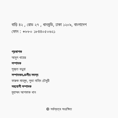
বাড়ি ৪২ , রোড ২৭ , ধানমন্ডি, ঢাকা ১২০৯, বাংলাদেশ
ফোন : +৮৮০ ১৮৪৪০৫০৬২১
প্রকাশক
আবুল খায়ের
সম্পাদক
সুব্রত বড়ুয়া
সম্পাদকমণ্ডলীর সদস্য
ফারুক মাহমুদ, লুভা নাহিদ চৌধুরী
সহযোগী সম্পাদক
মুহাম্মদ আশফাক খান
© সর্বস্বত্ব সংরক্ষিত