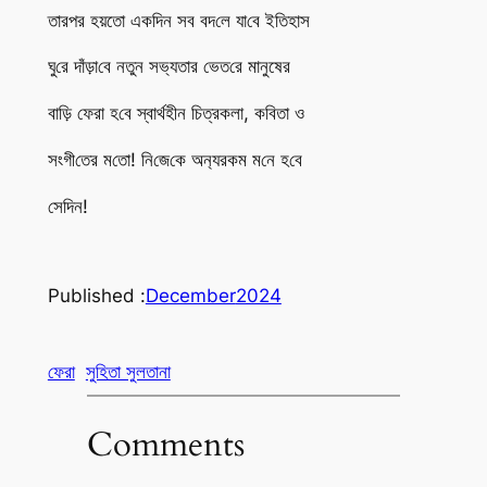
তারপর হয়তো এক‌দিন সব বদ‌লে যা‌বে ইতিহাস
ঘু‌রে দাঁড়া‌বে নতুন সভ‌্যতার ভেত‌রে মানুষের
বা‌ড়ি ফেরা হ‌বে স্বার্থহীন চিত্রকলা, ক‌বিতা ও
সংগী‌তের ম‌তো! নি‌জে‌কে অন‌্যরকম ম‌নে হ‌বে
সে‌দিন!
Published :
December
2024
ফেরা
সুহিতা সুলতানা
Comments