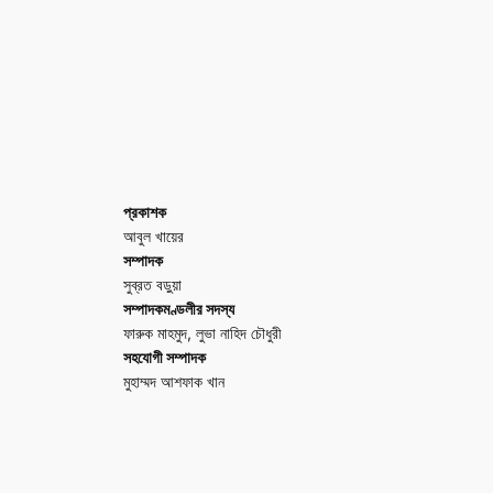
প্রকাশক
আবুল খায়ের
সম্পাদক
সুব্রত বড়ুয়া
সম্পাদকমণ্ডলীর সদস্য
ফারুক মাহমুদ, লুভা নাহিদ চৌধুরী
সহযোগী সম্পাদক
মুহাম্মদ আশফাক খান