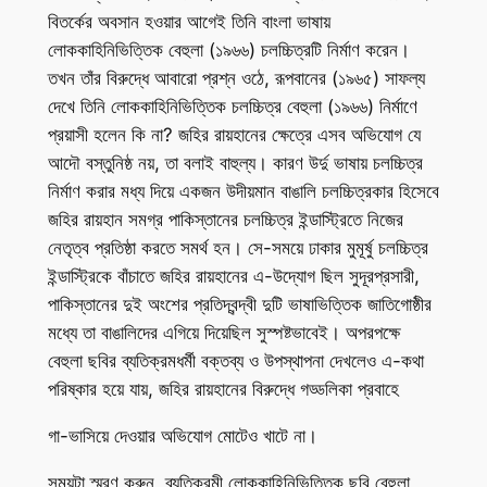
বিতর্কের অবসান হওয়ার আগেই তিনি বাংলা ভাষায়
লোককাহিনিভিত্তিক বেহুলা (১৯৬৬) চলচ্চিত্রটি নির্মাণ করেন।
তখন তাঁর বিরুদ্ধে আবারো প্রশ্ন ওঠে, রূপবানের (১৯৬৫) সাফল্য
দেখে তিনি লোককাহিনিভিত্তিক চলচ্চিত্র বেহুলা (১৯৬৬) নির্মাণে
প্রয়াসী হলেন কি না? জহির রায়হানের ক্ষেত্রে এসব অভিযোগ যে
আদৌ বস্তুনিষ্ঠ নয়, তা বলাই বাহুল্য। কারণ উর্দু ভাষায় চলচ্চিত্র
নির্মাণ করার মধ্য দিয়ে একজন উদীয়মান বাঙালি চলচ্চিত্রকার হিসেবে
জহির রায়হান সমগ্র পাকিস্তানের চলচ্চিত্র ইন্ডাস্ট্রিতে নিজের
নেতৃত্ব প্রতিষ্ঠা করতে সমর্থ হন। সে-সময়ে ঢাকার মুমূর্ষু চলচ্চিত্র
ইন্ডাস্ট্রিকে বাঁচাতে জহির রায়হানের এ-উদ্যোগ ছিল সুদূরপ্রসারী,
পাকিস্তানের দুই অংশের প্রতিদ্বন্দ্বী দুটি ভাষাভিত্তিক জাতিগোষ্ঠীর
মধ্যে তা বাঙালিদের এগিয়ে দিয়েছিল সুস্পষ্টভাবেই। অপরপক্ষে
বেহুলা ছবির ব্যতিক্রমধর্মী বক্তব্য ও উপস্থাপনা দেখলেও এ-কথা
পরিষ্কার হয়ে যায়, জহির রায়হানের বিরুদ্ধে গড্ডলিকা প্রবাহে
গা-ভাসিয়ে দেওয়ার অভিযোগ মোটেও খাটে না।
সময়টা স্মরণ করুন, ব্যতিক্রমী লোককাহিনিভিত্তিক ছবি বেহুলা