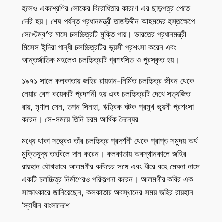
হলেও একশ্রেণির লোকের বিরোধিতার কারণে এর ছাড়পত্র পেতে
দেরি হয়। শেষ পর্যন্ত প্রধানমন্ত্রী তাজউদ্দীন আহমদের হস্তক্ষেপে
সেপ্টেম্ব^র মাসে চলচ্চিত্রটি মুক্তি পায়। ভারতের প্রধানমন্ত্রী
মিসেস ইন্দিরা গান্ধী চলচ্চিত্রটির ভূয়সী প্রশংসা করেন এবং
আন্তর্জাতিক মহলেও চলচ্চিত্রটি প্রশংসিত ও পুরস্কৃত হয়।
১৯৭১ সালে কলকাতায় জহির রায়হান-নির্মিত চলচ্চিত্র জীবন থেকে
নেয়ার বেশ কয়েকটি প্রদর্শনী হয় এবং চলচ্চিত্রটি দেখে সত্যজিত
রায়, মৃণাল সেন, তপন সিনহা, ঋত্বিক ঘটক প্রমুখ ভূয়সী প্রশংসা
করেন। সে-সময়ে তিনি চরম আর্থিক দৈন্যের
মধ্যে থাকা সত্ত্বেও তাঁর চলচ্চিত্র প্রদর্শনী থেকে প্রাপ্ত সমুদয় অর্থ
মুক্তিযুদ্ধ তহবিলে দান করেন। কলকাতায় অবস্থানকালে জহির
রায়হান যৌথভাবে আলমগীর কবিরের সঙ্গে এবং ধীরে বহে মেঘনা নামে
একটি চলচ্চিত্র নির্মাণেরও পরিকল্পনা করেন। আলমগীর কবির এক
সাক্ষাৎকারে জানিয়েছেন, কলকাতায় অবস্থানের সময় জহির রায়হান
‘স্বাধীন বাংলাদেশে