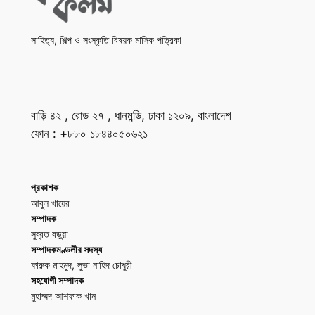
সাহিত্য, শিল্প ও সংস্কৃতি বিষয়ক মাসিক পত্রিকা
বাড়ি ৪২ , রোড ২৭ , ধানমন্ডি, ঢাকা ১২০৯, বাংলাদেশ
ফোন : +৮৮০ ১৮৪৪০৫০৬২১
প্রকাশক
আবুল খায়ের
সম্পাদক
সুব্রত বড়ুয়া
সম্পাদকমণ্ডলীর সদস্য
ফারুক মাহমুদ, লুভা নাহিদ চৌধুরী
সহযোগী সম্পাদক
মুহাম্মদ আশফাক খান