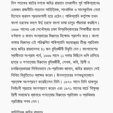
বিশ শতকের ষাটের দশকে জহির রায়হান তৎকালীন পূর্ব পাকিস্তানের
একজন রাজনীতি-সচেতন সাহিত্যিক, সাংবাদিক ও সাংস্কৃতিক নেতা
হিসেবে ক্রমশ প্রভাবশালী হয়ে ওঠেন। পাকিস্তানি কর্তৃপক্ষ তখন
বাংলা হরফের বদলে উর্দু হরফে বাংলা ভাষা চালুর পাঁয়তারা করছিল।
১৯৬৮ সালের ৩রা সেপ্টেম্বর ঢাকা বিশ্ববিদ্যালয়ের শিক্ষার্থীরা বাংলা
বর্ণমালা ও বানান সংস্কারের বিরুদ্ধে বিক্ষোভ প্রদর্শন করে। বাংলা
ভাষার বিরুদ্ধে এই পরিকল্পিত পাকিস্তানি ষড়যন্ত্রের তীব্র প্রতিবাদ
করে জহির রায়হানসহ ৪১ জন বুদ্ধিজীবী বিবৃতি দেন। বাংলাদেশের
স্বাধীনতা সংগ্রাম পর্বে, ১৯৬৯ সালে ১১ দফার মিছিলে গুলি চালিয়ে
ছাত্র ও গণহত্যার বিরুদ্ধে বুদ্ধিজীবী, লেখক, কবি, শিল্পী ও
চলচ্চিত্রকাররা লিখিতভাবে যে-প্রতিবাদ জানান, জহির রায়হান সেই
লিখিত বিবৃতিতেও স্বাক্ষর করেন। ঊনসত্তরের গণঅভ্যুত্থানে
প্রত্যক্ষ অংশগ্রহণ করেছিলেন তিনি। ১৯৭০ সালে তিনি ডাকসুর
নির্বাচনী প্রচারে অংশগ্রহণ করেন এবং ১৯৭১ সালের মার্চে ‘বিক্ষুব্ধ
শিল্পী সমাজে’র ব্যানারে গণহত্যার বিরুদ্ধে প্রতিবাদ ও স্বাধিকার
প্রতিষ্ঠার শপথ নেন।
সাহিত্যিক জহির রায়হান