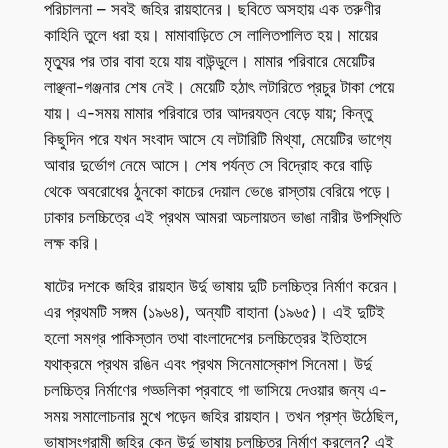
পরিচালনা – সবই জহির রায়হানের। ছবিতে অসহায় এক তরুণীর
কাহিনি তুলে ধরা হয়। মামাবাড়িতে সে লালিতপালিত হয়। মায়ের
মৃত্যুর পর তার বাবা হয়ে যায় বাউন্ডুলে। মামার পরিবারে মেয়েটির
লাঞ্ছনা-গঞ্জনার শেষ নেই। মেয়েটি হঠাৎ লটারিতে প্রচুর টাকা পেয়ে
যায়। এ-সময় মামার পরিবারে তার আদরযত্ন বেড়ে যায়; কিন্তু
কিছুদিন পরে যখন সংবাদ আসে যে লটারিটি মিথ্যা, মেয়েটির ভাগ্যে
আবার দুর্ভোগ নেমে আসে। শেষ পর্যন্ত সে বিদ্রোহ করে বাড়ি
থেকে অবরোধের ঠুনকো কাচের দেয়াল ভেঙে রাস্তায় বেরিয়ে পড়ে।
ঢাকার চলচ্চিত্রে এই প্রথম আমরা অচলায়তন ভাঙা নারীর উপস্থিতি
লক্ষ করি।
ষাটের দশকে জহির রায়হান উর্দু ভাষায় দুটি চলচ্চিত্র নির্মাণ করেন।
এর প্রথমটি সঙ্গম (১৯৬৪), অন্যটি বাহানা (১৯৬৫)। এই দুটিই
হলো সমগ্র পাকিস্তান তথা বাংলাদেশের চলচ্চিত্রের ইতিহাসে
যথাক্রমে প্রথম রঙিন এবং প্রথম সিনেমাস্কোপ সিনেমা। উর্দু
চলচ্চিত্র নির্মাণের গড্ডলিকা প্রবাহে গা ভাসিয়ে দেওয়ার জন্য এ-
সময় সমালোচনার মুখে পড়েন জহির রায়হান। তখন প্রশ্ন উঠেছিল,
ভাষাসংগ্রামী জহির কেন উর্দু ভাষায় চলচ্চিত্র নির্মাণ করলেন? এই