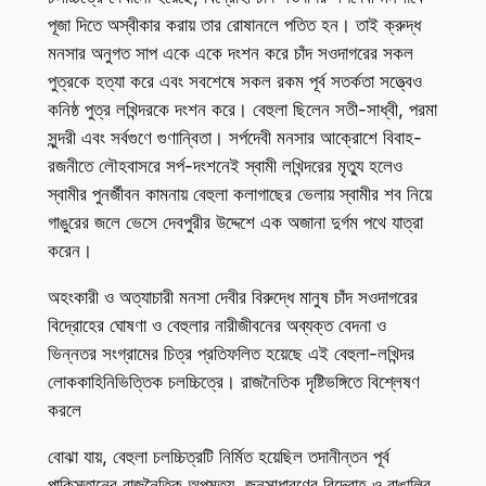
পূজা দিতে অস্বীকার করায় তার রোষানলে পতিত হন। তাই ক্রুদ্ধ
মনসার অনুগত সাপ একে একে দংশন করে চাঁদ সওদাগরের সকল
পুত্রকে হত্যা করে এবং সবশেষে সকল রকম পূর্ব সতর্কতা সত্ত্বেও
কনিষ্ঠ পুত্র লখিন্দরকে দংশন করে। বেহুলা ছিলেন সতী-সাধ্বী, পরমা
সুন্দরী এবং সর্বগুণে গুণান্বিতা। সর্পদেবী মনসার আক্রোশে বিবাহ-
রজনীতে লৌহবাসরে সর্প-দংশনেই স্বামী লখিন্দরের মৃত্যু হলেও
স্বামীর পুনর্জীবন কামনায় বেহুলা কলাগাছের ভেলায় স্বামীর শব নিয়ে
গাঙুরের জলে ভেসে দেবপুরীর উদ্দেশে এক অজানা দুর্গম পথে যাত্রা
করেন।
অহংকারী ও অত্যাচারী মনসা দেবীর বিরুদ্ধে মানুষ চাঁদ সওদাগরের
বিদ্রোহের ঘোষণা ও বেহুলার নারীজীবনের অব্যক্ত বেদনা ও
ভিন্নতর সংগ্রামের চিত্র প্রতিফলিত হয়েছে এই বেহুলা-লখিন্দর
লোককাহিনিভিত্তিক চলচ্চিত্রে। রাজনৈতিক দৃষ্টিভঙ্গিতে বিশ্লেষণ
করলে
বোঝা যায়, বেহুলা চলচ্চিত্রটি নির্মিত হয়েছিল তদানীন্তন পূর্ব
পাকিস্তানের রাজনৈতিক অপমৃত্যু, জনসাধারণের বিদ্রোহ ও বাঙালির