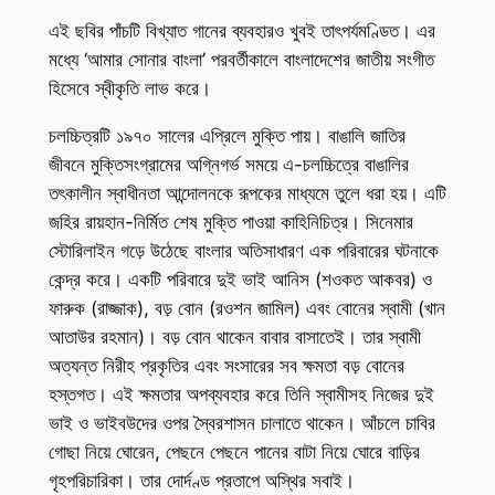
এই ছবির পাঁচটি বিখ্যাত গানের ব্যবহারও খুবই তাৎপর্যমণ্ডিত। এর
মধ্যে ‘আমার সোনার বাংলা’ পরবর্তীকালে বাংলাদেশের জাতীয় সংগীত
হিসেবে স্বীকৃতি লাভ করে।
চলচ্চিত্রটি ১৯৭০ সালের এপ্রিলে মুক্তি পায়। বাঙালি জাতির
জীবনে মুক্তিসংগ্রামের অগ্নিগর্ভ সময়ে এ-চলচ্চিত্রে বাঙালির
তৎকালীন স্বাধীনতা আন্দোলনকে রূপকের মাধ্যমে তুলে ধরা হয়। এটি
জহির রায়হান-নির্মিত শেষ মুক্তি পাওয়া কাহিনিচিত্র। সিনেমার
স্টোরিলাইন গড়ে উঠেছে বাংলার অতিসাধারণ এক পরিবারের ঘটনাকে
কেন্দ্র করে। একটি পরিবারে দুই ভাই আনিস (শওকত আকবর) ও
ফারুক (রাজ্জাক), বড় বোন (রওশন জামিল) এবং বোনের স্বামী (খান
আতাউর রহমান)। বড় বোন থাকেন বাবার বাসাতেই। তার স্বামী
অত্যন্ত নিরীহ প্রকৃতির এবং সংসারের সব ক্ষমতা বড় বোনের
হস্তগত। এই ক্ষমতার অপব্যবহার করে তিনি স্বামীসহ নিজের দুই
ভাই ও ভাইবউদের ওপর স্বৈরশাসন চালাতে থাকেন। আঁচলে চাবির
গোছা নিয়ে ঘোরেন, পেছনে পেছনে পানের বাটা নিয়ে ঘোরে বাড়ির
গৃহপরিচারিকা। তার দোর্দণ্ড প্রতাপে অস্থির সবাই।