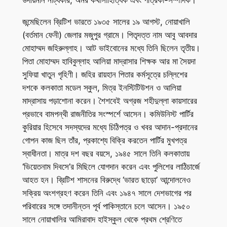
জন্মেছিলেন ব্রিটিশ ভারতে ১৯৩৫ সালের ১৯ আগস্ট, নোয়াখালি
(বর্তমান ফেনী) জেলার মজুপুর গ্রামে। পিতৃদত্ত নাম আবু আবদার
মোহাম্মদ জহিরুল্লাহ। আট ভাইবোনের মধ্যে তিনি ছিলেন তৃতীয়।
পিতা মোহাম্মদ হাবিবুল্লাহ আলিয়া মাদ্রাসার শিক্ষক আর মা সৈয়দা
সুফিয়া খাতুন গৃহিণী। জহির রায়হান পিতার কর্মসূত্রে চল্লিশের
দশকে কলকাতা মডেল স্কুল, মিত্র ইনস্টিটিউশন ও আলিয়া
মাদ্রাসায় পড়াশোনা করেন। শৈশবেই অগ্রজ শহীদুল্লা কায়সারের
প্রভাবে বামপন্থী রাজনীতির সংস্পর্শে আসেন। কমিউনিস্ট পার্টির
কুরিয়ার হিসেবে সদস্যদের মধ্যে চিঠিপত্র ও খবর আদান-প্রদানের
গোপন কাজ ছিল তাঁর, প্রকাশ্যে বিক্রি করতেন পার্টির মুখপত্র
স্বাধীনতা। মাত্র দশ বছর বয়সে, ১৯৪৫ সালে তিনি কলকাতায়
‘ভিয়েতনাম দিবসে’র মিছিলে যোগদান করেন এবং পুলিশের লাঠিচার্জে
আহত হন। ব্রিটিশ শাসনের বিরুদ্ধে ‘ভারত ছাড়ো’ আন্দোলনেও
সক্রিয় অংশগ্রহণ করেন তিনি এবং ১৯৪৭ সালে দেশভাগের পর
পরিবারের সঙ্গে তদানীন্তন পূর্ব পাকিস্তানে চলে আসেন। ১৯৫০
সালে নোয়াখালির আমিরাবাদ হাইস্কুল থেকে প্রথম শ্রেণিতে