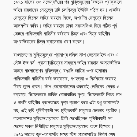
১৯৭১ সালের ৩০ নভেম্ব^রের পর মুক্তিযুদ্ধের বিজয়ের প্রাক্কালে
জহির রায়হানের নেতৃত্বে দুটি চলচ্চিত্র ইউনিট গঠিত হয়। একটির
নেতৃত্বে ছিলেন জহির রায়হান নিজে, অপরটির নেতৃত্বে ছিলেন
আলমগীর কবির। জহির রায়হান ঢাকা-ময়মনসিংহ নিয়ে গঠিত পূর্ব
সেক্টরে পাকিস্তানি বাহিনীর বর্বরতার চিহ্ন এবং মিত্র বাহিনীর
অগ্রাভিযানের চিত্র ক্যামেরায় ধারণ করেন।
বাংলাদেশের মুক্তিযুদ্ধের প্রামাণ্য দলিল স্টপ জেনোসাইড এবং এ
স্টেট ইজ বর্ন প্রামাণ্যচিত্রের মাধ্যমে জহির রায়হান আন্তর্জাতিক
অঙ্গনে বাংলাদেশের মুক্তিযুদ্ধ, বাঙালি জাতির ওপর হানাদার
পাকিস্তানি বাহিনীর বর্বর অত্যাচার, গণহত্যা ও নির্মমতার ভয়াবহ
চিত্র তুলে ধরেন। স্টপ জেনোসাইডের শুরুতেই লেনিনের স্কেচ ও
বক্তব্য, ভিয়েতনামে মার্কিন বোমাবাজির দৃশ্য, ভিয়েতনামি শিশুর লাশ
ও নাৎসি বাহিনীর ধ্বংসযজ্ঞের দৃশ্য প্রমাণ করে এটা শুধু আমাদেরই
নয়, এই ছবি পৃথিবীব্যাপী সব মুক্তিকামী মানুষের চেতনার প্রতীক।
বাংলাদেশের মুক্তিসংগ্রামকে তিনি দেখেছিলেন পৃথিবীব্যাপী সব
দেশের সকল নিপীড়িত মানুষের মুক্তিসংগ্রামের অংশ হিসেবে।
১৯৭১ সালের জুন-আগস্টের মধ্যে স্টপ জেনোসাইড নির্মাণ শেষ