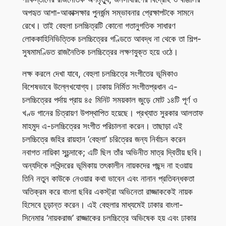
অপহৃত আশা-আকাক্সক্ষার পুনর্জন্ম সম্ভাবনার প্রেক্ষাপটকে সামনে
রেখে। তাই বেহুলা চলচ্চিত্রটি কোনো গতানুগতিক সাধারণ
লোককাহিনিভিত্তিক চলচ্চিত্রের গণ্ডিতে আবদ্ধ না থেকে তা শিল্প-
সুষমামণ্ডিত রাজনৈতিক চলচ্চিত্রের লক্ষণযুক্ত হয়ে ওঠে।
লক্ষ করলে দেখা যাবে, বেহুলা চলচ্চিত্রে সংগীতের ভূমিকাও
বিশেষভাবে উল্লেখযোগ্য। ঢাকায় নির্মিত সংগীতপ্রধান এ-
চলচ্চিত্রের পর্দায় প্রায় ৪৫ মিনিট সময়কাল জুড়ে মোট ১৪টি পূর্ণ ও
খণ্ড গানের চিত্রায়ণ উপস্থাপিত হয়েছে। প্রখ্যাত সুরকার আলতাফ
মাহমুদ এ-চলচ্চিত্রের সংগীত পরিচালনা করেন। তাছাড়া এই
চলচ্চিত্রে জহির রায়হান ‘বেহুলা’ চরিত্রের জন্য নির্বাচন করেন
নবাগত নায়িকা সূচন্দাকে; এটি ছিল তাঁর অভিনীত মাত্র দ্বিতীয় ছবি।
অন্যদিকে লখিন্দরের ভূমিকায় তৎকালীন নায়কদের পছন্দ না হওয়ায়
তিনি নতুন কাউকে নেওয়ার কথা ভাবেন এবং নানান প্রতিবন্ধকতা
অতিক্রম করে বাংলা ছবির একস্ট্রা অভিনেতা রাজ্জাককেই নায়ক
হিসেবে চূড়ান্ত করেন। এই বেহুলার মাধ্যমেই ঢাকার বাংলা-
সিনেমার ‘নায়করাজ’ রাজ্জাকের চলচ্চিত্রে অভিষেক হয় এবং ঢাকার