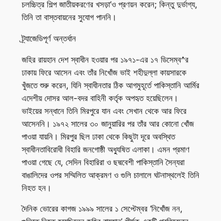
চলচ্চিত্র শিল্প জাতীয়করণের খসড়া’ও প্রণয়ন করেন; কিন্তু দুর্ভাগ্য,
তিনি তা বাস্তবায়নের সুযোগ পাননি।
ট্র্যাজেডিপূর্ণ অন্তর্ধান
জহির রায়হান দেশ স্বাধীন হওয়ার পর ১৯৭১-এর ১৭ ডিসেম্ব^র
ঢাকায় ফিরে আসেন এবং তাঁর নিখোঁজ ভাই শহীদুল্লা কায়সারকে
খুঁজতে শুরু করেন, যিনি স্বাধীনতার ঠিক আগমুহূর্তে পাকিস্তানি আর্মির
এদেশীয় দোসর আল-বদর বাহিনী কর্তৃক অপহৃত হয়েছিলেন।
ভাইয়ের সন্ধানে তিনি মিরপুরে যান এবং সেখান থেকে আর ফিরে
আসেননি। ১৯৭২ সালের ৩০ জানুয়ারির পর তাঁর আর কোনো খোঁজ
পাওয়া যায়নি। মিরপুর ছিল ঢাকা থেকে কিছুটা দূরে অবস্থিত
স্বাধীনতাবিরোধী বিহারি জনগোষ্ঠী অধ্যুষিত এলাকা। এমন প্রমাণ
পাওয়া গেছে যে, সেদিন বিহারিরা ও ছদ্মবেশী পাকিস্তানি সৈন্যরা
বাঙালিদের ওপর সম্মিলিত আক্রমণ ও গুলি চালালে ঘটনাস্থলেই তিনি
নিহত হন।
দৈনিক ভোরের কাগজ ১৯৯৯ সালের ১ সেপ্টেম্বর ‘নিখোঁজ নন,