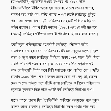
(ইপিএফডিসি) প্রতিষ্ঠিত হওয়ার দু-বছর পর ১৯৫৯ সালে
ইপিএফডিসিতে নির্মিত জাগো হুয়া সাভেরা, এদেশ তোমার আমার,
আকাশ আর মাটি এবং মাটির পাহাড় – এই চারটি চলচ্চিত্র মুক্তি
পায়। এর মধ্যে প্রথম দুটি চলচ্চিত্রের সহকারী পরিচালক ছিলেন
জহির রায়হান। এরপর তিনি নবারুণ (১৯৬০) এবং যে নদী মরুপথে
(১৯৬১) চলচ্চিত্র দুটিতেও সহকারী পরিচালক হিসেবে কাজ করেন।
তদানীন্তন পাকিস্তানের বয়ঃকনিষ্ঠ চলচ্চিত্র পরিচালক জহির
রায়হানকে বলা হয় বাংলা চলচ্চিত্রের মাইকেল মধুসূদন দত্ত। স্বল্প
ব্যয়ে ও স্বল্প সময়ে চলচ্চিত্র নির্মাণের জন্য ১৯৬৭ সালে তিনি ‘সিনে
ওয়ার্কশপ’ গোষ্ঠী গঠন করেন। এ-সময়ে মাত্র তিন সপ্তাহে দুই
ভাই চলচ্চিত্রটি নির্মাণ করে তিনি সবাইকে তাক লাগিয়ে দেন। জহির
রায়হান ১৯৬৯ সালে ঘোষণা করেন মনের মতো বউ, বধূ, মা, বেদের
মেয়ে ও শেষ পর্যন্ত নামে পাঁচটি বাংলা চলচ্চিত্র ও নিজের পরিচালনায়
জ্বলতে সুরুজকে নিচে নামে একটি উর্দু চলচ্চিত্র নির্মাণের কথা।
ষাটের দশকে ঢাকায় ফিল্ম ইনস্টিটিউট প্রতিষ্ঠার উদ্যোগের সঙ্গে যুক্ত
ছিলেন জহির রায়হান। চলচ্চিত্র নির্মাণের সকল শাখায় কাজ করে