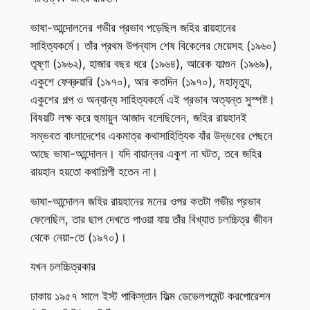
ভাষা-আন্দোলনের গভীর প্রভাব পড়েছিল জহির রায়হানের
সাহিত্যকর্মে। তাঁর প্রথম উপন্যাস শেষ বিকেলের মেয়েসহ (১৯৬০)
তৃষ্ণা (১৯৬২), হাজার বছর ধরে (১৯৬৪), আরেক ফাল্গুন (১৯৬৯),
একুশে ফেব্রুয়ারি (১৯৭০), আর কতদিন (১৯৭০), মহামৃত্যু,
একুশের গল্প ও অন্যান্য সাহিত্যকর্মে এই প্রভাব অত্যন্ত সুস্পষ্ট।
বিষয়টি লক্ষ করে হুমায়ুন আজাদ বলেছিলেন, জহির রায়হানই
সম্ভবত বাংলাদেশের একমাত্র কথাসাহিত্যিক যাঁর উদ্ভবের পেছনে
আছে ভাষা-আন্দোলন। যদি বায়ান্নর একুশ না ঘটত, তবে জহির
রায়হান হয়তো কথাশিল্পী হতেন না।
ভাষা-আন্দোলন জহির রায়হানের মনের ওপর কতটা গভীর প্রভাব
ফেলেছিল, তার ছাপ দেখতে পাওয়া যায় তাঁর বিখ্যাত চলচ্চিত্র জীবন
থেকে নেয়া-তে (১৯৭০)।
যখন চলচ্চিত্রকার
ঢাকায় ১৯৫৭ সালে ইস্ট পাকিস্তান ফিল্ম ডেভেলপমেন্ট করপোরেশন