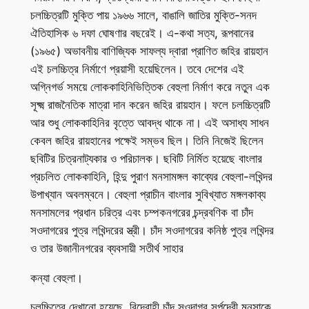
চলচ্চিত্রটি মুক্তি পায় ১৯৬৬ সালে, বাঙালি জাতির মুক্তি-সনদ
ঐতিহাসিক ৬ দফা ঘোষণার বছরেই। এ-কথা সত্য, রূপবানের
(১৯৬৫) অভাবনীয় বাণিজ্যিক সাফল্য দ্বারা প্রাণিত জহির রায়হান
এই চলচ্চিত্র নির্মাণে প্রয়াসী হয়েছিলেন। তবে দেশের এই
অগ্নিগর্ভ সময়ে লোককাহিনিভিত্তিক বেহুলা নির্মাণ করে নতুন এক
সূক্ষ্ম রাজনৈতিক মাত্রা দান করেন জহির রায়হান। ফলে চলচ্চিত্রটি
আর শুধু লোককাহিনির বৃত্তে আবদ্ধ থাকে না। এই অসাধ্য সাধন
কেবল জহির রায়হানের পক্ষেই সম্ভব ছিল। তিনি নিজেই ছিলেন
ছবিটির চিত্রনাট্যকার ও পরিচালক। ছবিটি নির্মিত হয়েছে বাংলার
প্রচলিত লোককাহিনি, হিন্দু পুরাণ মনসামঙ্গল কাব্যের বেহুলা-লখিন্দর
উপাখ্যান অবলম্বনে। বেহুলা প্রাচীন বাংলার সুবিখ্যাত মঙ্গলকাব্য
মনসামলের প্রধান চরিত্র এবং চম্পকনগরের চন্দ্রবণিক বা চাঁদ
সওদাগরের পুত্র লখিন্দরের স্ত্রী। চাঁদ সওদাগরের কনিষ্ঠ পুত্র লখিন্দর
ও তার উজানীনগরের ব্যবসায়ী সতীর্থ সাহার
কন্যা বেহুলা।
চলচ্চিত্রে দেখানো হয়েছে, বিদ্রোহী চাঁদ সওদাগর সর্পদেবী মনসাকে