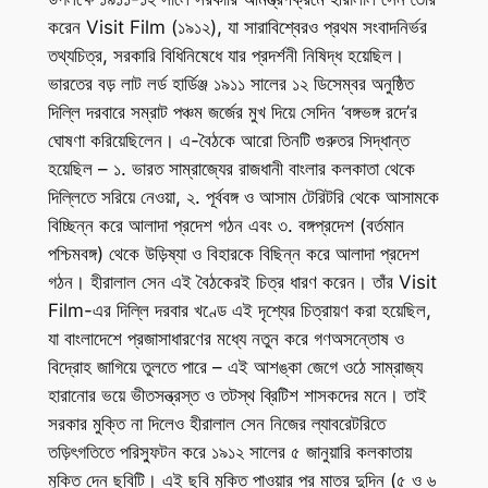
করেন
Visit Film
(১৯১২), যা সারাবিশ্বেরও প্রথম সংবাদনির্ভর
তথ্যচিত্র, সরকারি বিধিনিষেধে যার প্রদর্শনী নিষিদ্ধ হয়েছিল।
ভারতের বড় লাট লর্ড হার্ডিঞ্জ ১৯১১ সালের ১২ ডিসেম্বর অনুষ্ঠিত
দিল্লি দরবারে সম্রাট পঞ্চম জর্জের মুখ দিয়ে সেদিন ‘বঙ্গভঙ্গ রদে’র
ঘোষণা করিয়েছিলেন। এ-বৈঠকে আরো তিনটি গুরুতর সিদ্ধান্ত
হয়েছিল – ১. ভারত সাম্রাজ্যের রাজধানী বাংলার কলকাতা থেকে
দিল্লিতে সরিয়ে নেওয়া, ২. পূর্ববঙ্গ ও আসাম টেরিটরি থেকে আসামকে
বিচ্ছিন্ন করে আলাদা প্রদেশ গঠন এবং ৩. বঙ্গপ্রদেশ (বর্তমান
পশ্চিমবঙ্গ) থেকে উড়িষ্যা ও বিহারকে বিছিন্ন করে আলাদা প্রদেশ
গঠন। হীরালাল সেন এই বৈঠকেরই চিত্র ধারণ করেন। তাঁর
Visit
Film
-এর দিল্লি দরবার খণ্ডে এই দৃশ্যের চিত্রায়ণ করা হয়েছিল,
যা বাংলাদেশে প্রজাসাধারণের মধ্যে নতুন করে গণঅসন্তোষ ও
বিদ্রোহ জাগিয়ে তুলতে পারে – এই আশঙ্কা জেগে ওঠে সাম্রাজ্য
হারানোর ভয়ে ভীতসন্ত্রস্ত ও তটস্থ ব্রিটিশ শাসকদের মনে। তাই
সরকার মুক্তি না দিলেও হীরালাল সেন নিজের ল্যাবরেটরিতে
তড়িৎগতিতে পরিস্ফুটন করে ১৯১২ সালের ৫ জানুয়ারি কলকাতায়
মুক্তি দেন ছবিটি। এই ছবি মুক্তি পাওয়ার পর মাত্র দুদিন (৫ ও ৬