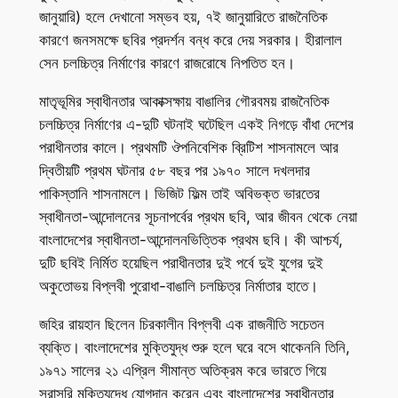
জানুয়ারি) হলে দেখানো সম্ভব হয়, ৭ই জানুয়ারিতে রাজনৈতিক
কারণে জনসমক্ষে ছবির প্রদর্শন বন্ধ করে দেয় সরকার। হীরালাল
সেন চলচ্চিত্র নির্মাণের কারণে রাজরোষে নিপতিত হন।
মাতৃভূমির স্বাধীনতার আকাক্সক্ষায় বাঙালির গৌরবময় রাজনৈতিক
চলচ্চিত্র নির্মাণের এ-দুটি ঘটনাই ঘটেছিল একই নিগড়ে বাঁধা দেশের
পরাধীনতার কালে। প্রথমটি ঔপনিবেশিক ব্রিটিশ শাসনামলে আর
দ্বিতীয়টি প্রথম ঘটনার ৫৮ বছর পর ১৯৭০ সালে দখলদার
পাকিস্তানি শাসনামলে। ভিজিট ফিল্ম তাই অবিভক্ত ভারতের
স্বাধীনতা-আন্দোলনের সূচনাপর্বের প্রথম ছবি, আর জীবন থেকে নেয়া
বাংলাদেশের স্বাধীনতা-আন্দোলনভিত্তিক প্রথম ছবি। কী আশ্চর্য,
দুটি ছবিই নির্মিত হয়েছিল পরাধীনতার দুই পর্বে দুই যুগের দুই
অকুতোভয় বিপ্লবী পুরোধা-বাঙালি চলচ্চিত্র নির্মাতার হাতে।
জহির রায়হান ছিলেন চিরকালীন বিপ্লবী এক রাজনীতি সচেতন
ব্যক্তি। বাংলাদেশের মুক্তিযুদ্ধ শুরু হলে ঘরে বসে থাকেননি তিনি,
১৯৭১ সালের ২১ এপ্রিল সীমান্ত অতিক্রম করে ভারতে গিয়ে
সরাসরি মুক্তিযুদ্ধে যোগদান করেন এবং বাংলাদেশের স্বাধীনতার