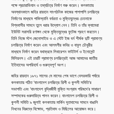
পক্ষে প্রচারাভিযান ও তথ্যচিত্র নির্মাণ শুরু করেন। কলকাতায়
অবস্থানকালে জহির রায়হান সাংগঠনিক কাজের পাশাপাশি চলচ্চিত্র
নির্মাণের মাধ্যমে পাকিস্তানি বর্বরতা ও মুক্তিযুদ্ধের চেতনাকে
বিশ্ববাসীর সামনে তুলে ধরার উদ্যোগ নেন। তিনি ও তাঁর ক্যামেরা
ইউনিট সরাসরি রণাঙ্গন থেকে মুক্তিযুদ্ধের ফুটেজ গ্রহণ করতেন।
তিনি নিজে স্টপ জেনোসাইড ও এ স্টেট ইজ বর্ন শীর্ষক দুটি প্রামাণ্য
চলচ্চিত্র নির্মাণ করেন এবং আলমগীর কবির ও বাবুল চৌধুরীর
মাধ্যমে নির্মাণ করেন যথাক্রমে লিবারেশন ফাইটার্স ও ইনোসেন্ট
মিলিয়নস। এই চারটি প্রামাণ্য চলচ্চিত্রই আজ আমাদের জাতীয়
ইতিহাসের অপরিহার্য ও গুরুত্বপূর্ণ অংশ।
জহির রায়হান ১৯৭১ সালের মে মাসের শেষ ভাগে বেসরকারি পর্যায়ে
কলকাতায় গঠিত ‘বাংলাদেশ চলচ্চিত্র শিল্পী ও কুশলী সমিতি’র
সভাপতি এবং ‘বাংলাদেশ বুদ্ধিজীবী মুক্তি সংগ্রাম পরিষদে’র সাধারণ
সম্পাদকের গুরুদায়িত্ব পালন করেন। বাংলাদেশ চলচ্চিত্র শিল্পী ও
কুশলী সমিতি ৯ জুলাই কলকাতায় মার্কিন দূতাবাসের সামনে বাঙালি
নিধনের বিরুদ্ধে বিক্ষোভ, প্রতিবাদ ও মিছিলের আয়োজন করে।