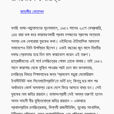
জাহাঙ্গীর মোহাম্মদ
বলছি ভাষা-আন্দোলনের সূচনাকালে, ১৯৫২ সালের ২১শে ফেব্রুয়ারি,
১৪৪ ধারা ভঙ্গ করে কারাবরণকারী প্রথম দশজনের গ্রুপের অন্যতম
সদস্য এক বেপরোয়া যুবকের কথা। ওইদিনের ঐতিহাসিক আমতলা
সমাবেশেও তিনি উপস্থিত ছিলেন। একই বছরের জুন মাসে দ্বিতীয়
দফায় গ্রেফতার হয়ে তিন মাস কারাভোগ করেন এই তরুণ।
ছাত্রজীবনের এই পর্বে চলচ্চিত্রের পোকা ঢোকে মাথায়। তাই ১৯৫২
সালে কারাগার থেকে মুক্তি পাওয়ার পরই চলে যান কলকাতায়,
চলচ্চিত্র বিষয়ে শিক্ষালাভের জন্য ‘প্রমথেশ বড়ুয়া মেমোরিয়াল
ইনস্টিটউট অফ সিনেমাটোগ্রাফি’তে ভর্তি হন; কিন্তু ছয় মাস পর
অর্থাভাবে কোর্স অসমাপ্ত রেখে দেশে ফিরে আসতে বাধ্য হন। সেই
যুবকের নাম জহির রায়হান। ভাষাসংগ্রামী সেই অদম্য তরুণই হলেন
অসম সাহসী বীর মুক্তিযোদ্ধা জহির রায়হান – একাধারে
প্রবাদপ্রতিম চলচ্চিত্রকার, বিপ্লবী রাজনীতিবিদ, তুখোড় সাংবাদিক,
উদীয়মান নাট্যকার, অমর কথাসাহিত্যিক এবং পত্রিকা-সম্পাদক।