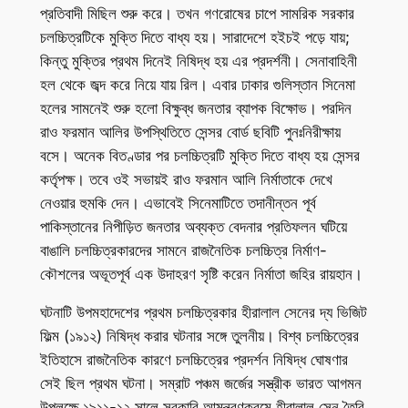
প্রতিবাদী মিছিল শুরু করে। তখন গণরোষের চাপে সামরিক সরকার
চলচ্চিত্রটিকে মুক্তি দিতে বাধ্য হয়। সারাদেশে হইচই পড়ে যায়;
কিন্তু মুক্তির প্রথম দিনেই নিষিদ্ধ হয় এর প্রদর্শনী। সেনাবাহিনী
হল থেকে জব্দ করে নিয়ে যায় রিল। এবার ঢাকার গুলিস্তান সিনেমা
হলের সামনেই শুরু হলো বিক্ষুব্ধ জনতার ব্যাপক বিক্ষোভ। পরদিন
রাও ফরমান আলির উপস্থিতিতে সেন্সর বোর্ড ছবিটি পুনঃনিরীক্ষায়
বসে। অনেক বিতণ্ডার পর চলচ্চিত্রটি মুক্তি দিতে বাধ্য হয় সেন্সর
কর্তৃপক্ষ। তবে ওই সভায়ই রাও ফরমান আলি নির্মাতাকে দেখে
নেওয়ার হুমকি দেন। এভাবেই সিনেমাটিতে তদানীন্তন পূর্ব
পাকিস্তানের নিপীড়িত জনতার অব্যক্ত বেদনার প্রতিফলন ঘটিয়ে
বাঙালি চলচ্চিত্রকারদের সামনে রাজনৈতিক চলচ্চিত্র নির্মাণ-
কৌশলের অভূতপূর্ব এক উদাহরণ সৃষ্টি করেন নির্মাতা জহির রায়হান।
ঘটনাটি উপমহাদেশের প্রথম চলচ্চিত্রকার হীরালাল সেনের দ্য ভিজিট
ফিল্ম (১৯১২) নিষিদ্ধ করার ঘটনার সঙ্গে তুলনীয়। বিশ্ব চলচ্চিত্রের
ইতিহাসে রাজনৈতিক কারণে চলচ্চিত্রের প্রদর্শন নিষিদ্ধ ঘোষণার
সেই ছিল প্রথম ঘটনা। সম্রাট পঞ্চম জর্জের সস্ত্রীক ভারত আগমন
উপলক্ষে ১৯১১-১২ সালে সরকারি আমন্ত্রণক্রমে হীরালাল সেন তৈরি