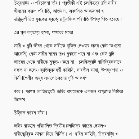
চিত্রনাট্য ও পরিচালনা তাঁর। প্রতীকী এই চলচ্চিত্রে বন্দি নারীর
জীবনের করুণ পরিণতি, আর্তনাদ, অবদমিত আকাক্সক্ষা ও
দারিদ্র্যপীড়িত যুবকের স্বপ্নের ট্র্যাজিক পরিণতি উপস্থাপিত হয়েছে।
এর মূল বক্তব্য হলো, পাথরের মতো
ভারি ও বন্দি জীবন থেকে নারীকে মুক্তি দেওয়ার জন্য কেউ ‘কখনো
আসেনি’, কেউ নারীর মনের দুঃখ বুঝতে পারে না এবং কেউ বন্দি
জাদুঘর থেকে নারীকে মুক্তও করে না। চলচ্চিত্রটি বাণিজ্যিকভাবে
সফল না হলেও ব্যতিক্রমধর্মী কাহিনি, সাবলীল ভাষা, উপস্থাপনা ও
নির্মাণশৈলীর জন্য সমালোচকদের দৃষ্টি আকর্ষণ
করে। প্রথম চলচ্চিত্রেই জহির রায়হানকে একজন অগ্রসর নির্মাতা
হিসেবে
চিহ্নিত করেন তাঁরা।
জহির রায়হান পরিচালিত দ্বিতীয় চলচ্চিত্র কাচের দেয়ালও
নারীকেন্দ্রিক ভাবনা নিয়ে নির্মিত। এ-ছবির কাহিনি, চিত্রনাট্য ও