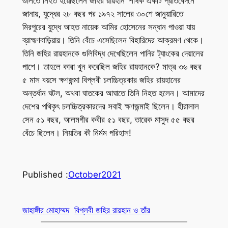
গুলিতে নিহত হয়েছিলেন জহির রায়হান’ শীর্ষক একটি প্রতিবেদনে
জানায়, যুদ্ধের ২৮ বছর পর ১৯৭২ সালের ৩০শে জানুয়ারিতে
মিরপুরের যুদ্ধে আহত নায়েক আমির হোসেনের সন্ধান পাওয়া যায়
ব্রাহ্মণবাড়িয়ায়। তিনি বেঁচে এসেছিলেন বিহারিদের আক্রমণ থেকে।
তিনি জহির রায়হানকে গুলিবিদ্ধ দেখেছিলেন পানির ট্যাংকের দেয়ালের
পাশে। তাহলে কারা খুন করেছিল জহির রায়হানকে? মাত্র ৩৬ বছর
৫ মাস বয়সে ক্ষণজন্মা বিপ্লবী চলচ্চিত্রকার জহির রায়হানের
অন্তর্ধান ঘটল, অথবা ঘাতকের আঘাতে তিনি নিহত হলেন। আমাদের
দেশের পথিকৃৎ চলচ্চিত্রকারদের সবাই ক্ষণজন্মাই ছিলেন। হীরালাল
সেন ৫১ বছর, আলমগীর কবীর ৫১ বছর, তারেক মাসুদ ৫৫ বছর
বেঁচে ছিলেন। নিয়তির কী নির্মম পরিহাস!
Published :
October
2021
জাহাঙ্গীর মোহাম্মদ
বিপ্লবী জহির রায়হান ও তাঁর