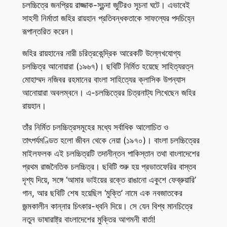
চলচ্চিত্রে জনপ্রিয় রাজ্জাক-সূচন্দা জুটিরও সূচনা ঘটে। এভাবেই
সাহসী নির্মাতা জহির রায়হান প্রতিবন্ধকতাকে সাফল্যের পদচিহ্নে
রূপান্তরিত করেন।
জহির রায়হানের নারী চরিত্রকেন্দ্রিক আরেকটি উল্লেখযোগ্য
চলচ্চিত্র আনোয়ারা (১৯৬৭)। ছবিটি নির্মিত হয়েছে সাহিত্যরত্ন
মোহাম্মদ নজিবর রহমানের বাংলা সাহিত্যের ক্লাসিক উপন্যাস
আনোয়ারা অবলম্বনে। এ-চলচ্চিত্রের চিত্রনাট্য লিখেছেন জহির
রায়হান।
তাঁর নির্মিত চলচ্চিত্রসমূহের মধ্যে সর্বাধিক আলোচিত ও
তাৎপর্যমণ্ডিত হলো জীবন থেকে নেয়া (১৯৭০)। বাংলা চলচ্চিত্রের
মাইলফলক এই চলচ্চিত্রটি তদানীন্তন পাকিস্তান তথা বাংলাদেশের
প্রথম রাজনৈতিক চলচ্চিত্র। ছবিটি শুরু হয় প্রভাতফেরির বাস্তব
দৃশ্য দিয়ে, সঙ্গে ‘আমার ভাইয়ের রক্তে রাঙানো একুশে ফেব্রুয়ারি’
গান, আর ছবিটি শেষ হয়েছিল ‘মুক্তি’ নামে এক নবজাতকের
জন্মকালীন কান্নার চিৎকার-ধ্বনি দিয়ে। সে যেন বিশ্ব মানচিত্রে
নতুন ভাষারাষ্ট্র বাংলাদেশের মুক্তির আগমনী বার্তা!