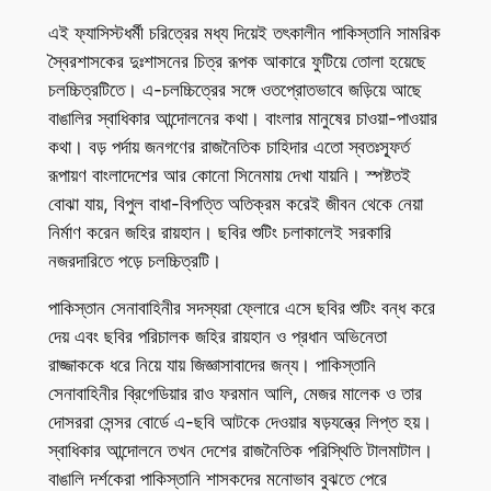
এই ফ্যাসিস্টধর্মী চরিত্রের মধ্য দিয়েই তৎকালীন পাকিস্তানি সামরিক
স্বৈরশাসকের দুঃশাসনের চিত্র রূপক আকারে ফুটিয়ে তোলা হয়েছে
চলচ্চিত্রটিতে। এ-চলচ্চিত্রের সঙ্গে ওতপ্রোতভাবে জড়িয়ে আছে
বাঙালির স্বাধিকার আন্দোলনের কথা। বাংলার মানুষের চাওয়া-পাওয়ার
কথা। বড় পর্দায় জনগণের রাজনৈতিক চাহিদার এতো স্বতঃস্ফূর্ত
রূপায়ণ বাংলাদেশের আর কোনো সিনেমায় দেখা যায়নি। স্পষ্টতই
বোঝা যায়, বিপুল বাধা-বিপত্তি অতিক্রম করেই জীবন থেকে নেয়া
নির্মাণ করেন জহির রায়হান। ছবির শুটিং চলাকালেই সরকারি
নজরদারিতে পড়ে চলচ্চিত্রটি।
পাকিস্তান সেনাবাহিনীর সদস্যরা ফ্লোরে এসে ছবির শুটিং বন্ধ করে
দেয় এবং ছবির পরিচালক জহির রায়হান ও প্রধান অভিনেতা
রাজ্জাককে ধরে নিয়ে যায় জিজ্ঞাসাবাদের জন্য। পাকিস্তানি
সেনাবাহিনীর ব্রিগেডিয়ার রাও ফরমান আলি, মেজর মালেক ও তার
দোসররা সেন্সর বোর্ডে এ-ছবি আটকে দেওয়ার ষড়যন্ত্রে লিপ্ত হয়।
স্বাধিকার আন্দোলনে তখন দেশের রাজনৈতিক পরিস্থিতি টালমাটাল।
বাঙালি দর্শকেরা পাকিস্তানি শাসকদের মনোভাব বুঝতে পেরে