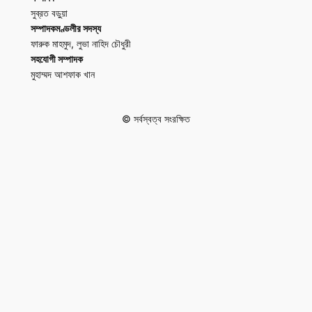
সুব্রত বড়ুয়া
সম্পাদকমণ্ডলীর সদস্য
ফারুক মাহমুদ, লুভা নাহিদ চৌধুরী
সহযোগী সম্পাদক
মুহাম্মদ আশফাক খান
© সর্বস্বত্ব সংরক্ষিত