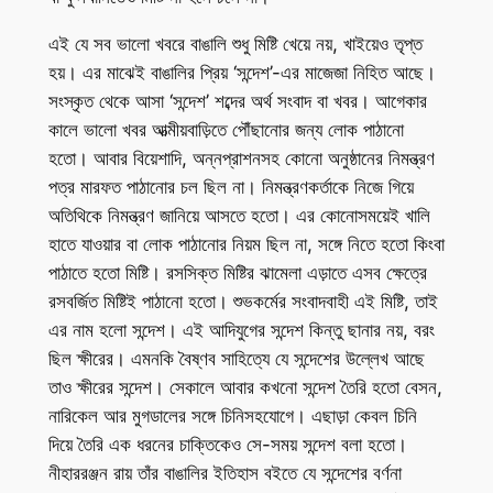
এই যে সব ভালো খবরে বাঙালি শুধু মিষ্টি খেয়ে নয়, খাইয়েও তৃপ্ত
হয়। এর মাঝেই বাঙালির প্রিয় ‘সন্দেশ’-এর মাজেজা নিহিত আছে।
সংস্কৃত থেকে আসা ‘সন্দেশ’ শব্দের অর্থ সংবাদ বা খবর। আগেকার
কালে ভালো খবর আত্মীয়বাড়িতে পৌঁছানোর জন্য লোক পাঠানো
হতো। আবার বিয়েশাদি, অন্নপ্রাশনসহ কোনো অনুষ্ঠানের নিমন্ত্রণ
পত্র মারফত পাঠানোর চল ছিল না। নিমন্ত্রণকর্তাকে নিজে গিয়ে
অতিথিকে নিমন্ত্রণ জানিয়ে আসতে হতো। এর কোনোসময়েই খালি
হাতে যাওয়ার বা লোক পাঠানোর নিয়ম ছিল না, সঙ্গে নিতে হতো কিংবা
পাঠাতে হতো মিষ্টি। রসসিক্ত মিষ্টির ঝামেলা এড়াতে এসব ক্ষেত্রে
রসবর্জিত মিষ্টিই পাঠানো হতো। শুভকর্মের সংবাদবাহী এই মিষ্টি, তাই
এর নাম হলো সন্দেশ। এই আদিযুগের সন্দেশ কিন্তু ছানার নয়, বরং
ছিল ক্ষীরের। এমনকি বৈষ্ণব সাহিত্যে যে সন্দেশের উল্লেখ আছে
তাও ক্ষীরের সন্দেশ। সেকালে আবার কখনো সন্দেশ তৈরি হতো বেসন,
নারিকেল আর মুগডালের সঙ্গে চিনিসহযোগে। এছাড়া কেবল চিনি
দিয়ে তৈরি এক ধরনের চাক্তিকেও সে-সময় সন্দেশ বলা হতো।
নীহাররঞ্জন রায় তাঁর বাঙালির ইতিহাস বইতে যে সন্দেশের বর্ণনা