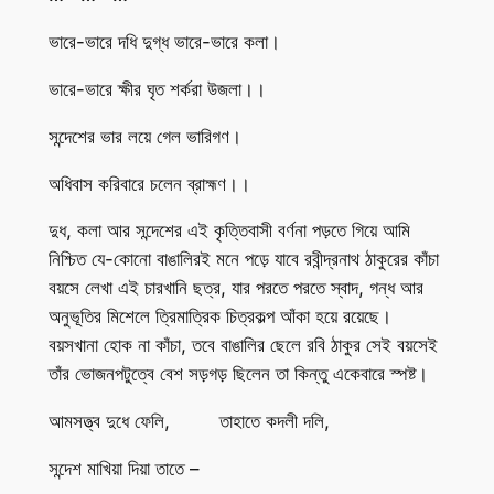
ভারে-ভারে দধি দুগ্ধ ভারে-ভারে কলা।
ভারে-ভারে ক্ষীর ঘৃত শর্করা উজলা।।
সন্দেশের ভার লয়ে গেল ভারিগণ।
অধিবাস করিবারে চলেন ব্রাহ্মণ।।
দুধ, কলা আর সন্দেশের এই কৃত্তিবাসী বর্ণনা পড়তে গিয়ে আমি
নিশ্চিত যে-কোনো বাঙালিরই মনে পড়ে যাবে রবীন্দ্রনাথ ঠাকুরের কাঁচা
বয়সে লেখা এই চারখানি ছত্র, যার পরতে পরতে স্বাদ, গন্ধ আর
অনুভূতির মিশেলে ত্রিমাত্রিক চিত্রকল্প আঁকা হয়ে রয়েছে।
বয়সখানা হোক না কাঁচা, তবে বাঙালির ছেলে রবি ঠাকুর সেই বয়সেই
তাঁর ভোজনপটুত্বে বেশ সড়গড় ছিলেন তা কিন্তু একেবারে স্পষ্ট।
আমসত্ত্ব দুধে ফেলি, তাহাতে কদলী দলি,
সন্দেশ মাখিয়া দিয়া তাতে –