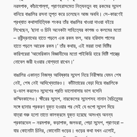
নরমপাক, কাঁচাগোল্লা, প্রাণহরাসমেত নিত্যনতুন বহু রকমের সন্দেশ
বানিয়ে বাঙালির রসনা তৃপ্ত করে চলেছেন আজ অবধি। সে-কারণেই
প্রখ্যাত কথাসাহিত্যিক শংকর তাঁর বাঙালির খাওয়া দাওয়া বইয়ে
লিখেছেন, ‘ছানা ও চিনি অনেকটা সাহিত্যের কাগজ ও কলমের মতো
– রবীন্দ্রনাথের হাতে পড়লে এক রকম ফল, আর হরিদাস পালের
হাতে পড়লে আরেক রকম।’ তাঁর কথায়, এই ময়রা তথা মিষ্টির
কারিগরেরা ‘আমেরিকান বিজ্ঞানীদের মতো পাইকিরি হারে মিষ্টি শাস্ত্রে
নোবেল জয়ী হওয়ার যোগ্যতা রাখেন।’
বাঙালির একান্ত নিজস্ব আবিষ্কার সন্দেশ নিয়ে নিরীক্ষার যেমন শেষ
নেই, শেষ নেই আদিখ্যেতারও। কাঁটাতারের বেড়া দিয়ে বাঙালিকে
দু-ভাগ করলেও সন্দেশের প্রতি ভালোবাসায় ভাগ বসেনি
কস্মিনকালেও। ক্ষীরের সন্দেশ, নারকেলের সন্দেশসহ নানান বৈচিত্র্যের
সঙ্গে ছানার প্রকরণ যুক্ত হওয়ার পর সেই যে গুপো সন্দেশ দিয়ে
যাত্রা শুরু হলো তাতে কালক্রমে যুক্ত হয়েছে অসংখ্য অনন্য
প্রকারভেদ – নরমপাক, কড়াপাক, জলভরা, পেড়া সন্দেশ, প্রাণহরা –
যার কোনোটা চিনির, কোনোটা গুড়ের। গুড়ের কথা যখন এলোই,