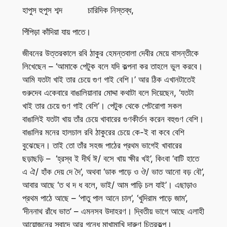
হাপুস হুপুস শব্দ চারিদিক নিস্তব্ধ,
পিঁপিড়া কাঁদিয়া যায় পাতে।
জীবনের উত্তরকালে রবি ঠাকুর হেমন্তবালা দেবীর মেয়ে বাসন্তীকে
লিখেছেন – ‘আমাকে পেটুক বলে যদি কল্পনা কর তাহলে ভুল করবে।
আমি যতটা খাই তার চেয়ে গুণ গাই বেশি।’ আর ঠিক এখানটাতেই
গুরুদেব একেবারে বাঙালিয়ানার মোদ্দা কথাটা বলে দিয়েছেন, ‘যতটা
খাই তার চেয়ে গুণ গাই বেশি’। পেটুক থেকে পেটরোগা সকল
বাঙালিই যতটা খায় তাঁর চেয়ে খাবারের গুণকীর্তন করেন বহুগুণ বেশি।
বাঙালির মনের হালচাল রবি ঠাকুরের চেয়ে কে-ই বা কবে বেশি
বুঝেছেন। তাই তো তাঁর সহজ পাঠের প্রথম ভাগেই খাবারের
ছড়াছড়ি – ‘হ্রস্ব ই দীর্ঘ ঈ/ বসে খায় ক্ষীর খই’, কিংবা ‘বাটি হাতে
এ ঐ/ হাঁক দেয় দে দৈ’, অথবা ‘ডাক পাড়ে ও ঔ/ ভাত আনো বড় বৌ’,
আবার আছে ‘ত থ দ ধ বলে, ভাই/ আম পাড়ি চল যাই’। এছাড়াও
প্রথম পাঠে আছে – ‘পাতু পাল আনে চাল’, ‘খুদিরাম পাড়ে জাম’,
‘দীননাথ রাঁধে ভাত’ – এমনসব উদাহরণ। দ্বিতীয় ভাগে আছে এলাহী
আয়োজনের স্বাদে আর গন্ধে মাখামাখি দারুণ চিত্রকল্প।