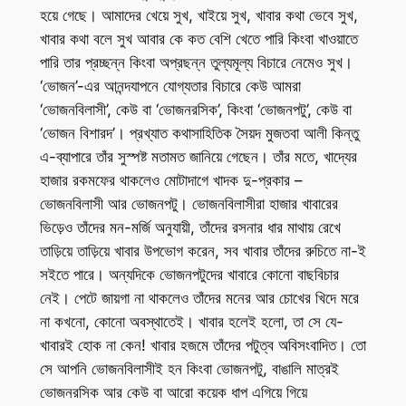
হয়ে গেছে। আমাদের খেয়ে সুখ, খাইয়ে সুখ, খাবার কথা ভেবে সুখ,
খাবার কথা বলে সুখ আবার কে কত বেশি খেতে পারি কিংবা খাওয়াতে
পারি তার প্রচ্ছন্ন কিংবা অপ্রছন্ন তুল্যমূল্য বিচারে নেমেও সুখ।
‘ভোজন’-এর আনন্দযাপনে যোগ্যতার বিচারে কেউ আমরা
‘ভোজনবিলাসী’, কেউ বা ‘ভোজনরসিক’, কিংবা ‘ভোজনপটু’, কেউ বা
‘ভোজন বিশারদ’। প্রখ্যাত কথাসাহিতিক সৈয়দ মুজতবা আলী কিন্তু
এ-ব্যাপারে তাঁর সুস্পষ্ট মতামত জানিয়ে গেছেন। তাঁর মতে, খাদ্যের
হাজার রকমফের থাকলেও মোটাদাগে খাদক দু-প্রকার –
ভোজনবিলাসী আর ভোজনপটু। ভোজনবিলাসীরা হাজার খাবারের
ভিড়েও তাঁদের মন-মর্জি অনুযায়ী, তাঁদের রসনার ধার মাথায় রেখে
তাড়িয়ে তাড়িয়ে খাবার উপভোগ করেন, সব খাবার তাঁদের রুচিতে না-ই
সইতে পারে। অন্যদিকে ভোজনপটুদের খাবারে কোনো বাছবিচার
নেই। পেটে জায়গা না থাকলেও তাঁদের মনের আর চোখের খিদে মরে
না কখনো, কোনো অবস্থাতেই। খাবার হলেই হলো, তা সে যে-
খাবারই হোক না কেন! খাবার হজমে তাঁদের পটুত্ব অবিসংবাদিত। তো
সে আপনি ভোজনবিলাসীই হন কিংবা ভোজনপটু, বাঙালি মাত্রই
ভোজনরসিক আর কেউ বা আরো কয়েক ধাপ এগিয়ে গিয়ে