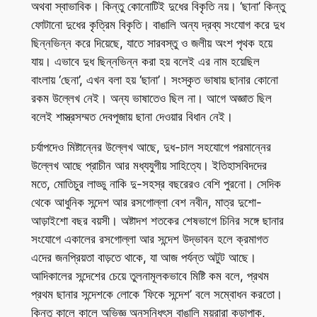
অথবা স্বাভাবিক। কিন্তু কোনোটিই দুধের বিকৃতি নয়। ‘ছানা’ কিন্তু
ফোটানো দুধের কৃত্রিম বিকৃতি। বাঙালি অন্য দ্রব্য সংযোগ করে দুধ
ছিন্নভিন্ন করে দিয়েছে, যাতে সারবস্তু ও জলীয় অংশ পৃথক হয়ে
যায়। এভাবে দুধ ছিন্নভিন্ন করা হয় বলেই এর নাম হয়েছিল
বাংলায় ‘ছেনা’, এখন বলা হয় ‘ছানা’। সংস্কৃত ভাষায় ছানার কোনো
রকম উল্লেখ নেই। অন্য ভাষাতেও ছিল না। আগে অজ্ঞাত ছিল
বলেই শাস্ত্রসম্মত দেবপূজায় ছানা দেওয়ার বিধান নেই।
চর্যাপদেও মিষ্টান্নের উল্লেখ আছে, দুধ-চাল সহযোগে পরমান্নের
উল্লেখ আছে প্রাচীন আর মধ্যযুগীয় সাহিত্যে। ইতিহাসবিদদের
মতে, মোতিচুর লাড্ডু নাকি দু-সহস্র বছরেরও বেশি পুরনো। সেদিক
থেকে আধুনিক সন্দেশ আর রসগোল্লা বেশ নবীন, মাত্র দুশো-
আড়াইশো বছর বয়সী। অষ্টাদশ শতকের শেষভাগে চিনির সঙ্গে ছানার
সংযোগে একালের রসগোল্লা আর সন্দেশ উদ্ভাবন হলে ক্রমাগত
এদের জনপ্রিয়তা বাড়তে থাকে, যা আজ পর্যন্ত অটুট আছে।
আদিকালের সন্দেশের চেয়ে তুলনামূলকভাবে মিষ্টি কম বলে, প্রথম
প্রথম ছানার সন্দেশকে লোকে ‘ফিকে সন্দেশ’ বলে সম্বোধন করতো।
কিন্তু কালে কালে অভিজ্ঞ অনুসন্ধিৎসু বাঙালি ময়রারা কড়াপাক,