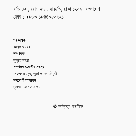
বাড়ি ৪২ , রোড ২৭ , ধানমন্ডি, ঢাকা ১২০৯, বাংলাদেশ
ফোন : +৮৮০ ১৮৪৪০৫০৬২১
প্রকাশক
আবুল খায়ের
সম্পাদক
সুব্রত বড়ুয়া
সম্পাদকমণ্ডলীর সদস্য
ফারুক মাহমুদ, লুভা নাহিদ চৌধুরী
সহযোগী সম্পাদক
মুহাম্মদ আশফাক খান
© সর্বস্বত্ব সংরক্ষিত