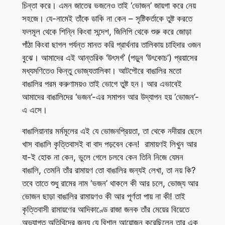
চিন্তা করে। এমন জাতের ভজনেও তাই ‘ভোজন’ জায়গা করে নেয়
সহজে। যে-নামেই তাঁকে ডাকি না কেন – সৃষ্টিকর্তাকে তুষ্ট করতে
ফলমূল থেকে শিন্নি কিংবা সন্দেশ, জিলিপি থেকে শুরু করে জোড়া
পাঁঠা কিংবা ছাগল পর্যন্ত মানত করি প্রার্থনার তালিকায় চাহিদার ওজন
বুঝে। আমাদের এই আন্তরিক ‘উৎসর্গ’ (পড়ুন ‘উৎকোচ’) প্রয়াসের
মধ্যমণিতেও কিন্তু ভোজ্যতালিকা। আটপৌরে বাঙালির মতো
বাঙালির পরম করুণাময়ও তাই ভোগে তুষ্ট হন। আর এভাবেই
আমাদের বাঙালিদের ‘ভজন’-এর সমাপন আর উদ্যাপন হয় ‘ভোজন’-
এ এসে।
বাঙালিয়ানার মর্মমূলের এই যে ভোজনপ্রিয়তা, তা থেকে নদীয়ার ছেলে
খাস বাঙালি কৃত্তিবাসই বা বাদ পড়বেন কেন! রামায়ণই লিখুন আর
যা-ই হোক না কেন, ভুলে গেলে চলবে কেন তিনি নিজে যেমন
বাঙালি, তেমনি তাঁর রামায়ণ তো বাঙালির জন্যই লেখা, তা নয় কি?
তবে তাতে শুধু রামের নাম ‘ভজন’ থাকলে কী আর চলে, ভোজ্য আর
ভোজন ছাড়া বাঙালির রামায়ণও কী আর পূর্ণতা পায় না কী! তাই
কৃত্তিবাসী রামায়ণের আদিকাণ্ডে রাজা জনক তাঁর মেয়ের বিয়েতে
অভ্যাগত অতিথিদের জন্য যে বিশাল আয়োজন করেছিলেন তার এক