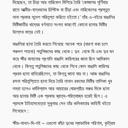
দিয়েছেন, তা চিড়া আর নারিকেল মিশিয়ে তৈরি ‘কোজাগর পূর্ণিমার
রাতে আত্মীয়-বান্ধবদের চিপিটক বা চিঁড়া এবং নারিকেলের প্রস্তুত
নানা প্রকার সন্দেশ পরিতৃপ্ত করিতে হইতো।’ তাঁর এ-বইয়ে বাঙালির
মিষ্টিজাতীয় খাদ্যের বর্ণনাতে সংগত কারণেই কোনো ছানার মিষ্টির
উল্লেখ মাত্র নেই।
বাঙালিরা ছানা তৈরি করতে শিখেছে অনেক পরে (ধারণা করা চলে
পঞ্চদশ শতকে) পতুগিজদের কাছ থেকে। দুধ থেকে ঘি এবং দুধ ঘন
করে ক্ষীর বানানোর প্রণালি বাঙালি কারিগরের জানা ছিল আদিকাল
থেকে। কিন্তু পতুগিজদের কাছ থেকে শিখে কোন বাঙালি কারিগর
প্রথম ছানা বানিয়েছিলেন, তা কিন্তু জানা যায় না। আজ বাঙালির
রসনা পরিতৃপ্তিতে ছানা দিয়ে তৈরি নানান রকমের মিষ্টির তালিকা খুব
লম্বা হলেও ধর্মবিশ্বাস আর আচারের ঘোরপ্যাঁচে শুরুর দিকে ছানা
আর ছানার মিষ্টি এক প্রকার ব্রাত্য-পরিত্যাজ্য হয়েই ছিল। এ
প্রসঙ্গে ইতিহাসবেত্তা সুকুমার সেন তাঁর কলিকাতার কাহিনী বইতে
লিখেছেন :
ক্ষীর-মাখন-ঘি-দই – এগুলো কাঁচা দুধের স্বাভাবিক পরিণাম, কৃত্রিম