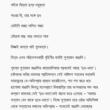
গাইক ঘিত্তা দুগ্ধ সযুক্তা
গাওয়া ঘি, তার সঙ্গে দুধ
মোইলি মচ্ছা নালিত গচ্ছা
মৌরলা মাছ আর নালতে শাক
দিজ্জই কান্তা খাই পুনবন্তা।
নিত্য এসব পরিবেশনকারী গৃহিণীর কর্তাই পুণ্যবান বাঙালি।
গৃহস্থ পুণ্যবান বাঙালির খাদ্যতালিকায় প্রথমেই আছে ‘দুধ-ভাত’।
চর্যাপদের কবির ভাবনার প্রতিফলনে সেই অষ্টাদশ শতকের মহাকবি
ভারতচন্দ্র যে-অভিপ্রায় ব্যক্ত করেছিলেন, শত শত বছর ধরে
ছাপোষা বাঙালি কিন্তু মনেপ্রাণে দিবারাত্রি তার বংশধরদের শুভ আর
কল্যাণ কামনায় সেই ‘দুধ-ভাত’কেই যাচনা করে এসেছে – ‘আমার
সন্তান যেন থাকে দুধে-ভাতে’। নিজে পুণ্যবান হয়ে ওঠার অভিলিপ্সা
থেকে সন্তানের মঙ্গলের অভিপ্রায় – সবেতেই বাঙালি ভোজ্যের