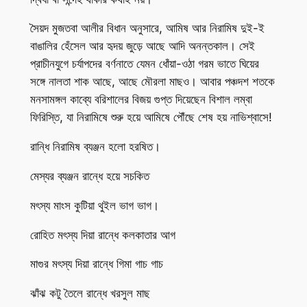
সৈয়দ মুজতবা আলীর বিধান অনুসারে, আমিষ আর নিরামিষ দুই-ই
বাঙালির হেঁসেল আর হৃদয় জুড়ে আছে আদি অনন্তকাল। সেই
প্রাচীনযুগে চর্যাপদের বর্ণনাতে যেমন ধোঁয়া-ওঠা গরম ভাতে ঘিয়ের
সঙ্গে নালতা শাক আছে, আছে মৌরলা মাছও। আবার পঞ্চদশ শতকে
মনসামঙ্গল কাব্যে বরিশালের বিজয় গুপ্ত দিয়েছেন বিশাল লম্বা
ফিরিস্তি, যা নিরামিষে শুরু হয়ে আমিষে পৌঁছে শেষ হয় নাভিশ্বাসে!
রান্ধি নিরামিষ ব্যঞ্জন হলো হরষিত।
মেস্যর ব্যঞ্জন রান্ধে হয়ে সচকিত
মৎস্য মাংস কুটিয়া থুইল ভাগ ভাগ।
রোহিত মৎস্য দিয়া রান্ধে কলকাতার আগ
মাগুর মৎস্য দিয়া রান্ধে গিমা গাচ গাচ
ঝাঁঝ কটু তৈলে রান্ধে খরসুল মাছ