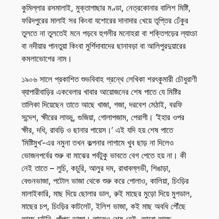
কুমিল্লার রসমালাই, মুক্তাগাছার মণ্ডা, নেত্রকোনার বালিশ মিষ্টি,
ফরিদপুরের মালাই সর কিংবা যশোরের দানাদার খেয়ে তৃপ্তির ঢেঁকুর
তুলতে না তুলতেই মনে পড়বে হুগলীর মনোহরা বা শক্তিগড়ের ল্যাংচা
বা নদীয়ার পানতুয়া কিংবা মুর্শিদাবাদের ছানাবড়া বা আলিপুরদুয়ারের
কমলাভোগের নাম।
১৯০৬ সালে প্রকাশিত শুভবিবাহ গ্রন্থে লেখিকা শরৎকুমারী চৌধুরাণী
ব্যাপারীবাড়ির একবেলার খাবার আয়োজনের শেষ পাতে যে মিষ্টির
তালিকা দিয়েছেন তাতে আছে খাজা, গজা, দরবেশ মেঠাই, বরফি
সন্দেশ, ক্ষীরের লাড্ডু, গুজিয়া, গোলাপজাম, পেরাগী। ‘ইহার ওপর
ক্ষীর, দধি, রাবড়ি ও ছানার পায়েস।’ এই যদি হয় শেষ পাতে
‘মিষ্টিমুখ’-এর নমুনা তখন কল্পনার লাগামে খুব ছাড় না দিলেও
ভোজনপর্বের শুরু বা মাঝের পর্বটুকু ভাবতে বেগ পেতে হয় না। কী
নেই তাতে – লুচি, কচুরি, আলুর দম, রাধাবল্লভী, শিঙাড়া,
বেগুনভাজা, পটোল ভাজা থেকে শুরু করে পোলাও, কালিয়া, চিংড়ির
মালাইকারি, মাছ দিয়ে ছোলার ডাল, রুই মাছের মুড়ো দিয়ে মুগডাল,
মাছের চপ, চিংড়ির কাটলেট, ইলিশ ভাজা, কই মাছ অবধি পৌঁছে