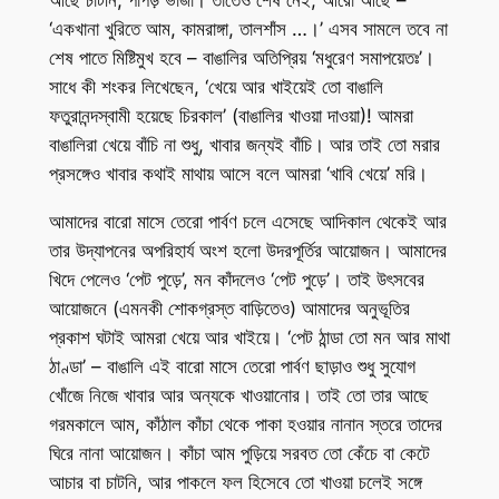
আছে চাটনি, পাঁপড় ভাজা। তাতেও শেষ নেই, আরো আছে –
‘একখানা খুরিতে আম, কামরাঙ্গা, তালশাঁস …।’ এসব সামলে তবে না
শেষ পাতে মিষ্টিমুখ হবে – বাঙালির অতিপ্রিয় ‘মধুরেণ সমাপয়েতঃ’।
সাধে কী শংকর লিখেছেন, ‘খেয়ে আর খাইয়েই তো বাঙালি
ফতুরানন্দস্বামী হয়েছে চিরকাল’ (বাঙালির খাওয়া দাওয়া)! আমরা
বাঙালিরা খেয়ে বাঁচি না শুধু, খাবার জন্যই বাঁচি। আর তাই তো মরার
প্রসঙ্গেও খাবার কথাই মাথায় আসে বলে আমরা ‘খাবি খেয়ে’ মরি।
আমাদের বারো মাসে তেরো পার্বণ চলে এসেছে আদিকাল থেকেই আর
তার উদ্যাপনের অপরিহার্য অংশ হলো উদরপূর্তির আয়োজন। আমাদের
খিদে পেলেও ‘পেট পুড়ে’, মন কাঁদলেও ‘পেট পুড়ে’। তাই উৎসবের
আয়োজনে (এমনকী শোকগ্রস্ত বাড়িতেও) আমাদের অনুভূতির
প্রকাশ ঘটাই আমরা খেয়ে আর খাইয়ে। ‘পেট ঠান্ডা তো মন আর মাথা
ঠাণ্ডা’ – বাঙালি এই বারো মাসে তেরো পার্বণ ছাড়াও শুধু সুযোগ
খোঁজে নিজে খাবার আর অন্যকে খাওয়ানোর। তাই তো তার আছে
গরমকালে আম, কাঁঠাল কাঁচা থেকে পাকা হওয়ার নানান স্তরে তাদের
ঘিরে নানা আয়োজন। কাঁচা আম পুড়িয়ে সরবত তো কেঁচে বা কেটে
আচার বা চাটনি, আর পাকলে ফল হিসেবে তো খাওয়া চলেই সঙ্গে