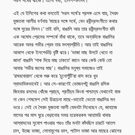
সরস সর্ষের ঝাঁজে। এলো বর্ষা, ইলিশ-উৎসব।
এই যে ইলিশের কথা বলতেই ‘সরস সর্ষে’র প্রসঙ্গ এসে যায়, সৈয়দ
মুজতবা আলীর বর্ণনায় ‘মাছের সঙ্গে সর্ষে, যেন রবীন্দ্রসংগীতে কথার
সঙ্গে সুরের মিলন।’ তাই বলি, বাঙালি আর তার রবীন্দ্রসংগীত যদি
এক অমোঘ প্রেমের সম্পর্কে বাঁধা থাকে, তবে অন্যদিকে বাঙালির
আরেক অমর গভীর প্রেম তার মৎস্যপ্রীতি। আর তাই বাঙালির
আকাশ থেকে ইলশেগুঁড়ি বৃষ্টি ঝরে। ‘ভাজা মাছ উলটে খেতে না
জানা’ বাঙালি ‘শাক দিয়ে মাছ ঢাকতে’ জানে আর কেউ কেউ তো
আবার ‘গভীর জলের মাছ’। বাঙালির মনুষ্য সমাজেও তাই
‘রাঘববোয়াল’ থেকে শুরু করে ‘চুনোপুঁটি’রা বাস করে খুব
স্বাভাবিকভাবেই। আর সে-কারণেই ভোজনপটু বাঙালি রসিক
জিহবার রসদের খোঁজে প্রাচ্য, প্রতীচ্য কিংবা পাশ্চাত্য যেখানেই যাক
না কেন শেষমেশ সেই চিরচেনা মাছে-ভাতেই ভেতো বাঙালির মন
ভরে। সেই যে সৈয়দ মুজতবা আলী যেমনটা লিখেছেন যে, জাহাজে
মাসের পর মাস ঘুরে বেড়ানোর সময় হরেকরকম আহামরি খাবার
আস্বাদনের সুযোগ পাওয়ার পরও তাঁর মনটা কাঁদছিল চারটে আতপ
চাল, উচ্ছে ভাজা, সোনামুগের ডাল, পটোল ভাজা আর মাছের ঝোলের