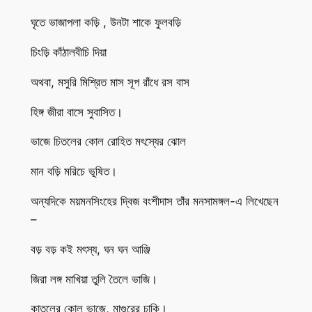
ঘৃতে ভাজাপলা কড়ি , উনটা শাকে ফুলবড়ি
চিংড়ি কাঁঠালবীচি দিয়া
অথবা, মসুরি মিশ্রিত মাস সূপ রাঁধে রস বাস
হিঙ্গ জীরা বাসে সুবাসিত।
ভাজে চিতলের কোল রোহিত মৎস্যের ঝোল
মান বড়ি মরিচে ভূষিত।
অন্যদিকে ময়মনসিংহের দ্বিজ বংশীদাস তাঁর মনসামঙ্গল-এ লিখেছেন
–
বড় বড় কই মৎস্য, ঘন ঘন আঞ্জি
জিরা লঙ্গ মাখিয়া তুলি তৈলে ভাজি।
কাতলের কোল ভাজে, মাগুরের চাকি।