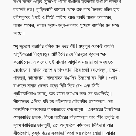
তখন নলেন গুড়ের সন্দেশের প্রতি বাঙালির দুর্বলতার কথা না উল্লেখ
করলেই নয়। কৃত্তিবাসী রামায়ণ থেকে শুরু করে চৈতন্য চরিত হয়ে
রবিঠাকুরের ‘পেটে ও পিঠে’ পেরিয়ে আজ অবধি নানান আকারের,
নানান পাকের, নানান স্বাদ-গন্ধ-নকশার সন্দেশে বাঙালির মন মজে
আছে।
শুধু সন্দেশে বাঙালির রসিক মন ভরে কী!! মধ্যযুগ থেকেই বাঙালি
হালুইকরেরা নিত্যনতুন মিষ্টি তৈরির যে নিরন্তর প্রয়াস শুরু
করেছিলেন, একালেও দুই বাংলার আধুনিক ময়রারা তা অব্যাহত
রেখেছেন। নানান সন্দেশ ছাড়াও ছানা দিয়ে তৈরি রসগোল্লা, চমচম,
পানতুয়া, কালোজাম, লালমোহন বাঙালির চিরচেনা সব মিষ্টি। ওপার
বাংলাতে নানান জেলার মধ্যে মিষ্টি নিয়ে বেশ এক ‘মিষ্টি’
প্রতিযোগিতাও আছে, আর তাতে আখেরে লাভ সব বাঙালিরই।
সীমান্তের এদিকে যদি হয় বরিশালের গৌরনদীর রসগোল্লা, তো
অন্যদিকে কলকাতার বাগবাজারের রসগোল্লা। একপারের টাঙ্গাইলের
পোড়াবাড়ির চমচম, কিংবা নাটোরের কাঁচাগোল্লা আর ক্ষীর তক্‌তি বা
ব্রাহ্মণবাড়িয়ার ছানামুখী, তো অন্যদিকে বর্ধমানের মিহিদানা আর
সীতাভোগ, কৃষ্ণনগরের সরভাজা কিংবা জয়নগরের মোয়া। আবার