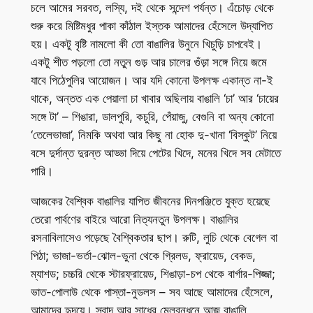
চলে আমের সরবত, লস্যি, দই থেকে সন্দেশ পর্যন্ত। এঁচোড় থেকে
শুরু করে মিষ্টিমধুর পাকা কাঁঠাল ইস্তক আমাদের হেঁসেলে উদ্যাপিত
হয়। একটু বৃষ্টি নামলো কী তো বাঙালির উনুনে খিচুড়ি চাপবেই।
একটু শীত পড়লো তো নতুন গুড় আর চালের গুঁড়া সঙ্গে নিয়ে জমে
যাবে পিঠেপুলির আয়োজন। আর যদি কোনো উপলক্ষ একান্ত না-ই
থাকে, অন্তত এক পেয়ালা চা খাবার অছিলায় বাঙালি ‘চা’ আর ‘চায়ের
সঙ্গে টা’ – শিঙারা, ডালপুরি, কচুরি, পেঁয়াজু, বেগুনি বা অন্য কোনো
‘তেলেভাজা’, নিমকি অথবা আর কিছু না হোক দু-খানা ‘বিস্কুট’ নিয়ে
বসে দুর্দান্ত দুরন্ত আড্ডা দিয়ে পেটের খিদে, মনের খিদে সব মেটাতে
পারি।
আজকের বৈশ্বিক বাঙালির যাপিত জীবনের দিনপঞ্জিতে যুক্ত হয়েছে
তেরো পার্বণের বাইরে আরো নিত্যনতুন উপলক্ষ। বাঙালির
রসনাবিলাসেও পড়েছে বৈশ্বিকতার ছাপ। রুটি, লুচি থেকে বেগেল বা
পিঠা; ভাজা-ভর্তা-ঝোল-ভুনা থেকে গ্রিলড, ফ্রায়েড, বেকড,
ম্যাশড; চচ্চরি থেকে স্টারফ্রায়েড, শিঙাড়া-চপ থেকে বার্গার-পিজ্জা;
ভাত-পোলাউ থেকে পাস্তা-নুডলস – সব আছে আমাদের হেঁসেলে,
আমাদের হৃদয়ে। স্বাদ আর সাধের মেলবন্ধনে আজ বাঙালি