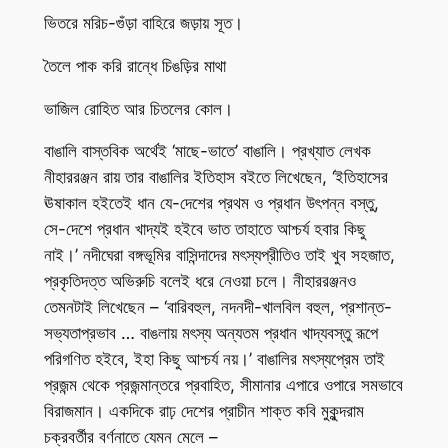
ভিতরে মরিচ-গুঁড়া বাহিরে জড়ায় সূত।
তৈলে পাক করি রান্ধে চিঙড়ির মাথা
ভাজিল রোহিত আর চিতলের কোল।
বাঙালি বাস্তবিক অর্থেই ‘মাছে-ভাতে’ বাঙালি। প্রখ্যাত লেখক
নীহাররঞ্জন রায় তার বাঙালির ইতিহাস বইতে লিখেছেন, ‘ইতিহাসের
ঊষাকাল হইতেই ধান যে-দেশের প্রথম ও প্রধান উৎপন্ন বস্তু,
সে-দেশে প্রধান খাদ্যই হইবে ভাত তাহাতে আশ্চর্য হবার কিছু
নাই।’ নদীঘেরা বঙ্গভূমির বাসিন্দাদের মৎস্যপ্রীতিও তাই খুব সহজাত,
প্রকৃতিদত্ত অভিরুচি বলেই ধরে নেওয়া চলে। নীহাররঞ্জনও
তেমনটাই লিখেছেন – ‘বারিবহুল, নদনদী-খালবিল বহুল, প্রশান্ত-
সভ্যতাপ্রভাব … বাঙলায় মৎস্য অন্যতম প্রধান খাদ্যবস্তু রূপে
পরিগণিত হইবে, ইহা কিছু আশ্চর্য নয়।’ বাঙালির মৎস্যপ্রেম তাই
প্রজন্ম থেকে প্রজন্মান্তরে প্রবাহিত, সীমানার এপারে ওপারে সমভাবে
বিরাজমান। একদিকে রাঢ় দেশের প্রাচীন শাক্ত কবি মুকুন্দরাম
চক্রবর্তীর বর্ণনাতে যেমন মেলে –