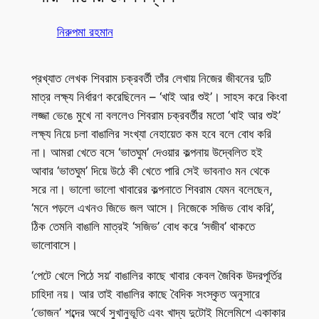
নিরুপমা রহমান
প্রখ্যাত লেখক শিবরাম চক্রবর্তী তাঁর লেখায় নিজের জীবনের দুটি
মাত্র লক্ষ্য নির্ধারণ করেছিলেন – ‘খাই আর শুই’। সাহস করে কিংবা
লজ্জা ভেঙে মুখে না বললেও শিবরাম চক্রবর্তীর মতো ‘খাই আর শুই’
লক্ষ্য নিয়ে চলা বাঙালির সংখ্যা নেহায়েত কম হবে বলে বোধ করি
না। আমরা খেতে বসে ‘ভাতঘুম’ দেওয়ার কল্পনায় উদ্বেলিত হই
আবার ‘ভাতঘুম’ দিয়ে উঠে কী খেতে পারি সেই ভাবনাও মন থেকে
সরে না। ভালো ভালো খাবারের কল্পনাতে শিবরাম যেমন বলেছেন,
‘মনে পড়লে এখনও জিভে জল আসে। নিজেকে সজিভ বোধ করি’,
ঠিক তেমনি বাঙালি মাত্রই ‘সজিভ’ বোধ করে ‘সজীব’ থাকতে
ভালোবাসে।
‘পেটে খেলে পিঠে সয়’ বাঙালির কাছে খাবার কেবল জৈবিক উদরপূর্তির
চাহিদা নয়। আর তাই বাঙালির কাছে বৈদিক সংস্কৃত অনুসারে
‘ভোজন’ শব্দের অর্থে সুখানুভূতি এবং খাদ্য দুটোই মিলেমিশে একাকার