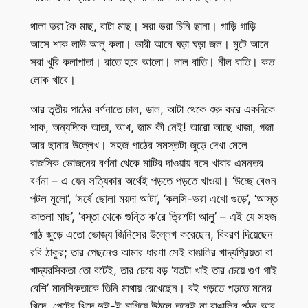
থালা ভরা কৈ মাছ, বাটা মাছ। সরা ভরা চিনি ছানা। গাড়ি গাড়ি
আসে শাক লাউ আলু কলা। ভারী আনে ঘড়া ঘড়া জল। মুটে আনে
সরা খুরি কলাপাতা। রাতে হবে আলো। লাল বাতি। নীল বাতি। কত
লোক খাবে।
আর তৃতীয় পাঠের বর্ণনাতে চাল, ডাল, আটা থেকে শুরু করে একদিকে
শাক, অন্যদিকে আতা, আখ, জাম কী নেই! আরো আছে খাজা, গজা
আর ছানার উল্লেখ। সহজ পাঠের সমস্তটা জুড়ে দেখা মেলে
রাজসিক ভোজনের বর্ণনা থেকে মাটির দাওয়ায় বসে খাবার এমনতর
বর্ণনা – এ যেন সত্যিকার অর্থেই পড়তে পড়তে খাওয়া। ‘উচ্ছে বেগুন
পটল মূলো’, ‘সর্ষে ছোলা ময়দা আটা’, ‘কলসি-ভরা এখো গুড়ে’, ‘আস্ত
কাতলা মাছ’, ‘বস্তা থেকে গুন্তি ক’রে ত্রিশটা আলু’ – এই যে সহজ
পাঠ জুড়ে এতো ভোজ্য জিনিসের উল্লেখ করেছেন, বিবরণ দিয়েছেন
রবি ঠাকুর; তার পেছনেও আমার ধারণা সেই বাঙালির খাদ্যপ্রিয়তা বা
খাদ্যরসিকতা তো বটেই, তার চেয়ে বড় ‘যতটা খাই তার চেয়ে গুণ গাই
বেশি’ মানসিকতাকে তিনি মাথায় রেখেছেন। বই পড়তে পড়তে মনের
খিদে, পেটের খিদে দুই-ই চাগিয়ে উঠলে তবেই না বাঙালির পঠন আর