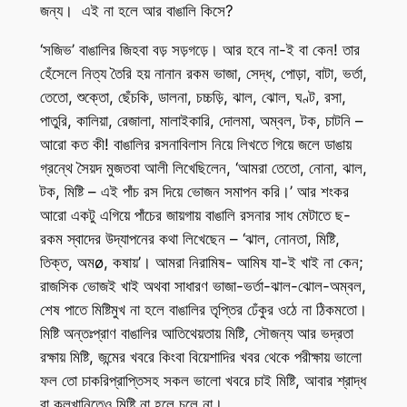
জন্য। এই না হলে আর বাঙালি কিসে?
‘সজিভ’ বাঙালির জিহবা বড় সড়গড়ে। আর হবে না-ই বা কেন! তার
হেঁসেলে নিত্য তৈরি হয় নানান রকম ভাজা, সেদ্ধ, পোড়া, বাটা, ভর্তা,
তেতো, শুক্তো, ছেঁচকি, ডালনা, চচ্চড়ি, ঝাল, ঝোল, ঘণ্ট, রসা,
পাতুরি, কালিয়া, রেজালা, মালাইকারি, দোলমা, অম্বল, টক, চাটনি –
আরো কত কী! বাঙালির রসনাবিলাস নিয়ে লিখতে গিয়ে জলে ডাঙায়
গ্রন্থে সৈয়দ মুজতবা আলী লিখেছিলেন, ‘আমরা তেতো, নোনা, ঝাল,
টক, মিষ্টি – এই পাঁচ রস দিয়ে ভোজন সমাপন করি।’ আর শংকর
আরো একটু এগিয়ে পাঁচের জায়গায় বাঙালি রসনার সাধ মেটাতে ছ-
রকম স্বাদের উদ্যাপনের কথা লিখেছেন – ‘ঝাল, নোনতা, মিষ্টি,
তিক্ত, অমø­, কষায়’। আমরা নিরামিষ- আমিষ যা-ই খাই না কেন;
রাজসিক ভোজই খাই অথবা সাধারণ ভাজা-ভর্তা-ঝাল-ঝোল-অম্বল,
শেষ পাতে মিষ্টিমুখ না হলে বাঙালির তৃপ্তির ঢেঁকুর ওঠে না ঠিকমতো।
মিষ্টি অন্তঃপ্রাণ বাঙালির আতিথেয়তায় মিষ্টি, সৌজন্য আর ভদ্রতা
রক্ষায় মিষ্টি, জন্মের খবরে কিংবা বিয়েশাদির খবর থেকে পরীক্ষায় ভালো
ফল তো চাকরিপ্রাপ্তিসহ সকল ভালো খবরে চাই মিষ্টি, আবার শ্রাদ্ধ
বা কুলখানিতেও মিষ্টি না হলে চলে না।