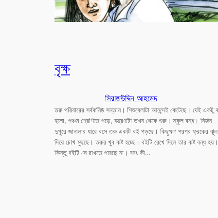
বৃক্ষ
সিরাজউদ্দিন আহমেদ
তরু পরিবারের সর্বকনিষ্ঠ সন্তান। শিশুবেলাটা আনন্দেই কেটেছে। যেই একটু ব
হলো, পঞ্চম শ্রেণিতে পড়ে, যন্ত্রণাটা তখন থেকে শুরু। স্কুল বন্ধ। নির্জন
দুপুরে জানালার ধারে বসে তরু একটি বই পড়ছে। কিছুক্ষণ পরপর ফ্রকের ঝুল
দিয়ে চোখ মুছছে। তরুর খুব কষ্ট হচ্ছে। বইটি রেখে দিলে তার কষ্ট বন্ধ হয়।
কিন্তু বইটি সে রাখতে পারছে না। বরং কী…