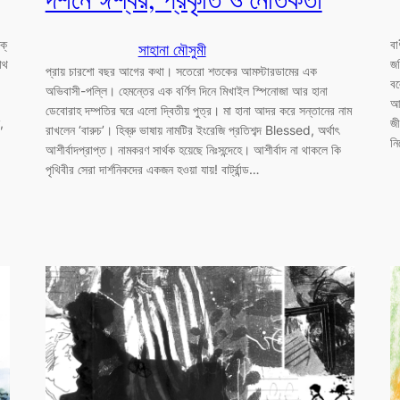
দর্শনে ঈশ্বর, প্রকৃতি ও নৈতিকতা
ক্
বা
সাহানা মৌসুমী
াথ
জড
প্রায় চারশো বছর আগের কথা। সতেরো শতকের আমস্টারডামের এক
বল
অভিবাসী-পল্লি। হেমন্তের এক বর্ণিল দিনে মিখাইল স্পিনোজা আর হানা
আশ
ডেবোরাহ দম্পতির ঘরে এলো দ্বিতীয় পুত্র। মা হানা আদর করে সন্তানের নাম
,
জী
রাখলেন ‘বারুচ’। হিব্রু ভাষায় নামটির ইংরেজি প্রতিশব্দ Blessed, অর্থাৎ
ন
আশীর্বাদপ্রাপ্ত। নামকরণ সার্থক হয়েছে নিঃসন্দেহে। আশীর্বাদ না থাকলে কি
পৃথিবীর সেরা দার্শনিকদের একজন হওয়া যায়! বার্ট্রান্ড…