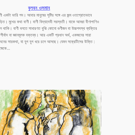
বুলবন ওসমান
ণী একটা ভারি পদ। আবার মানুষের সৃষ্টির সঙ্গে এর জন্ম ওতপ্রোতভাবে
়িত। মুখের কথা বাণী। বাণী বিদ্যাদেবী সরস্বতী। যাকে আমরা বীণাপাণিও
ে থাকি। বাণী বলতে সাধারণত বুঝি কোনো গুণীজন বা উচ্চপদস্থ ব্যক্তির
ীর্বাদ বা জ্ঞানমূলক বক্তব্য। আর একটি প্রধান অর্থ, একজনের সারা
বনের সারকথা, যা যুগ যুগ ধরে চলে আসছে। যেমন সক্রেটিসের উক্তি :
িজেকে…