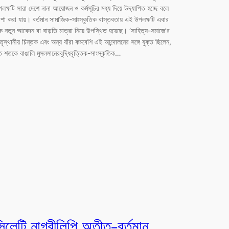
লক্ষটি সারা দেশে নানা আয়োজন ও কর্মসূচির মধ্য দিয়ে উদ্যাপিত হচ্ছে বলে
া করা যায়। বর্তমান সামাজিক-সাংস্কৃতিক বাস্তবতায় এই উপলক্ষটি এবার
 নতুন আবেদন বা বাড়তি মাত্রা নিয়ে উপস্থিত হয়েছে। ‘সাহিত্য-সমাজে’র
তৃস্থানীয় চিন্তক এবং অন্য যাঁরা কমবেশি এই আন্দোলনের সঙ্গে যুক্ত ছিলেন,
 শতকে বাঙালি মুসলমানেরবুদ্ধিবৃত্তিক-সাংস্কৃতিক…
িলেটি নাগরীলিপি অতীত-বর্তমান