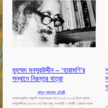
মুহম্মদ মনসুরউদ্দীন – ‘হারামণি’র
শ
সন্ধানে নিরন্তর যাত্রা
আ
আবুল আহসান চৌধুরী
লোকসংস্কৃতির অনুরাগী অন্নদাশঙ্কর রায় (১৯০৪-২০০২) ছিলেন মুহম্মদ
মনসুরউদ্দীনের (১৯০৪-৮৭) প্রিয় সুহৃৎ, গুণগ্রাহী ও সহমর্মী। দুজনের প্রথম
চল