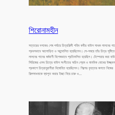
শিরোনামহীন
সত্তরের দশকের শেষ পর্যায়ে চিত্রশিল্পী শহিদ কবীর বাউল সাধক লালনের গা
প্রবলভাবে আলোড়িত ও আন্দোলিত হয়েছিলেন। সে-সময়ে তাঁর চিত্র সৃষ্টিতে
লালনের গানের মর্মবাণী বিশেষভাবে প্রতিফলিত হয়েছিল। টেম্পেরায় করা বা
সিরিজের এসব চিত্রে বাউল সংগীতের অচিন প্রেম ও মানবিক বোধের উজ্জ্বল
প্রকাশে চিত্রানুরাগীরা বিমোহিত হয়েছিলেন। শিল্পের বৃহত্তর জগতে নিজের
শিল্পসাধনাকে ব্যাপৃত করার ইচ্ছা নিয়ে চারু ও…