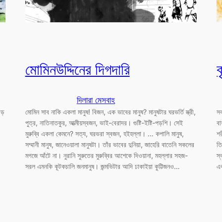
মোমিনউদ্দিনের দিগদারি
ক
দিলারা মেসবাহ
ড়
মোমিন সাব নাকি একলা মানুষ! বিজন, এক ভাবের মানুষ? মানুষটার ঘরভর্তি স্ত্রী,
সক
পুত্র, নাতিনাতকুর, আত্মীয়স্বজন, ভাই-বেরাদর। গুষ্টি-ইষ্টি-পড়শি। সেই
বা
মুরুব্বি একলা কেমনে? সত্য, ঘরভরা স্বজন, হইহল্লা। … কপালি মানুষ,
শর
সম্মানী মানুষ, জানেওয়ালা মানুষটা। তাঁর ভাবের দুনিয়া, জাহেরি বাতেনি সকলের
তি
মগজে আঁটে না। নুরানি সুরুতের মুরুব্বির আশেকে দিওয়ানা, মহল্লার সহজ-
স্
সরল এমনকি কূটকচালি জনমানুষ। জন্মভিটার আদি ঢাকাইয়া কুট্টিজনও…
এ