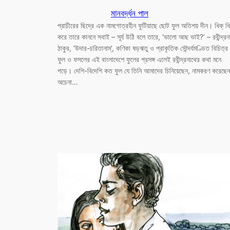
মানবর্দ্ধন পাল
প্রাচীরের ছিদ্রে এক নামগোত্রহীন ফুটিয়াছে ছোট ফুল অতিশয় দীন। ধিক্ ধি
করে তারে কাননে সবাই – সূর্য উঠি বলে তারে, ‘ভালো আছ ভাই?’ – রবীন্দ্রন
ঠাকুর, ‘উদার-চরিতানাম্’, কণিকা ষড়ঋতু ও প্রাকৃতিক সৌন্দর্যমণ্ডিত বিচিত্র
ফুল ও ফসলের এই বাংলাদেশে ফুলের প্রসঙ্গ এলেই রবীন্দ্রনাথের কথা মনে
পড়ে। দেশি-বিদেশি কত ফুল যে তিনি আমাদের চিনিয়েছেন, নামকরণ করেছেন
অচেনা…