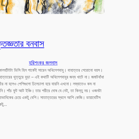
ৃতজ্ঞতার বনবাস
হরিশংকর জলদাস
ালহাঁটাটা ডিসি হিল পার্কেই সারেন অখিলেশবাবু। বাহাত্তর পেরোনো বয়স।
হাত্তরের থুত্তুরে বুড়া – এই কথাটি অখিলেশবাবুর জন্য খাটে না। জমাটবাঁধা
ীর না হলেও পেশিগুলো ঢিলেঢালা হয়ে যায়নি এখনো। লম্বাতেও কম না
নি। পাঁচ ফুট আট ইঞ্চি। তার শরীরে দোষ যে নেই, তা কিন্তু নয়। ওজনটা
বাভাবিকের চেয়ে একটু বেশি। সাতাত্তরের স্থলে আশি কেজি। ডায়াবেটিস
কটু…