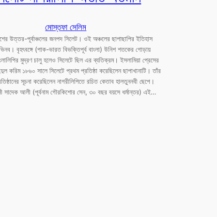
মোস্তফা সেলিম
শের উত্তর-পূর্বাঞ্চলের জনপদ সিলেট। ওই অঞ্চলের ছাপাছাপির ইতিহাস
িনব। বৃহৎবঙ্গে (পাক-ভারত বিভক্তিপূর্ব বাংলা) উনিশ শতকের গোড়ায়
ংলালিপির মুদ্রণ চালু হলেও সিলেটে ছিল এর ব্যতিক্রম। ইসলামিয়া প্রেসের
্দুল করিম ১৮৬০ সালে সিলেটে প্রথম প্রতিষ্ঠা করেছিলেন ছাপাখানাটি। তাঁর
রতিষ্ঠানের সূচনা করেছিলেন নাগরীলিপিতে রচিত কেতাব হালতুননবী ছেপে।
ন্সী সাদেক আলী (পূর্বনাম গৌরকিশোর সেন, ৩০ বছর বয়সে ধর্মান্তর) এই…