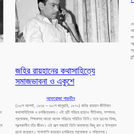
দে
অভ
বা
আব
প্
মু
জহির রায়হানের কথাসাহিত্যে
সমাজভাবনা ও একুশে
আফরোজা পারভীন
(১৯শে আগস্ট, ১৯৩৫ – ৩০শে জানুয়ারি, ১৯৭২) জহির রায়হান কীর্তিমান
ভা
কথাসাহিত্যিক ও চলচ্চিত্রকার। এই দুটি পরিচয় ছাড়াও গীতিকার, সম্পাদক,
প্রযোজক, শিক্ষকসহ আরো অনেক পরিচয়ে পরিচিত তিনি। তবে দুঃখের বিষয়,
্য
স্বল্পকালীন তাঁর জীবন। এই অল্প সময়েই তিনি অসামান্য কিছু গল্প ও উপন্যাস
রচনা করেছেন। পাশাপাশি করেছেন চলচ্চিত্র প্রযোজনা ও পরিচালনা।