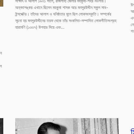
সাক্ষাৎ ও আলাপ ১৯৩১ সালে, রাজশাহী জেলার মহকুমা-শহর নওগাঁয়।
উপ
অন্নদাশঙ্কর এখানে ছিলেন মহকুমা শাসক আর মনসুরউদ্দীন স্কুল সাব-
আশ
ইন্সপেক্টর। তাঁদের আলাপ ও ঘনিষ্ঠতার মূলে ছিল লোকসংস্কৃতি। সম্পর্কের
এক
সূচনা হয় মনসুরউদ্দীনের তরফ থেকে তাঁর সংকলিত-সম্পাদিত লোকগীতিসংগ্রহ
নে
হারামণি (১৩৩৭) উপহার দিয়ে এবং…
গত
নে
উল
স