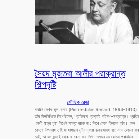
সৈয়দ মুজতবা আলীর পরাক্রান্ত
শিল্পদৃষ্টি
সৌভিক রেজা
ফরাসি লেখক জুল রেনার (Pierre-Jules Renard :1864–1910)
তাঁর দিনলিপিতে লিখেছিলেন, ‘প্রতিভার প্রশ্নটি পরিমাণ-সংক্রান্ত। প্রতি
একটি মাত্র পৃষ্ঠা লিখেই ক্ষান্ত থাকে না : লিখে ফেলে তিনশো পৃষ্ঠা। এমন
কোনো উপন্যাস নেই যা সাধারণ বুদ্ধি দ্বারা কল্পনাসাধ্য নয়; এমন কোনো বাক
নেই, তা যত সুন্দরই হোক না কেন, যার নির্মাণ সম্ভব নয় কোনো প্রাথমিক