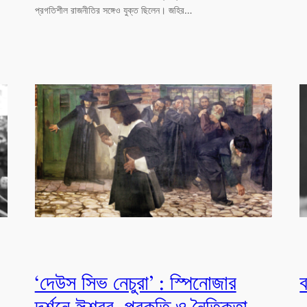
প্রগতিশীল রাজনীতির সঙ্গেও যুক্ত ছিলেন। জহির…
‘দেউস সিভ নেচুরা’ : স্পিনোজার
ব