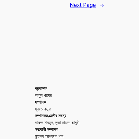
Next Page
→
প্রকাশক
আবুল খায়ের
সম্পাদক
সুব্রত বড়ুয়া
সম্পাদকমণ্ডলীর সদস্য
ফারুক মাহমুদ, লুভা নাহিদ চৌধুরী
সহযোগী সম্পাদক
মুহাম্মদ আশফাক খান