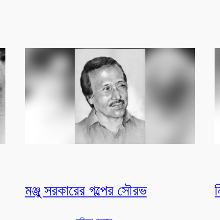
মঞ্জু সরকারের গল্পের সৌরভ
ন