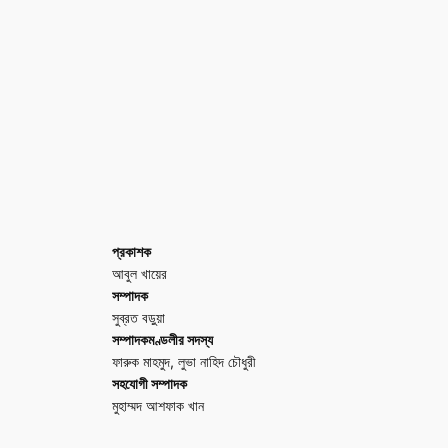
প্রকাশক
আবুল খায়ের
সম্পাদক
সুব্রত বড়ুয়া
সম্পাদকমণ্ডলীর সদস্য
ফারুক মাহমুদ, লুভা নাহিদ চৌধুরী
সহযোগী সম্পাদক
মুহাম্মদ আশফাক খান