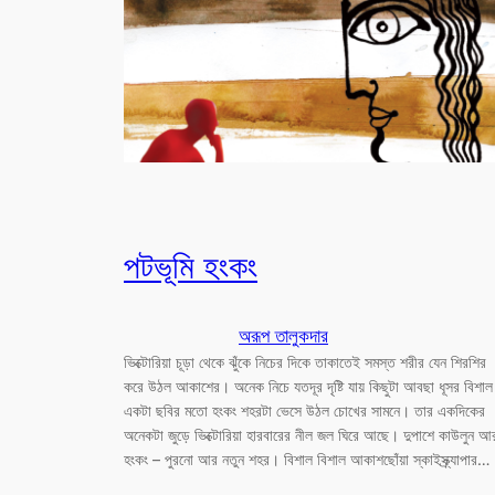
পটভূমি হংকং
অরূপ তালুকদার
ভিক্টোরিয়া চূড়া থেকে ঝুঁকে নিচের দিকে তাকাতেই সমস্ত শরীর যেন শিরশির
করে উঠল আকাশের। অনেক নিচে যতদূর দৃষ্টি যায় কিছুটা আবছা ধূসর বিশাল
একটা ছবির মতো হংকং শহরটা ভেসে উঠল চোখের সামনে। তার একদিকের
অনেকটা জুড়ে ভিক্টোরিয়া হারবারের নীল জল ঘিরে আছে। দুপাশে কাউলুন আ
হংকং – পুরনো আর নতুন শহর। বিশাল বিশাল আকাশছোঁয়া স্কাইস্ক্র্যাপার…