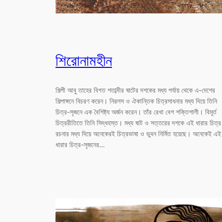
শিরোনামহীন
শিল্পী আবু তাহের বিগত শতাব্দীর ষাটের দশকের মধ্য পর্যায় থেকে এ-দেশের
শিল্পাঙ্গনে বিচরণ করেন। নিরলস ও ঐকান্তিক চিত্রসাধনার মধ্য দিয়ে তিনি
চিত্র-সৃজনে এক বৈশিষ্ট্য অর্জন করেন। তাঁর রেখা বেশ শক্তিশালী। বিমূর্ত
চিত্ররীতিতে তিনি সিদ্ধহস্ত। মধ্য ষাট ও সত্তরের দশকে এই ধারার চিত্র
রচনার মধ্য দিয়ে অনেকেরই চিত্রভাষা ও ভুবন নির্মিত হয়েছে। অনেকেই এই
ধারার চিত্র-সৃজনের…