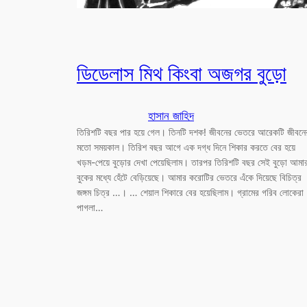
ডিডেলাস মিথ কিংবা অজগর বুড়ো
হাসান জাহিদ
তিরিশটি বছর পার হয়ে গেল। তিনটি দশক! জীবনের ভেতরে আরেকটি জীবনে
মতো সময়কাল। তিরিশ বছর আগে এক দগ্ধ দিনে শিকার করতে বের হয়ে
খড়ম-পেয়ে বুড়োর দেখা পেয়েছিলাম। তারপর তিরিশটি বছর সেই বুড়ো আমা
বুকের মধ্যে হেঁটে বেড়িয়েছে। আমার করোটির ভেতরে এঁকে দিয়েছে বিচিত্র
জঙ্গম চিত্র …। … শেয়াল শিকারে বের হয়েছিলাম। গ্রামের গরিব লোকেরা
পাগলা…