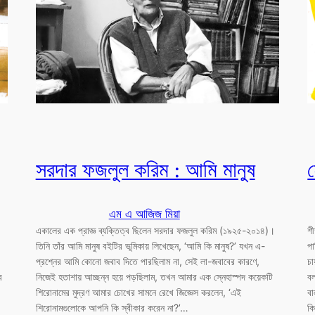
সরদার ফজলুল করিম : আমি মানুষ
এম এ আজিজ মিয়া
একালের এক প্রাজ্ঞ ব্যক্তিত্ব ছিলেন সরদার ফজলুল করিম (১৯২৫-২০১৪)।
শ
তিনি তাঁর আমি মানুষ বইটির ভূমিকায় লিখেছেন, ‘আমি কি মানুষ?’ যখন এ-
পা
প্রশ্নের আমি কোনো জবাব দিতে পারছিলাম না, সেই লা-জবাবের কারণে,
চা
র
নিজেই হতাশায় আচ্ছন্ন হয়ে পড়ছিলাম, তখন আমার এক স্নেহাস্পদ কয়েকটি
বল
শিরোনামের মুদ্রণ আমার চোখের সামনে রেখে জিজ্ঞেস করলেন, ‘এই
বা
শিরোনামগুলোকে আপনি কি স্বীকার করেন না?’…
ক