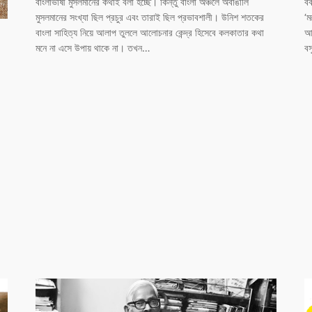
বাংলাভাষী মুসলমানের কথাই বলা হচ্ছে। কিন্তু বাংলা অঞ্চলে অবাঙালি
বক
মুসলমানের সংখ্যা ছিল প্রচুর এবং তারাই ছিল প্রভাবশালী। উনিশ শতকের
‘ম
বাংলা সাহিত্য নিয়ে আলাপ তুললে আলোচনার কেন্দ্র হিসেবে কলকাতার কথা
আম
মনে না এসে উপায় থাকে না। তখন…
বস