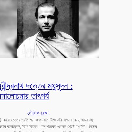
ুধীন্দ্রনাথ দত্তের মধুসূদন :
মালোচনার তাৎপর্য
সৌভিক রেজা
ধীন্দ্রনাথ দত্তের প্রতি শ্রদ্ধা জানাতে গিয়ে কবি-সমালোচক বুদ্ধদেব বসু
বার বলেছিলেন, তিনি ছিলেন, ‘বিশ শতকের একজন শ্রেষ্ঠ বাঙালি’। নিজের