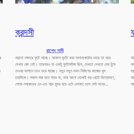
ক্রন্দসী
রাশেদ সাদী
র
হয়তো নক্ষত্র ফুটে আছে। আকাশ ফুটো করা দালানকোঠার ভারে তা আর
আম
দেখার জো নেই। তারপরও যা একটু ফুটোফাঁকা ছিল, দেখতে দেখতে মেঘ ঢুঁসে
নম
র
দেওয়া দালানে তাও ভরে যাচ্ছে। নতুন নতুন ভবন নির্মাণের কাজের ধুম
হয
চারদিকে। সকাল শুরু হতে পারে না, তার আগে থেকেই বড়-ছোট বিস্ফোরণ,
আ
লোহা-লক্কড়ের ঢেং-ঢাং শব্দে মুখর হয়ে ওঠে এলাকা; চলে সেই সন্ধে…
আম