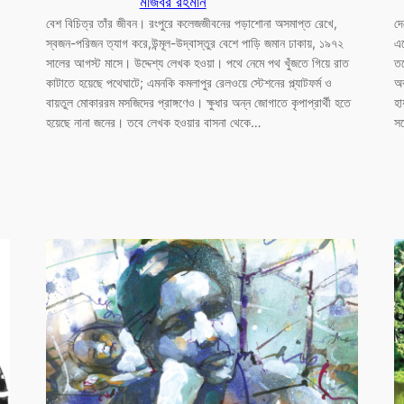
মজিবর রহমান
বেশ বিচিত্র তাঁর জীবন। রংপুরে কলেজজীবনের পড়াশোনা অসমাপ্ত রেখে,
দে
স্বজন-পরিজন ত্যাগ করে,উন্মূল-উদ্বাস্তুর বেশে পাড়ি জমান ঢাকায়, ১৯৭২
এদ
সালের আগস্ট মাসে। উদ্দেশ্য লেখক হওয়া। পথে নেমে পথ খুঁজতে গিয়ে রাত
তব
কাটাতে হয়েছে পথেঘাটে; এমনকি কমলাপুর রেলওয়ে স্টেশনের প্ল্যাটফর্ম ও
অব
বায়তুল মোকাররম মসজিদের প্রাঙ্গণেও। ক্ষুধার অন্ন জোগাতে কৃপাপ্রার্থী হতে
হা
হয়েছে নানা জনের। তবে লেখক হওয়ার বাসনা থেকে…
সঙ