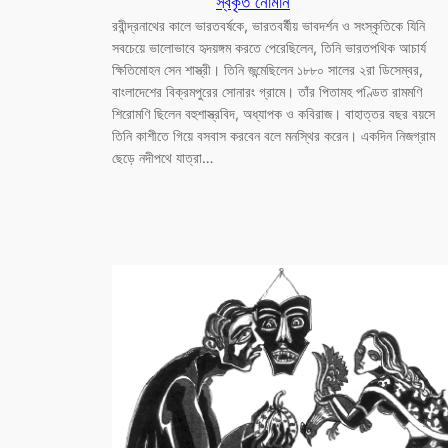
স্বকৃত নোমান
রবীন্দ্রনাথের কালে ভারতবর্ষকে, ভারতবর্ষীয় ভাবদর্শন ও সংস্কৃতিকে যিনি
সবচেয়ে ভালোভাবে হৃদয়ঙ্গম করতে পেরেছিলেন, তিনি ভারতপথিক আচার্য
ক্ষিতিমোহন সেন শাস্ত্রী। তিনি জন্মেছিলেন ১৮৮০ সালের ২রা ডিসেম্বর,
বাংলাদেশের বিক্রমপুরের সোনারং গ্রামে। তাঁর পিতামহ পণ্ডিত রামমণি
শিরোমণি ছিলেন বহুশাস্ত্রবিদ, অধ্যাপক ও কবিরাজ। বাহাত্তর বছর বয়সে
তিনি কাশীতে গিয়ে বসবাস করবেন বলে মনস্থির করেন। একদিন নিজগ্রাম
ছেড়ে নদীপথে যাত্রা…