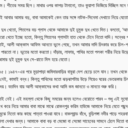
 শীতের সময় ছিল। মাথার ওপর কাপড় টানানো, তাও কুয়াশা ভিজিয়ে দিচ্ছিল মন
আবার আমার বড়, বাবা আমাকেই কেন তার সঙ্গে নাটক-সিনেমা দেখাতে নিয়ে যেত
 দুধ খেতো, পিতলের বড় গ্লাস থেকে আমাকে দুই চুমুক দুধ খেতে দিত। বলতো, ‘আ
ো খেতে ইচ্ছে হতো, কিন্তু পিতলের গ্লাসটা হাত থেকে টেনে নিতো দাদি। সন্ধের 
ই, আলী আক্কাস আফিম আনতে ভুলে গেছে, তখন আমার দাদি চিৎকার করে চিল-শকু
তে পারতো না। ভূতের মতো করতো। দাঁড়ায়, লাফায়, পাখির মতো পলকা শরীর নিয়ে 
 আমার দুই চুমুক দুধ সে-রাতে মিস হয়ে যেতো।
৯৪৭-এর পরে মুড়াপাড়া জমিদারবাড়ির বাবুরা দেশ ছেড়ে চলে যান। তখন থেকে মু
ই, কামাই বন্ধ। কিন্তু পাখিদের মতো ঝড়ঝাপটায় উড়ে গিয়েও ঘরের ভেতরকার চিল-
ন দেয়। যতদিন যায় আলী আক্কাসের কথা আমি কম জানতে ও মানতে শুরু করি।
লাই নেই। এই মহল্লা থেকে কিছু সময়ের জন্য হলেও বেরোতে পারব – শুধু এই সুযোগ
মুখে করে নিয়ে আমার বাবা মাঝে মাঝে রোকনপুর করিম হাউজে আমাকে নিয়ে যেতে প
 নিতো কার কাছে পাত্তা পাওয়া যাবে। বাকল্যান্ড বাঁধে, বুড়িগঙ্গা নদীর পাড়ে শহ
খার জন্য। আমাকে বাবা বড় বা মেজো বা সেজো সাহেবের সামনে ঠেলে দিতো বানর