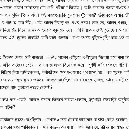
ার কথা নয়; সেগুলো আমার জ্ঞান, আমার চিন্তা-ভাবনার সঙ্গে যায় না। কিন্তু 
-কোনো কারণে আমাকেই যেন বেশি পরিমাণে দিয়েছে। আমি কলেজে পড়তে যাওয়ার সময
খনকার মুড়ির টিনের বাস। ওই বাসগুলো কি মুড়াপাড়া ছুঁয়ে যায়? হঠাৎ করে আমার হাঁ
পর পাটপাট করে দিই। সেটা আমার দিবাস্বপ্ন দেখার সময়। মনে হয়, আমার পশ্চার, ভঙ
পর থামিয়ে তাঁর সিনেমার নায়ক হওয়ার প্রস্তাব দেন। তিনি নাকি দেখেই বুঝেছেন আ
্বে এই ট্রেনের চাকায়ই আমি কাটা পড়তাম। তখন আমার যুক্তি-বুদ্ধি কাজ শুরু ক
র সিনেমা দেখার সঙ্গী বানাতো। ১৯৭০ সালের এপ্রিলে গুলিস্তান সিনেমা হলে বাবা 
জামিল, করিম সাহেবের মেয়ে। নাচ ছাড়া এখন সিনেমাও করে। মুখটা আমি মেলাতে পা
ট বিছিয়ে দিয়ে আত্মীয়স্বজন, কর্মচারীদের মোরগ-পোলাও খাওয়ানো হয়। ওই প্রথম 
পরে নাচের মতো ঘুরে ঘুরে রাজকন্যা জিজ্ঞেস করেছিল, খাবার কেমন হয়েছে, আরো একট
াদেশে নাম কুড়ানো নাচের মেয়েটি?
কথা মনে পড়েনি, তাহলে বাবাকে জিজ্ঞেস করতে পারতাম, মুড়াপাড়া রাজবাড়ির অনুষ্
সিক নাটক?
ের আয়োজনে নাটক দেখেছিলাম। সেখানেও আর কোনো ভাইবোন না বাবা কেবল আমাকে নিয়
 ঠাকুরের জুতা আবিষ্কার। মজার কাণ্ড-কারখানা। তখন জানি যে, রবীন্দ্রনাথ মজা