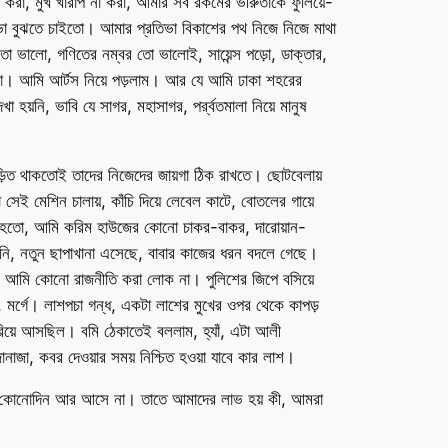
ট না করা, মুখ খারাপ না করা, আমার সব রকমের ভীরুতাকে ফুলিয়ে-
ভা বুঝতে চাইতো। আমার প্রতিভা বিকাশের পথ নিজে নিজে মাথা
ো ভালো, গণিতের নম্বর তো ভালোই, সায়েন্স পড়ো, ডাক্তার,
াও না। আমি আর্টস নিয়ে পড়লাম। আর যে আমি ঢাকা শহরের
া হয়নি, ভাবি যে সাগর, মহাসাগর, পর্র্বতমালা নিয়ে মানুষ
িত থাকতোই তাদের নিজেদের জায়গা ঠিক রাখতে। ছোটবেলায়
সেই মেশিন চালায়, কাঁচি দিয়ে লেবেল কাটে, বোতলের গায়ে
মনে হতো, আমি করিম হাউজের কোনো চাকর-বাকর, দারোয়ান-
ানি, নতুন ছাপাখানা এসেছে, বাবার কাজের ধরন বদলে গেছে।
 আমি কোনো রাজনীতি করা লোক না। পুলিশের জিপে বসিয়ে
ে, মর্গে। লাশপচা গন্ধ, একটা লাশের মুখের ওপর থেকে কাপড়
িয়ে আসছিল। বমি ঠেকাতেই বললাম, হ্যাঁ, এটা আলী
জা, কবর দেওয়ার সময় নিশ্চিত হওয়া যাবে কার লাশ।
োটাই কোনোদিন আর আসে না। তাতে আমাদের লাভ হয় কী, আমরা