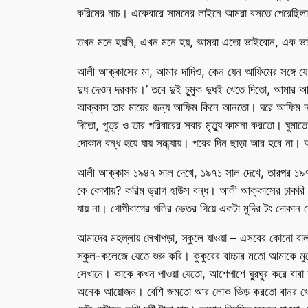
করিমের নাচ। একেবারে সামনের লাইনে আমরা বসতে পেরেছিলাম।
তখন মনে হয়নি, এখন মনে হয়, আমরা এতো ভাইবোন, এক ভাই 
আলী আক্কাসের মা, আমার দাদিও, কেন যেন আফিমের সঙ্গে যে
দুধ দেওন দরকার।’ তবে দুই চুমুক দুধই খেতে দিতো, আমার আর
আক্কাস তার মায়ের জন্য আফিম কিনে আনতো। ঘরে আফিম না
দিতো, পুত্র ও তার পরিবারের সবার মৃত্যু কামনা করতো। ঘুমা
দোকান বন্ধ হয়ে যায় সন্ধ্যায়। পরের দিন ছাড়া আর হবে না।
আলী আক্কাস ১৯৪৭ সাল দেখে, ১৯৭১ সাল দেখে, তারপর ১৯৭৫। ১
কে কোথায়? করিম ড্রাগ হাউস বন্ধ। আলী আক্কাসের চাকরি নে
যায় না। গোপীবাগের গলির ভেতর গিয়ে একটা মুদির টং দোকা
আমাদের মহল্লায় লেখাপড়া, স্কুলে যাওয়া – এসবের কোনো বা
স্কুল-কলেজে যেতে শুরু করি। কুকুরের বাচ্চার মতো আমাকে 
সেখানে। কাকে কখন পাওয়া যেতো, আশেপাশে ঘুরঘুর করে বাবা বুঝে
অনেক আয়োজন। বেশি জমতো আর লোক ভিড় করতো বানর খেলা দে