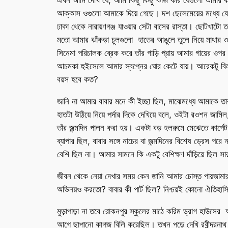
এখন আমি দেখি যে, আমি কিছু কিছু কাজ করি যেগুলো আমার কর
আক্কাস ওগুলো আমাকে দিয়ে গেছে। দশ ছেলেমেয়ের মধ্যে যে
ঢাকা থেকে নারায়ণগঞ্জ যাওয়ার সেটা বাসের রাস্তা। ছোটখাটো ত
মতো আমার ঝাঁকড়া চুলগুলো ‌ হাতের আঙুলে তুলে নিয়ে মাথার ও
সিনেমা পরিচালক ব্রেক করে তাঁর গাড়ি প্রায় আমার গায়ের ও
আচমকা হুইসেলে আমার স্বপ্নের ঘোর কেটে যায়। আরেকটু বিলম
বয়স হবে কত?
জানি না আমার বাবার মনে কী ইচ্ছা ছিল, মাঝেমধ্যে আমাকে তা
হাতটা উঠিয়ে নিয়ে পর্দার দিকে দেখিয়ে বলে, ওইটা রওশন 
তাঁর জন্মদিন পালন করা হয়। একটা বড় হলরুমে মেঝেতে কার্পে
ব্যাপার ছিল, বাবার সঙ্গে নাচের বা জন্মদিনের বিশেষ ড্রেস 
বেশি ছিল না। আমার সামনে কি একটু বেশিক্ষণ দাঁড়িয়ে ছিল সার
জীবন থেকে নেয়া দেখার সময় কেন জানি আমার চোস্ত পায়জামার 
অভিনয়ও করতো? বাবার কী পার্ট ছিল? নিশ্চয়ই কোনো ঐতিহা
মুড়াপাড়া না তবে রোকনপুর স্কুলের মাঠে করিম ড্রাগ হাউস
আগে ছাপানো কাগজ বিলি করেছিল। তখন পড়ে দেখি রবীন্দ্রনাথ