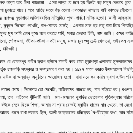
নেক লম্বা আর চিপা পায়জামা। এতো লম্বা যে মনে হয় তিনটা বড় মানুষ ভেতরে ঢুকে
পা ঢুকাতে পারে। পরে হাতির মতো শুঁড় তোলা একজোড়া নাগরাও পাই কাপড়ে পেঁচ
্জ রূপগঞ্জ মুড়াপাড়া জমিদারবাড়ির নাটমন্দিরে পূজা-পার্বণে নাটক হতো। আলী আক্
কুলে সিনেমা দেখেছি, বাপ-মায়ের সঙ্গেই। একবার মনে হয় লতু চাচা নিয়ে গিয়ে
সুন্দর মুখ আমি চোখ বুজে মনে করতে পারি, সবার চেহারা চিনি, নাম জানি। ওদের কাউ
কালো, গোঁফঅলা, শুঁটকা-পটকা একটা মানুষ, মাথার চুল শুধু ঢেউ খেলানো, ওইরকম এ
, শুনিওনি।
যে রোকনপুর করিম ড্রাগ হাউসে চাকরি করে তারা মুড়াপাড়া এলাকার মুসলমানদের মধ্য
্তৃক রাজবাড়ি সংস্কার ও সম্প্রসারণ করা হয়। ১৯৪৭ সালে ভারত উপমহাদেশ বিভক্তিত
্দিরে নাটক বা অন্যান্য অনুষ্ঠানের আয়োজন হতো। বাবা মনে হয় করিম ড্রাগ হাউস প
 নাচের মেয়ে। সিনেমায় তো দেখেছি, নায়িকাদের নাচতে হয়, গান গাইতে হয়। 
ামা, তার নাটকের খুঁটিনাটি জানি। জল-জঙ্গলের ঝুপড়ির ভেতরকার পুতিগন্ধময় পরি
বউকে মেরে ঝিকে শিক্ষা, আমার মা প্রায় রোজই স্বামীর হাতের মার খেতো, তা দেখে 
 তাও আমার জেনে রাখা দরকার ছিল, আলী আক্কাসের চরিত্রের বৈপরীত্যের কথা, তার নাট