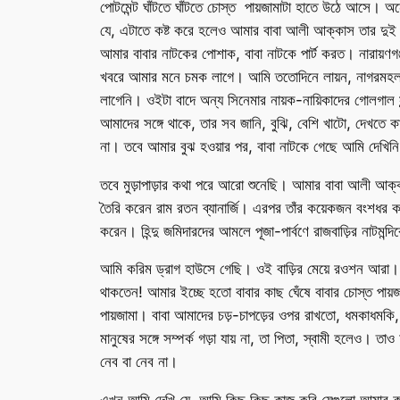
পোটমেন্ট ঘাঁটতে ঘাঁটতে চোস্ত পায়জামাটা হাতে উঠে আসে। অ
যে, এটাতে কষ্ট করে হলেও আমার বাবা আলী আক্কাস তার দুই 
আমার বাবার নাটকের পোশাক, বাবা নাটকে পার্ট করত। নারায়ণগঞ
খবরে আমার মনে চমক লাগে। আমি ততোদিনে লায়ন, নাগরমহল, মু
লাগেনি। ওইটা বাদে অন্য সিনেমার নায়ক-নায়িকাদের গোলগাল 
আমাদের সঙ্গে থাকে, তার সব জানি, বুঝি, বেশি খাটো, দেখতে 
না। তবে আমার বুঝ হওয়ার পর, বাবা নাটকে গেছে আমি দেখিনি
তবে মুড়াপাড়ার কথা পরে আরো শুনেছি। আমার বাবা আলী আক্কাস 
তৈরি করেন রাম রতন ব্যানার্জি। এরপর তাঁর কয়েকজন বংশধর কর
করেন। হিন্দু জমিদারদের আমলে পূজা-পার্বণে রাজবাড়ির নাটমন
আমি করিম ড্রাগ হাউসে গেছি। ওই বাড়ির মেয়ে রওশন আরা।
থাকতেন! আমার ইচ্ছে হতো বাবার কাছ ঘেঁষে বাবার চোস্ত পায়জ
পায়জামা। বাবা আমাদের চড়-চাপড়ের ওপর রাখতো, ধমকাধমকি, 
মানুষের সঙ্গে সম্পর্ক গড়া যায় না, তা পিতা, স্বামী হলেও।
নেব বা নেব না।