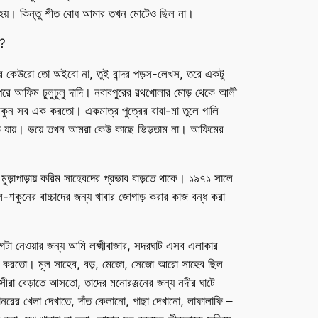
ে হয়। কিন্তু শীত বোধ আমার তখন মোটেও ছিল না।
ো?
র কেউরো তো অইবো না, তুই বান্দর পড়স-লেখস, তরে একটু
পরে আফিম ঢুলুঢুলু দাদি। নবাবপুরের রথখোলার মোড় থেকে আলী
ন সব এক করতো। একমাত্র পুত্রের বাবা-মা তুলে গালি
উড়ে যায়। ভয়ে তখন আমরা কেউ কাছে ভিড়তাম না। আফিমের
ড়াপাড়ায় করিম সাহেবদের প্রভাব বাড়তে থাকে। ১৯৭১ সালে
শকুনের বাচ্চাদের জন্য খাবার জোগাড় করার কাজ বন্ধ করা
টা নেওয়ার জন্য আমি লক্ষ্মীবাজার, সদরঘাট এসব এলাকার
ছন্দ করতো। মূল সাহেব, বড়, মেজো, সেজো আরো সাহেব ছিল
রবাসীরা বেড়াতে আসতো, তাদের মনোরঞ্জনের জন্য নদীর ঘাটে
ের খেলা দেখাতে, দাঁত কেলানো, পাছা দেখানো, লাফালাফি –