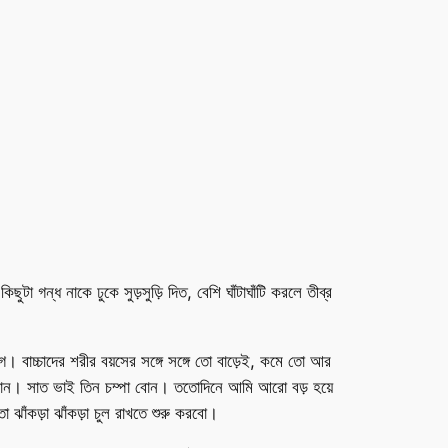
া গন্ধ নাকে ঢুকে সুড়সুড়ি দিত, বেশি ঘাঁটাঘাঁটি করলে তীব্র
ে। বাচ্চাদের শরীর বয়সের সঙ্গে সঙ্গে তো বাড়েই, কমে তো আর
োন। সাত ভাই তিন চম্পা বোন। ততোদিনে আমি আরো বড় হয়ে
ো ঝাঁকড়া ঝাঁকড়া চুল রাখতে শুরু করবো।