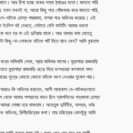
 যাবে। আর চিপা হচ্ছে বকের লম্বা ঠ্যাঙের মতো। জানতে পারি
ানো। তখন তখনই না, আরো কিছু পরে খোঁজখবর করে জানতে পারি,
কাস সে-নাটকে চোস্ত পায়জামা, নাগরা পরে অভিনয় করেছে। এই
ছিল ইংলিশ বই দেখতে, সেটাতে বেশি ফাইটিং আমার ভালো
কে মনে হয় না এই দুনিয়ায় থাকে। আর আমার বাবা যেহেতু
কটা কিছু-না-লোককে নাটকে পার্ট দিতে যাবে কেন? আমি বুঝতাম
ে নামিদামি লোক, প্রায় জমিদার মাপের। মুড়াপাড়া রাজবাড়ি
ে মুড়াপাড়া রাজবাড়ি ছেড়ে দিয়ে বংশধরেরা কলকাতা গমন
রিবারের সূত্রে কোনো কোনো নাটকে অংশ নেওয়ার সুযোগ পায়।
রওশন আরাও কি অভিনয় করতেন, আলী আক্কাস যে-নাটকগুলোতে
বেশ থেকে আমার পলায়নের বাহন ছিল ন্যাপলিনের গন্ধমাখা চোস্ত
আমরা সোজা হয়ে থাকতাম। অহেতুক দুর্বিনীত, অসভ্য, বর্বর
কে অভিনয়, শিল্পীচরিত্রের কথা। তার চরিত্রের কোনটুকু আমি