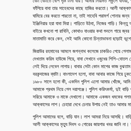
যেটা যেটাতে বেশি দৃষ্টি টানা যায়। আমার নিয়মিত স্কুলে যাও
ফাঁপিয়ে বাবা তার সাহেবদের কাছে হাজির করতো। আলী আক্কা
ঘামিয়ে বের করতে পারতো না, তাই সাহেবি পরামর্শ শোনার জন্
ইঞ্জিনিয়ার হয়া যাবা মিয়া। গাড়িতে উঠবা, নিজের গাড়ি। 
বাইরে কখনো পা রাখিনি, কোথাও যাওয়ার কথা শুনলে গায়ে জ্বর আস
মাতামাতি করে কেন, সেই আমি কোনো চিন্তাভাবনা ছাড়াই ভূগ
জিয়াউর রহমানের আমলে জগন্নাথ কলেজে চাকরিও পেয়ে গেলাম
দেখতাম করিম হাউজে গিয়ে, বাবা সেখানে ওষুধের শিশি-বোতল লে
লেই দিয়ে লেবেল লাগায়। বাবার সেটা কোন মাপের কাজ বুঝতা
বরকন্দাজের ব্যাটা। বাংলাদেশ হলো, বাবা আবার কাজে গিয়ে
১৯৮০ সালে হলো কী, একদিন পুলিশ এলো আমার খোঁজে, আমি ত
আমাকে প্রথম নিয়ে গেল দয়াগঞ্জে। পুলিশ করিৎকর্মা, দুই বা
সরিয়ে আমাকে ও মাকে দেখালো। আমাকে একজন ধমকের গলায় জি
আক্কাসের লাশ। চেহারা দেখে চেনার উপায় নেই তাও আমার মা 
পুলিশ আমাদের বলে, বাড়ি যান। লাশ আমরা নিয়ে আসছি। বাড
আলী আক্কাসের মৃত্যু দিবস ও গোরের জায়গার খবর জানি না। 