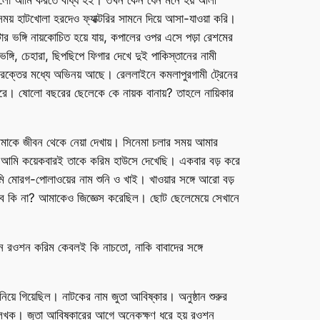
সেগুলো আমি করতে বাধ্য হই। তখন কেন যেন মনে হয় আলী
় হাটখোলা হরদেও ফ্যাক্টরির সামনে দিয়ে আসা-যাওয়া করি।
টার ভঙ্গি নায়কোচিত হয়ে যায়, কপালের ওপর এসে পড়া রেশমের
্গি, চেহারা, ছিপছিপে ফিগার দেখে দুই পাকিস্তানের নামী
মার রক্তের মধ্যে অভিনয় আছে। রেললাইনে কমলাপুরগামী ট্রেনের
রে। ষোলো বছরের ছেলেকে কে নায়ক বানায়? তাহলে নায়িকার
আমাকে জীবন থেকে নেয়া দেখায়। সিনেমা চলার সময় আমার
রি। আমি কয়েকবারই তাকে করিম হাউসে দেখেছি। একবার বড় করে
আমি মোরগ-পোলাওয়ের নাম শুনি ও খাই। খাওয়ার সঙ্গে আরো বড়
ু নেব কি না? আমাকেও জিজ্ঞেস করেছিল। ছোট ছেলেমেয়ে সেখানে
ঠানে রওশন করিম কেবলই কি নাচতো, নাকি বাবাদের সঙ্গে
ে গিয়েছিল। নাটকের নাম জুতা আবিষ্কার। অনুষ্ঠান শুরুর
র লেখক। জুতা আবিষ্কারের আগে অনেকক্ষণ ধরে হয় রওশন