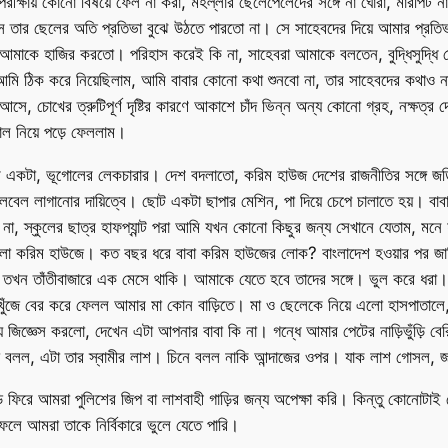
য়া, পরীক্ষায় কোনো বিষয়ে ফেল না করা, মহল্লার ছেলেপেলেদের সঙ্গে না ঘোরা, মারপি
স তার ছেলের অতি প্রতিভা বুঝে উঠতে পারতো না। সে সাহেবদের দিয়ে আমার প্রতি
য আমাকে হাজির করতো। পরিহাস করেই কি না, সাহেবরা আমাকে বলতেন, বুদ্ধিসুদ্ধি ত
কিন্তু আমি ঠিক করে নিয়েছিলাম, আমি বাবার কোনো কথা শুনবো না, তার সাহেবদের কথ
ে, চোখের ত্রুটিপূর্ণ দৃষ্টির কারণে আকাশে চাঁদ ভিন্ন অন্য কোনো গ্রহ, নক্ষত্র দেখ
োল নিয়ে পড়ে ফেললাম।
 একটা, ভূগোলের লেকচারার। দেশ বদলাতো, করিম হাউজ দেশের রাজনীতির সঙ্গে জড়
বেল লাগানোর দায়িত্বে। ছোট একটা ছাপার মেশিন, পা দিয়ে চেপে চালাতে হয়। বাবা 
ম না, স্কুলের ছাত্র হাফপ্যান্ট পরা আমি যখন কোনো কিছুর জন্য সেখানে যেতাম, 
 ঢুকলো করিম হাউজে। কত বছর ধরে বাবা করিম হাউজের লোক? বাংলাদেশ হওয়ার পর জ
খন তাঁতীবাজারে এক মেসে থাকি। আমাকে যেতে হবে তাদের সঙ্গে। ভুল করে ধরা।
ড়ি খুঁজে বের করে ফেলল আমার মা কোন বাড়িতে। মা ও ছেলেকে নিয়ে এলো হাসপাতাল
জ্ঞেস করলো, দেখেন এটা আপনার বাবা কি না। গন্ধে আমার পেটের নাড়িভুঁড়ি বের
বলল, এটা তার স্বামীর লাশ। চিনে বলল নাকি আন্দাজের ওপর। যাক লাশ গোসল, জানা
়ি ফিরে আমরা পুলিশের জিপ বা লাশবাহী গাড়ির জন্য অপেক্ষা করি। কিন্তু কোন
ফলে আমরা তাকে নির্বিকারে ভুলে যেতে পারি।