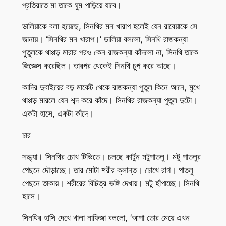
প্রতিরাতে মা তাকে ঘুম পাড়িয়ে যাবে।
ডালিয়াকে বলা হয়েছে, সিনথির মন খারাপ হলেই যেন রাবেয়াকে সে
জানায়। ‘সিনথির মন খারাপ।’ ডালিয়া বললো, সিনথি রাজকন্যা
পুতুলকে থাপ্পড় মারার পরও কেন রাজকন্যা কাঁদলো না, সিনথি তাকে
জিজ্ঞেস করেছিল। তারপর থেকেই সিনথি চুপ করে আছে।
কাদির দুবাইয়ের বড় মার্কেট থেকে রাজকন্যা পুতুল কিনে আনে, মুখে
থাপ্পড় মারলে যেন শব্দ করে কাঁদে। সিনথির রাজকন্যা পুতুল দুটো।
একটা হাসে, একটা কাঁদে।
চার
সন্ধ্যা। সিনথির চোখ টিভিতে। চলছে কার্টুন মটুপাতলু। মটু পাতলুর
পেছনে দৌড়াচ্ছে। তার মোটা শরীর ক্লান্ত। চোখে রাগ। পাতলু
পেছনে তাকায়। শরীরের বিচিত্র ভঙ্গি দেখায়। মটু হাঁপাচ্ছে। সিনথি
হাসে।
সিনথির হাসি দেখে খালা নাফিজা বললো, ‘আপা তোর মেয়ে এখন