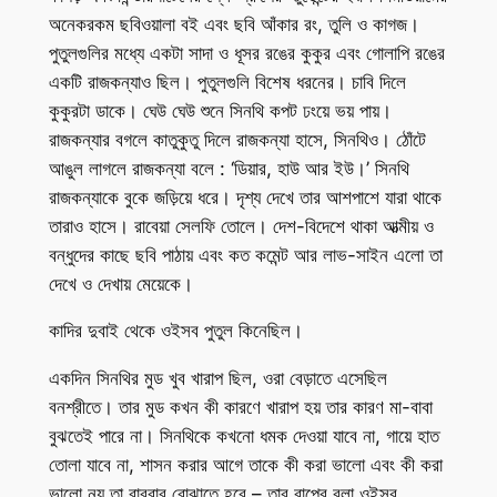
অনেকরকম ছবিওয়ালা বই এবং ছবি আঁকার রং, তুলি ও কাগজ।
পুতুলগুলির মধ্যে একটা সাদা ও ধূসর রঙের কুকুর এবং গোলাপি রঙের
একটি রাজকন্যাও ছিল। পুতুলগুলি বিশেষ ধরনের। চাবি দিলে
কুকুরটা ডাকে। ঘেউ ঘেউ শুনে সিনথি কপট ঢংয়ে ভয় পায়।
রাজকন্যার বগলে কাতুকুতু দিলে রাজকন্যা হাসে, সিনথিও। ঠোঁটে
আঙুল লাগলে রাজকন্যা বলে : ‘ডিয়ার, হাউ আর ইউ।’ সিনথি
রাজকন্যাকে বুকে জড়িয়ে ধরে। দৃশ্য দেখে তার আশপাশে যারা থাকে
তারাও হাসে। রাবেয়া সেলফি তোলে। দেশ-বিদেশে থাকা আত্মীয় ও
বন্ধুদের কাছে ছবি পাঠায় এবং কত কমেন্ট আর লাভ-সাইন এলো তা
দেখে ও দেখায় মেয়েকে।
কাদির দুবাই থেকে ওইসব পুতুল কিনেছিল।
একদিন সিনথির মুড খুব খারাপ ছিল, ওরা বেড়াতে এসেছিল
বনশ্রীতে। তার মুড কখন কী কারণে খারাপ হয় তার কারণ মা-বাবা
বুঝতেই পারে না। সিনথিকে কখনো ধমক দেওয়া যাবে না, গায়ে হাত
তোলা যাবে না, শাসন করার আগে তাকে কী করা ভালো এবং কী করা
ভালো নয় তা বারবার বোঝাতে হবে – তার বাপের বলা ওইসব