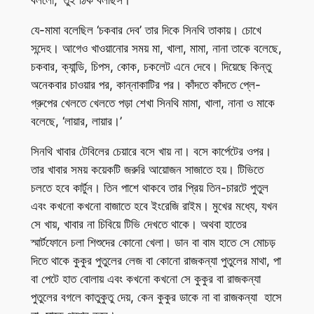
বললো, ‘তুই ঠিক বলছিস।’
যে-মামা বলেছিল ‘চকবার দেব’ তার দিকে সিনথি তাকায়। চোখে
সন্দেহ। আগেও খাওয়ানোর সময় মা, খালা, মামা, নানা তাকে বলেছে,
চকবার, ক্যান্ডি, চিপস, কোক, চকলেট এনে দেবে। দিয়েছে কিন্তু
অনেকবার চাওয়ার পর, কান্নাকাটির পর। কাঁদতে কাঁদতে প্লে-
গ্রুপের খেলতে খেলতে পড়া শেখা সিনথি মামা, খালা, নানা ও মাকে
বলেছে, ‘লায়ার, লায়ার।’
সিনথি খাবার টেবিলের চেয়ারে বসে খায় না। বসে কার্পেটের ওপর।
তার খাবার সময় কয়েকটি জরুরি আয়োজন সাজাতে হয়। টিভিতে
চলতে হবে কার্টুন। তিন পাশে থাকবে তার প্রিয় তিন-চারটে পুতুল
এবং কখনো কখনো বাজাতে হবে ইংরেজি রাইম। মুখের মধ্যে, যখন
সে খায়, খাবার না চিবিয়ে টিভি দেখতে থাকে। অথবা হাতের
স্মার্টফোনে চলা শিশুদের কোনো খেলা। ডান বা বাম হাতে সে মোচড়
দিতে থাকে কুকুর পুতুলের লেজ বা কোনো রাজকন্যা পুতুলের মাথা, পা
বা পেটে হাত বোলায় এবং কখনো কখনো সে কুকুর বা রাজকন্যা
পুতুলের বগলে কাতুকুতু দেয়, কেন কুকুর ডাকে না বা রাজকন্যা হাসে