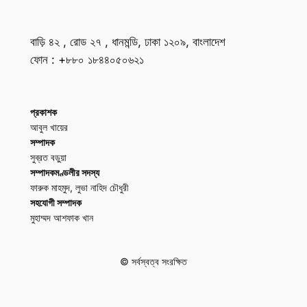
বাড়ি ৪২ , রোড ২৭ , ধানমন্ডি, ঢাকা ১২০৯, বাংলাদেশ
ফোন : +৮৮০ ১৮৪৪০৫০৬২১
প্রকাশক
আবুল খায়ের
সম্পাদক
সুব্রত বড়ুয়া
সম্পাদকমণ্ডলীর সদস্য
ফারুক মাহমুদ, লুভা নাহিদ চৌধুরী
সহযোগী সম্পাদক
মুহাম্মদ আশফাক খান
© সর্বস্বত্ব সংরক্ষিত