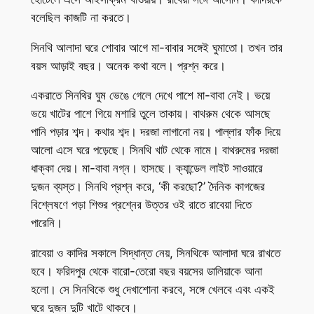
বলেছিল কাজটি না করতে।
সিনথি আলাদা ঘরে শোবার আগে মা-বাবার সঙ্গেই ঘুমাতো। তখন তার
বয়স আড়াই বছর। অনেক কথা বলে। প্রশ্ন করে।
একরাতে সিনথির ঘুম ভেঙে গেলে দেখে পাশে মা-বাবা নেই। ভয়ে
ভয়ে খাটের পাশে গিয়ে মশারি তুলে তাকায়। বাথরুম থেকে আসছে
পানি পড়ার শব্দ। কথার শব্দ। দরজা লাগানো নয়। পাল্লার ফাঁক দিয়ে
আলো এসে ঘরে পড়েছে। সিনথি খাট থেকে নামে। বাথরুমের দরজা
ধাক্কা দেয়। মা-বাবা নগ্ন। হাসছে। ক্যান্ডেল লাইট সাওয়ারে
দুজন ব্যস্ত। সিনথি প্রশ্ন করে, ‘কী করছো?’ দৈনিক কাগজের
বিশ্লেষণে পড়া শিশুর প্রশ্নের উত্তর ওই রাতে রাবেয়া দিতে
পারেনি।
রাবেয়া ও কাদির সকালে সিদ্ধান্ত নেয়, সিনথিকে আলাদা ঘরে রাখতে
হবে। ফরিদপুর থেকে বারো-তেরো বছর বয়সের ডালিয়াকে আনা
হলো। সে সিনথিকে শুধু দেখাশোনা করবে, সঙ্গে খেলবে এবং একই
ঘরে দুজন দুটি খাটে থাকবে।