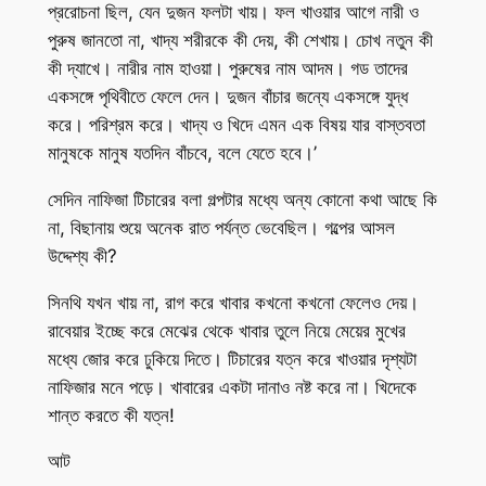
প্ররোচনা ছিল, যেন দুজন ফলটা খায়। ফল খাওয়ার আগে নারী ও
পুরুষ জানতো না, খাদ্য শরীরকে কী দেয়, কী শেখায়। চোখ নতুন কী
কী দ্যাখে। নারীর নাম হাওয়া। পুরুষের নাম আদম। গড তাদের
একসঙ্গে পৃথিবীতে ফেলে দেন। দুজন বাঁচার জন্যে একসঙ্গে যুদ্ধ
করে। পরিশ্রম করে। খাদ্য ও খিদে এমন এক বিষয় যার বাস্তবতা
মানুষকে মানুষ যতদিন বাঁচবে, বলে যেতে হবে।’
সেদিন নাফিজা টিচারের বলা গল্পটার মধ্যে অন্য কোনো কথা আছে কি
না, বিছানায় শুয়ে অনেক রাত পর্যন্ত ভেবেছিল। গল্পের আসল
উদ্দেশ্য কী?
সিনথি যখন খায় না, রাগ করে খাবার কখনো কখনো ফেলেও দেয়।
রাবেয়ার ইচ্ছে করে মেঝের থেকে খাবার তুলে নিয়ে মেয়ের মুখের
মধ্যে জোর করে ঢুকিয়ে দিতে। টিচারের যত্ন করে খাওয়ার দৃশ্যটা
নাফিজার মনে পড়ে। খাবারের একটা দানাও নষ্ট করে না। খিদেকে
শান্ত করতে কী যত্ন!
আট