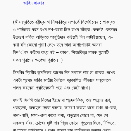
জাহিদ হায়দার
(জীবনস্মৃতিতে রবীন্দ্রনাথ শিশুচরিত্র সম্পর্কে লিখেছিলেন : শারদ্বত
ও শার্ঙ্গরবের বয়স যখন দশ-বারো ছিল তখন তাঁহারা কেবলই বেদমন্ত্র
উচ্চারণ করিয়া অগ্নিতে আহূতিদান করিয়াই দিন কাটাইয়াছেন, এ-
কথা যদি কোনো পুরাণ লেখে তবে তাহা আগাগোড়াই আমরা
বিশ^াস করিতে বাধ্য নই – কারণ, শিশুচরিত্র নামক পুরাণটি
সকল পুরাণের অপেক্ষা পুরাতন।)
সিনথির দ্বিতীয় জন্মদিনের আগের দিন সকালে তার মা রাবেয়া দেশের
একটা প্রথম সারির জাতীয় দৈনিকে প্রকাশিত ‘কীভাবে সন্তানকে
পালন করবেন’ প্রতিবেদনটি পড়ে এবং কেটে রাখে।
যখনই সিনথি তার নিজের ইচ্ছে বা পছন্দমাফিক, তার পছন্দের রূপ,
গ্রাহ্যতা, অবহেলা দ্রুত বদলায়, আচরণ করতে থাকে তখন মা-বাবা,
নানা-নানি, মামা-খালা কারো কথা, অনুরোধ শোনে না, যেন সে
একজন বধির, চোখের দৃষ্টি তার প্রিয় কোনো পুতুলের দিকে, টিভিতে,
বা হাতের স্মার্টফোনে। তখন রাবেয়া তার ব্যক্তিগত ড্রয়ার থেকে