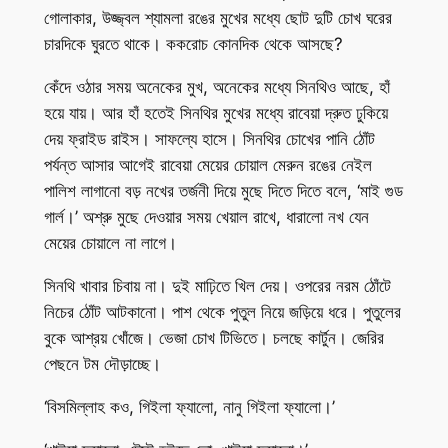
গোলাকার, উজ্জ্বল শ্যামলা রঙের মুখের মধ্যে ছোট দুটি চোখ ঘরের
চারদিকে ঘুরতে থাকে। ককরোচ কোনদিক থেকে আসছে?
কেঁদে ওঠার সময় অনেকের মুখ, অনেকের মধ্যে সিনথিও আছে, হাঁ
হয়ে যায়। আর হাঁ হতেই সিনথির মুখের মধ্যে রাবেয়া দ্রুত ঢুকিয়ে
দেয় ফ্রাইড রাইস। সাফল্যে হাসে। সিনথির চোখের পানি ঠোঁট
পর্যন্ত আসার আগেই রাবেয়া মেয়ের চোয়াল মেরুন রঙের নেইল
পালিশ লাগানো বড় নখের তর্জনী দিয়ে মুছে দিতে দিতে বলে, ‘মাই গুড
গার্ল।’ অশ্রু মুছে দেওয়ার সময় খেয়াল রাখে, ধারালো নখ যেন
মেয়ের চোয়ালে না লাগে।
সিনথি খাবার চিবায় না। দুই মাঢ়িতে খিল দেয়। ওপরের নরম ঠোঁটে
নিচের ঠোঁট আটকানো। পাশ থেকে পুতুল নিয়ে জড়িয়ে ধরে। পুতুলের
বুকে আশ্রয় খোঁজে। ভেজা চোখ টিভিতে। চলছে কার্টুন। জেরির
পেছনে টম দৌড়াচ্ছে।
‘বিসমিল্লাহ কও, গিইলা ফ্যালো, নানু গিইলা ফ্যালো।’