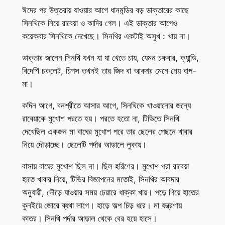
ঈদের পর উত্তরায় যাওয়ার আগে ধানমন্ডির বড় ডাক্তারের কাছে
সিনথিকে নিয়ে রাবেয়া ও কাদির গেল। এই ডাক্তার আগেও
কয়েকবার সিনথিকে দেখেছে। সিনথির একটাই অসুখ : খায় না।
ডাক্তার জানেন সিনথি যখন যা যা খেতে চায়, যেমন চকবার, ক্যান্ডি,
বিদেশি চকলেট, চিপস তখনই তার জিদ বা আবদার মেনে নেয় বাপ-
মা।
কদিন আগে, বনশ্রীতে আসার আগে, সিনথিকে খাওয়ানোর জন্যে
রাবেয়াকে মুখোশ পরতে হয়। পরতে হতো না, টিভিতে সিনথি
দেখেছিল একজন মা বাঘের মুখোশ পরে তার ছেলের পেছনে খাবার
নিয়ে দৌড়াচ্ছে। ছেলেটি পর্দার আড়ালে লুকায়।
বাসায় বাঘের মুখোশ ছিল না। ছিল হরিণের। মুখোশ পরা রাবেয়া
হাতে খাবার নিয়ে, টিভির বিজ্ঞাপনের মতোই, সিনথির আবদার
অনুযায়ী, দৌড়ে যাওয়ার সময় চেয়ারে ধাক্কা খায়। পড়ে গিয়ে হাতের
কুনইয়ে জোরে ব্যথা লাগে। হাড়ে অল্প চিড় ধরে। মা যন্ত্রণায়
কাতর। সিনথি পর্দার আড়াল থেকে বের হয়ে হাসে।