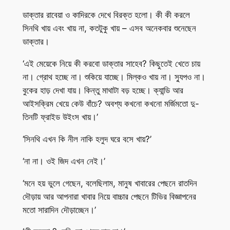
ডাক্তার রাবেয়া ও কাদিরকে দেখে বিরক্ত হলো। কী কী করলে
সিনথি খায় এবং খায় না, কতটুকু খায় – এসব অনেকবার শুনেছেন
ডাক্তার।
‘এই মেয়েকে নিয়ে কী করবো ডাক্তার সাহেব? কিছুতেই খেতে চায়
না। গ্রোথ হচ্ছে না। শুকিয়ে যাচ্ছে। মিল্কও খায় না। স্যুপও না।
বুকের হাড় দেখা যায়। কিন্তু মাথাটা বড় হচ্ছে। ক্যান্ডি আর
আইসক্রিম খেয়ে কেউ বাঁচে? অবশ্য কখনো কখনো মর্জিমতো দু-
তিনটি ফ্রাইড উইংস খায়।’
‘সিনথি এখন কি নীল নাকি হলুদ ঘরে বসে খায়?’
‘না না। ওই জিদ এখন নেই।’
‘মনে হয় ভুলে গেছেন, বলেছিলাম, মানুষ খাবারের পেছনে রাতদিন
দৌড়ায় আর আপনারা খাবার নিয়ে বাচ্চার পেছনে টিভির বিজ্ঞাপনের
মতো সারাদিন দৌড়াচ্ছেন।’