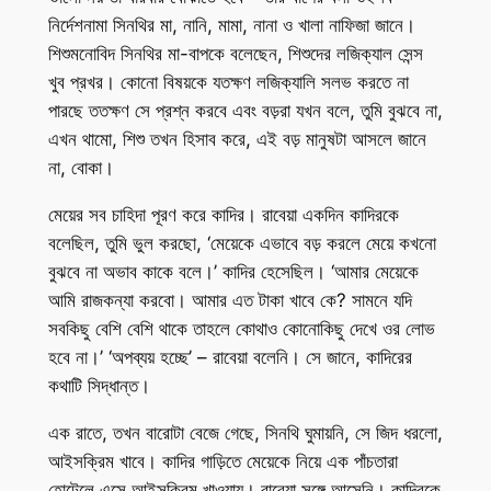
নির্দেশনামা সিনথির মা, নানি, মামা, নানা ও খালা নাফিজা জানে।
শিশুমনোবিদ সিনথির মা-বাপকে বলেছেন, শিশুদের লজিক্যাল সেন্স
খুব প্রখর। কোনো বিষয়কে যতক্ষণ লজিক্যালি সলভ করতে না
পারছে ততক্ষণ সে প্রশ্ন করবে এবং বড়রা যখন বলে, তুমি বুঝবে না,
এখন থামো, শিশু তখন হিসাব করে, এই বড় মানুষটা আসলে জানে
না, বোকা।
মেয়ের সব চাহিদা পূরণ করে কাদির। রাবেয়া একদিন কাদিরকে
বলেছিল, তুমি ভুল করছো, ‘মেয়েকে এভাবে বড় করলে মেয়ে কখনো
বুঝবে না অভাব কাকে বলে।’ কাদির হেসেছিল। ‘আমার মেয়েকে
আমি রাজকন্যা করবো। আমার এত টাকা খাবে কে? সামনে যদি
সবকিছু বেশি বেশি থাকে তাহলে কোথাও কোনোকিছু দেখে ওর লোভ
হবে না।’ ‘অপব্যয় হচ্ছে’ – রাবেয়া বলেনি। সে জানে, কাদিরের
কথাটি সিদ্ধান্ত।
এক রাতে, তখন বারোটা বেজে গেছে, সিনথি ঘুমায়নি, সে জিদ ধরলো,
আইসক্রিম খাবে। কাদির গাড়িতে মেয়েকে নিয়ে এক পাঁচতারা
হোটেলে এসে আইসক্রিম খাওয়ায়। রাবেয়া সঙ্গে আসেনি। কাদিরকে