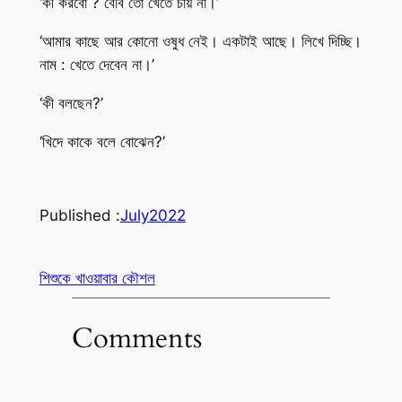
‘কী করবো ? বেবি তো খেতে চায় না।’
‘আমার কাছে আর কোনো ওষুধ নেই। একটাই আছে। লিখে দিচ্ছি।
নাম : খেতে দেবেন না।’
‘কী বলছেন?’
‘খিদে কাকে বলে বোঝেন?’
Published :
July
2022
শিশুকে খাওয়াবার কৌশল
Comments