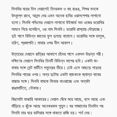
সিনথির ঘরের তিন দেয়ালেই তিনরকম ও বহু রঙের, শিশুর মনকে
উৎফুল্ল রাখে, আনন্দ দেয় এমন অনেক ছবির ওয়ালপেপার লাগানো
হলো। সিনথি পশ্চিমের দেয়ালে লাগানো উইজার্ড অব ওজের ডরোথির
সামনে গিয়ে বলেছিল, ওর নাম সিনথি। ডরোথি রাস্তায় দৌড়াচ্ছে।
দুই পাশে বিভিন্ন জাতের ফুল দুলছে বাতাসে। ডরোথির সঙ্গে ভালুক,
হরিণ, প্রজাপতি। মাথার ওপর নীল আকাশ।
উত্তরের দেয়ালে রাত্রির আকাশে চাঁদের পাশে একদল উড়ন্ত পরী।
দক্ষিণের দেয়ালে সিনথির তিনটি বিভিন্ন মাপের ছবি। একটা মা-
বাবার সঙ্গে সেন্ট মার্টিনে সমুদ্রের তীরে। ঢেউ এসে আছড়ে পড়েছে
সিনথির পায়ের ওপর। অন্য দুটোর একটা ব্যাংককে জ্যান্ত বাঘের
বাচ্চার সঙ্গে। সিনথি বাঘকে ফিডার খাওয়াচ্ছে এবং অন্যটা
রাঙামাটিতে, নৌকায়।
বিছানাটা মাঝারি আকারের। দেয়াল ঘেঁষে শুয়ে আছে, বসে আছে এবং
দাঁড়িয়ে ও ঝুঁকে আছে অনেকরকম পুতুল। ঘর সাজানোর তিনদিন পর
সিনথি তার ঘরে ডালিয়ার সঙ্গে থাকতে রাজি হয়। শর্ত দেয় :