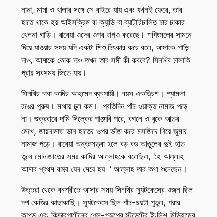
নানা, মামা ও খালার সঙ্গে সে বাইরে যায় এবং যখনই ফেরে, তার
হাতে থাকে হয় আইসক্রিম বা ক্যান্ডি বা ব্যাটারিচালিত চার চাকার
খেলনা গাড়ি। রাবেয়া ওদের ওপর রাগও করেছে। শপিংমলের সামনে
দিয়ে যাওয়ার সময় যদি একটা শিশু চিৎকার করে বলে, আমাকে গাড়ি
দাও, আমাকে কোক দাও তখন তার সঙ্গী কী করবে? সিনথির চালাকি
প্রায় সবসময় জিতে যায়।
সিনথির বাবা কাদির আহমেদ ব্যবসায়ী। বয়স একত্রিশ। শ্যামলা
রঙের পুরুষ। মাথায় চুল কম। প্রতিদিন পাঁচ ওয়াক্ত নামাজ পড়ে
না। শুক্রবারে দামি সিল্কের পাঞ্জাবি পরে, বগলে ও বুকে আতর
মেখে, জায়নামাজ ডান হাতের ওপর ভাঁজ করে মসজিদে গিয়ে জুমার
নামাজ পড়ে। রাবেয়া অন্তঃসত্ত্বা হলে বড় বড় আঙুলের দুই হাত
তুলে মোনাজাতের সময় কাদির আল্লাহকে বলেছিল, ‘হে আল্লাহ
আমার প্রথম বাচ্চা যেন মেয়ে হয়।’ আল্লাহ তার কথা শুনেছেন।
উত্তরা থেকে বনশ্রীতে আসার সময় সিনথির স্যুটকেসের ওজন ছিল
দশ কেজির কাছাকাছি। স্যুটকেসে ছিল পাঁচ-ছয়টা পুতুল, পরার
কাপড় এবং কিন্ডারগার্টেনের প্লে-গ্রুপের স্টুডেন্টের ইংলিশ মিডিয়ামের