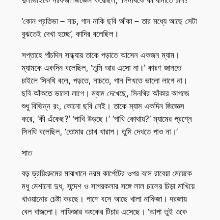
দুলাভাইকে নাফিজা জিজ্ঞেস করেছিল, ‘সিনথিকে কী বানাতে চান?’
‘কোন প্রতিভা – নাচ, গান নাকি ছবি আঁকা – তার মধ্যে আছে সেটা
বুঝতেই দেখা হচ্ছে’, কাদির বলেছিল।
সপ্তাহে পাঁচদিন সন্ধ্যায় তাকে পড়াতে আসেন একজন ম্যাম।
ম্যামকে একদিন বলেছিল, ‘তুমি আর এসো না।’ কারণ জানতে
চাইলে সিনথি বলে, পড়তে, নাচতে, গান শিখতে ভালো লাগে না।
ছবি আঁকতে ভালো লাগে। ম্যাম দেখেছে, সিনথির আঁকার কাগজে
শুধু বিভিন্ন রং, কোনো ছবি নেই। তাকে ম্যাম একদিন জিজ্ঞেস
করে, ‘কী এঁকেছ?’ ‘পাখি উড়ছে।’ ‘পাখি কোথায়?’ ম্যামের প্রশ্নে
সিনথি বলেছিল, ‘তোমার চোখ খারাপ। তুমি দেখতে পাও না।’
সাত
বড় ড্রয়িংরুমের মাঝখানে নরম কার্পেটের ওপর বসে রাবেয়া মেয়েকে
মধু মেশানো দুধ, সন্দেশ ও সাগরকলার সঙ্গে লাল চালের চিড়া মাখিয়ে
খাওয়ানোর চেষ্টা করছে। পাশে বসে আছে খালা নাফিজা। দরজায়
বেল বাজলো। নাফিজার অংকের টিচার এসেছে। ‘আপা তুই ওকে