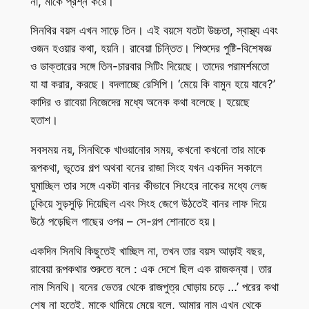
না, মাকে প্রশ্ন করে।
সিনথির বয়স এখন সাড়ে তিন। এই বয়সে যতটা উচ্চতা, স্বাস্থ্য এবং
ওজন হওয়ার কথা, হয়নি। রাবেয়া চিন্তিত। শিশুদের পুষ্টি-বিশেষজ্ঞ
ও ডাক্তারের সঙ্গে তিন-চারবার সিটিং দিয়েছে। তাদের পরামর্শমতো
যা যা করার, করছে। বদলাচ্ছে রেসিপি। ‘মেয়ে কি বামুন হয়ে যাবে?’
কাদির ও রাবেয়া নিজেদের মধ্যে অনেক কথা বলেছে। হয়েছে
হতাশ।
সবসময় নয়, সিনথিকে খাওয়ানোর সময়, কখনো কখনো তার মাকে
রূপকথা, ভূতের গল্প অথবা বনের রাজা সিংহ যখন একদিন সকালে
ঘুমাচ্ছিল তার সঙ্গে একটা বানর কীভাবে সিংহের নাকের মধ্যে লেজ
ঢুকিয়ে সুড়সুড়ি দিয়েছিল এবং সিংহ জেগে উঠতেই বানর লাফ দিয়ে
উঠে পড়েছিল গাছের ওপর – সে-গল্প শোনাতে হয়।
একদিন সিনথি কিছুতেই খাচ্ছিল না, তখন তার বয়স আড়াই বছর,
রাবেয়া রূপকথার শুরুতে বলে : এক দেশে ছিল এক রাজকন্যা। তার
নাম সিনথি। বনের ভেতর থেকে রাজপুত্র ঘোড়ায় চড়ে …’ পরের কথা
শেষ না হতেই, মাকে থামিয়ে মেয়ে বলে, আমার নাম এখন থেকে