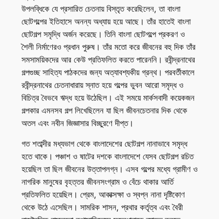
উপলব্ধিকে যে প্রসারিত চেতনায় বিস্তৃত করেছিলেন, তা বাংলা
ছোটগল্পের ইতিহাসে অনন্য অধ্যায় হয়ে আছে। তাঁর হাতেই বাংলা
ছোটগল্প সমৃদ্ধি অর্জন করেছে। তিনি বাংলা ছোটগল্পে প্রকরণ ও
শৈলী নির্মাণেরও প্রধান পুরুষ। তাঁর মতো করে জীবনের বহু দিক তাঁর
সমসাময়িকদের আর কেউ প্রতিফলিত করতে পারেননি। রবীন্দ্রনাথের
গল্পগুচ্ছ সাহিত্য পাঠকদের জন্য অত্যাবশ্যকীয় গ্রন্থ। পরবর্তীকালে
রবীন্দ্রনাথের চেতনাধারায় স্নাত হয়ে গল্পের ভুবন আরো সমৃদ্ধ ও
বিচিত্র বৈভবে ঋদ্ধ হয়ে উঠেছিল। এই সময়ে মার্কসবাদী কয়েকজন
গল্পকার এমনসব গল্প লিখেছিলেন যা ছিল জীবনচেতনার দিক থেকে
অতল এবং নবীন জিজ্ঞাসার বিচ্ছুরণে দীপ্ত।
গত শতাব্দীর মধ্যভাগ থেকে বাংলাদেশের ছোটগল্প নানাভাবে সমৃদ্ধ
হতে থাকে। পঞ্চাশ ও ষাটের দশকে বাংলাদেশে যেসব ছোটগল্প রচিত
হয়েছিল তা ছিল জীবনের উত্তাপলগ্ন। এসব গল্পের মধ্যে গ্রামীণ ও
নাগরিক মানুষের বৃহত্তর জীবনসংগ্রাম ও বেঁচে থাকার আর্তি
প্রতিফলিত হয়েছিল। প্রেম, আকাক্সক্ষা ও স্বপ্ন নানা দৃষ্টিকোণ
থেকে উঠে এসেছিল। সামরিক শাসন, প্রথার কর্তৃত্ব এবং বৈরী