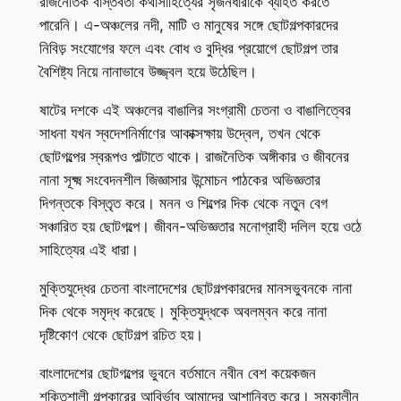
রাজনৈতিক বাস্তবতা কথাসাহিত্যের সৃজনধারাকে ব্যাহত করতে
পারেনি। এ-অঞ্চলের নদী, মাটি ও মানুষের সঙ্গে ছোটগল্পকারদের
নিবিড় সংযোগের ফলে এবং বোধ ও বুদ্ধির প্রয়োগে ছোটগল্প তার
বৈশিষ্ট্য নিয়ে নানাভাবে উজ্জ্বল হয়ে উঠেছিল।
ষাটের দশকে এই অঞ্চলের বাঙালির সংগ্রামী চেতনা ও বাঙালিত্বের
সাধনা যখন স্বদেশনির্মাণের আকাক্সক্ষায় উদ্বেল, তখন থেকে
ছোটগল্পের স্বরূপও পাল্টাতে থাকে। রাজনৈতিক অঙ্গীকার ও জীবনের
নানা সূক্ষ্ম সংবেদনশীল জিজ্ঞাসার উন্মোচন পাঠকের অভিজ্ঞতার
দিগন্তকে বিস্তৃত করে। মনন ও শিল্পের দিক থেকে নতুন বেগ
সঞ্চারিত হয় ছোটগল্পে। জীবন-অভিজ্ঞতার মনোগ্রাহী দলিল হয়ে ওঠে
সাহিত্যের এই ধারা।
মুক্তিযুদ্ধের চেতনা বাংলাদেশের ছোটগল্পকারদের মানসভুবনকে নানা
দিক থেকে সমৃদ্ধ করেছে। মুক্তিযুদ্ধকে অবলম্বন করে নানা
দৃষ্টিকোণ থেকে ছোটগল্প রচিত হয়।
বাংলাদেশের ছোটগল্পের ভুবনে বর্তমানে নবীন বেশ কয়েকজন
শক্তিশালী গল্পকারের আবির্ভাব আমাদের আশান্বিত করে। সমকালীন