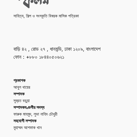
সাহিত্য, শিল্প ও সংস্কৃতি বিষয়ক মাসিক পত্রিকা
বাড়ি ৪২ , রোড ২৭ , ধানমন্ডি, ঢাকা ১২০৯, বাংলাদেশ
ফোন : +৮৮০ ১৮৪৪০৫০৬২১
প্রকাশক
আবুল খায়ের
সম্পাদক
সুব্রত বড়ুয়া
সম্পাদকমণ্ডলীর সদস্য
ফারুক মাহমুদ, লুভা নাহিদ চৌধুরী
সহযোগী সম্পাদক
মুহাম্মদ আশফাক খান