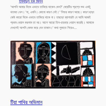
ইমদাদুল হক মিলন
‘আপনি আমার দিকে এভাবে তাকিয়ে থাকেন কেন?’ মেয়েটির প্রশ্নে শুভ একটু
থতমত খেল। ‘না, এমনি। কোনো কারণ নেই।’ ‘নিশ্চয় কারণ আছে। কারণ ছাড়া
কেউ কারো দিকে এভাবে তাকিয়ে থাকে না। তাছাড়া ব্যাপারটা যে আমি আজই
প্রথম খেয়াল করলাম তা নয়। আগে আরো তিন-চারবার খেয়াল করেছি। আমাকে
দেখলেই আপনি কেমন করে যেন তাকান।’ কথা লুকাতে গিয়েও…
টিয়া পাখির অভিমান