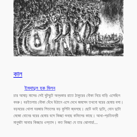
কাল
ইমদাদুল হক মিলন
চার আষাঢ় মাসের সেই ঘুটঘুটে অন্ধকার রাতে ঠাকুরের নৌকা নিয়ে বাড়ি এসেছিল
বদরু। বরইতলায় নৌকা বেঁধে উঠানে এসে দেখে জমসেদ তখনো ঘরের ছেমায় বসা।
বড়ঘরের খোলা দরজায় পিতলের বড় কুপিটা জ্বলছে। ছোট ভাই দুটো, বোন দুটো
মেজো বোনের ঘরের ছেমায় বসে কিচ্ছা শুনছে কফিলের কাছে। আধা-প্রতিবন্ধী
মানুষটা আবার কিচ্ছার ওস্তাদ। কত কিচ্ছা যে তার ঝোলায়!…