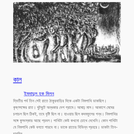
কাল
ইমদাদুল হক মিলন
দ্বিতীয় পর্ব তিন সেই রাতে ঠাকুরবাড়ির দিকে একটা নিমপাখি ডাকছিল।
কৃষ্ণপক্ষের রাত। ঘুটঘুটে অন্ধকার দেশ গ্রামে। আষাঢ় মাস। আকাশে মেঘের
চলাচল ছিল ঠিকই, তবে বৃষ্টি ছিল না। হাওয়ায় ছিল কদমফুলের গন্ধ। নিমপাখির
সঙ্গে কুসংস্কার আছে প্রবল। পাখিটা কেউ কখনো চোখে দেখেনি। কোন পাখিটা
যে নিমপাখি কেউ বলতে পারবে না। ডাকে রাতের বিভিন্ন প্রহরে। ডাকটা তিন-
চারদিন…