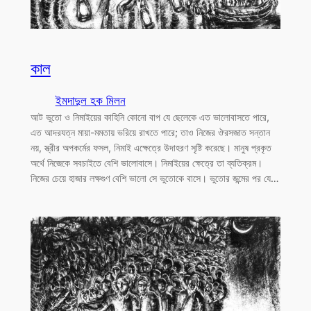
কাল
ইমদাদুল হক মিলন
আট ভুতো ও নিমাইয়ের কাহিনি কোনো বাপ যে ছেলেকে এত ভালোবাসতে পারে,
এত আদরযত্ন মায়া-মমতায় ভরিয়ে রাখতে পারে; তাও নিজের ঔরসজাত সন্তান
নয়, স্ত্রীর অপকর্মের ফসল, নিমাই এক্ষেত্রে উদাহরণ সৃষ্টি করেছে। মানুষ প্রকৃত
অর্থে নিজেকে সবচাইতে বেশি ভালোবাসে। নিমাইয়ের ক্ষেত্রে তা ব্যতিক্রম।
নিজের চেয়ে হাজার লক্ষগুণ বেশি ভালো সে ভুতোকে বাসে। ভুতোর জন্মের পর যে…