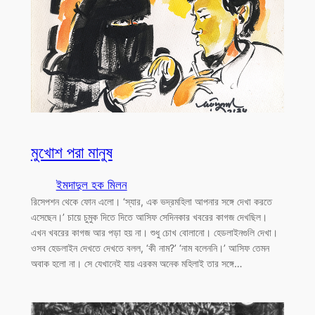
মুখোশ পরা মানুষ
ইমদাদুল হক মিলন
রিসেপশন থেকে ফোন এলো। ‘স্যার, এক ভদ্রমহিলা আপনার সঙ্গে দেখা করতে
এসেছেন।’ চায়ে চুমুক দিতে দিতে আসিফ সেদিনকার খবরের কাগজ দেখছিল।
এখন খবরের কাগজ আর পড়া হয় না। শুধু চোখ বোলানো। হেডলাইনগুলি দেখা।
ওসব হেডলাইন দেখতে দেখতে বলল, ‘কী নাম?’ ‘নাম বলেননি।’ আসিফ তেমন
অবাক হলো না। সে যেখানেই যায় এরকম অনেক মহিলাই তার সঙ্গে…