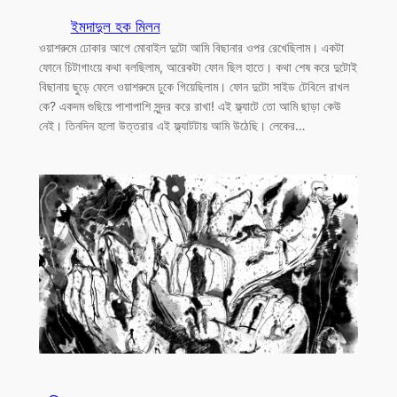
ইমদাদুল হক মিলন
ওয়াশরুমে ঢোকার আগে মোবাইল দুটো আমি বিছানার ওপর রেখেছিলাম। একটা
ফোনে চিটাগাংয়ে কথা বলছিলাম, আরেকটা ফোন ছিল হাতে। কথা শেষ করে দুটোই
বিছানায় ছুড়ে ফেলে ওয়াশরুমে ঢুকে গিয়েছিলাম। ফোন দুটো সাইড টেবিলে রাখল
কে? একদম গুছিয়ে পাশাপাশি সুন্দর করে রাখা! এই ফ্ল্যাটে তো আমি ছাড়া কেউ
নেই। তিনদিন হলো উত্তরার এই ফ্ল্যাটটায় আমি উঠেছি। লেকের…