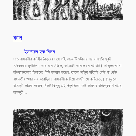
কাল
ইমদাদুল হক মিলন
সাত বাসন্তীর কাহিনি ঠাকুরের সঙ্গে ওই কাণ্ডটি ঘটাবার পর বাসন্তী খুবই
মর্মবেদনায় ভুগছিল। তার মনে হচ্ছিল, কাণ্ডটা আসলে সে ঘটায়নি। তেঁতুলতলা বা
বাঁশঝাড়তলায় তিনাদের যিনি বসবাস করেন, তাদের সত্যি সত্যিই কেউ না কেউ
বাসন্তীর ওপর ভর করেছিল। বাসন্তীকে দিয়ে কাজটা সে করিয়েছে। ঠাকুরকে
বাসন্তী কামনা করেছে ঠিকই কিন্তু এই পদ্ধতিতে সেই কামনার বহিঃপ্রকাশ ঘটবে,
বাসন্তী…