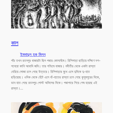
কাল
ইমদাদুল হক মিলন
পাঁচ তখন রতনপুর বাজারটা ছিল পদ্মার কোলঘেঁষে। রিশিপাড়া ছাড়িয়ে দক্ষিণে দশ-
পনেরো কানি আবাদি জমি। তার পশ্চিমে বাজার। নদীতীর থেকে একটা রাস্তা
বেরিয়ে সোজা চলে গেছে উত্তরে। রিশিপাড়ার মুখে এসে দুদিকে দু-হাত
ছড়িয়েছে। ওদিক থেকে হেঁটে এলে বাঁ-হাতের রাস্তা চলে গেছে কুসুমপুরের দিকে,
ডান হাত গেছে রতনপুর পোস্ট অফিসের দিকে। পদ্মাপারে গিয়ে শেষ হয়েছে এই
রাস্তা।…