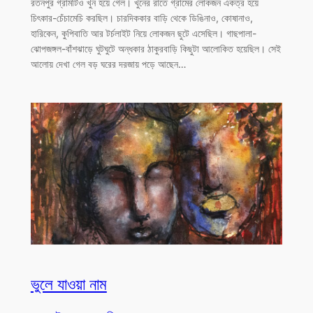
রতনপুর গ্রামটিও খুন হয়ে গেল। খুনের রাতে গ্রামের লোকজন একত্র হয়ে
চিৎকার-চেঁচামেচি করছিল। চারদিককার বাড়ি থেকে ডিঙিনাও, কোষানাও,
হারিকেন, কুপিবাতি আর টর্চলাইট নিয়ে লোকজন ছুটে এসেছিল। গাছপালা-
ঝোপজঙ্গল-বাঁশঝাড়ে ঘুটঘুটে অন্ধকার ঠাকুরবাড়ি কিছুটা আলোকিত হয়েছিল। সেই
আলোয় দেখা গেল বড় ঘরের দরজায় পড়ে আছেন…
ভুলে যাওয়া নাম