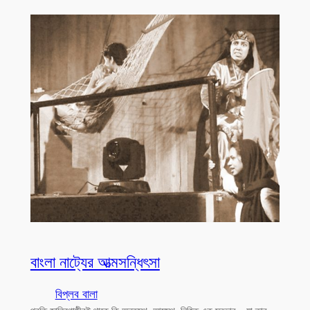
বাংলা নাট্যের আত্মসন্ধিৎসা
বিপ্লব বালা