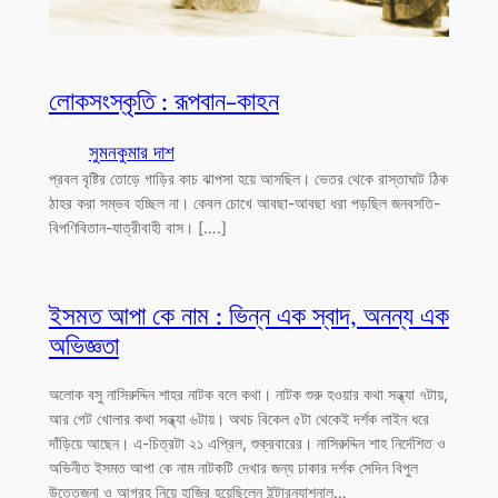
লোকসংস্কৃতি : রূপবান-কাহন
সুমনকুমার দাশ
প্রবল বৃষ্টির তোড়ে গাড়ির কাচ ঝাপসা হয়ে আসছিল। ভেতর থেকে রাস্তাঘাট ঠিক
ঠাহর করা সম্ভব হচ্ছিল না। কেবল চোখে আবছা-আবছা ধরা পড়ছিল জনবসতি-
বিপণিবিতান-যাত্রীবাহী বাস। [….]
ইসমত আপা কে নাম : ভিন্ন এক স্বাদ, অনন্য এক
অভিজ্ঞতা
অলোক বসু নাসিরুদ্দিন শাহর নাটক বলে কথা। নাটক শুরু হওয়ার কথা সন্ধ্যা ৭টায়,
আর গেট খোলার কথা সন্ধ্যা ৬টায়। অথচ বিকেল ৫টা থেকেই দর্শক লাইন ধরে
দাঁড়িয়ে আছেন। এ-চিত্রটা ২১ এপ্রিল, শুক্রবারের। নাসিরুদ্দিন শাহ নির্দেশিত ও
অভিনীত ইসমত আপা কে নাম নাটকটি দেখার জন্য ঢাকার দর্শক সেদিন বিপুল
উত্তেজনা ও আগ্রহ নিয়ে হাজির হয়েছিলেন ইন্টারন্যাশনাল…