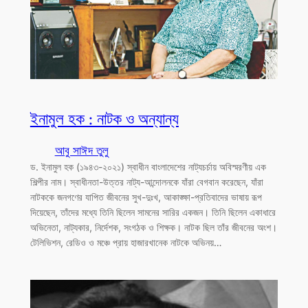
ইনামুল হক : নাটক ও অন্যান্য
আবু সাঈদ তুলু
ড. ইনামুল হক (১৯৪৩-২০২১) স্বাধীন বাংলাদেশের নাট্যচর্চায় অবিস্মরণীয় এক
শিল্পীর নাম। স্বাধীনতা-উত্তর নাট্য-আন্দোলনকে যাঁরা বেগবান করেছেন, যাঁরা
নাটককে জনগণের যাপিত জীবনের সুখ-দুঃখ, আকাঙ্ক্ষা-প্রতিবাদের ভাষায় রূপ
দিয়েছেন, তাঁদের মধ্যে তিনি ছিলেন সামনের সারির একজন। তিনি ছিলেন একাধারে
অভিনেতা, নাট্যকার, নির্দেশক, সংগঠক ও শিক্ষক। নাটক ছিল তাঁর জীবনের অংশ।
টেলিভিশন, রেডিও ও মঞ্চে প্রায় হাজারখানেক নাটকে অভিনয়…