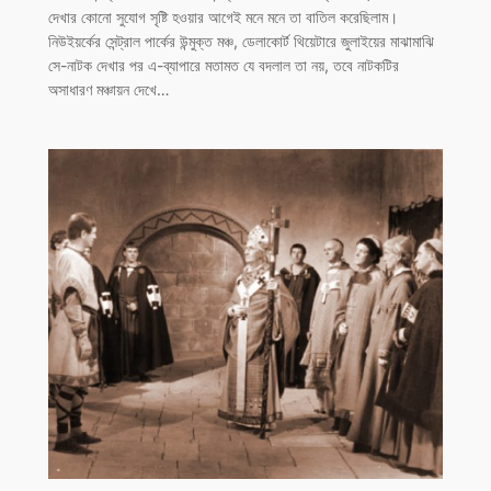
দেখার কোনো সুযোগ সৃষ্টি হওয়ার আগেই মনে মনে তা বাতিল করেছিলাম।
নিউইয়র্কের সেন্ট্রাল পার্কের উন্মুক্ত মঞ্চ, ডেলাকোর্ট থিয়েটারে জুলাইয়ের মাঝামাঝি
সে-নাটক দেখার পর এ-ব্যাপারে মতামত যে বদলাল তা নয়, তবে নাটকটির
অসাধারণ মঞ্চায়ন দেখে…