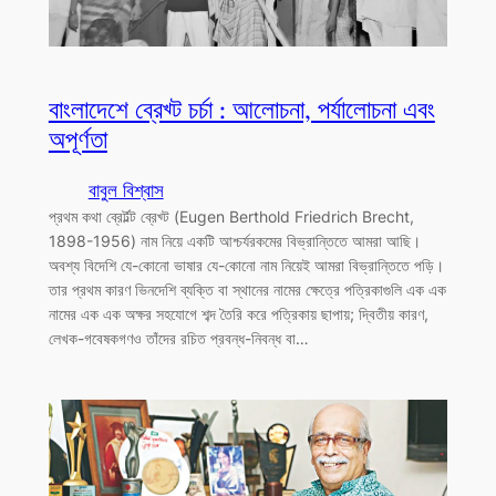
বাংলাদেশে ব্রেখ্ট চর্চা : আলোচনা, পর্যালোচনা এবং
অপূর্ণতা
বাবুল বিশ্বাস
প্রথম কথা ব্রের্টল্ট ব্রেখ্ট (Eugen Berthold Friedrich Brecht,
1898-1956) নাম নিয়ে একটি আশ্চর্যরকমের বিভ্রান্তিতে আমরা আছি।
অবশ্য বিদেশি যে-কোনো ভাষার যে-কোনো নাম নিয়েই আমরা বিভ্রান্তিতে পড়ি।
তার প্রথম কারণ ভিনদেশি ব্যক্তি বা স্থানের নামের ক্ষেত্রে পত্রিকাগুলি এক এক
নামের এক এক অক্ষর সহযোগে শব্দ তৈরি করে পত্রিকায় ছাপায়; দ্বিতীয় কারণ,
লেখক-গবেষকগণও তাঁদের রচিত প্রবন্ধ-নিবন্ধ বা…