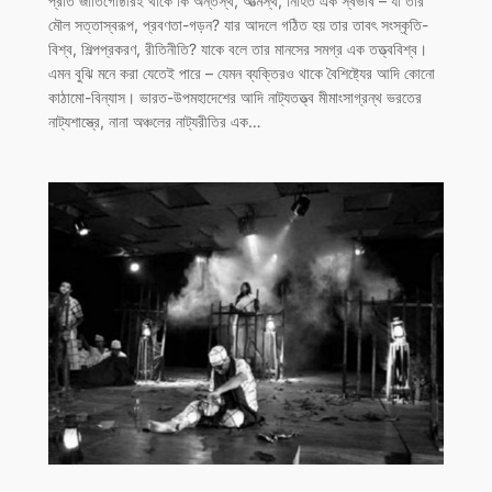
প্রতি জাতিগোষ্ঠীরই থাকে কি অন্তস্থ, আত্মস্থ, নিহিত এক স্বভাব – যা তার
মৌল সত্তাস্বরূপ, প্রবণতা-গড়ন? যার আদলে গঠিত হয় তার তাবৎ সংস্কৃতি-
বিশ্ব, শিল্পপ্রকরণ, রীতিনীতি? যাকে বলে তার মানসের সমগ্র এক তত্ত্ববিশ্ব।
এমন বুঝি মনে করা যেতেই পারে – যেমন ব্যক্তিরও থাকে বৈশিষ্ট্যের আদি কোনো
কাঠামো-বিন্যাস। ভারত-উপমহাদেশের আদি নাট্যতত্ত্ব মীমাংসাগ্রন্থ ভরতের
নাট্যশাস্ত্রে, নানা অঞ্চলের নাট্যরীতির এক…