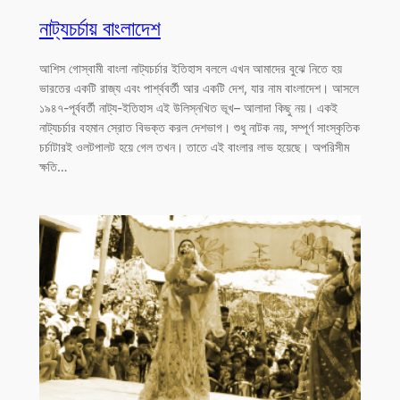
নাট্যচর্চায় বাংলাদেশ
আশিস গোস্বামী বাংলা নাট্যচর্চার ইতিহাস বললে এখন আমাদের বুঝে নিতে হয়
ভারতের একটি রাজ্য এবং পার্শ্ববর্তী আর একটি দেশ, যার নাম বাংলাদেশ। আসলে
১৯৪৭-পূর্ববর্তী নাট্য-ইতিহাস এই উলিস্নখিত ভূখ– আলাদা কিছু নয়। একই
নাট্যচর্চার বহমান স্রোত বিভক্ত করল দেশভাগ। শুধু নাটক নয়, সম্পূর্ণ সাংস্কৃতিক
চর্চাটারই ওলটপালট হয়ে গেল তখন। তাতে এই বাংলার লাভ হয়েছে। অপরিসীম
ক্ষতি…