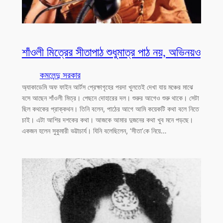
শাঁওলী মিত্রের সীতাপাঠ শুধুমাত্র পাঠ নয়, অভিনয়ও
কমলেন্দু সরকার
অ্যাকাডেমি অফ ফাইন আর্টস প্রেক্ষাগৃহের পরদা খুলতেই দেখা যায় মঞ্চের মাঝে
বসে আছেন শাঁওলী মিত্র। পেছনে দোহারের দল। শুরুর আগেও শুরু থাকে। সেটা
ছিল কথকের প্রাক্কথন। তিনি বলেন, পাঠের আগে আমি কয়েকটি কথা বলে নিতে
চাই। এটা আশির দশকের কথা। আজকে আমার দুজনের কথা খুব মনে পড়ছে।
একজন হলেন সুকুমারী ভট্টাচার্য। যিনি বলেছিলেন, ‘সীতা’কে নিয়ে…