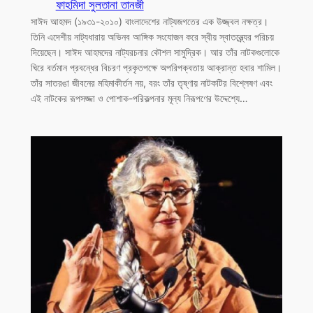
ফাহমিদা সুলতানা তানজী
সাঈদ আহমদ (১৯৩১-২০১০) বাংলাদেশের নাট্যজগতের এক উজ্জ্বল নক্ষত্র।
তিনি এদেশীয় নাট্যধারায় অভিনব আঙ্গিক সংযোজন করে স্বীয় স্বাতন্ত্র্যের পরিচয়
দিয়েছেন। সাঈদ আহমদের নাট্যরচনার কৌশল সামুদ্রিক। আর তাঁর নাটকগুলোকে
ঘিরে বর্তমান প্রবন্ধের বিচরণ প্রকৃতপক্ষে অপরিপক্বতায় আক্রান্ত হবার শামিল।
তাঁর সাতরঙা জীবনের মহিমাকীর্তন নয়, বরং তাঁর তৃষ্ণায় নাটকটির বিশ্লেষণ এবং
এই নাটকের রূপসজ্জা ও পোশাক-পরিকল্পনার মূল্য নিরূপণের উদ্দেশ্যে…