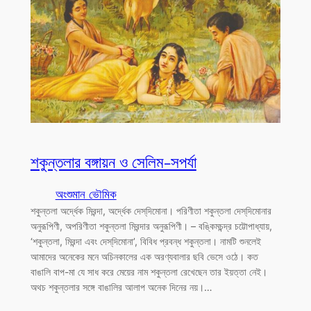
শকুন্তলার বঙ্গায়ন ও সেলিম-সপর্যা
অংশুমান ভৌমিক
শকুন্তলা অর্দ্ধেক মিরন্দা, অর্দ্ধেক দেস্‌দিমোনা। পরিণীতা শকুন্তলা দেস্‌দিমোনার
অনুরূপিণী, অপরিণীতা শকুন্তলা মিরন্দার অনুরূপিণী। – বঙ্কিমচন্দ্র চট্টোপাধ্যায়,
‘শকুন্তলা, মিরন্দা এবং দেস্‌দিমোনা’, বিবিধ প্রবন্ধ শকুন্তলা। নামটি শুনলেই
আমাদের অনেকের মনে অচিনকালের এক অরণ্যবালার ছবি ভেসে ওঠে। কত
বাঙালি বাপ-মা যে সাধ করে মেয়ের নাম শকুন্তলা রেখেছেন তার ইয়ত্তা নেই।
অথচ শকুন্তলার সঙ্গে বাঙালির আলাপ অনেক দিনের নয়।…