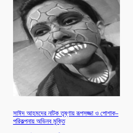
সাঈদ আহমদের নাটক তৃষ্ণায় রূপসজ্জা ও পোশাক-
পরিকল্পনায় অভিনব মুক্তি