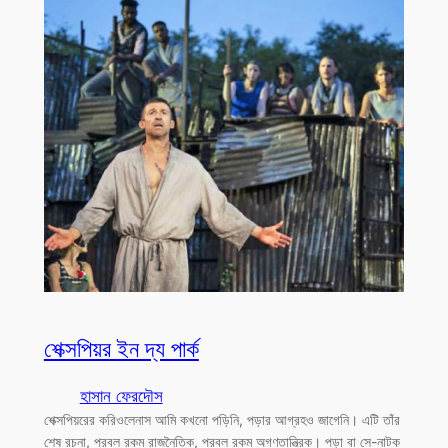
শেক্সপিয়র ইন দ্য পার্ক
হাসান ফেরদৌস
শেক্সপিয়রের করিওলেনাস আমি কখনো পড়িনি, পড়ার আগ্রহও জাগেনি। এটি তাঁর
শেষ রচনা, প্রবল রকম রাজনৈতিক, প্রবল রকম অগণতান্ত্রিক। পড়া বা সে-নাটক