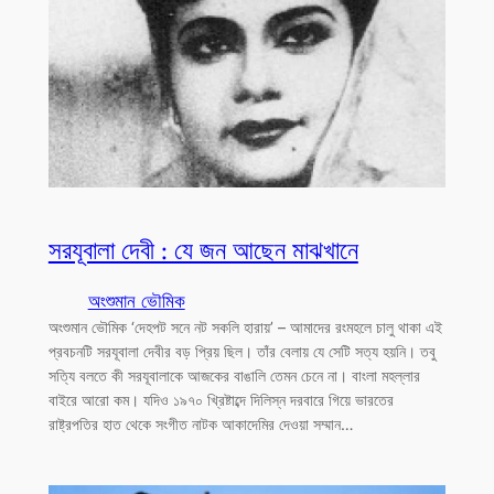
সরযূবালা দেবী : যে জন আছেন মাঝখানে
অংশুমান ভৌমিক
অংশুমান ভৌমিক ‘দেহপট সনে নট সকলি হারায়’ – আমাদের রংমহলে চালু থাকা এই
প্রবচনটি সরযূবালা দেবীর বড় প্রিয় ছিল। তাঁর বেলায় যে সেটি সত্য হয়নি। তবু
সত্যি বলতে কী সরযূবালাকে আজকের বাঙালি তেমন চেনে না। বাংলা মহল্লার
বাইরে আরো কম। যদিও ১৯৭০ খ্রিষ্টাব্দে দিলিস্ন দরবারে গিয়ে ভারতের
রাষ্ট্রপতির হাত থেকে সংগীত নাটক আকাদেমির দেওয়া সম্মান…