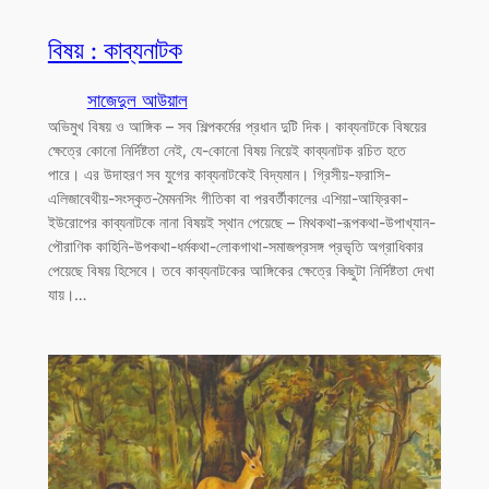
বিষয় : কাব্যনাটক
সাজেদুল আউয়াল
অভিমুখ বিষয় ও আঙ্গিক – সব শিল্পকর্মের প্রধান দুটি দিক। কাব্যনাটকে বিষয়ের
ক্ষেত্রে কোনো নির্দিষ্টতা নেই, যে-কোনো বিষয় নিয়েই কাব্যনাটক রচিত হতে
পারে। এর উদাহরণ সব যুগের কাব্যনাটকেই বিদ্যমান। গ্রিসীয়-ফরাসি-
এলিজাবেথীয়-সংস্কৃত-মৈমনসিং গীতিকা বা পরবর্তীকালের এশিয়া-আফ্রিকা-
ইউরোপের কাব্যনাটকে নানা বিষয়ই স্থান পেয়েছে – মিথকথা-রূপকথা-উপাখ্যান-
পৌরাণিক কাহিনি-উপকথা-ধর্মকথা-লোকগাথা-সমাজপ্রসঙ্গ প্রভৃতি অগ্রাধিকার
পেয়েছে বিষয় হিসেবে। তবে কাব্যনাটকের আঙ্গিকের ক্ষেত্রে কিছুটা নির্দিষ্টতা দেখা
যায়।…