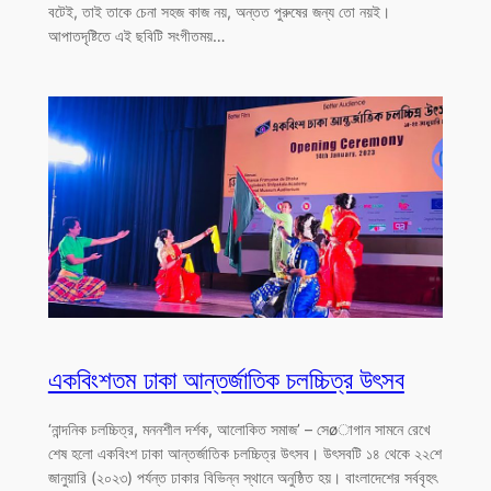
বটেই, তাই তাকে চেনা সহজ কাজ নয়, অন্তত পুরুষের জন্য তো নয়ই।
আপাতদৃষ্টিতে এই ছবিটি সংগীতময়…
একবিংশতম ঢাকা আন্তর্জাতিক চলচ্চিত্র উৎসব
‘নান্দনিক চলচ্চিত্র, মননশীল দর্শক, আলোকিত সমাজ’ – সেøাগান সামনে রেখে
শেষ হলো একবিংশ ঢাকা আন্তর্জাতিক চলচ্চিত্র উৎসব। উৎসবটি ১৪ থেকে ২২শে
জানুয়ারি (২০২৩) পর্যন্ত ঢাকার বিভিন্ন স্থানে অনুষ্ঠিত হয়। বাংলাদেশের সর্ববৃহৎ