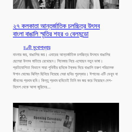
২৭ কলকাতা আন্তর্জাতিক চলচ্চিত্র উৎসব
বাংলা বাঙালি স্মৃতির শহর ও বেলমন্ডো
চণ্ডী মুখোপাধ্যায়
বাংলার জয়, বাঙালির জয়। এবারের আন্তর্জাতিক চলচ্চিত্র উৎসবে বাঙালির
ছেলেরা উৎসব মাতিয়ে রেখেছেন। সিনেমায় নিয়ে এসেছেন নতুন ভাষা।
প্রতিযোগিতা বিভাগে সারা পৃথিবীর ছবিকে টক্কর দিয়ে বাঙালি তরুণ পরিচালক
ঈশান ঘোষের ঝিল্লি ছিনিয়ে নিয়েছে সেরা ছবির পুরস্কার। ঈশানের এটি ডেব্যু বা
জীবনের প্রথম ছবি। কিন্তু প্রথম ছবিতেই তিনি মন জয় করে নিয়েছেন দেশ-
বিদেশ থেকে আসা জুরিদের…