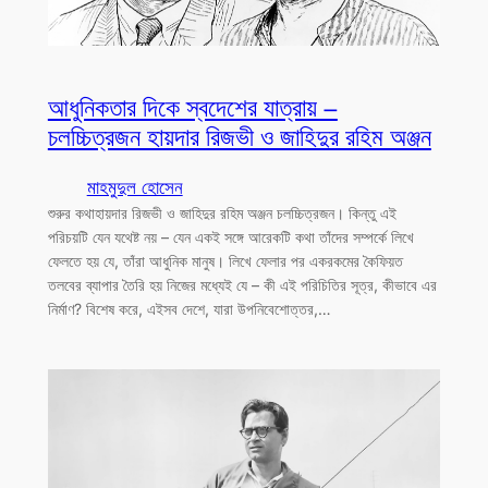
আধুনিকতার দিকে স্বদেশের যাত্রায় –
চলচ্চিত্রজন হায়দার রিজভী ও জাহিদুর রহিম অঞ্জন
মাহমুদুল হোসেন
শুরুর কথাহায়দার রিজভী ও জাহিদুর রহিম অঞ্জন চলচ্চিত্রজন। কিন্তু এই
পরিচয়টি যেন যথেষ্ট নয় – যেন একই সঙ্গে আরেকটি কথা তাঁদের সম্পর্কে লিখে
ফেলতে হয় যে, তাঁরা আধুনিক মানুষ। লিখে ফেলার পর একরকমের কৈফিয়ত
তলবের ব্যাপার তৈরি হয় নিজের মধ্যেই যে – কী এই পরিচিতির সূত্র, কীভাবে এর
নির্মাণ? বিশেষ করে, এইসব দেশে, যারা উপনিবেশোত্তর,…