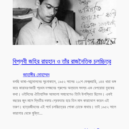
বিপ্লবী জহির রায়হান ও তাঁর রাজনৈতিক চলচ্চিত্র
জাহাঙ্গীর মোহাম্মদ
বলছি ভাষা-আন্দোলনের সূচনাকালে, ১৯৫২ সালের ২১শে ফেব্রুয়ারি, ১৪৪ ধারা ভঙ্গ
করে কারাবরণকারী প্রথম দশজনের গ্রুপের অন্যতম সদস্য এক বেপরোয়া যুবকের
কথা। ওইদিনের ঐতিহাসিক আমতলা সমাবেশেও তিনি উপস্থিত ছিলেন। একই
বছরের জুন মাসে দ্বিতীয় দফায় গ্রেফতার হয়ে তিন মাস কারাভোগ করেন এই
তরুণ। ছাত্রজীবনের এই পর্বে চলচ্চিত্রের পোকা ঢোকে মাথায়। তাই ১৯৫২ সালে
কারাগার থেকে মুক্তি…