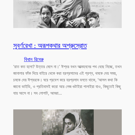
সুবর্ণরেখা : অরূপকথার অশ্রুস্রোত
বিধান রিবেরু
‘রাত কত হলো? উত্তর মেলে না।’ ঈশ্বর যখন আত্মহননের পথ বেছে নিচ্ছে, তখন
জানালার ফাঁক দিয়ে বাইরে থেকে করা হরপ্রসাদের এই প্রশ্ন, থমকে দেয় সময়,
চমকে দেয় ঈশ্বরকে। ঘরে প্রবেশ করে হরপ্রসাদ বলতে থাকে, ‘আসল কথা কি
জানো ভাইডি, ও প্রতিবাদই করো আর লেজ গুটাইয়া পালাইয়া যাও, কিছুতেই কিছু
যায় আসে না। সব লোপাট, আমরা…