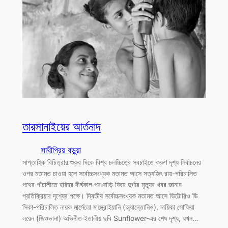
তারসানাইয়ের আর্তনাদ
সাথীপ্রিয় বড়ুয়া
সাপ্তাহিক বিচিত্রার শুরুর দিকে বিশ্ব চলচ্চিত্রে সবচাইতে করুণ দৃশ্য নির্বাচনের
ওপর মতামত চাওয়া হলে সর্বোচ্চসংখ্যক মতামত আসে সত্যজিৎ রায়-পরিচালিত
পথের পাঁচালীতে হরিহর দীর্ঘকাল পর বাড়ি ফিরে দুর্গার মৃত্যুর খবর জানার
প্রতিক্রিয়ার দৃশ্যের পক্ষে। দ্বিতীয় সর্বোচ্চসংখ্যক মতামত আসে ভিট্টোরিও ডি
সিকা-পরিচালিত নায়ক মার্সেলো মাস্ত্রোইয়ানি (অ্যান্তোনিও), নায়িকা সোফিয়া
লরেন (জিওভানা) অভিনীত ইতালীয় ছবি Sunflower-এর শেষ দৃশ্য, যখন…