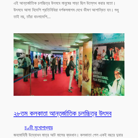
এই আন্তর্জাতিক চলচ্চিত্র উৎসবে মানুষের সাড়া ছিল উল্লেখ করার মতো।
উৎসবে আসা বিদেশি প্রতিনিধিরা দর্শকসমাগম দেখে ভীষণ আশান্বিত হন। শুধু
তাই নয়, তাঁরা বাংলাদেশি…
২৮তম কলকাতা আন্তর্জাতিক চলচ্চিত্র উৎসব
চণ্ডী মুখোপাধ্যায়
জনমোহিনী উদ্বোধন মাত্র আট মাসের ব্যবধান। কলকাতা পেল একই বছরে দুবার