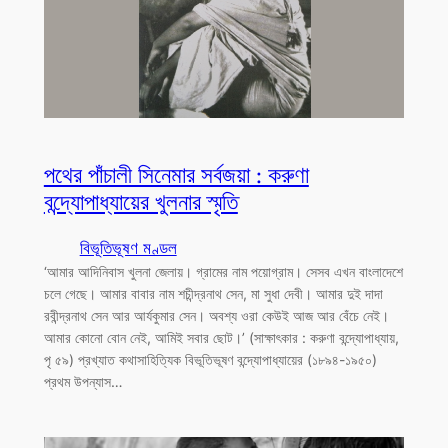
পথের পাঁচালী সিনেমার সর্বজয়া : করুণা
বন্দ্যোপাধ্যায়ের খুলনার স্মৃতি
বিভূতিভূষণ মণ্ডল
‘আমার আদিনিবাস খুলনা জেলায়। গ্রামের নাম পয়োগ্রাম। সেসব এখন বাংলাদেশে
চলে গেছে। আমার বাবার নাম শচীন্দ্রনাথ সেন, মা সুধা দেবী। আমার দুই দাদা
রবীন্দ্রনাথ সেন আর আর্যকুমার সেন। অবশ্য ওরা কেউই আজ আর বেঁচে নেই।
আমার কোনো বোন নেই, আমিই সবার ছোট।’ (সাক্ষাৎকার : করুণা বন্দ্যোপাধ্যায়,
পৃ ৫৯) প্রখ্যাত কথাসাহিত্যিক বিভূতিভূষণ বন্দ্যোপাধ্যায়ের (১৮৯৪-১৯৫০)
প্রথম উপন্যাস…