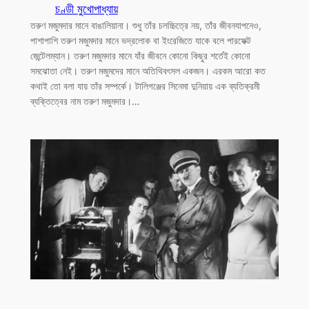
চণ্ডী মুখোপাধ্যায়
তরুণ মজুমদার মানে বাঙালিয়ানা। শুধু তাঁর চলচ্চিত্রে নয়, তাঁর জীবনযাপনেও,
পাশাপাশি তরুণ মজুমদার মানে ভদ্রলোক বা ইংরেজিতে যাকে বলে পারফেক্ট
জেন্টেলম্যান। তরুণ মজুমদার মানে যাঁর জীবনে কোনো কিছুর শর্তেই কোনো
সমঝোতা নেই। তরুণ মজুমদের মানে অতিথিবৎসল একজন। এরকম আরো কত
কথাই তো বলা যায় তাঁর সম্পর্কে। টালিগঞ্জের সিনেমা দুনিয়ায় এক ব্যতিক্রমী
ব্যক্তিত্বের নাম তরুণ মজুমদার।…