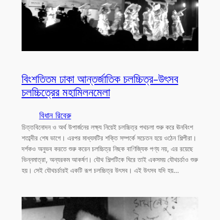
বিংশতিতম ঢাকা আন্তর্জাতিক চলচ্চিত্র-উৎসব
চলচ্চিত্রের মহামিলনমেলা
বিধান রিবেরু
চিত্তবিনোদন ও অর্থ উপার্জনের লক্ষ্য নিয়েই চলচ্চিত্র পথচলা শুরু করে ঊনবিংশ
শতাব্দীর শেষ ভাগে। এরপর মাধ্যমটির শক্তি সম্পর্কে সচেতন হয়ে ওঠেন শিল্পীরা।
দর্শকও অনুভব করতে শুরু করেন চলচ্চিত্র নিছক বাণিজ্যিক পণ্য নয়, এর রয়েছে
ভিন্নমাত্রা, অন্যরকম আকর্ষণ। যৌথ শিল্পটিকে ঘিরে তাই একসময় যৌথচর্চাও শুরু
হয়। সেই যৌথচর্চারই একটি রূপ চলচ্চিত্র উৎসব। এই উৎসব যদি হয়…