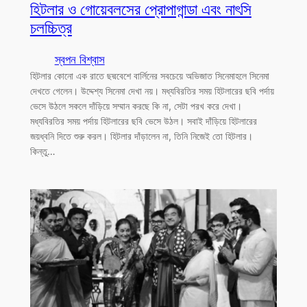
হিটলার ও গোয়েবলসের প্রোপাগান্ডা এবং নাৎসি
চলচ্চিত্র
স্বপন বিশ্বাস
হিটলার কোনো এক রাতে ছদ্মবেশে বার্লিনের সবচেয়ে অভিজাত সিনেমাহলে সিনেমা
দেখতে গেলেন। উদ্দেশ্য সিনেমা দেখা নয়। মধ্যবিরতির সময় হিটলারের ছবি পর্দায়
ভেসে উঠলে সকলে দাঁড়িয়ে সম্মান করছে কি না, সেটা পরখ করে দেখা।
মধ্যবিরতির সময় পর্দায় হিটলারের ছবি ভেসে উঠল। সবাই দাঁড়িয়ে হিটলারের
জয়ধ্বনি দিতে শুরু করল। হিটলার দাঁড়ালেন না, তিনি নিজেই তো হিটলার।
কিন্তু…