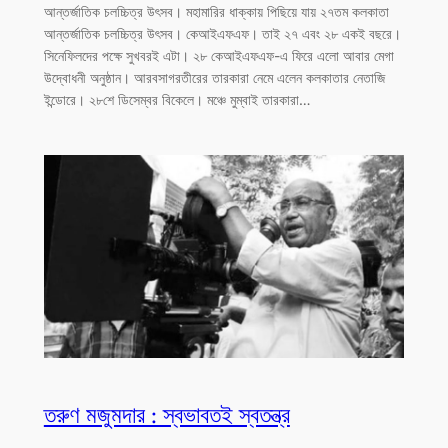
আন্তর্জাতিক চলচ্চিত্র উৎসব। মহামারির ধাক্কায় পিছিয়ে যায় ২৭তম কলকাতা
আন্তর্জাতিক চলচ্চিত্র উৎসব। কেআইএফএফ। তাই ২৭ এবং ২৮ একই বছরে।
সিনেফিলদের পক্ষে সুখবরই এটা। ২৮ কেআইএফএফ-এ ফিরে এলো আবার মেগা
উদ্বোধনী অনুষ্ঠান। আরবসাগরতীরের তারকারা নেমে এলেন কলকাতার নেতাজি
ইন্ডোরে। ২৮শে ডিসেম্বর বিকেলে। মঞ্চে মুম্বাই তারকারা…
তরুণ মজুমদার : স্বভাবতই স্বতন্ত্র