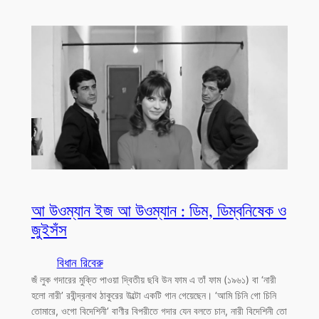
আ উওম্যান ইজ আ উওম্যান : ডিম, ডিম্বনিষেক ও
জুইসঁস
বিধান রিবেরু
জঁ লুক গদারের মুক্তি পাওয়া দ্বিতীয় ছবি উন ফাম এ তাঁ ফাম (১৯৬১) বা ‘নারী
হলো নারী’ রবীন্দ্রনাথ ঠাকুরের উল্টো একটি গান গেয়েছেন। ‘আমি চিনি গো চিনি
তোমারে, ওগো বিদেশিনী’ বাণীর বিপরীতে গদার যেন বলতে চান, নারী বিদেশিনী তো