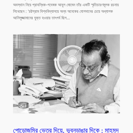
অবস্থান নিয়ে প্রাবন্ধিক-গবেষক আবুল মোমেন তাঁর একটি স্মৃতিচারণমূলক রচনায়
লিখেছেন : ‘চট্টগ্রাম বিশ্ববিদ্যালয়ে অন্য অনেকের যোগদানের চেয়ে অধ্যাপক
আনিসুজ্জামানের যুক্ত হওয়ার তাৎপর্য ছিল…
পোড়োজমির ভেতর দিয়ে, ভুবনডাঙার দিকে : মাহমুদ