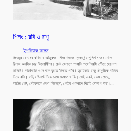
শিলং : রবি ও রাণু
ইশতিয়াক আলম
জিৎভূম : শেষের কবিতার আঁতুরঘর শিলং শহরের কেন্দ্রবিন্দু পুলিশ বাজার থেকে
রিলবং অনধিক চার কিলোমিটার। ঢেউ খেলানো পাহাড়ি পথে ট্যাক্সি পৌঁছে দেয় দশ
মিনিটে। কাছাকাছি এসে বাঁক ঘুরতে চিনতে পারি। ড্রাইভার রাজু চৌধুরীকে নামিয়ে
দিতে বলি। বাড়ির উলটোদিকে নেমে দেখতে থাকি। সেই একই রকম রয়েছে,
কাঠের গেট, গেটফলকে লেখা ‘জিৎভূম’, গেটের একপাশে বিরাট গোলাপ গাছ।…