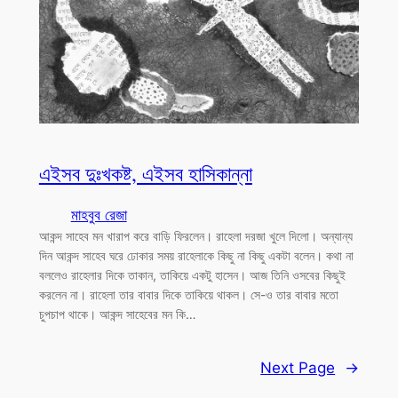
এইসব দুঃখকষ্ট, এইসব হাসিকান্না
মাহবুব রেজা
আকন্দ সাহেব মন খারাপ করে বাড়ি ফিরলেন। রাহেলা দরজা খুলে দিলো। অন্যান্য
দিন আকন্দ সাহেব ঘরে ঢোকার সময় রাহেলাকে কিছু না কিছু একটা বলেন। কথা না
বললেও রাহেলার দিকে তাকান, তাকিয়ে একটু হাসেন। আজ তিনি ওসবের কিছুই
করলেন না। রাহেলা তার বাবার দিকে তাকিয়ে থাকল। সে-ও তার বাবার মতো
চুপচাপ থাকে। আকন্দ সাহেবের মন কি…
Next Page
→