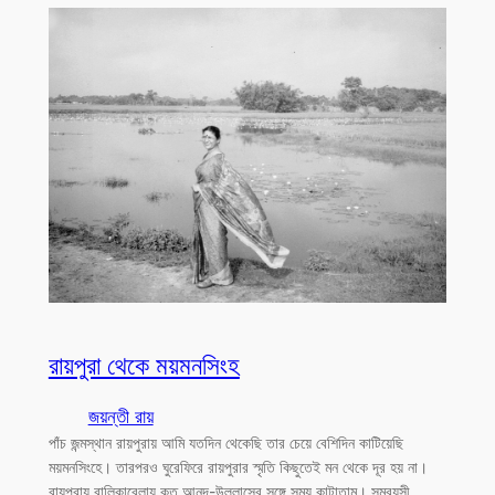
রায়পুরা থেকে ময়মনসিংহ
জয়ন্তী রায়
পাঁচ জন্মস্থান রায়পুরায় আমি যতদিন থেকেছি তার চেয়ে বেশিদিন কাটিয়েছি
ময়মনসিংহে। তারপরও ঘুরেফিরে রায়পুরার স্মৃতি কিছুতেই মন থেকে দূর হয় না।
রায়পুরায় বালিকাবেলায় কত আনন্দ-উল্লাসের সঙ্গে সময় কাটাতাম। সমবয়সী