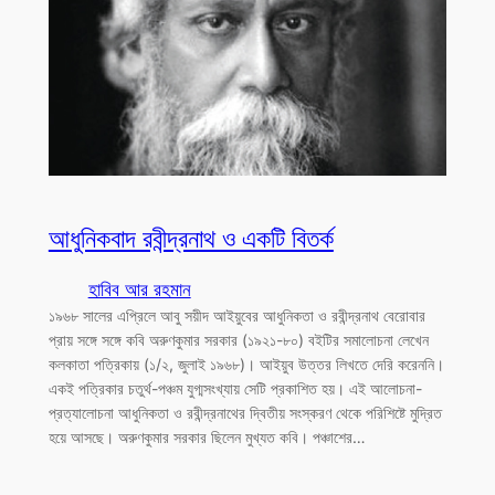
আধুনিকবাদ রবীন্দ্রনাথ ও একটি বিতর্ক
হাবিব আর রহমান
১৯৬৮ সালের এপ্রিলে আবু সয়ীদ আইয়ুবের আধুনিকতা ও রবীন্দ্রনাথ বেরোবার
প্রায় সঙ্গে সঙ্গে কবি অরুণকুমার সরকার (১৯২১-৮০) বইটির সমালোচনা লেখেন
কলকাতা পত্রিকায় (১/২, জুলাই ১৯৬৮)। আইয়ুব উত্তর লিখতে দেরি করেননি।
একই পত্রিকার চতুর্থ-পঞ্চম যুগ্মসংখ্যায় সেটি প্রকাশিত হয়। এই আলোচনা-
প্রত্যালোচনা আধুনিকতা ও রবীন্দ্রনাথের দ্বিতীয় সংস্করণ থেকে পরিশিষ্টে মুদ্রিত
হয়ে আসছে। অরুণকুমার সরকার ছিলেন মুখ্যত কবি। পঞ্চাশের…