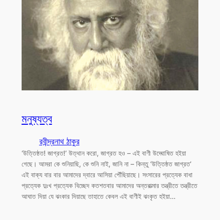
মনুষ্যত্ব
রবীন্দ্রনাথ ঠাকুর
‘উত্তিষ্ঠত! জাগ্রত!’ উত্থান করো, জাগ্রত হও – এই বাণী উদ্ঘোষিত হইয়া
গেছে। আমরা কে শুনিয়াছি, কে শুনি নাই, জানি না – কিন্তু ‘উত্তিষ্ঠত জাগ্রত’
এই বাক্য বার বার আমাদের দ্বারে আসিয়া পৌঁছিয়াছে। সংসারের প্রত্যেক বাধা
প্রত্যেক দুঃখ প্রত্যেক বিচ্ছেদ কতশতবার আমাদের অন্তরাত্মার তন্ত্রীতে তন্ত্রীতে
আঘাত দিয়া যে ঝংকার দিয়াছে তাহাতে কেবল এই বাণীই ঝংকৃত হইয়া…