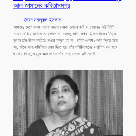
আল জামানের কবিতাসমগ্র
সৈয়দ মনজুরুল ইসলাম
আমাদের দেশে কলম-নামের আড়ালে থাকা কোনো কবি বা লেখকের পরিচিতিটা
সামনে বেরিয়ে আসতে সময় লাগে না, যেহেতু কবি-লেখক হিসেবে নিজের নিভৃত
ভুবনে তাঁর জীবন কাটিয়ে দেওয়া সম্ভব হয় না। তাঁকে একটা পেশায় স্থিত হতে
হয়, তাঁকে সভা-সমিতিতে যোগ দিতে হয়, তাঁর পরিচিতজনের বলয়টাও বড় হতে
থাকে। কিন্তু মাহমুদ আল জামান তাঁর বেছে নেওয়া এই নামেই…