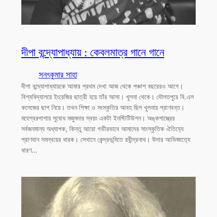
দীপা বন্দ্যোপাধ্যায় : কেবলমাত্র গানে গানে
সনৎকুমার সাহা
দীপা বন্দ্যোপাধ্যায়কে আমার প্রথম দেখা আজ থেকে পঞ্চাশ বছরেরও আগে।
বিশ্ববিদ্যালয়ে ইংরেজির ছাত্রী হয়ে তাঁর আসা। খুলনা থেকে। দৌলতপুরে বি.এল
কলেজের ছাপ নিয়ে। তখন শিক্ষা ও সংস্কৃতির আবহ ছিল খুলনায় প্রাণবন্ত।
মহেশ্বরপাশায় সুবোধ মজুমদার স্বয়ং একটা ইনস্টিটিউশন। অঙ্কশাস্ত্রের
সর্বজনমান্য অধ্যাপক, কিন্তু আরো গভীরভাবে আমাদের সাংস্কৃতিক ঐতিহ্যে
প্রাণবান সমন্বয়ের ধারক। সেখানে কেন্দ্রভূমিতে রবীন্দ্রনাথ। উদার আভিজাত্যে
ধারণ…