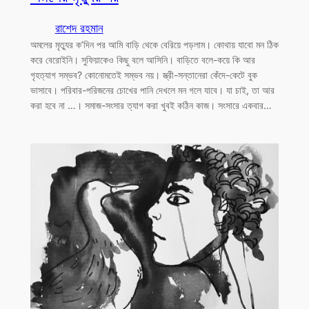
রাশেদ রহমান
অমলের মৃত্যুর ক’দিন পর আমি বাড়ি থেকে বেরিয়ে পড়লাম। কোথায় যাবো মন ঠিক
করে বেরোইনি। সুফিয়াকেও কিছু বলে আসিনি। বাড়িতে বলে-কয়ে কি আর
গৃহত্যাগ সম্ভব? কোনোমতেই সম্ভব নয়। স্ত্রী-সন্তানেরা কেঁদে-কেটে বুক
ভাসাবে। পরিবার-পরিজনের চোখের পানি দেখলে মন গলে যাবে। যা চাই, তা আর
করা হবে না …। সমাজ-সংসার ত্যাগ করা খুবই কঠিন কাজ। সংসারে একবার…