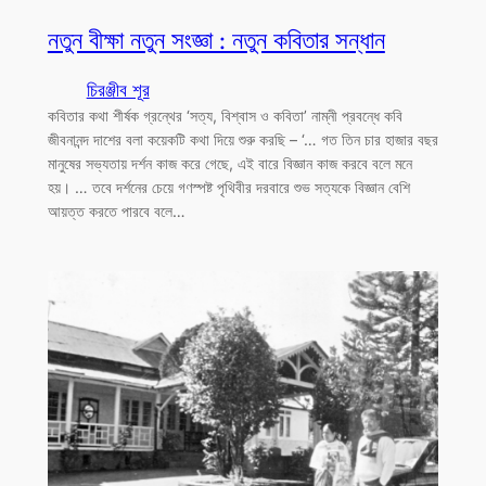
নতুন বীক্ষা নতুন সংজ্ঞা : নতুন কবিতার সন্ধান
চিরঞ্জীব শূর
কবিতার কথা শীর্ষক গ্রন্থের ‘সত্য, বিশ্বাস ও কবিতা’ নাম্নী প্রবন্ধে কবি
জীবনানন্দ দাশের বলা কয়েকটি কথা দিয়ে শুরু করছি – ‘… গত তিন চার হাজার বছর
মানুষের সভ্যতায় দর্শন কাজ করে গেছে, এই বারে বিজ্ঞান কাজ করবে বলে মনে
হয়। … তবে দর্শনের চেয়ে গণস্পষ্ট পৃথিবীর দরবারে শুভ সত্যকে বিজ্ঞান বেশি
আয়ত্ত করতে পারবে বলে…