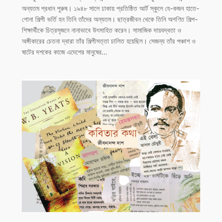
অন্যতম প্রধান পুরুষ। ১৯৪৮ সালে ঢাকায় প্রতিষ্ঠিত আর্ট স্কুলে যে-কজন হাতে-
গোনা শিল্পী ভর্তি হন তিনি তাঁদের অন্যতম। ছাত্রজীবন থেকে তিনি অগণিত শিল্প-
শিক্ষার্থীকে চিত্রসৃজনে নানাভাবে উৎসাহিত করেন। সামাজিক দায়বদ্ধতা ও
অঙ্গীকারের চেতনা দ্বারা তাঁর শিল্পীসত্তা চালিত হয়েছিল। সেজন্য তাঁর পঞ্চাশ ও
ষাটের দশকের কাজে এদেশের মানুষের…