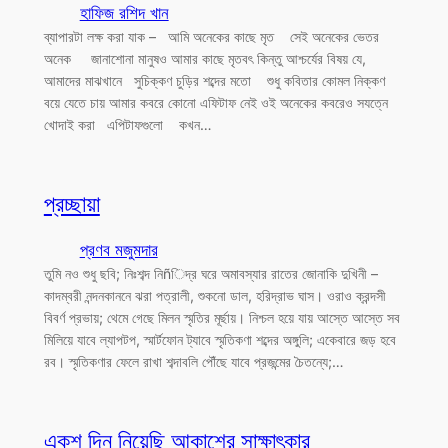
হাফিজ রশিদ খান
ব্যাপারটা লক্ষ করা যাক – আমি অনেকের কাছে মৃত সেই অনেকের ভেতর
অনেক জানাশোনা মানুষও আমার কাছে মৃতবৎ কিন্তু আশ্চর্যের বিষয় যে,
আমাদের মাঝখানে সুচিক্কণ চুড়ির শব্দের মতো শুধু কবিতার কোমল নিক্কণ
বয়ে যেতে চায় আমার কবরে কোনো এফিটাফ নেই ওই অনেকের কবরেও সযত্নে
খোদাই করা এপিটাফগুলো কখন…
প্রচ্ছায়া
প্রণব মজুমদার
তুমি নও শুধু ছবি; নিঃশব্দ নিñিদ্র ঘরে অমাবস্যার রাতের জোনাকি দুখিনী –
কাদম্বরী নন্দনকাননে ঝরা পত্রালী, শুকনো ডাল, হরিদ্রাভ ঘাস। ওরাও ক্রন্দসী
বিবর্ণ প্রভায়; থেমে গেছে মিলন স্মৃতির মূর্ছায়। নিশ্চল হয়ে যায় আস্তে আস্তে সব
মিলিয়ে যাবে ল্যাপটপ, স্মার্টফোন ট্যাবে স্মৃতিকণা শব্দের অঙ্গুলি; একেবারে জড় হবে
রব। স্মৃতিকণার ফেলে রাখা শব্দাবলি পৌঁছে যাবে প্রজন্মের চৈতন্যে;…
একশ দিন নিয়েছি আকাশের সাক্ষাৎকার