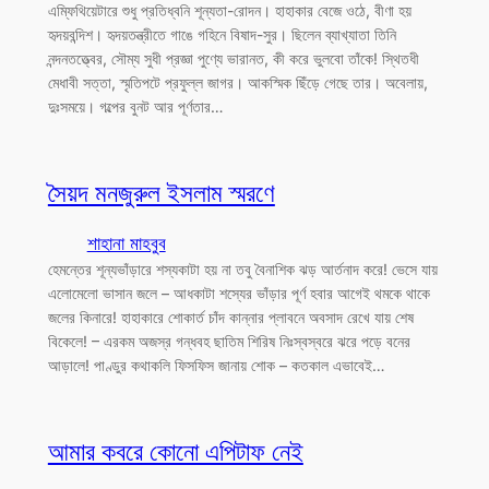
এম্ফিথিয়েটারে শুধু প্রতিধ্বনি শূন্যতা-রোদন। হাহাকার বেজে ওঠে, বীণা হয়
হৃদয়বন্দিশ। হৃদয়তন্ত্রীতে গাঙে গহিনে বিষাদ-সুর। ছিলেন ব্যাখ্যাতা তিনি
নন্দনতত্ত্বের, সৌম্য সুধী প্রজ্ঞা পুণ্যে ভারানত, কী করে ভুলবো তাঁকে! স্থিতধী
মেধাবী সত্তা, স্মৃতিপটে প্রফুল্ল জাগর। আকস্মিক ছিঁড়ে গেছে তার। অবেলায়,
দুঃসময়ে। গল্পের বুনট আর পূর্ণতার…
সৈয়দ মনজুরুল ইসলাম স্মরণে
শাহানা মাহবুব
হেমন্তের শূন্যভাঁড়ারে শস্যকাটা হয় না তবু বৈনাশিক ঝড় আর্তনাদ করে! ভেসে যায়
এলোমেলো ভাসান জলে – আধকাটা শস্যের ভাঁড়ার পূর্ণ হবার আগেই থমকে থাকে
জলের কিনারে! হাহাকারে শোকার্ত চাঁদ কান্নার প্লাবনে অবসাদ রেখে যায় শেষ
বিকেলে! – এরকম অজস্র গন্ধবহ ছাতিম শিরিষ নিঃস্বস্বরে ঝরে পড়ে বনের
আড়ালে! পাণ্ডুর কথাকলি ফিসফিস জানায় শোক – কতকাল এভাবেই…
আমার কবরে কোনো এপিটাফ নেই