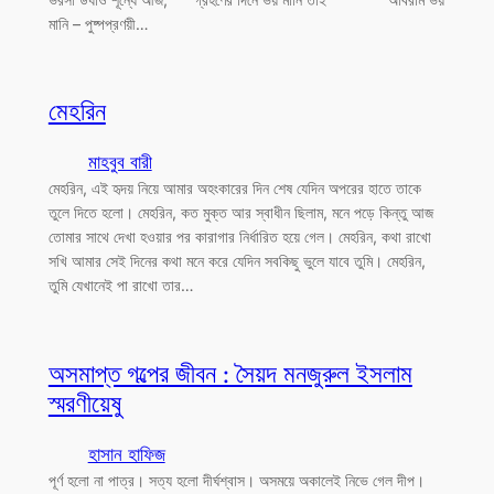
মানি – পুষ্পপ্রণয়ী…
মেহরিন
মাহবুব বারী
মেহরিন, এই হৃদয় নিয়ে আমার অহংকারের দিন শেষ যেদিন অপরের হাতে তাকে
তুলে দিতে হলো। মেহরিন, কত মুক্ত আর স্বাধীন ছিলাম, মনে পড়ে কিন্তু আজ
তোমার সাথে দেখা হওয়ার পর কারাগার নির্ধারিত হয়ে গেল। মেহরিন, কথা রাখো
সখি আমার সেই দিনের কথা মনে করে যেদিন সবকিছু ভুলে যাবে তুমি। মেহরিন,
তুমি যেখানেই পা রাখো তার…
অসমাপ্ত গল্পের জীবন : সৈয়দ মনজুরুল ইসলাম
স্মরণীয়েষু
হাসান হাফিজ
পূর্ণ হলো না পাত্র। সত্য হলো দীর্ঘশ্বাস। অসময়ে অকালেই নিভে গেল দীপ।