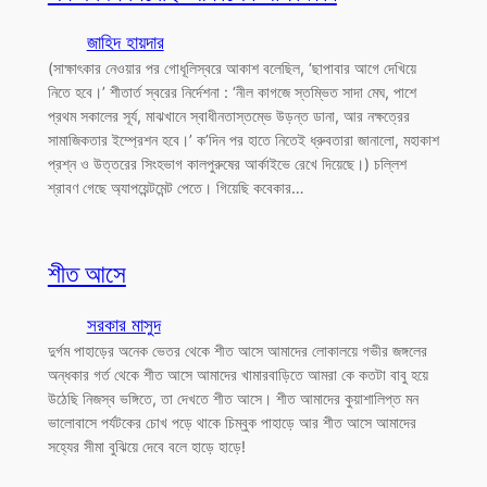
জাহিদ হায়দার
(সাক্ষাৎকার নেওয়ার পর গোধূলিস্বরে আকাশ বলেছিল, ‘ছাপাবার আগে দেখিয়ে
নিতে হবে।’ শীতার্ত স্বরের নির্দেশনা : ‘নীল কাগজে স্তম্ভিত সাদা মেঘ, পাশে
প্রথম সকালের সূর্য, মাঝখানে স্বাধীনতাস্তম্ভে উড়ন্ত ডানা, আর নক্ষত্রের
সামাজিকতার ইম্প্রেশন হবে।’ ক’দিন পর হাতে নিতেই ধ্রুবতারা জানালো, মহাকাশ
প্রশ্ন ও উত্তরের সিংহভাগ কালপুরুষের আর্কাইভে রেখে দিয়েছে।) চল্লিশ
শ্রাবণ গেছে অ্যাপয়েন্টমেন্ট পেতে। গিয়েছি কবেকার…
শীত আসে
সরকার মাসুদ
দুর্গম পাহাড়ের অনেক ভেতর থেকে শীত আসে আমাদের লোকালয়ে গভীর জঙ্গলের
অন্ধকার গর্ত থেকে শীত আসে আমাদের খামারবাড়িতে আমরা কে কতটা বাবু হয়ে
উঠেছি নিজস্ব ভঙ্গিতে, তা দেখতে শীত আসে। শীত আমাদের কুয়াশালিপ্ত মন
ভালোবাসে পর্যটকের চোখ পড়ে থাকে চিম্বুক পাহাড়ে আর শীত আসে আমাদের
সহ্যের সীমা বুঝিয়ে দেবে বলে হাড়ে হাড়ে!