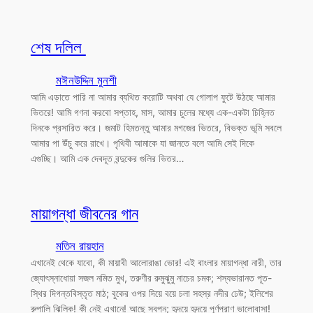
শেষ দলিল
মঈনউদ্দিন মুনশী
আমি এড়াতে পারি না আমার ব্যথিত করোটি অথবা যে গোলাপ ফুটে উঠছে আমার
ভিতরে! আমি গণনা করবো সপ্তাহ, মাস, আমার চুলের মধ্যে এক-একটা চিহ্নিত
দিনকে প্রসারিত করে। জমাট হিমতন্তু আমার মগজের ভিতরে, বিভক্ত ভূমি সবলে
আমার পা উঁচু করে রাখে। পৃথিবী আমাকে যা জানতে বলে আমি সেই দিকে
এগুচ্ছি। আমি এক দেবদূত বন্দুকের গুলির ভিতর…
মায়াগন্ধা জীবনের গান
মতিন রায়হান
এখানেই থেকে যাবো, কী মায়াবী আলোরাঙা ভোর! এই বাংলার মায়াগন্ধা নারী, তার
জ্যোৎস্নাধোয়া সজল নমিত মুখ, তরুণীর রুমুঝুমু নাচের চমক; শস্যভারানত পূত-
স্থির দিগন্তবিস্তৃত মাঠ; বুকের ওপর দিয়ে বয়ে চলা সহস্র নদীর ঢেউ; ইলিশের
রুপালি ঝিলিক! কী নেই এখানে! আছে স্বপ্ন; হৃদয়ে হৃদয়ে পূর্ণপ্রাণ ভালোবাসা!