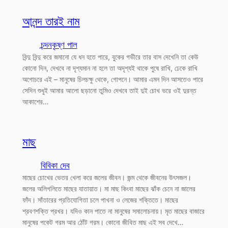
আনন্দ তারই নাম
চন্দনকৃষ্ণ পাল
বিন্দু বিন্দু করে জমানো যে ধন হতে পারে, বুকের গভীরে তার বাস দেখেনি তা কেউ
কোনো দিন, দেখবে না দৃশ্যমান না হলে তা অদৃশ্যই থাকে পুষে রাখি, ঢেকে রাখি
অগোচরে এই – মানুষের চিলচক্ষু থেকে, গোপনে। আমার এমন দিন আসতেও পারে
সেদিন শুধুই আমার আলো ছড়ানো তুমিও দেখবে তাই দুই চোখ ভরে ওই দুরন্ত
আকাশের…
মাছ
বিবিকা দেব
মাছের চোখের ভেতর খেলা করে জলের জীবন। জন্ম থেকে জীবনের উৎসজল।
জলের অলিগলিতে মাছের যাতায়াত। মা মাছ কিংবা মাছের ঝাঁক চেনে না জালের
ফাঁদ। সাঁতারের প্রতিযোগিতা চলে পাখনা ও লেজের শক্তিতে। মাছের
শ্রবণশক্তি প্রখর। যদিও কান পাতে না মানুষের সমালোচনায়। মৃত মাছের বাজারে
মানুষের পকেট গরম আর ঠোঁট গরম। কোনো জীবিত মাছ এই সব দেখে…