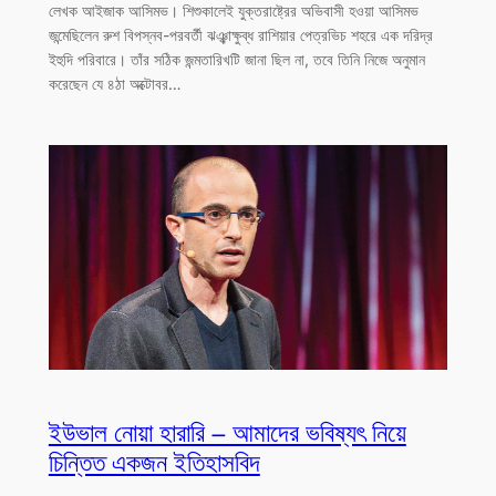
লেখক আইজাক আসিমভ। শিশুকালেই যুক্তরাষ্ট্রের অভিবাসী হওয়া আসিমভ
জন্মেছিলেন রুশ বিপস্নব-পরবর্তী ঝঞ্ঝাক্ষুব্ধ রাশিয়ার পেত্রভিচ শহরে এক দরিদ্র
ইহুদি পরিবারে। তাঁর সঠিক জন্মতারিখটি জানা ছিল না, তবে তিনি নিজে অনুমান
করেছেন যে ৪ঠা অক্টোবর…
ইউভাল নোয়া হারারি – আমাদের ভবিষ্যৎ নিয়ে
চিন্তিত একজন ইতিহাসবিদ