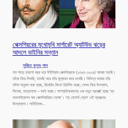
শেক্সপিয়রের মুখোমুখি মার্গারেট অ্যাটউড ঝড়ের
আদলে ডাইনির সন্তান
সুজিত কুসুম পাল
গত সাড়ে চারশো বছর ধরে উইলিয়াম শেক্সপিয়রকে (১৫৬৪-১৬১৬) আমরা পড়ছি।
তাঁকে নিয়ে লিখছি, ভাবছি আর তাঁর মূল্যায়ন করে চলেছি। বিভিন্ন ভাষায় তাঁর
নাটক অনুবাদ করা হচ্ছে, রিমেকিং কিংবা রিটেলিং হচ্ছে; সেসব নিয়ে উপন্যাস,
সিনেমা, যাত্রাপালা – সবই হচ্ছে। সাম্প্রতিককালের এক নতুন প্রজেক্ট হচ্ছে ‘দ্য
নভেলাইজেশন অব শেক্সপিয়রিয়ন প্লেজ’। ‘দ্য হোগার্থ প্রেস’ এই প্রকল্পের
উদ্যোক্তা। সাহিত্যিক…