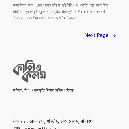
আটচল্লিশ বছর। সেই পর্যন্ত তাঁর যা পরিচিতি এবং খ্যাতি, তার সবই ছিল
জার্মানির ‘ফ্রাংকফুর্ট স্কুল’ নামে খ্যাত বামপন্থী গোষ্ঠীর কতিপয় মার্কসবাদী
চিন্তকের মধ্যে সীমাবদ্ধ। জার্মান দার্শনিক-চিন্তক…
Next Page
→
সাহিত্য, শিল্প ও সংস্কৃতি বিষয়ক মাসিক পত্রিকা
বাড়ি ৪২ , রোড ২৭ , ধানমন্ডি, ঢাকা ১২০৯, বাংলাদেশ
ফোন : +৮৮০ ১৮৪৪০৫০৬২১