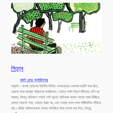
পিতৃত্ব
কার্ল ওভে ক্নাউসগর
অনুবাদ : আলম খোরশেদ দ্বিতীয় কিস্তি গোলচত্বরে একসঙ্গে চারটি গাধা ছিল,
যেগুলো বাবা-মায়েরা পরিচালনা করছিলেন। তাদের পথটা ত্রিশ মিটারের বেশি নয়
লম্বায়, কিন্তু অধিকাংশ গাধাই সেই দূরত্ব অতিক্রম করতে অনেক সময় নিচ্ছিল,
কেননা সেগুলো গাধা, ঘোড়ার বাচ্চা নয়, এবং গাধারা যখন-তখন মর্জিমাফিক দাঁড়িয়ে
যায়। মরিয়া অভিভাবকেরা তাদের সর্বশক্তি দিয়ে লাগাম ধরে টানে, কিন্তু