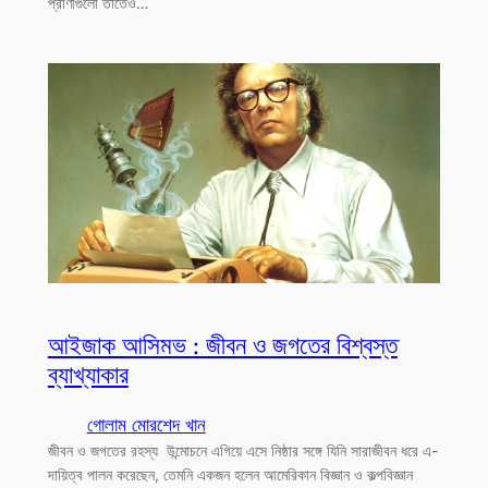
প্রাণীগুলো তাতেও…
আইজাক আসিমভ : জীবন ও জগতের বিশ্বস্ত
ব্যাখ্যাকার
গোলাম মোরশেদ খান
জীবন ও জগতের রহস্য উন্মোচনে এগিয়ে এসে নিষ্ঠার সঙ্গে যিনি সারাজীবন ধরে এ-
দায়িত্ব পালন করেছেন, তেমনি একজন হলেন আমেরিকান বিজ্ঞান ও কল্পবিজ্ঞান