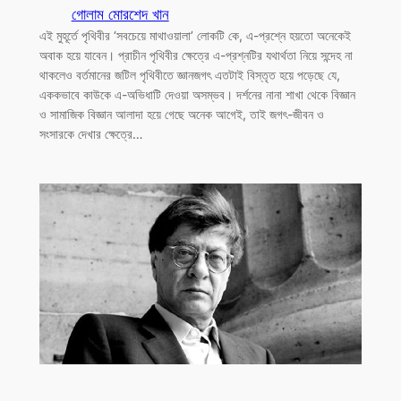
গোলাম মোরশেদ খান
এই মুহূর্তে পৃথিবীর ‘সবচেয়ে মাথাওয়ালা’ লোকটি কে, এ-প্রশ্নে হয়তো অনেকেই
অবাক হয়ে যাবেন। প্রাচীন পৃথিবীর ক্ষেত্রে এ-প্রশ্নটির যথার্থতা নিয়ে সন্দেহ না
থাকলেও বর্তমানের জটিল পৃথিবীতে জ্ঞানজগৎ এতটাই বিস্তৃত হয়ে পড়েছে যে,
এককভাবে কাউকে এ-অভিধাটি দেওয়া অসম্ভব। দর্শনের নানা শাখা থেকে বিজ্ঞান
ও সামাজিক বিজ্ঞান আলাদা হয়ে গেছে অনেক আগেই, তাই জগৎ-জীবন ও
সংসারকে দেখার ক্ষেত্রে…