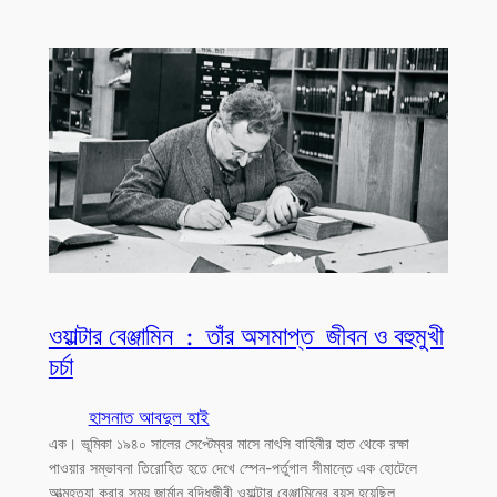
ওয়াল্টার বেঞ্জামিন : তাঁর অসমাপ্ত জীবন ও বহুমুখী
চর্চা
হাসনাত আবদুল হাই
এক। ভূমিকা ১৯৪০ সালের সেপ্টেম্বর মাসে নাৎসি বাহিনীর হাত থেকে রক্ষা
পাওয়ার সম্ভাবনা তিরোহিত হতে দেখে স্পেন-পর্তুগাল সীমান্তে এক হোটেলে
আত্মহত্যা করার সময় জার্মান বুদ্ধিজীবী ওয়াল্টার বেঞ্জামিনের বয়স হয়েছিল