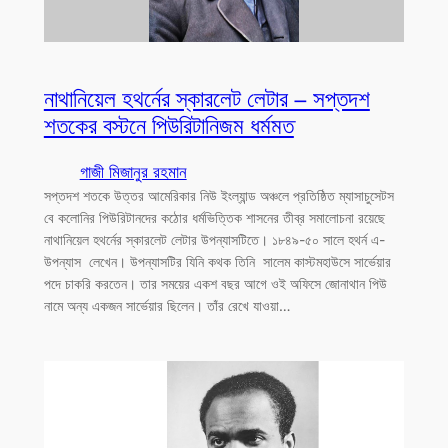
নাথানিয়েল হথর্নের স্কারলেট লেটার – সপ্তদশ
শতকের বস্টনে পিউরিটানিজম ধর্মমত
গাজী মিজানুর রহমান
সপ্তদশ শতকে উত্তর আমেরিকার নিউ ইংল্যান্ড অঞ্চলে প্রতিষ্ঠিত ম্যাসাচুসেটস
বে কলোনির পিউরিটানদের কঠোর ধর্মভিত্তিক শাসনের তীব্র সমালোচনা রয়েছে
নাথানিয়েল হথর্নের স্কারলেট লেটার উপন্যাসটিতে। ১৮৪৯-৫০ সালে হথর্ন এ-
উপন্যাস লেখেন। উপন্যাসটির যিনি কথক তিনি সালেম কাস্টমহাউসে সার্ভেয়ার
পদে চাকরি করতেন। তার সময়ের একশ বছর আগে ওই অফিসে জোনাথান পিউ
নামে অন্য একজন সার্ভেয়ার ছিলেন। তাঁর রেখে যাওয়া…