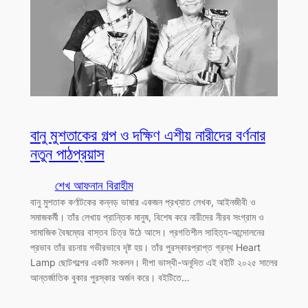
বানু মুশতাকের গল্প ও দক্ষিণ এশীয় নারীদের বর্ণনার
নতুন পাঠপ্রয়াস
শেখ আফনান বিরাহীম
বানু মুশতাক কর্ণাটকের কন্নড় ভাষার একজন প্রখ্যাত লেখক, আইনজীবী ও
সমাজকর্মী। তাঁর লেখায় প্রান্তিক মানুষ, বিশেষ করে নারীদের নীরব সংগ্রাম ও
সামাজিক বৈষম্যের বাস্তব চিত্র উঠে আসে। প্রগতিশীল সাহিত্য-আন্দোলনের
প্রভাব তাঁর রচনায় গভীরভাবে দৃষ্ট হয়। তাঁর পুরস্কারপ্রাপ্ত গ্রন্থ Heart
Lamp ছোটগল্পের একটি সংকলন। দীপা ভাস্থী-অনূদিত এই বইটি ২০২৫ সালের
আন্তর্জাতিক বুকার পুরস্কার অর্জন করে। বইটিতে…