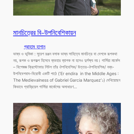
মানচিত্রের বি-উপনিবেশিকায়ন
গ্রাহাম হাগান
ভাষ্য ও ভূমিকা : সুরেশ রঞ্জন বসাক ভাষ্য সাহিত্যে মানচিত্র বা দেশকে রূপকথা
নয়, রূপক ও রূপকল্প হিসেবে ব্যবহার ব্যাপক না হলেও দুর্লক্ষ্য নয়। গার্সিয়া মার্কেস
– বিশেষজ্ঞ ক্রিস্টোফার লিটল তাঁর ঔপনিবেশিক/ উত্তর-ঔপনিবেশিক/ নব্য-
উপনিবেশবাদ-বিরোধী একটি পাঠে (‘Er endira in the Middle Ages :
The Medievalness of Gabriel Garcia Marquez’১) দেখিয়েছেন
কিভাবে গ্যাব্রিয়েল গার্সিয়া মার্কেসের অসাধারণ…