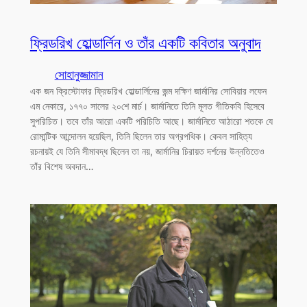
ফ্রিডরিখ হোল্ডার্লিন ও তাঁর একটি কবিতার অনুবাদ
সোহানুজ্জামান
এক জন ক্রিস্টোফার ফ্রিডরিখ হোল্ডার্লিনের জন্ম দক্ষিণ জার্মানির সোবিয়ার লফেন
এম নেকারে, ১৭৭০ সালের ২০শে মার্চ। জার্মানিতে তিনি মূলত গীতিকবি হিসেবে
সুপরিচিত। তবে তাঁর আরো একটি পরিচিতি আছে। জার্মানিতে আঠারো শতকে যে
রোমান্টিক আন্দোলন হয়েছিল, তিনি ছিলেন তার অগ্রপথিক। কেবল সাহিত্য
রচনায়ই যে তিনি সীমাবদ্ধ ছিলেন তা নয়, জার্মানির চিরায়ত দর্শনের উন্নতিতেও
তাঁর বিশেষ অবদান…